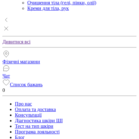
Очищення тіла (гелі, пінки, олії)
Креми для тіла, рук
Дивитися всі
Фізичні магазини
Чат
Список бажань
0
Про нас
Оплата та доставка
Консультації
Діагностика шкіри ШІ
Тест на тип шкіри
Програма лояльності
Блог