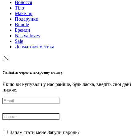
Волосся
Тіло
Make-up
Подарунки
Bundle
Бренди
Nastya loves
Sale
Дерматокосметика
Увійдіть через електронну пошту
Якщо ви купували у нас раніше, будь ласка, введіть свої дані
нижче.
Запам'ятати мене
Забули пароль?