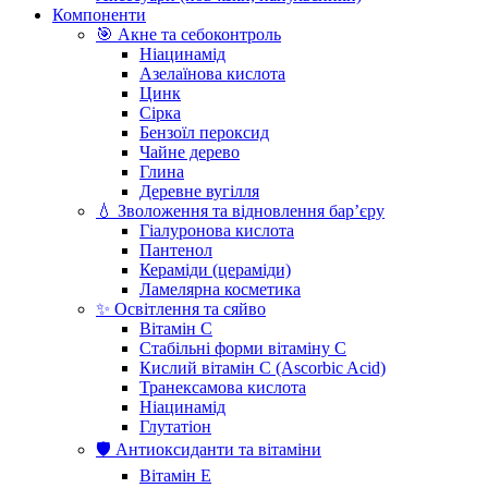
Компоненти
🎯 Акне та себоконтроль
Ніацинамід
Азелаїнова кислота
Цинк
Сірка
Бензоїл пероксид
Чайне дерево
Глина
Деревне вугілля
💧 Зволоження та відновлення бар’єру
Гіалуронова кислота
Пантенол
Кераміди (цераміди)
Ламелярна косметика
✨ Освітлення та сяйво
Вітамін С
Стабільні форми вітаміну С
Кислий вітамін С (Ascorbic Acid)
Транексамова кислота
Ніацинамід
Глутатіон
🛡️ Антиоксиданти та вітаміни
Вітамін Е