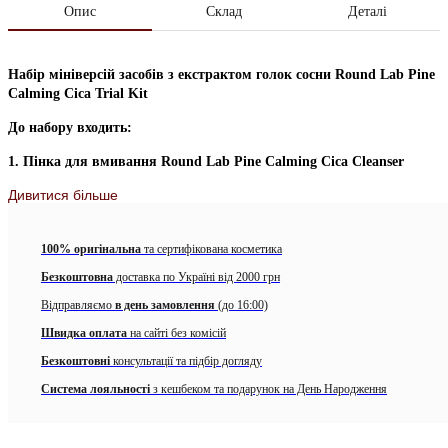
Опис
Склад
Деталі
Набір мініверсій засобів з екстрактом голок сосни Round Lab Pine
Calming Cica Trial Kit
До набору входить:
1. Пінка для вмивання Round Lab Pine Calming Cica Cleanser
Дивитися більше
М’яка пінка для вмивання з екстрактом голок сосни
Round Lab
Pine Calming Cica Cleanser
ретельно очищає шкіру, не
викликає подразнення, глибоко очищує пори, контролює
100% оригінальна
та сертифікована косметика
жирність шкіри та заспокоює її. В основі засобу комплекс
Pine
Cica Activer™
який містить екстракти голок сосни азіатської
Безкоштовна
доставка по Україні від 2000 грн
центели для швидкого та ефективного охолодження та
Відправляємо
в день замовлення
(до 16:00)
заспокоєння роздратованої та проблемної шкіри. М’які кислоти
делікатно відлущують ороговілий шар епідермісу, видаляють
Швидка оплата
на сайті без комісій
надлишки шкірного жиру і пом’якшують рельєф. Засіб глибоко
Безкоштовні
консультації та підбір догляду
очищує, при цьому не викликає сухості та стягнутості, не
змиває природний захисний шар шкіри. Підходить для всіх
Система лояльності
з кешбеком та подарунок на День Народження
типів шкіри, в тому числі для чутливої.
Спосіб використання:
нанести невелику кількість пінки на