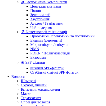
🌿 Заспокійливі компоненти
Центелла азіатська
Полин
Зелений чай
Хауттюйнія
Азулен / Гвайазулен
Чайне дерево
🧬 Біотехнології та інновації
Пробіотики, пребіотики та постбіотики
Ензими (ферменти)
Мікроспікули / спікули
NMN
PDRN / Полінуклеотиди
Екзосоми
☀️ SPF-фільтри
Фізичні SPF-фільтри
Стабільні хімічні SPF-фільтри
Волосся
Шампуні
Скраби, пілінги
Бальзами, кондиціонери
Маски
Термозахист
Спреї для волосся