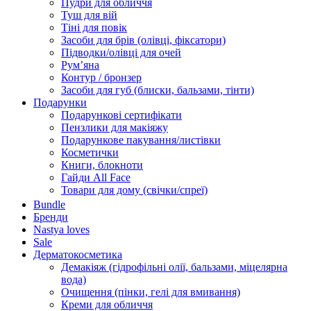
Пудри для обличчя
Туш для вій
Тіні для повік
Засоби для брів (олівці, фіксатори)
Підводки/олівці для очей
Румʼяна
Контур / бронзер
Засоби для губ (блиски, бальзами, тінти)
Подарунки
Подарункові сертифікати
Пензлики для макіяжу
Подарункове пакування/листівки
Косметички
Книги, блокноти
Гайди All Face
Товари для дому (свічки/спреї)
Bundle
Бренди
Nastya loves
Sale
Дерматокосметика
Демакіяж (гідрофільні олії, бальзами, міцелярна
вода)
Очищення (пінки, гелі для вмивання)
Креми для обличчя