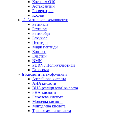
Коензим Q10
Астаксантин
Ресвератрол
Кофеїн
🔬 Антивікові компоненти
Ретиналь
Ретинол
Ретиноїди
Бакучіол
Пептиди
Мідні пептиди
Колаген
Еластин
NMN
PDRN / Полінуклеотиди
Екзосоми
🧪 Кислоти та ексфоліанти
Азелаїнова кислота
AHA кислоти
BHA (саліцилова) кислота
PHA-кислоти
Гліколева кислота
Молочна кислота
Мигдалева кислота
Транексамова кислота