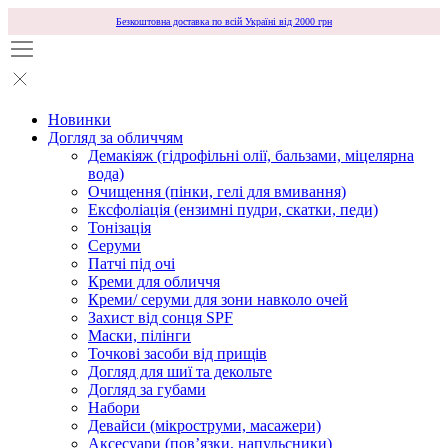
Безкоштовна доставка по всій Україні від 2000 грн
Новинки
Догляд за обличчям
Демакіяж (гідрофільні олії, бальзами, міцелярна
вода)
Очищення (пінки, гелі для вмивання)
Ексфоліація (ензимні пудри, скатки, педи)
Тонізація
Серуми
Патчі під очі
Креми для обличчя
Креми/ серуми для зони навколо очей
Захист від сонця SPF
Маски, пілінги
Точкові засоби від прищів
Догляд для шиї та декольте
Догляд за губами
Набори
Девайси (мікроструми, масажери)
Аксесуари (повʼязки, напульсники)