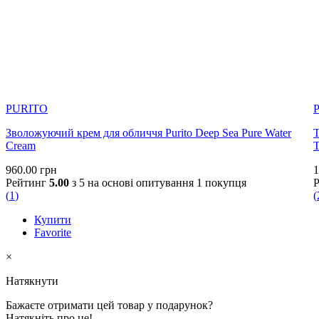
PURITO
Зволожуючий крем для обличчя Purito Deep Sea Pure Water
Т
Cream
T
960.00
грн
1
Рейтинг
5.00
з 5 на основі опитування
1
покупця
(
1
)
(
Купити
Favorite
×
Натякнути
Бажаєте отримати цей товар у подарунок?
Натякніть про це!