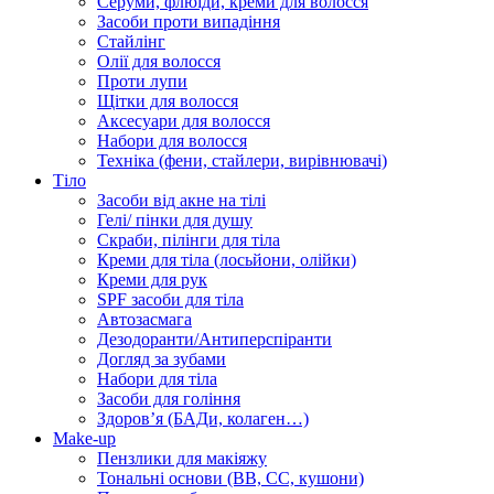
Серуми, флюїди, креми для волосся
Засоби проти випадіння
Стайлінг
Олії для волосся
Проти лупи
Щітки для волосся
Аксесуари для волосся
Набори для волосся
Техніка (фени, стайлери, вирівнювачі)
Тіло
Засоби від акне на тілі
Гелі/ пінки для душу
Скраби, пілінги для тіла
Креми для тіла (лосьйони, олійки)
Креми для рук
SPF засоби для тіла
Автозасмага
Дезодоранти/Антиперспіранти
Догляд за зубами
Набори для тіла
Засоби для гоління
Здоровʼя (БАДи, колаген…)
Make-up
Пензлики для макіяжу
Тональні основи (BB, CC, кушони)