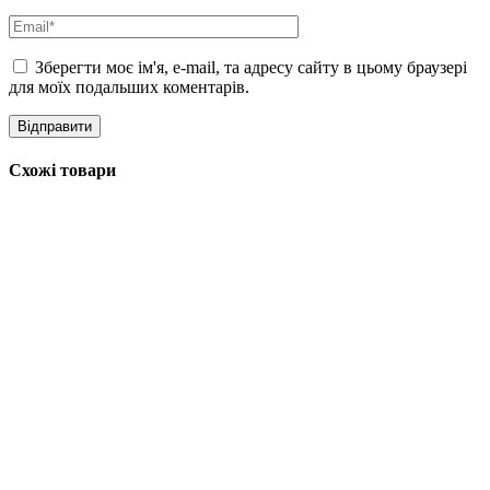
Round Lab Pine Calming Cica Cream
зволожує, пом’якшує та
заспокоює шкіру, загоює подразнення та запалення, стимулює
регенерацію шкіри, ушкоджену впливом ультрафіолету, сухого
Зберегти моє ім'я, e-mail, та адресу сайту в цьому браузері
повітря, вітру, перепадів температур та забруднень. Засіб з
для моїх подальших коментарів.
екологічно чистими компонентами вирівнює рельєф,
пом’якшує і розгладжує, сприяє відлущуванню частинок, що
ороговіли, перешкоджає закупорці пор. Гіпоалергенна
слабокислотна формула не порушує природний захисний
Схожі товари
бар’єр, запобігає зневодненості та лущенню, підходить для
чутливої ​​шкіри. Містить 42% комплексу
Pine Cica Activer
–
запатентований актив, що складається з екстрактів сосни та
центели, азіатикозиду, мадексосиду, азіатичної кислоти,
мадекасової кислоти та глікопротеїнів.
Спосіб використання:
після етапів очищення, тонізування та
використання сироватки наносите крем на обличчя, розподіліть
по шкірі.