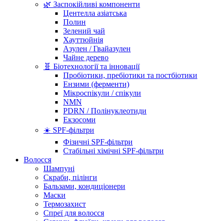
🌿 Заспокійливі компоненти
Центелла азіатська
Полин
Зелений чай
Хауттюйнія
Азулен / Гвайазулен
Чайне дерево
🧬 Біотехнології та інновації
Пробіотики, пребіотики та постбіотики
Ензими (ферменти)
Мікроспікули / спікули
NMN
PDRN / Полінуклеотиди
Екзосоми
☀️ SPF-фільтри
Фізичні SPF-фільтри
Стабільні хімічні SPF-фільтри
Волосся
Шампуні
Скраби, пілінги
Бальзами, кондиціонери
Маски
Термозахист
Спреї для волосся