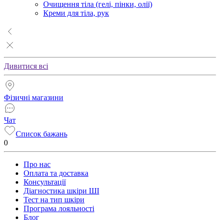
Очищення тіла (гелі, пінки, олії)
Креми для тіла, рук
Дивитися всі
Фізичні магазини
Чат
Список бажань
0
Про нас
Оплата та доставка
Консультації
Діагностика шкіри ШІ
Тест на тип шкіри
Програма лояльності
Блог