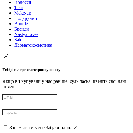
Волосся
Тіло
Make-up
Подарунки
Bundle
Бренди
Nastya loves
Sale
Дерматокосметика
Увійдіть через електронну пошту
Якщо ви купували у нас раніше, будь ласка, введіть свої дані
нижче.
Запам'ятати мене
Забули пароль?