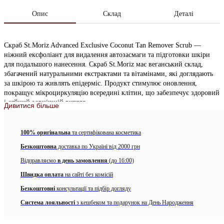
Опис
Склад
Деталі
Скраб St.Moriz Advanced Exclusive Coconut Tan Remover Scrub —
ніжний ексфоліант для видалення автозасмаги та підготовки шкіри
для подальшого нанесення. Скраб St.Moriz має веганський склад,
збагачений натуральними екстрактами та вітамінами, які доглядають
за шкірою та живлять епідерміс. Продукт стимулює оновлення,
покращує мікроциркуляцію всередині клітин, що забезпечує здоровий
і сяйний зовнішній вигляд.
Дивитися більше
Засіб ретельно очищує, усуває залишки автозасмаги, надлишки
себуму та ороговілі шари шкіри. Скраб вирівнює рельєф, м’яко
100% оригінальна
та сертифікована косметика
відлущує змертвілі клітини, що полегшує процес створення й
Безкоштовна
доставка по Україні від 2000 грн
рівномірного нанесення засмаги. Завдяки скрабуванню, шкіра набуває
гладкості та м’якості, що гарантує стійкість і інтенсивність відтінку.
Відправляємо
в день замовлення
(до 16:00)
Видаляє засоби для автозасмаги та очищає поверхню шкіри;
Швидка оплата
на сайті без комісій
Безкоштовні
консультації та підбір догляду
Забезпечує м’яку ексфоліацію;
Система лояльності
з кешбеком та подарунок на День Народження
Дбайливо відлущує ороговілі частинки епідермісу;