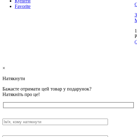
Купити
Favorite
З
M
1
(
×
Натякнути
Бажаєте отримати цей товар у подарунок?
Натякніть про це!