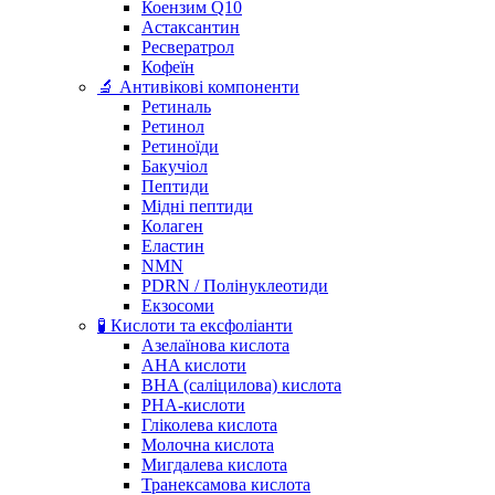
Коензим Q10
Астаксантин
Ресвератрол
Кофеїн
🔬 Антивікові компоненти
Ретиналь
Ретинол
Ретиноїди
Бакучіол
Пептиди
Мідні пептиди
Колаген
Еластин
NMN
PDRN / Полінуклеотиди
Екзосоми
🧪 Кислоти та ексфоліанти
Азелаїнова кислота
AHA кислоти
BHA (саліцилова) кислота
PHA-кислоти
Гліколева кислота
Молочна кислота
Мигдалева кислота
Транексамова кислота