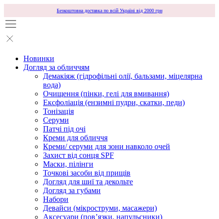
Безкоштовна доставка по всій Україні від 2000 грн
Новинки
Догляд за обличчям
Демакіяж (гідрофільні олії, бальзами, міцелярна
вода)
Очищення (пінки, гелі для вмивання)
Ексфоліація (ензимні пудри, скатки, педи)
Тонізація
Серуми
Патчі під очі
Креми для обличчя
Креми/ серуми для зони навколо очей
Захист від сонця SPF
Маски, пілінги
Точкові засоби від прищів
Догляд для шиї та декольте
Догляд за губами
Набори
Девайси (мікроструми, масажери)
Аксесуари (повʼязки, напульсники)