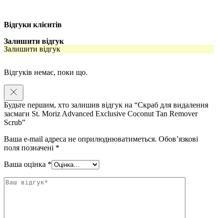
Розгладжує рельєф шкіри, вирівнює й тонізує;
Сприяє природному оновленню шкіри;
Відгуки клієнтів
Підходить для всіх типів шкіри обличчя й тіла;
Залишити відгук
Залишити відгук
Зволожує й живить клітини шкіри;
Забезпечує базову підготовку шкіри для повторного
Відгуків немає, поки що.
нанесення автобронзатів;
Не травмує й не подразнює чутливу та ніжну шкіру;
Будьте першим, хто залишив відгук на “Скраб для видалення
Веганський склад із натуральною олією кокоса.
засмаги St. Moriz Advanced Exclusive Coconut Tan Remover
Scrub”
Об’єм: 200 мл
Ваша e-mail адреса не оприлюднюватиметься.
Обов’язкові
Спосіб застосування: Нанесіть засіб на тіло, приділяючи особливу
поля позначені
*
увагу ділянкам сухої шкіри. М’‎яко вмасажуйте в шкіру, потім
ретельно змийте. Нанесіть автозасмагу.
Ваша оцінка
*