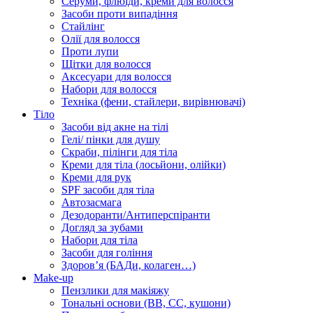
Серуми, флюїди, креми для волосся
Засоби проти випадіння
Стайлінг
Олії для волосся
Проти лупи
Щітки для волосся
Аксесуари для волосся
Набори для волосся
Техніка (фени, стайлери, вирівнювачі)
Тіло
Засоби від акне на тілі
Гелі/ пінки для душу
Скраби, пілінги для тіла
Креми для тіла (лосьйони, олійки)
Креми для рук
SPF засоби для тіла
Автозасмага
Дезодоранти/Антиперспіранти
Догляд за зубами
Набори для тіла
Засоби для гоління
Здоровʼя (БАДи, колаген…)
Make-up
Пензлики для макіяжу
Тональні основи (BB, CC, кушони)