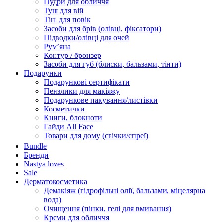
Пудри для обличчя
Туш для вій
Тіні для повік
Засоби для брів (олівці, фіксатори)
Підводки/олівці для очей
Румʼяна
Контур / бронзер
Засоби для губ (блиски, бальзами, тінти)
Подарунки
Подарункові сертифікати
Пензлики для макіяжу
Подарункове пакування/листівки
Косметички
Книги, блокноти
Гайди All Face
Товари для дому (свічки/спреї)
Bundle
Бренди
Nastya loves
Sale
Дерматокосметика
Демакіяж (гідрофільні олії, бальзами, міцелярна
вода)
Очищення (пінки, гелі для вмивання)
Креми для обличчя