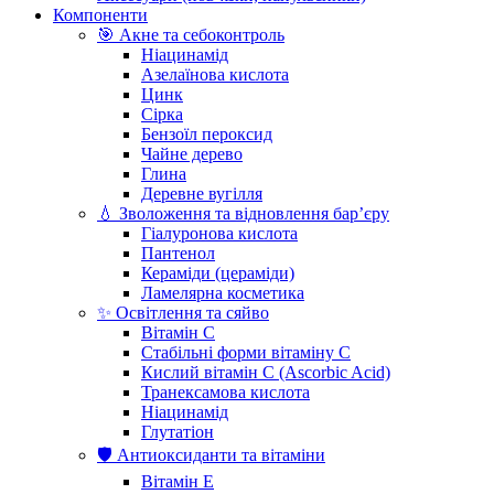
Компоненти
🎯 Акне та себоконтроль
Ніацинамід
Азелаїнова кислота
Цинк
Сірка
Бензоїл пероксид
Чайне дерево
Глина
Деревне вугілля
💧 Зволоження та відновлення бар’єру
Гіалуронова кислота
Пантенол
Кераміди (цераміди)
Ламелярна косметика
✨ Освітлення та сяйво
Вітамін С
Стабільні форми вітаміну С
Кислий вітамін С (Ascorbic Acid)
Транексамова кислота
Ніацинамід
Глутатіон
🛡️ Антиоксиданти та вітаміни
Вітамін Е