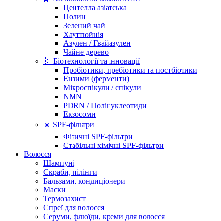
Центелла азіатська
Полин
Зелений чай
Хауттюйнія
Азулен / Гвайазулен
Чайне дерево
🧬 Біотехнології та інновації
Пробіотики, пребіотики та постбіотики
Ензими (ферменти)
Мікроспікули / спікули
NMN
PDRN / Полінуклеотиди
Екзосоми
☀️ SPF-фільтри
Фізичні SPF-фільтри
Стабільні хімічні SPF-фільтри
Волосся
Шампуні
Скраби, пілінги
Бальзами, кондиціонери
Маски
Термозахист
Спреї для волосся
Серуми, флюїди, креми для волосся