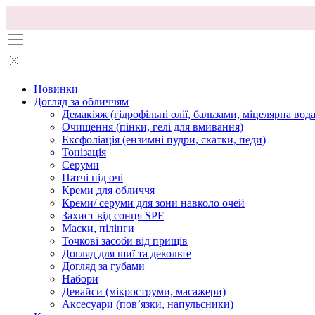
Новинки
Догляд за обличчям
Демакіяж (гідрофільні олії, бальзами, міцелярна вода
Очищення (пінки, гелі для вмивання)
Ексфоліація (ензимні пудри, скатки, педи)
Тонізація
Серуми
Патчі під очі
Креми для обличчя
Креми/ серуми для зони навколо очей
Захист від сонця SPF
Маски, пілінги
Точкові засоби від прищів
Догляд для шиї та декольте
Догляд за губами
Набори
Девайси (мікроструми, масажери)
Аксесуари (повʼязки, напульсники)