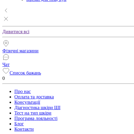
Дивитися всі
Фізичні магазини
Чат
Список бажань
0
Про нас
Оплата та доставка
Консультації
Діагностика шкіри ШІ
Тест на тип шкіри
Програма лояльності
Блог
Контакти