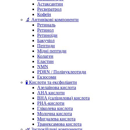
Астаксантин
Ресвератрол
Кофеїн
🔬 Антивікові компоненти
Ретиналь
Ретинол
Ретиноїди
Бакучіол
Пептиди
Мідні пептиди
Колаген
Еластин
NMN
PDRN / Полінуклеотиди
Екзосоми
🧪 Кислоти та ексфоліанти
Азелаїнова кислота
AHA кислоти
BHA (саліцилова) кислота
PHA-кислоти
Гліколева кислота
Молочна кислота
Мигдалева кислота
Транексамова кислота
🌿 Заспокійливі компоненти