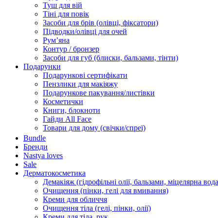
Туш для вій
Тіні для повік
Засоби для брів (олівці, фіксатори)
Підводки/олівці для очей
Румʼяна
Контур / бронзер
Засоби для губ (блиски, бальзами, тінти)
Подарунки
Подарункові сертифікати
Пензлики для макіяжу
Подарункове пакування/листівки
Косметички
Книги, блокноти
Гайди All Face
Товари для дому (свічки/спреї)
Bundle
Бренди
Nastya loves
Sale
Дерматокосметика
Демакіяж (гідрофільні олії, бальзами, міцелярна вода
Очищення (пінки, гелі для вмивання)
Креми для обличчя
Очищення тіла (гелі, пінки, олії)
Креми для тіла, рук