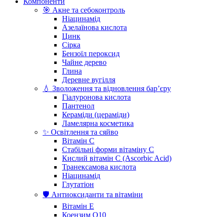
Компоненти
🎯 Акне та себоконтроль
Ніацинамід
Азелаїнова кислота
Цинк
Сірка
Бензоїл пероксид
Чайне дерево
Глина
Деревне вугілля
💧 Зволоження та відновлення бар’єру
Гіалуронова кислота
Пантенол
Кераміди (цераміди)
Ламелярна косметика
✨ Освітлення та сяйво
Вітамін С
Стабільні форми вітаміну С
Кислий вітамін С (Ascorbic Acid)
Транексамова кислота
Ніацинамід
Глутатіон
🛡️ Антиоксиданти та вітаміни
Вітамін Е
Коензим Q10