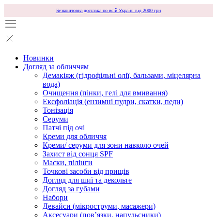
Безкоштовна доставка по всій Україні від 2000 грн
Новинки
Догляд за обличчям
Демакіяж (гідрофільні олії, бальзами, міцелярна
вода)
Очищення (пінки, гелі для вмивання)
Ексфоліація (ензимні пудри, скатки, педи)
Тонізація
Серуми
Патчі під очі
Креми для обличчя
Креми/ серуми для зони навколо очей
Захист від сонця SPF
Маски, пілінги
Точкові засоби від прищів
Догляд для шиї та декольте
Догляд за губами
Набори
Девайси (мікроструми, масажери)
Аксесуари (повʼязки, напульсники)