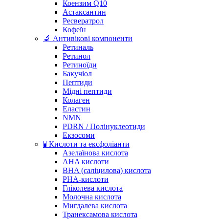
Коензим Q10
Астаксантин
Ресвератрол
Кофеїн
🔬 Антивікові компоненти
Ретиналь
Ретинол
Ретиноїди
Бакучіол
Пептиди
Мідні пептиди
Колаген
Еластин
NMN
PDRN / Полінуклеотиди
Екзосоми
🧪 Кислоти та ексфоліанти
Азелаїнова кислота
AHA кислоти
BHA (саліцилова) кислота
PHA-кислоти
Гліколева кислота
Молочна кислота
Мигдалева кислота
Транексамова кислота