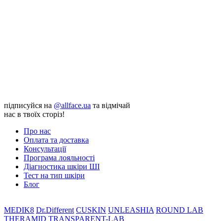
підписуйся на
@allface.ua
та відмічай
нас в твоїх сторіз!
Про нас
Оплата та доставка
Консультації
Програма лояльності
Діагностика шкіри ШІ
Тест на тип шкіри
Блог
MEDIK8
Dr.Different
CUSKIN
UNLEASHIA
ROUND LAB
THERAMID
TRANSPARENT-LAB