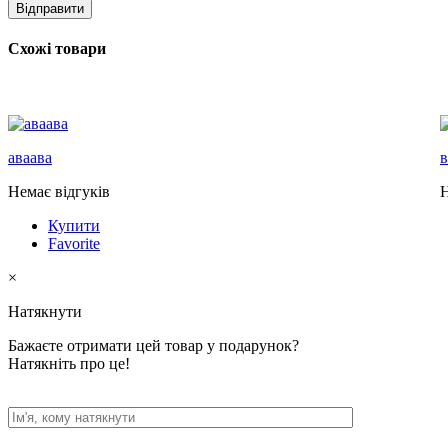
Схожі товари
аваава
Немає відгуків
Н
Купити
Favorite
×
Натякнути
Бажаєте отримати цей товар у подарунок?
Натякніть про це!