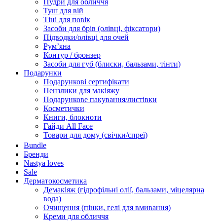
Пудри для обличчя
Туш для вій
Тіні для повік
Засоби для брів (олівці, фіксатори)
Підводки/олівці для очей
Румʼяна
Контур / бронзер
Засоби для губ (блиски, бальзами, тінти)
Подарунки
Подарункові сертифікати
Пензлики для макіяжу
Подарункове пакування/листівки
Косметички
Книги, блокноти
Гайди All Face
Товари для дому (свічки/спреї)
Bundle
Бренди
Nastya loves
Sale
Дерматокосметика
Демакіяж (гідрофільні олії, бальзами, міцелярна
вода)
Очищення (пінки, гелі для вмивання)
Креми для обличчя