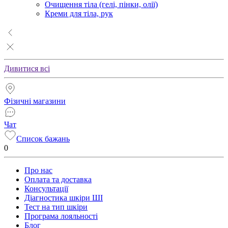
Очищення тіла (гелі, пінки, олії)
Креми для тіла, рук
Дивитися всі
Фізичні магазини
Чат
Список бажань
0
Про нас
Оплата та доставка
Консультації
Діагностика шкіри ШІ
Тест на тип шкіри
Програма лояльності
Блог