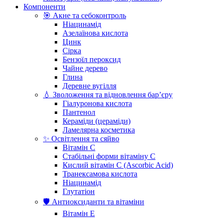
Компоненти
🎯 Акне та себоконтроль
Ніацинамід
Азелаїнова кислота
Цинк
Сірка
Бензоїл пероксид
Чайне дерево
Глина
Деревне вугілля
💧 Зволоження та відновлення бар’єру
Гіалуронова кислота
Пантенол
Кераміди (цераміди)
Ламелярна косметика
✨ Освітлення та сяйво
Вітамін С
Стабільні форми вітаміну С
Кислий вітамін С (Ascorbic Acid)
Транексамова кислота
Ніацинамід
Глутатіон
🛡️ Антиоксиданти та вітаміни
Вітамін Е