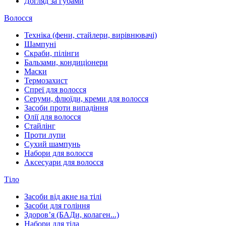
Догляд за губами
Волосся
Техніка (фени, стайлери, вирівнювачі)
Шампуні
Скраби, пілінги
Бальзами, кондиціонери
Маски
Термозахист
Спреї для волосся
Серуми, флюїди, креми для волосся
Засоби проти випадіння
Олії для волосся
Стайлінг
Проти лупи
Сухий шампунь
Набори для волосся
Аксесуари для волосся
Тіло
Засоби від акне на тілі
Засоби для гоління
Здоровʼя (БАДи, колаген...)
Набори для тіла