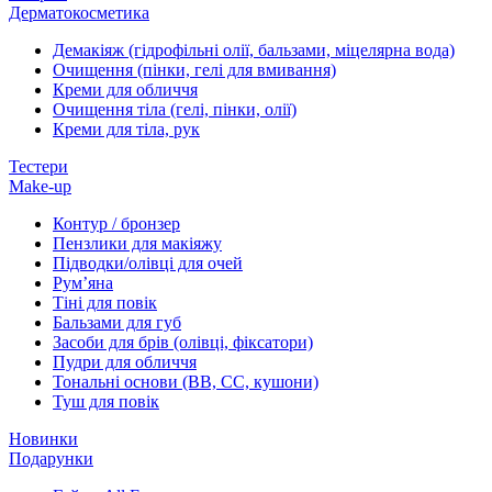
Дерматокосметика
Демакіяж (гідрофільні олії, бальзами, міцелярна вода)
Очищення (пінки, гелі для вмивання)
Креми для обличчя
Очищення тіла (гелі, пінки, олії)
Креми для тіла, рук
Тестери
Make-up
Контур / бронзер
Пензлики для макіяжу
Підводки/олівці для очей
Румʼяна
Тіні для повік
Бальзами для губ
Засоби для брів (олівці, фіксатори)
Пудри для обличчя
Тональні основи (BB, CC, кушони)
Туш для повік
Новинки
Подарунки