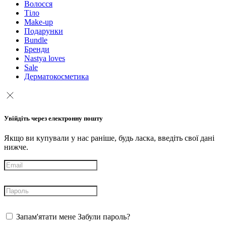
Волосся
Тіло
Make-up
Подарунки
Bundle
Бренди
Nastya loves
Sale
Дерматокосметика
Увійдіть через електронну пошту
Якщо ви купували у нас раніше, будь ласка, введіть свої дані
нижче.
Запам'ятати мене
Забули пароль?