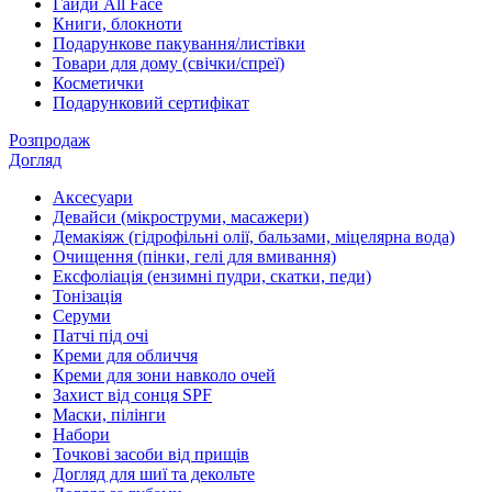
Гайди All Face
Книги, блокноти
Подарункове пакування/листівки
Товари для дому (свічки/спреї)
Косметички
Подарунковий сертифікат
Розпродаж
Догляд
Аксесуари
Девайси (мікроструми, масажери)
Демакіяж (гідрофільні олії, бальзами, міцелярна вода)
Очищення (пінки, гелі для вмивання)
Ексфоліація (ензимні пудри, скатки, педи)
Тонізація
Серуми
Патчі під очі
Креми для обличчя
Креми для зони навколо очей
Захист від сонця SPF
Маски, пілінги
Набори
Точкові засоби від прищів
Догляд для шиї та декольте