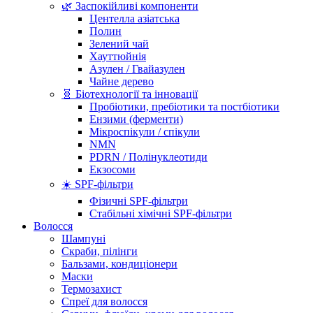
🌿 Заспокійливі компоненти
Центелла азіатська
Полин
Зелений чай
Хауттюйнія
Азулен / Гвайазулен
Чайне дерево
🧬 Біотехнології та інновації
Пробіотики, пребіотики та постбіотики
Ензими (ферменти)
Мікроспікули / спікули
NMN
PDRN / Полінуклеотиди
Екзосоми
☀️ SPF-фільтри
Фізичні SPF-фільтри
Стабільні хімічні SPF-фільтри
Волосся
Шампуні
Скраби, пілінги
Бальзами, кондиціонери
Маски
Термозахист
Спреї для волосся