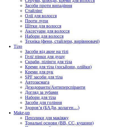
Серуми, флюїди, креми для волосся
Засоби проти випадіння
Стайлінг
Олії для волосся
Проти лупи
Щітки для волосся
Аксесуари для волосся
Набори для волосся
Техніка (фени, стайлери, вирівнювачі)
Тіло
Засоби від акне на тілі
Гелі/ пінки для душу
Скраби, пілінги для тіла
Креми для тіла (лосьйони, олійки)
Креми для рук
SPF засоби для тіла
Автозасмага
Дезодоранти/Антиперспіранти
Догляд за зубами
Набори для тіла
Засоби для гоління
Здоровʼя (БАДи, колаген…)
Make-up
Пензлики для макіяжу
Тональні основи (BB, CC, кушони)