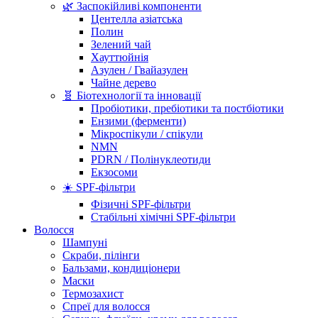
🌿 Заспокійливі компоненти
Центелла азіатська
Полин
Зелений чай
Хауттюйнія
Азулен / Гвайазулен
Чайне дерево
🧬 Біотехнології та інновації
Пробіотики, пребіотики та постбіотики
Ензими (ферменти)
Мікроспікули / спікули
NMN
PDRN / Полінуклеотиди
Екзосоми
☀️ SPF-фільтри
Фізичні SPF-фільтри
Стабільні хімічні SPF-фільтри
Волосся
Шампуні
Скраби, пілінги
Бальзами, кондиціонери
Маски
Термозахист
Спреї для волосся