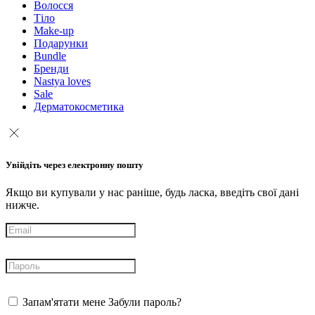
Волосся
Тіло
Make-up
Подарунки
Bundle
Бренди
Nastya loves
Sale
Дерматокосметика
Увійдіть через електронну пошту
Якщо ви купували у нас раніше, будь ласка, введіть свої дані
нижче.
Запам'ятати мене
Забули пароль?