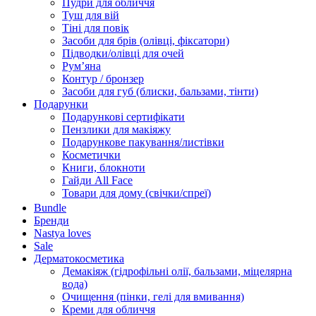
Пудри для обличчя
Туш для вій
Тіні для повік
Засоби для брів (олівці, фіксатори)
Підводки/олівці для очей
Румʼяна
Контур / бронзер
Засоби для губ (блиски, бальзами, тінти)
Подарунки
Подарункові сертифікати
Пензлики для макіяжу
Подарункове пакування/листівки
Косметички
Книги, блокноти
Гайди All Face
Товари для дому (свічки/спреї)
Bundle
Бренди
Nastya loves
Sale
Дерматокосметика
Демакіяж (гідрофільні олії, бальзами, міцелярна
вода)
Очищення (пінки, гелі для вмивання)
Креми для обличчя