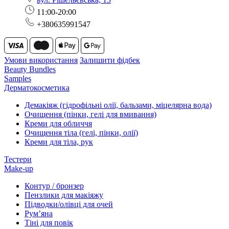
11:00-20:00
+380635991547
Умови використання
Залишити фідбек
Beauty Bundles
Samples
Дерматокосметика
Демакіяж (гідрофільні олії, бальзами, міцелярна вода)
Очищення (пінки, гелі для вмивання)
Креми для обличчя
Очищення тіла (гелі, пінки, олії)
Креми для тіла, рук
Тестери
Make-up
Контур / бронзер
Пензлики для макіяжу
Підводки/олівці для очей
Румʼяна
Тіні для повік