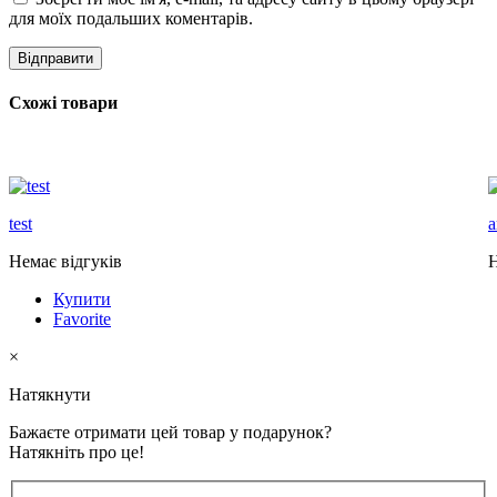
для моїх подальших коментарів.
Схожі товари
test
а
Немає відгуків
Н
Купити
Favorite
×
Натякнути
Бажаєте отримати цей товар у подарунок?
Натякніть про це!