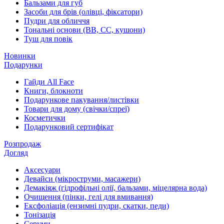
Бальзами для губ
Засоби для брів (олівці, фіксатори)
Пудри для обличчя
Тональні основи (BB, CC, кушони)
Туш для повік
Новинки
Подарунки
Гайди All Face
Книги, блокноти
Подарункове пакування/листівки
Товари для дому (свічки/спреї)
Косметички
Подарунковий сертифікат
Розпродаж
Догляд
Аксесуари
Девайси (мікроструми, масажери)
Демакіяж (гідрофільні олії, бальзами, міцелярна вода)
Очищення (пінки, гелі для вмивання)
Ексфоліація (ензимні пудри, скатки, педи)
Тонізація
Серуми