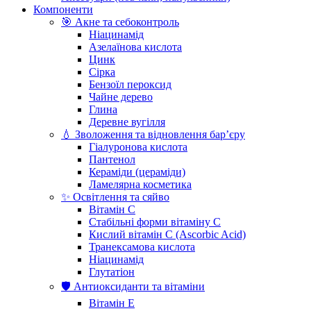
Компоненти
🎯 Акне та себоконтроль
Ніацинамід
Азелаїнова кислота
Цинк
Сірка
Бензоїл пероксид
Чайне дерево
Глина
Деревне вугілля
💧 Зволоження та відновлення бар’єру
Гіалуронова кислота
Пантенол
Кераміди (цераміди)
Ламелярна косметика
✨ Освітлення та сяйво
Вітамін С
Стабільні форми вітаміну С
Кислий вітамін С (Ascorbic Acid)
Транексамова кислота
Ніацинамід
Глутатіон
🛡️ Антиоксиданти та вітаміни
Вітамін Е