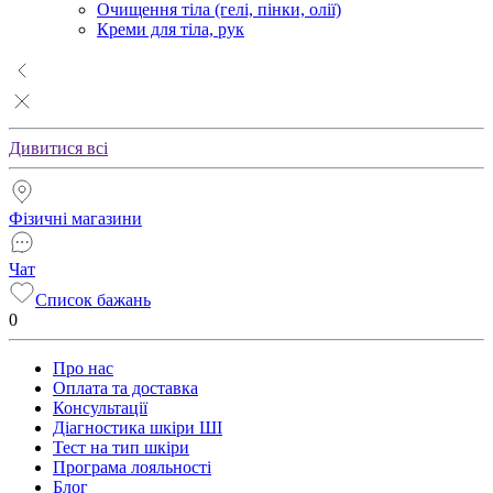
Очищення тіла (гелі, пінки, олії)
Креми для тіла, рук
Дивитися всі
Фізичні магазини
Чат
Список бажань
0
Про нас
Оплата та доставка
Консультації
Діагностика шкіри ШІ
Тест на тип шкіри
Програма лояльності
Блог