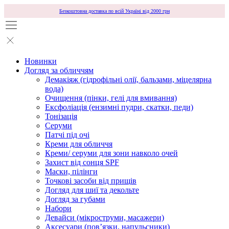
Безкоштовна доставка по всій Україні від 2000 грн
Новинки
Догляд за обличчям
Демакіяж (гідрофільні олії, бальзами, міцелярна
вода)
Очищення (пінки, гелі для вмивання)
Ексфоліація (ензимні пудри, скатки, педи)
Тонізація
Серуми
Патчі під очі
Креми для обличчя
Креми/ серуми для зони навколо очей
Захист від сонця SPF
Маски, пілінги
Точкові засоби від прищів
Догляд для шиї та декольте
Догляд за губами
Набори
Девайси (мікроструми, масажери)
Аксесуари (повʼязки, напульсники)