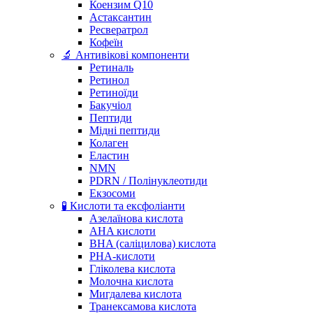
Коензим Q10
Астаксантин
Ресвератрол
Кофеїн
🔬 Антивікові компоненти
Ретиналь
Ретинол
Ретиноїди
Бакучіол
Пептиди
Мідні пептиди
Колаген
Еластин
NMN
PDRN / Полінуклеотиди
Екзосоми
🧪 Кислоти та ексфоліанти
Азелаїнова кислота
AHA кислоти
BHA (саліцилова) кислота
PHA-кислоти
Гліколева кислота
Молочна кислота
Мигдалева кислота
Транексамова кислота