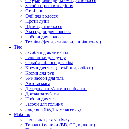
Серуми, флюїди, креми для волосся
Засоби проти випадіння
Стайлінг
Олії для волосся
Проти лупи
Щітки для волосся
Аксесуари для волосся
Набори для волосся
Техніка (фени, стайлери, вирівнювачі)
Тіло
Засоби від акне на тілі
Гелі/ пінки для душу
Скраби, пілінги для тіла
Креми для тіла (лосьйони, олійки)
Креми для рук
SPF засоби для тіла
Автозасмага
Дезодоранти/Антиперспіранти
Догляд за зубами
Набори для тіла
Засоби для гоління
Здоровʼя (БАДи, колаген…)
Make-up
Пензлики для макіяжу
Тональні основи (BB, CC, кушони)