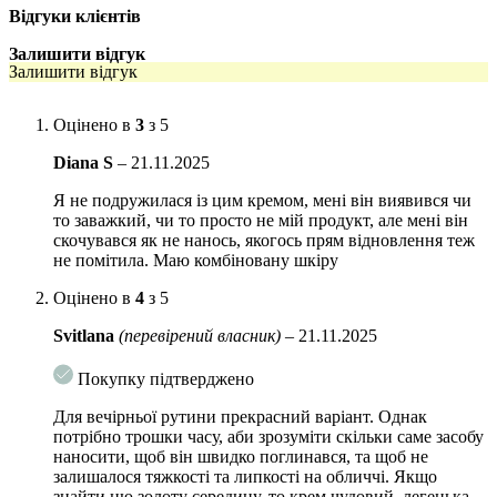
Активні компоненти:
Відгуки клієнтів
5% Encapsulated Hyaluronic Acid* Інкапсульована
Залишити відгук
гіалуронова кислота
(*0,1% Pure Hyaluronic Acid) – за
Залишити відгук
рахунок технології інкапсуляції доставляється в глибокі
шари дерми, притягуючи воду та забезпечуючи тривале
Оцінено в
3
з 5
зволоження та відновлюючи рівень гідрації шкіри
Diana S
–
21.11.2025
3% ACE Complex
– антиоксидантний комплекс вітамінів А,
С та Е, захищають клітини шкіри від оксилального стресу,
Я не подружилася із цим кремом, мені він виявився чи
зміцнюють тургор шкіри, підвищують пружність та
то заважкий, чи то просто не мій продукт, але мені він
еластичність шкіри.
скочувався як не нанось, якогось прям відновлення теж
не помітила. Маю комбіновану шкіру
0,1% Madecassoside Мадекасосид
– стимулює синтез
колагену, заспокоює та відновлює шкіру, зменшує
Оцінено в
4
з 5
почервоніння та подразнення
Svitlana
(перевірений власник)
–
21.11.2025
0,1% Ceramide
– ліпіди, що наповнюють шкіру життєвою
енергією та підвищують її захисні функції, забезпечують
Покупку підтверджено
глибоке зволоження та відновлення шкіри, попереджають
ризик зневоднення, захищають клітини шкіри від зовнішніх
Для вечірньої рутини прекрасний варіант. Однак
негативних факторів.
потрібно трошки часу, аби зрозуміти скільки саме засобу
наносити, щоб він швидко поглинався, та щоб не
0,1% TECA
– терапевтична суміш, що відповідає за швидку
залишалося тяжкості та липкості на обличчі. Якщо
регенерацію тканин та загоєння ран, попереджає старіння та
знайти цю золоту середину, то крем чудовий, легенька