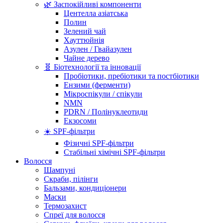
🌿 Заспокійливі компоненти
Центелла азіатська
Полин
Зелений чай
Хауттюйнія
Азулен / Гвайазулен
Чайне дерево
🧬 Біотехнології та інновації
Пробіотики, пребіотики та постбіотики
Ензими (ферменти)
Мікроспікули / спікули
NMN
PDRN / Полінуклеотиди
Екзосоми
☀️ SPF-фільтри
Фізичні SPF-фільтри
Стабільні хімічні SPF-фільтри
Волосся
Шампуні
Скраби, пілінги
Бальзами, кондиціонери
Маски
Термозахист
Спреї для волосся