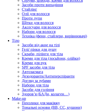
Серуми, флюїди, креми для волосся
Засоби проти випадіння
Стайлінг
Олії для волосся
Проти лупи
Щітки для волосся
Аксесуари для волосся
Набори для волосся
Техніка (фени, стайлери, вирівнювачі)
Тіло
Засоби від акне на тілі
Гелі/ пінки для душу
Скраби, пілінги для тіла
Креми для тіла (лосьйони, олійки)
Креми для рук
SPF засоби для тіла
Автозасмага
Дезодоранти/Антиперспіранти
Догляд за зубами
Набори для тіла
Засоби для гоління
Здоровʼя (БАДи, колаген…)
Make-up
Пензлики для макіяжу
Тональні основи (BB, CC, кушони)