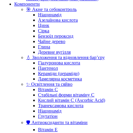
Компоненти
🎯 Акне та себоконтроль
Ніацинамід
Азелаїнова кислота
Цинк
Сірка
Бензоїл пероксид
Чайне дерево
Глина
Деревне вугілля
💧 Зволоження та відновлення бар’єру
Гіалуронова кислота
Пантенол
Кераміди (цераміди)
Ламелярна косметика
✨ Освітлення та сяйво
Вітамін С
Стабільні форми вітаміну С
Кислий вітамін С (Ascorbic Acid)
Транексамова кислота
Ніацинамід
Глутатіон
🛡️ Антиоксиданти та вітаміни
Вітамін Е