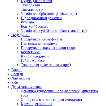
Пудри для обличчя
Туш для вій
Тіні для повік
Засоби для брів (олівці, фіксатори)
Підводки/олівці для очей
Румʼяна
Контур / бронзер
Засоби для губ (блиски, бальзами, тінти)
Подарунки
Подарункові сертифікати
Пензлики для макіяжу
Подарункове пакування/листівки
Косметички
Книги, блокноти
Гайди All Face
Товари для дому (свічки/спреї)
Bundle
Бренди
Nastya loves
Sale
Дерматокосметика
Демакіяж (гідрофільні олії, бальзами, міцелярна
вода)
Очищення (пінки, гелі для вмивання)
Креми для обличчя