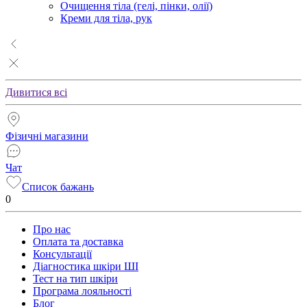
Очищення тіла (гелі, пінки, олії)
Креми для тіла, рук
Дивитися всі
Фізичні магазини
Чат
Список бажань
0
Про нас
Оплата та доставка
Консультації
Діагностика шкіри ШІ
Тест на тип шкіри
Програма лояльності
Блог