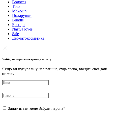
Волосся
Тіло
Make-up
Подарунки
Bundle
Бренди
Nastya loves
Sale
Дерматокосметика
Увійдіть через електронну пошту
Якщо ви купували у нас раніше, будь ласка, введіть свої дані
нижче.
Запам'ятати мене
Забули пароль?