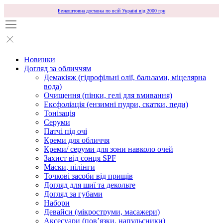
Безкоштовна доставка по всій Україні від 2000 грн
Новинки
Догляд за обличчям
Демакіяж (гідрофільні олії, бальзами, міцелярна
вода)
Очищення (пінки, гелі для вмивання)
Ексфоліація (ензимні пудри, скатки, педи)
Тонізація
Серуми
Патчі під очі
Креми для обличчя
Креми/ серуми для зони навколо очей
Захист від сонця SPF
Маски, пілінги
Точкові засоби від прищів
Догляд для шиї та декольте
Догляд за губами
Набори
Девайси (мікроструми, масажери)
Аксесуари (повʼязки, напульсники)