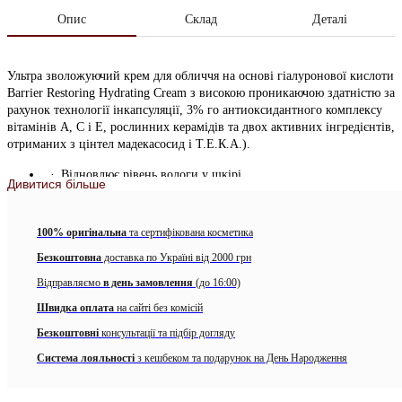
Опис
Склад
Деталі
Ультра зволожуючий крем для обличчя на основі гіалуронової кислоти
Barrier Restoring Hydrating Cream з високою проникаючою здатністю за
рахунок технології інкапсуляції, 3% го антиоксидантного комплексу
вітамінів А, С і Е, рослинних керамідів та двох активних інгредієнтів,
отриманих з цінтел мадекасосид і Т.Е.К.А.).
Відновлює рівень вологи у шкірі
Дивитися більше
Надає антиоксидантний захист протягом дня, захищаючи
клітини шкіри від оксидативного стресу.
100% оригінальна
та сертифікована косметика
Покращує бар’єрні функції шкіри
Безкоштовна
доставка по Україні від 2000 грн
Відправляємо
Заспокоює та відновлює шкіру
в день замовлення
(до 16:00)
Швидка оплата
на сайті без комісій
Насочує клітини шкіри корисними мікроелементами.
Безкоштовні
консультації та підбір догляду
Стимулює синтез колагену
Система лояльності
з кешбеком та подарунок на День Народження
Покращує тургор шкіри