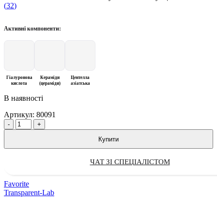
(
32
)
Активні компоненти:
Гіалуронова
Кераміди
Центелла
кислота
(цераміди)
азіатська
В наявності
Артикул:
80091
Quantity
Купити
ЧАТ ЗІ СПЕЦІАЛІСТОМ
Favorite
Transparent-Lab