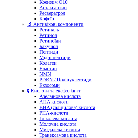
Коензим Q10
Астаксантин
Ресвератрол
Кофеїн
🔬 Антивікові компоненти
Ретиналь
Ретинол
Ретиноїди
Бакучіол
Пептиди
Мідні пептиди
Колаген
Еластин
NMN
PDRN / Полінуклеотиди
Екзосоми
🧪 Кислоти та ексфоліанти
Азелаїнова кислота
AHA кислоти
BHA (саліцилова) кислота
PHA-кислоти
Гліколева кислота
Молочна кислота
Мигдалева кислота
Транексамова кислота