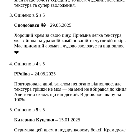
знос клітин
текстура та супер зволоження.
Спосіб застосування:
Нанесіть невелику кількість засобу на
Оцінено в
5
з 5
попередньо очищене обличчя. Акуратно масажуйте кінчиками пальців
Сподобався 🤩
–
29.05.2025
до повного вбирання. Щоденне використання.
Хороший крем за свою ціну. Приємна легка текстура,
Обʼєм: 50 мл
яка зайшла на ура моїй комбінованій та чутливій шкірі.
Має приємний аромат і чудово зволожує та відновлює.
❤️
Оцінено в
4
з 5
PPolina
–
24.05.2025
Повторювала двічі, загалом непогано відновлює, але
текстура трішки не моя — на мені не вбирався до кінця.
Але точно скажу, що він дієвий. Відновлює шкіру на
100%
Оцінено в
5
з 5
Катерина Куценко
–
15.01.2025
Отримала цей крем в подарунковому боксі! Крем дуже