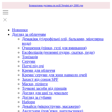
Безкоштовна доставка по всій Україні від 2000 грн
Новинки
Догляд за обличчям
Демакіяж (гідрофільні олії, бальзами, міцелярна
вода)
Очищення (пінки, гелі для вмивання)
Ексфоліація (ензимні пудри, скатки, педи)
Тонізація
Серуми
Патчі під очі
Креми для обличчя
Креми/ серуми для зони навколо очей
Захист від сонця SPF
Маски, пілінги
Точкові засоби від прищів
Догляд для шиї та декольте
Догляд за губами
Набори
Девайси (мікроструми, масажери)
Аксесуари (повʼязки, напульсники)