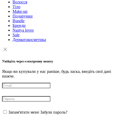
Волосся
Тіло
Make-up
Подарунки
Bundle
Бренди
Nastya loves
Sale
Дерматокосметика
Увійдіть через електронну пошту
Якщо ви купували у нас раніше, будь ласка, введіть свої дані
нижче.
Запам'ятати мене
Забули пароль?