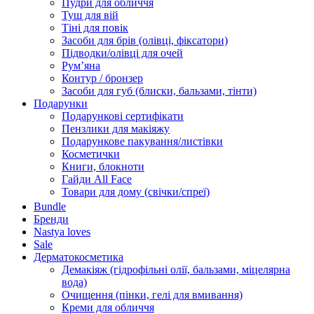
Пудри для обличчя
Туш для вій
Тіні для повік
Засоби для брів (олівці, фіксатори)
Підводки/олівці для очей
Румʼяна
Контур / бронзер
Засоби для губ (блиски, бальзами, тінти)
Подарунки
Подарункові сертифікати
Пензлики для макіяжу
Подарункове пакування/листівки
Косметички
Книги, блокноти
Гайди All Face
Товари для дому (свічки/спреї)
Bundle
Бренди
Nastya loves
Sale
Дерматокосметика
Демакіяж (гідрофільні олії, бальзами, міцелярна
вода)
Очищення (пінки, гелі для вмивання)
Креми для обличчя