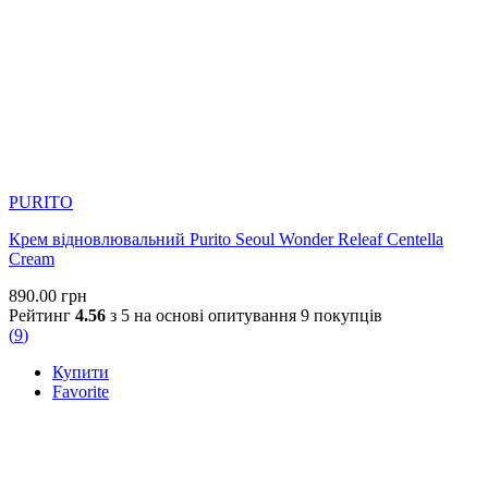
PURITO
Крем відновлювальний Purito Seoul Wonder Releaf Centella
Cream
@allface.ua
•
Follow
890.00
грн
Рейтинг
4.56
з 5 на основі опитування
9
покупців
Цей кейс — ще одне нагадування, що правильно
(
9
)
підібраний догляд справді працює 🙏 Ми не просто
замінили засоби, а побудували комплексну схему догляду
Купити
з урахуванням стану шкіри. Уже на цьому етапі запалень
Favorite
стало менше, а шкіра виглядає спокійнішою. Робота ще
триває: попереду корекція постакне та досягнення стійкої
ремісії. Хочете розібратися, чого не вистачає саме вашому
догляду? Напишіть «консультація» у коментарях — і ми
зв’яжемося з вами в Direct 🤍