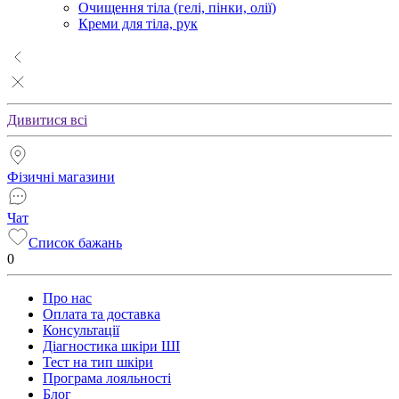
Очищення тіла (гелі, пінки, олії)
Креми для тіла, рук
Дивитися всі
Фізичні магазини
Чат
Список бажань
0
Про нас
Оплата та доставка
Консультації
Діагностика шкіри ШІ
Тест на тип шкіри
Програма лояльності
Блог