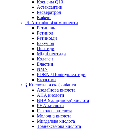
Коензим Q10
Астаксантин
Ресвератрол
Кофеїн
🔬 Антивікові компоненти
Ретиналь
Ретинол
Ретиноїди
Бакучіол
Пептиди
Мідні пептиди
Колаген
Еластин
NMN
PDRN / Полінуклеотиди
Екзосоми
🧪 Кислоти та ексфоліанти
Азелаїнова кислота
AHA кислоти
BHA (саліцилова) кислота
PHA-кислоти
Гліколева кислота
Молочна кислота
Мигдалева кислота
Транексамова кислота