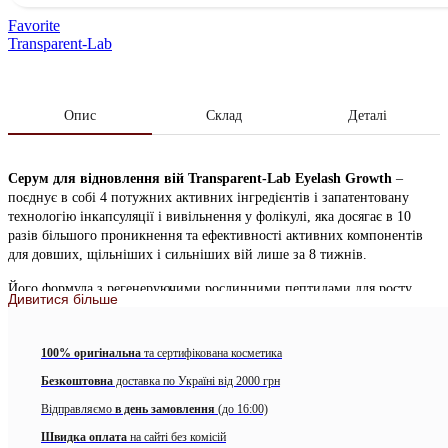
Favorite
Transparent-Lab
Опис
Склад
Деталі
Серум для відновлення вій Transparent-Lab Eyelash Growth
–
поєднує в собі 4 потужних активних інгредієнтів і запатентовану
технологію інкапсуляції і вивільнення у фолікулі, яка досягає в 10
разів більшого проникнення та ефективності активних компонентів
для довших, щільніших і сильніших вій лише за 8 тижнів.
Його формула з регенеруючими рослинними пептидами для росту
Дивитися більше
волосся, стовбуровими клітинами рослин і рослинними екстрактами
діє від коренів до кінчиків, подовжуючи фазу росту вій, живлячи їх і
сприяючи росту. Він не тільки подовжує і збільшує густоту, але також
100% оригінальна
та сертифікована косметика
запобігає випаданню вій і відновлює пошкоджені вії.
Безкоштовна
доставка по Україні від 2000 грн
Ви також можете застосувати
Eyelash Growth
до брів, щоб покращити
Відправляємо
в день замовлення
(до 16:00)
їхній зовнішній вигляд і зробити їх більш об’ємними.
Швидка оплата
на сайті без комісій