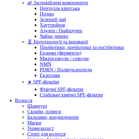
🌿 Заспокійливі компоненти
Центелла азіатська
Полин
Зелений чай
Хауттюйнія
Азулен / Гвайазулен
Чайне дерево
🧬 Біотехнології та інновації
Пробіотики, пребіотики та постбіотики
Ензими (ферменти)
Мікроспікули / спікули
NMN
PDRN / Полінуклеотиди
Екзосоми
☀️ SPF-фільтри
Фізичні SPF-фільтри
Стабільні хімічні SPF-фільтри
Волосся
Шампуні
Скраби, пілінги
Бальзами, кондиціонери
Маски
Термозахист
Спреї для волосся