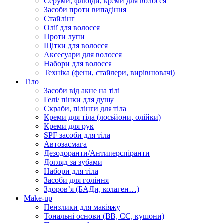
Серуми, флюїди, креми для волосся
Засоби проти випадіння
Стайлінг
Олії для волосся
Проти лупи
Щітки для волосся
Аксесуари для волосся
Набори для волосся
Техніка (фени, стайлери, вирівнювачі)
Тіло
Засоби від акне на тілі
Гелі/ пінки для душу
Скраби, пілінги для тіла
Креми для тіла (лосьйони, олійки)
Креми для рук
SPF засоби для тіла
Автозасмага
Дезодоранти/Антиперспіранти
Догляд за зубами
Набори для тіла
Засоби для гоління
Здоровʼя (БАДи, колаген…)
Make-up
Пензлики для макіяжу
Тональні основи (BB, CC, кушони)