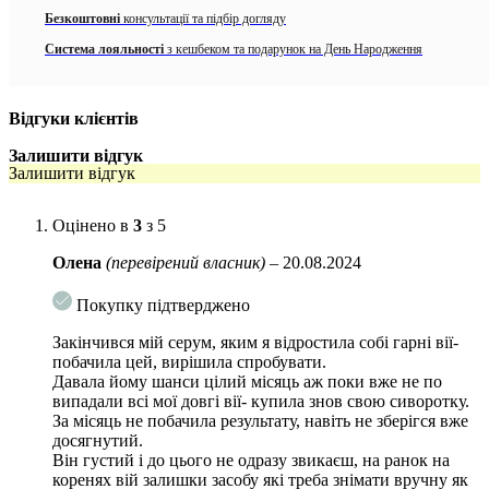
Застосовуйте щодня як частину свого нічного догляду.
Безкоштовні
консультації та підбір догляду
Активні компоненти
:
Система лояльності
з кешбеком та подарунок на День Народження
@allface.ua
•
Follow
3% Capilia Longa™
1% Baicapil™
Відгуки клієнтів
Крінжовий словник 2.0 😅 Поради на кшталт «менше
1% Elaya Renova™
Залишити відгук
хмурся» чи «лимончиком протри» звучать смішно лише
Залишити відгук
до того моменту, поки хтось не починає сприймати їх
1% Curcumin™
серйозно. А яку найкрінжовішу пораду про догляд за
Оцінено в
3
з 5
шкірою чули ви? 👇
Особливості використання:
Олена
(перевірений власник)
–
20.08.2024
Крок 1:
Очистіть шкіру навколо очей і вії, переконавшись, що не
22 години ago
залишилося макіяжу.
Покупку підтверджено
Крок 2:
Нанесіть засіб на шкіру за допомогою аплікатора уздовж лінії
росту вій, де нанесена підводка. Залиште засіб щонайменше на 6
View on Instagram
|
1/4
Закінчився мій серум, яким я відростила собі гарні вії-
годин перед змиванням. Після повного висихання можна наносити
побачила цей, вирішила спробувати.
макіяж.
Давала йому шанси цілий місяць аж поки вже не по
Крок 3:
Застосовуйте 1-2 рази на день (вранці та ввечері).
випадали всі мої довгі вії- купила знов свою сиворотку.
За місяць не побачила результату, навіть не зберігся вже
досягнутий.
Він густий і до цього не одразу звикаєш, на ранок на
коренях вій залишки засобу які треба знімати вручну як