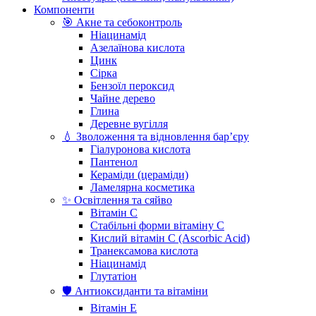
Компоненти
🎯 Акне та себоконтроль
Ніацинамід
Азелаїнова кислота
Цинк
Сірка
Бензоїл пероксид
Чайне дерево
Глина
Деревне вугілля
💧 Зволоження та відновлення бар’єру
Гіалуронова кислота
Пантенол
Кераміди (цераміди)
Ламелярна косметика
✨ Освітлення та сяйво
Вітамін С
Стабільні форми вітаміну С
Кислий вітамін С (Ascorbic Acid)
Транексамова кислота
Ніацинамід
Глутатіон
🛡️ Антиоксиданти та вітаміни
Вітамін Е