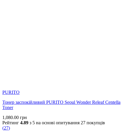
2 дні ago
View on Instagram
|
2/4
PURITO
Тонер заспокійливий PURITO Seoul Wonder Releaf Centella
Toner
1,080.00
грн
Рейтинг
4.89
з 5 на основі опитування
27
покупців
(
27
)