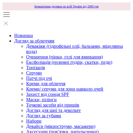
Безкоштовна доставка по всій Україні від 2000 грн
Новинки
Догляд за обличчям
Демакіяж (гідрофільні олії, бальзами, міцелярна
вода)
Очищення (пінки, гелі для вмивання)
Ексфоліація (ензимні пудри, скатки, педи)
Тонізація
Серуми
Патчі під очі
Креми для обличчя
Креми/ серуми для зони навколо очей
Захист від сонця SPF
Маски, пілінги
Точкові засоби від прищів
Догляд для шиї та декольте
Догляд за губами
Набори
Девайси (мікроструми, масажери)
Аксесуари (повʼязки, напульсники)