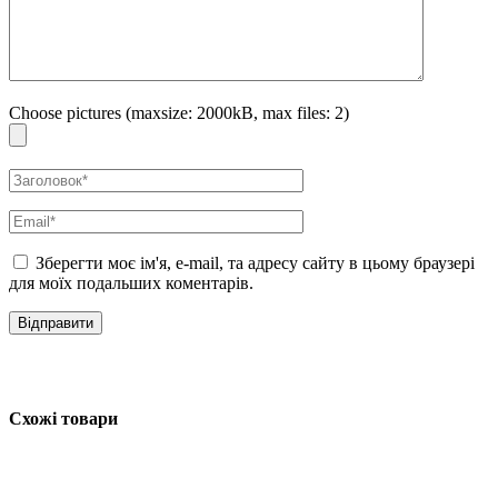
Особливості використання:
Розблокуйте дозатор, повернувши верхню частину проти
годинникової стрілки. Нанесіть на все тіло і масажуйте до вбирання.
Ідеально підходить як базовий шар без ароматизаторів.
Використовуйте щодня. Уникайте нанесення лосьйону на чутливі
Choose pictures (maxsize: 2000kB, max files: 2)
ділянки або ділянки слизової оболонки, щоб запобігти подразненню.
Зберегти моє ім'я, e-mail, та адресу сайту в цьому браузері
для моїх подальших коментарів.
Схожі товари