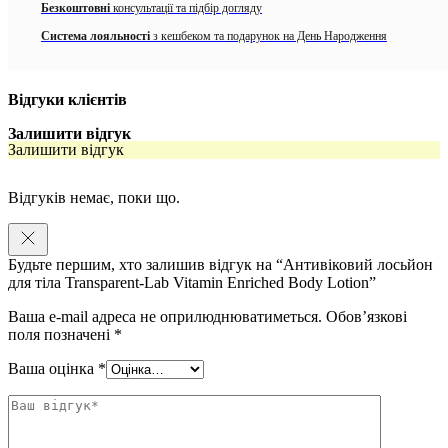
Безкоштовні
консультації та підбір догляду
Ваша шкіра буде не тільки глибоко зволоженою, але й омолодженою
Система лояльності
з кешбеком та подарунок на День Народження
та захищеною від ознак старіння. Насолоджуйтесь молодшою,
м’якшою, пружнішою та сяючою шкірою з ніг до голови.
Особливості засобу Transparent-Lab Vitamin Enriched Body Lotion:
Відгуки клієнтів
Покращує яскравість шкіри
Залишити відгук
Залишити відгук
Більш пружна шкіра без зморшок
Підсилює зволоження і захисний бар’єр
Відгуків немає, поки що.
Зменшує плями та недоліки
Будьте першим, хто залишив відгук на “Антивіковий лосьйон
Ідеально підходить для рук, ніг, живота, шиї та зони
для тіла Transparent-Lab Vitamin Enriched Body Lotion”
декольте
Ваша e-mail адреса не оприлюднюватиметься.
Обов’язкові
Активні компоненти
:
поля позначені
*
4% Niacinamide
Ваша оцінка
*
3% Vitamin E
0,06% Retinal