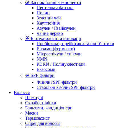
🌿 Заспокійливі компоненти
Центелла азіатська
Полин
Зелений чай
Хауттюйнія
Азулен / Гвайазулен
Чайне дерево
🧬 Біотехнології та інновації
Пробіотики, пребіотики та постбіотики
Ензими (ферменти)
Мікроспікули / спікули
NMN
PDRN / Полінуклеотиди
Екзосоми
☀️ SPF-фільтри
Фізичні SPF-фільтри
Стабільні хімічні SPF-фільтри
Волосся
Шампуні
Скраби, пілінги
Бальзами, кондиціонери
Маски
Термозахист
Спреї для волосся