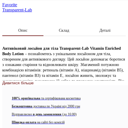
Favorite
Transparent-Lab
Опис
Склад
Деталі
Антивіковий лосьйон для тіла Transparent-Lab Vitamin Enriched
Body Lotion
– познайомтесь з унікальним лосьйоном для тіла,
створеним для антивікового догляду. Цей лосьйон допомагає боротися
з ознаками старіння та відновлювати шкіру. Збагачений потужною
комбінацією вітамінів: ретиналь (вітамін А), ніацинамід (вітамін В5),
пантенол (вітамін В3) та вітамін Е, лосьйон живить, зволожує та
омолоджує шкіру, повертаючи їй сяйво та природну еластичність. Він
Дивитися більше
стимулює оновлення клітин і синтез колагену, зменшуючи появу
зморшок і тонких ліній. Зволожує та відновлює, допомагаючи
підтримувати м’яку та еластичну шкіру. Покращує текстуру шкіри,
100% оригінальна
та сертифікована косметика
зменшує гіперпігментацію та зміцнює захисний бар’єр, забезпечуючи
Безкоштовна
доставка по Україні від 2000 грн
рівний тон і пружну шкіру. Крім того, він забезпечує
антиоксидантний захист від пошкоджень, спричинених вільними
Відправляємо
в день замовлення
(до 16:00)
радикалами, запобігаючи передчасному старінню та покращуючи
Швидка оплата
на сайті без комісій
зволоження.