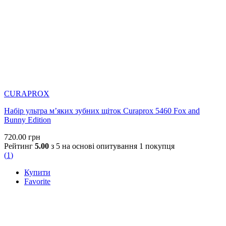
CURAPROX
Набір ультра м’яких зубних щіток Curaprox 5460 Fox and
Bunny Edition
720.00
грн
Рейтинг
5.00
з 5 на основі опитування
1
покупця
(
1
)
Купити
Favorite