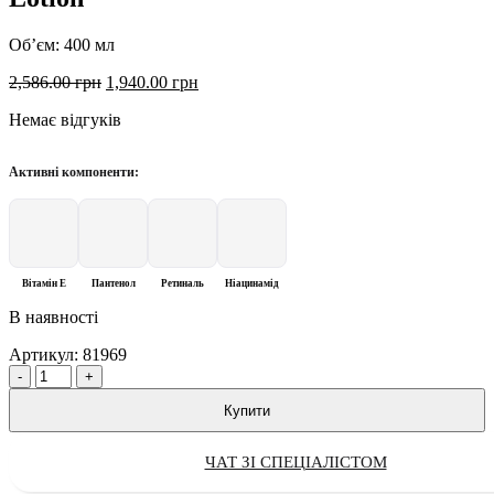
Об’єм: 400 мл
Оригінальна
Поточна
2,586.00
грн
1,940.00
грн
ціна:
ціна:
Немає відгуків
2,586.00 грн.
1,940.00 грн.
Активні компоненти:
Вітамін Е
Пантенол
Ретиналь
Ніацинамід
В наявності
Артикул:
81969
Quantity
Купити
ЧАТ ЗІ СПЕЦІАЛІСТОМ