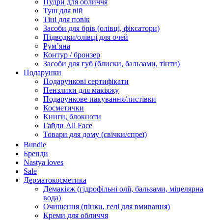
Пудри для обличчя
Туш для вій
Тіні для повік
Засоби для брів (олівці, фіксатори)
Підводки/олівці для очей
Румʼяна
Контур / бронзер
Засоби для губ (блиски, бальзами, тінти)
Подарунки
Подарункові сертифікати
Пензлики для макіяжу
Подарункове пакування/листівки
Косметички
Книги, блокноти
Гайди All Face
Товари для дому (свічки/спреї)
Bundle
Бренди
Nastya loves
Sale
Дерматокосметика
Демакіяж (гідрофільні олії, бальзами, міцелярна
вода)
Очищення (пінки, гелі для вмивання)
Креми для обличчя