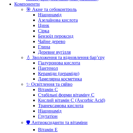
Компоненти
🎯 Акне та себоконтроль
Ніацинамід
Азелаїнова кислота
Цинк
Сірка
Бензоїл пероксид
Чайне дерево
Глина
Деревне вугілля
💧 Зволоження та відновлення бар’єру
Гіалуронова кислота
Пантенол
Кераміди (цераміди)
Ламелярна косметика
✨ Освітлення та сяйво
Вітамін С
Стабільні форми вітаміну С
Кислий вітамін С (Ascorbic Acid)
Транексамова кислота
Ніацинамід
Глутатіон
🛡️ Антиоксиданти та вітаміни
Вітамін Е