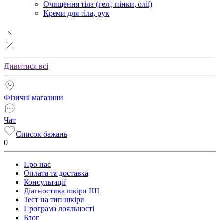
Очищення тіла (гелі, пінки, олії)
Креми для тіла, рук
Дивитися всі
Фізичні магазини
Чат
Список бажань
0
Про нас
Оплата та доставка
Консультації
Діагностика шкіри ШІ
Тест на тип шкіри
Програма лояльності
Блог