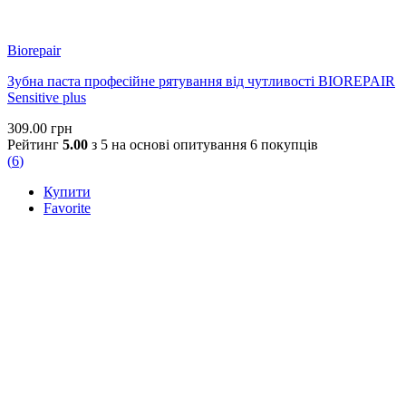
Biorepair
Зубна паста професійне рятування від чутливості BIOREPAIR
Sensitive plus
309.00
грн
Рейтинг
5.00
з 5 на основі опитування
6
покупців
(
6
)
Купити
Favorite