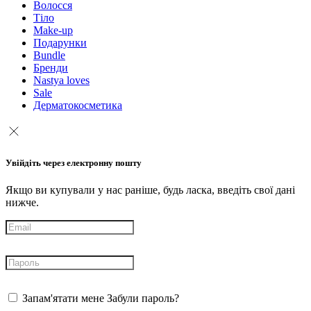
Волосся
Тіло
Make-up
Подарунки
Bundle
Бренди
Nastya loves
Sale
Дерматокосметика
Увійдіть через електронну пошту
Якщо ви купували у нас раніше, будь ласка, введіть свої дані
нижче.
Запам'ятати мене
Забули пароль?