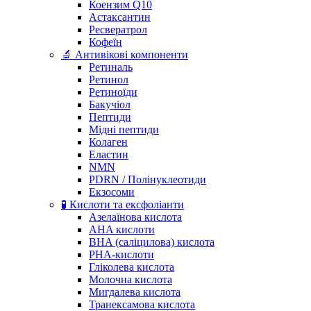
Коензим Q10
Астаксантин
Ресвератрол
Кофеїн
🔬 Антивікові компоненти
Ретиналь
Ретинол
Ретиноїди
Бакучіол
Пептиди
Мідні пептиди
Колаген
Еластин
NMN
PDRN / Полінуклеотиди
Екзосоми
🧪 Кислоти та ексфоліанти
Азелаїнова кислота
AHA кислоти
BHA (саліцилова) кислота
PHA-кислоти
Гліколева кислота
Молочна кислота
Мигдалева кислота
Транексамова кислота