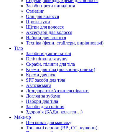
Серуми, флюїди, креми для волосся
Засоби проти випадіння
Стайлінг
Олії для волосся
Проти лупи
Щітки для волосся
Аксесуари для волосся
Набори для волосся
Техніка (фени, стайлери, вирівнювачі)
Тіло
Засоби від акне на тілі
Гелі/ пінки для душу
Скраби, пілінги для тіла
Креми для тіла (лосьйони, олійки)
Креми для рук
SPF засоби для тіла
Автозасмага
Дезодоранти/Антиперспіранти
Догляд за зубами
Набори для тіла
Засоби для гоління
Здоровʼя (БАДи, колаген…)
Make-up
Пензлики для макіяжу
Тональні основи (BB, CC, кушони)