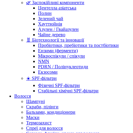
🌿 Заспокійливі компоненти
Центелла азіатська
Полин
Зелений чай
Хауттюйнія
Азулен / Гвайазулен
Чайне дерево
🧬 Біотехнології та інновації
Пробіотики, пребіотики та постбіотики
Ензими (ферменти)
Мікроспікули / спікули
NMN
PDRN / Полінуклеотиди
Екзосоми
☀️ SPF-фільтри
Фізичні SPF-фільтри
Стабільні хімічні SPF-фільтри
Волосся
Шампуні
Скраби, пілінги
Бальзами, кондиціонери
Маски
Термозахист
Спреї для волосся