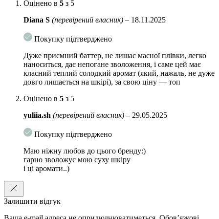
Оцінено в
5
з 5
Особливості використання:
Після ванни або щоб зволожити та
Diana S
(перевірений власник)
–
18.11.2025
освіжити шкіру, нанесіть на суху шкіру та ретельно помасажуйте.
Застосовуйте так часто, як це необхідно.
Покупку підтверджено
Обʼєм:
240 гр
Дуже приємний баттер, не лишає масної плівки, легко
наноситься, дає непогане зволоження, і саме цей має
класний теплий солодкий аромат (який, нажаль, не дуже
довго лишається на шкірі), за свою ціну — топ
Оцінено в
5
з 5
yuliia.sh
(перевірений власник)
–
29.05.2025
Покупку підтверджено
Маю ніжну любов до цього бренду:)
гарно зволожує мою суху шкіру
і ці аромати..)
Залишити відгук
Ваша e-mail адреса не оприлюднюватиметься.
Обов’язкові