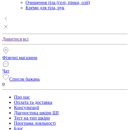
Очищення тіла (гелі, пінки, олії)
Креми для тіла, рук
Дивитися всі
Фізичні магазини
Чат
Список бажань
0
Про нас
Оплата та доставка
Консультації
Діагностика шкіри ШІ
Тест на тип шкіри
Програма лояльності
Блог