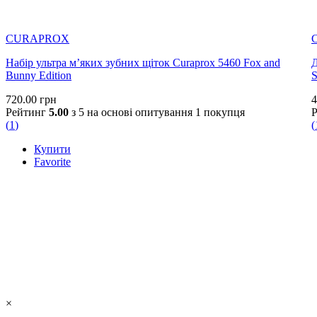
CURAPROX
Набір ультра м’яких зубних щіток Curaprox 5460 Fox and
Д
Bunny Edition
S
720.00
грн
4
Рейтинг
5.00
з 5 на основі опитування
1
покупця
(
1
)
(
Купити
Favorite
×