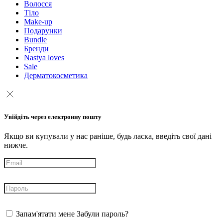
Волосся
Тіло
Make-up
Подарунки
Bundle
Бренди
Nastya loves
Sale
Дерматокосметика
Увійдіть через електронну пошту
Якщо ви купували у нас раніше, будь ласка, введіть свої дані
нижче.
Запам'ятати мене
Забули пароль?