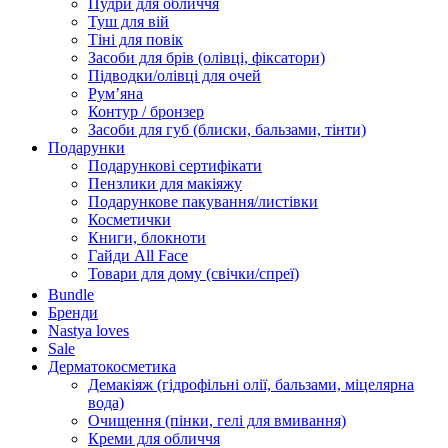
Пудри для обличчя
Туш для вій
Тіні для повік
Засоби для брів (олівці, фіксатори)
Підводки/олівці для очей
Румʼяна
Контур / бронзер
Засоби для губ (блиски, бальзами, тінти)
Подарунки
Подарункові сертифікати
Пензлики для макіяжу
Подарункове пакування/листівки
Косметички
Книги, блокноти
Гайди All Face
Товари для дому (свічки/спреї)
Bundle
Бренди
Nastya loves
Sale
Дерматокосметика
Демакіяж (гідрофільні олії, бальзами, міцелярна
вода)
Очищення (пінки, гелі для вмивання)
Креми для обличчя