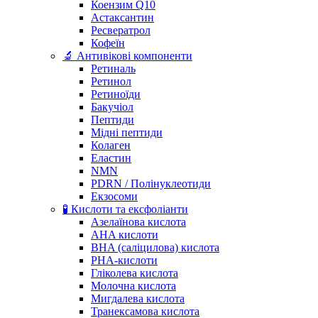
Коензим Q10
Астаксантин
Ресвератрол
Кофеїн
🔬 Антивікові компоненти
Ретиналь
Ретинол
Ретиноїди
Бакучіол
Пептиди
Мідні пептиди
Колаген
Еластин
NMN
PDRN / Полінуклеотиди
Екзосоми
🧪 Кислоти та ексфоліанти
Азелаїнова кислота
AHA кислоти
BHA (саліцилова) кислота
PHA-кислоти
Гліколева кислота
Молочна кислота
Мигдалева кислота
Транексамова кислота