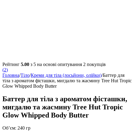
Рейтинг
5.00
з 5 на основі опитування
2
покупців
(
2
)
Головна
/
Тіло
/
Креми для тіла (лосьйони, олійки)
/
Баттер для
тіла з ароматом фісташки, мигдалю та жасмину Tree Hut Tropic
Glow Whipped Body Butter
Баттер для тіла з ароматом фісташки,
мигдалю та жасмину Tree Hut Tropic
Glow Whipped Body Butter
Об’єм: 240 гр