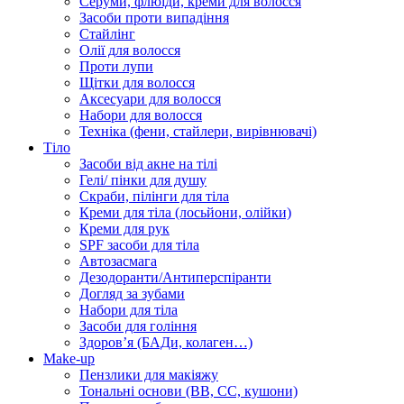
Серуми, флюїди, креми для волосся
Засоби проти випадіння
Стайлінг
Олії для волосся
Проти лупи
Щітки для волосся
Аксесуари для волосся
Набори для волосся
Техніка (фени, стайлери, вирівнювачі)
Тіло
Засоби від акне на тілі
Гелі/ пінки для душу
Скраби, пілінги для тіла
Креми для тіла (лосьйони, олійки)
Креми для рук
SPF засоби для тіла
Автозасмага
Дезодоранти/Антиперспіранти
Догляд за зубами
Набори для тіла
Засоби для гоління
Здоровʼя (БАДи, колаген…)
Make-up
Пензлики для макіяжу
Тональні основи (BB, CC, кушони)