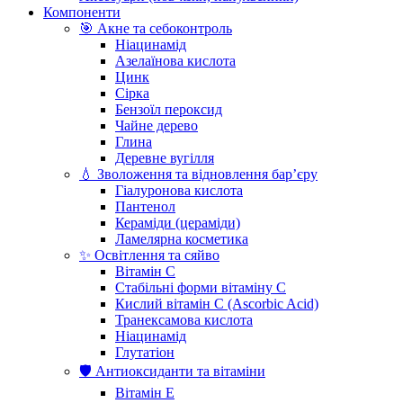
Компоненти
🎯 Акне та себоконтроль
Ніацинамід
Азелаїнова кислота
Цинк
Сірка
Бензоїл пероксид
Чайне дерево
Глина
Деревне вугілля
💧 Зволоження та відновлення бар’єру
Гіалуронова кислота
Пантенол
Кераміди (цераміди)
Ламелярна косметика
✨ Освітлення та сяйво
Вітамін С
Стабільні форми вітаміну С
Кислий вітамін С (Ascorbic Acid)
Транексамова кислота
Ніацинамід
Глутатіон
🛡️ Антиоксиданти та вітаміни
Вітамін Е