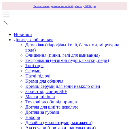
Безкоштовна доставка по всій Україні від 2000 грн
Новинки
Догляд за обличчям
Демакіяж (гідрофільні олії, бальзами, міцелярна
вода)
Очищення (пінки, гелі для вмивання)
Ексфоліація (ензимні пудри, скатки, педи)
Тонізація
Серуми
Патчі під очі
Креми для обличчя
Креми/ серуми для зони навколо очей
Захист від сонця SPF
Маски, пілінги
Точкові засоби від прищів
Догляд для шиї та декольте
Догляд за губами
Набори
Девайси (мікроструми, масажери)
Аксесуари (повʼязки, напульсники)