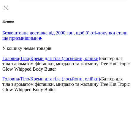
Кошик
Безкоштовна доставка від 2000 грн, щоб б’юті-покупки стали
ще приємнішими🔥
У кошику немає товарів.
Головна
/
Тіло
/
Креми для тіла (лосьйони, олійки)
/
Баттер для
тіла з ароматом фісташки, мигдалю та жасмину Tree Hut Tropic
Glow Whipped Body Butter
Головна
/
Тіло
/
Креми для тіла (лосьйони, олійки)
/
Баттер для
тіла з ароматом фісташки, мигдалю та жасмину Tree Hut Tropic
Glow Whipped Body Butter