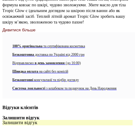
формула ковзає по шкірі, чудово зволожуючи. Збите масло для тіла
Tropic Glow є ідеальним доглядом за шкірою після ванни або як
освіжаючий засіб. Теплий літній аромат Tropic Glow зробить вашу
шкіру м’якою, зволоженою та чудово пахне!
Дивитися більше
Активні компоненти:
Масло ши
глибоко зволожує, живить і пом’якшує суху
100% оригінальна
та сертифікована косметика
шкіру, допомагаючи підвищити еластичність.
Безкоштовна
доставка по Україні від 2000 грн
Масло Cupuaçu
допомагає запобігти сухості шкіри та
Відправляємо
в день замовлення
(до 16:00)
відновити відчуття більшої еластичності.
Швидка оплата
на сайті без комісій
Гуарана
допомагає покращити зовнішній вигляд гладкої
Безкоштовні
консультації та підбір догляду
шкіри
Система лояльності
з кешбеком та подарунок на День Народження
Особливості продукту
без глютену
Відгуки клієнтів
аромат тримається довго
Залишити відгук
без парабенів
Залишити відгук
веганська формула