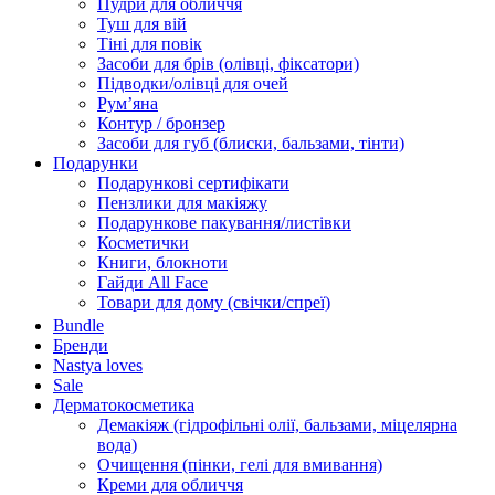
Пудри для обличчя
Туш для вій
Тіні для повік
Засоби для брів (олівці, фіксатори)
Підводки/олівці для очей
Румʼяна
Контур / бронзер
Засоби для губ (блиски, бальзами, тінти)
Подарунки
Подарункові сертифікати
Пензлики для макіяжу
Подарункове пакування/листівки
Косметички
Книги, блокноти
Гайди All Face
Товари для дому (свічки/спреї)
Bundle
Бренди
Nastya loves
Sale
Дерматокосметика
Демакіяж (гідрофільні олії, бальзами, міцелярна
вода)
Очищення (пінки, гелі для вмивання)
Креми для обличчя