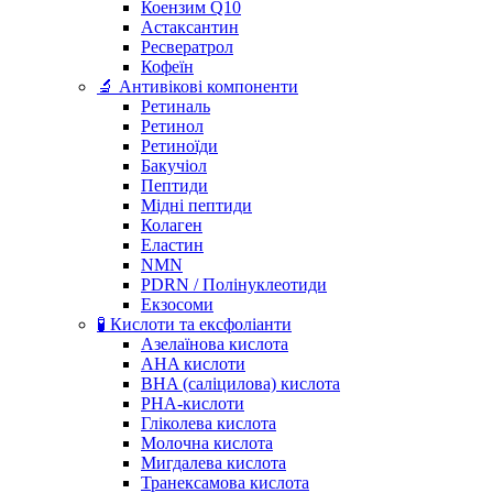
Коензим Q10
Астаксантин
Ресвератрол
Кофеїн
🔬 Антивікові компоненти
Ретиналь
Ретинол
Ретиноїди
Бакучіол
Пептиди
Мідні пептиди
Колаген
Еластин
NMN
PDRN / Полінуклеотиди
Екзосоми
🧪 Кислоти та ексфоліанти
Азелаїнова кислота
AHA кислоти
BHA (саліцилова) кислота
PHA-кислоти
Гліколева кислота
Молочна кислота
Мигдалева кислота
Транексамова кислота