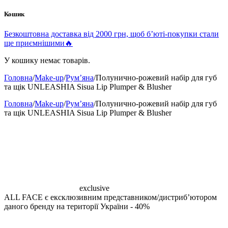
Кошик
Безкоштовна доставка від 2000 грн, щоб б’юті-покупки стали
ще приємнішими🔥
У кошику немає товарів.
Головна
/
Make-up
/
Румʼяна
/
Полунично-рожевий набір для губ
та щік UNLEASHIA Sisua Lip Plumper & Blusher
Головна
/
Make-up
/
Румʼяна
/
Полунично-рожевий набір для губ
та щік UNLEASHIA Sisua Lip Plumper & Blusher
exclusive
ALL FACE є ексклюзивним представником/дистрибʼютором
даного бренду на території України
- 40%