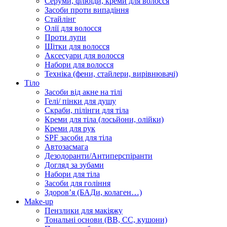
Серуми, флюїди, креми для волосся
Засоби проти випадіння
Стайлінг
Олії для волосся
Проти лупи
Щітки для волосся
Аксесуари для волосся
Набори для волосся
Техніка (фени, стайлери, вирівнювачі)
Тіло
Засоби від акне на тілі
Гелі/ пінки для душу
Скраби, пілінги для тіла
Креми для тіла (лосьйони, олійки)
Креми для рук
SPF засоби для тіла
Автозасмага
Дезодоранти/Антиперспіранти
Догляд за зубами
Набори для тіла
Засоби для гоління
Здоровʼя (БАДи, колаген…)
Make-up
Пензлики для макіяжу
Тональні основи (BB, CC, кушони)