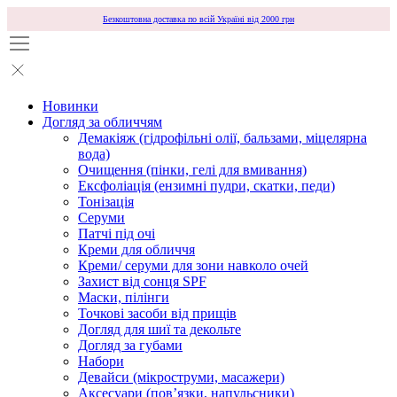
Безкоштовна доставка по всій Україні від 2000 грн
Новинки
Догляд за обличчям
Демакіяж (гідрофільні олії, бальзами, міцелярна
вода)
Очищення (пінки, гелі для вмивання)
Ексфоліація (ензимні пудри, скатки, педи)
Тонізація
Серуми
Патчі під очі
Креми для обличчя
Креми/ серуми для зони навколо очей
Захист від сонця SPF
Маски, пілінги
Точкові засоби від прищів
Догляд для шиї та декольте
Догляд за губами
Набори
Девайси (мікроструми, масажери)
Аксесуари (повʼязки, напульсники)