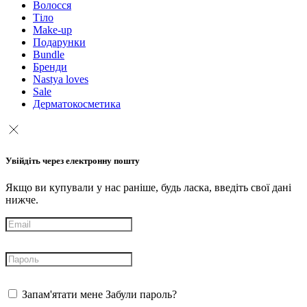
Волосся
Тіло
Make-up
Подарунки
Bundle
Бренди
Nastya loves
Sale
Дерматокосметика
Увійдіть через електронну пошту
Якщо ви купували у нас раніше, будь ласка, введіть свої дані
нижче.
Запам'ятати мене
Забули пароль?