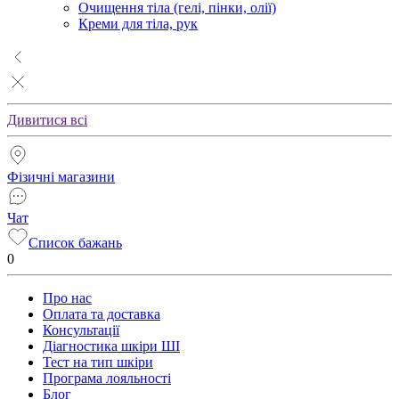
Очищення тіла (гелі, пінки, олії)
Креми для тіла, рук
Дивитися всі
Фізичні магазини
Чат
Список бажань
0
Про нас
Оплата та доставка
Консультації
Діагностика шкіри ШІ
Тест на тип шкіри
Програма лояльності
Блог