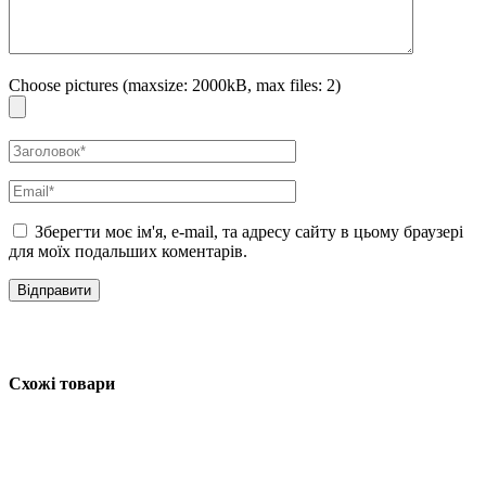
Увага!
Відтінок може змінитися після впливу сонячного світла або
перепаду температур. Рекомендується зберігати у темному місці.
Рум’яна Unleashia Sisua Butter Waffle Dough Blusher №1 Strawberry
Vanilla:
Choose pictures (maxsize: 2000kB, max files: 2)
Легкими рухами нанесіть рум’яна на зону вилиць за допомогою
пензлика або рук та розтушуйте пензликом.
Зберегти моє ім'я, e-mail, та адресу сайту в цьому браузері
для моїх подальших коментарів.
Схожі товари