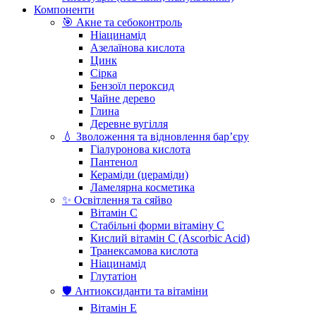
Компоненти
🎯 Акне та себоконтроль
Ніацинамід
Азелаїнова кислота
Цинк
Сірка
Бензоїл пероксид
Чайне дерево
Глина
Деревне вугілля
💧 Зволоження та відновлення бар’єру
Гіалуронова кислота
Пантенол
Кераміди (цераміди)
Ламелярна косметика
✨ Освітлення та сяйво
Вітамін С
Стабільні форми вітаміну С
Кислий вітамін С (Ascorbic Acid)
Транексамова кислота
Ніацинамід
Глутатіон
🛡️ Антиоксиданти та вітаміни
Вітамін Е