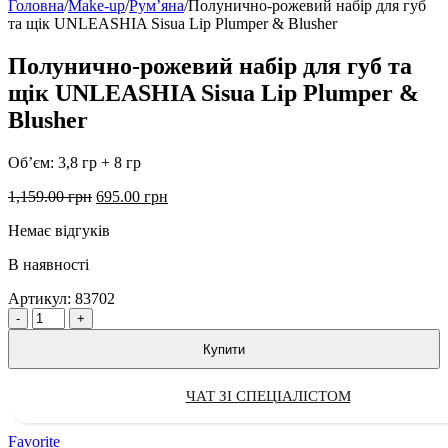
Головна
/
Make-up
/
Румʼяна
/
Полунично-рожевий набір для губ
та щік UNLEASHIA Sisua Lip Plumper & Blusher
Полунично-рожевий набір для губ та
щік UNLEASHIA Sisua Lip Plumper &
Blusher
Об’єм: 3,8 гр + 8 гр
Оригінальна
Поточна
1,159.00
грн
695.00
грн
ціна:
ціна:
Немає відгуків
1,159.00 грн.
695.00 грн.
В наявності
Артикул:
83702
Quantity
Купити
ЧАТ ЗІ СПЕЦІАЛІСТОМ
Favorite