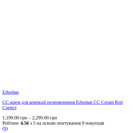
Erborian
СС-крем для корекції почервоніння Erborian CC Cream Red
Correct
Price
1,199.00
грн
–
2,299.00
грн
range:
Рейтинг
4.56
з 5 на основі опитування
9
покупців
1,199.00 грн
(
9
)