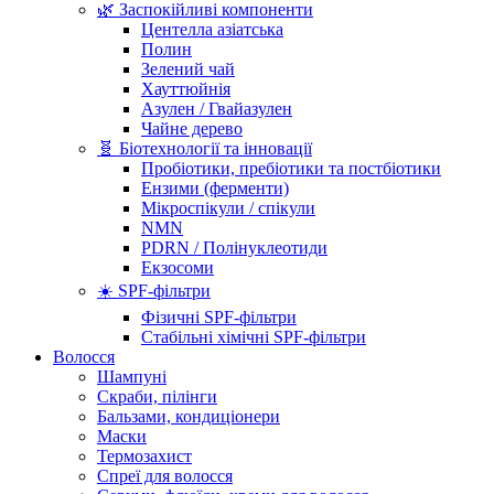
🌿 Заспокійливі компоненти
Центелла азіатська
Полин
Зелений чай
Хауттюйнія
Азулен / Гвайазулен
Чайне дерево
🧬 Біотехнології та інновації
Пробіотики, пребіотики та постбіотики
Ензими (ферменти)
Мікроспікули / спікули
NMN
PDRN / Полінуклеотиди
Екзосоми
☀️ SPF-фільтри
Фізичні SPF-фільтри
Стабільні хімічні SPF-фільтри
Волосся
Шампуні
Скраби, пілінги
Бальзами, кондиціонери
Маски
Термозахист
Спреї для волосся