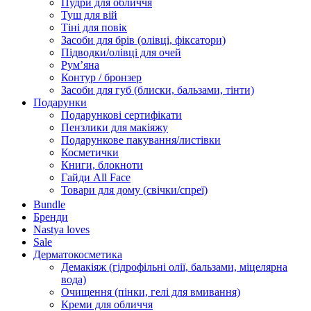
Пудри для обличчя
Туш для вій
Тіні для повік
Засоби для брів (олівці, фіксатори)
Підводки/олівці для очей
Румʼяна
Контур / бронзер
Засоби для губ (блиски, бальзами, тінти)
Подарунки
Подарункові сертифікати
Пензлики для макіяжу
Подарункове пакування/листівки
Косметички
Книги, блокноти
Гайди All Face
Товари для дому (свічки/спреї)
Bundle
Бренди
Nastya loves
Sale
Дерматокосметика
Демакіяж (гідрофільні олії, бальзами, міцелярна
вода)
Очищення (пінки, гелі для вмивання)
Креми для обличчя