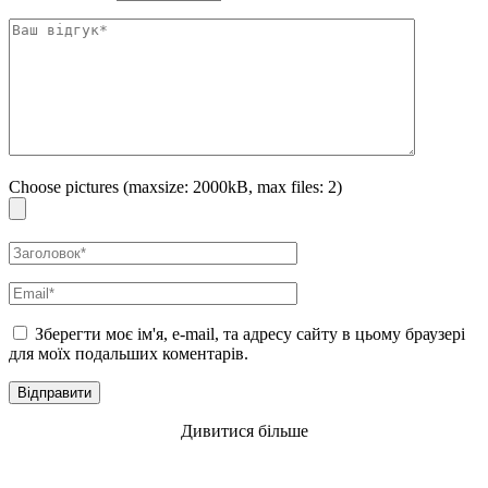
Розпиліть засіб на очищену шкіру на відстані 20-30 см від обличчя.
Уникайте потрапляння в очі.
Choose pictures (maxsize: 2000kB, max files: 2)
Зберегти моє ім'я, e-mail, та адресу сайту в цьому браузері
для моїх подальших коментарів.
Дивитися більше