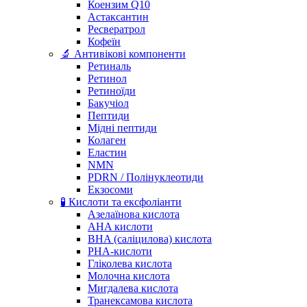
Коензим Q10
Астаксантин
Ресвератрол
Кофеїн
🔬 Антивікові компоненти
Ретиналь
Ретинол
Ретиноїди
Бакучіол
Пептиди
Мідні пептиди
Колаген
Еластин
NMN
PDRN / Полінуклеотиди
Екзосоми
🧪 Кислоти та ексфоліанти
Азелаїнова кислота
AHA кислоти
BHA (саліцилова) кислота
PHA-кислоти
Гліколева кислота
Молочна кислота
Мигдалева кислота
Транексамова кислота