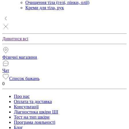
Очищення тіла (гелі, пінки, олії)
Креми для тіла, рук
Дивитися всі
Фізичні магазини
Чат
Список бажань
0
Про нас
Оплата та доставка
Консультації
Діагностика шкіри ШІ
Тест на тип шкіри
Програма лояльності
Блог