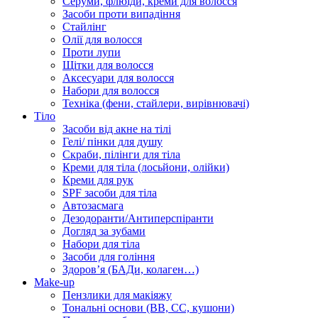
Серуми, флюїди, креми для волосся
Засоби проти випадіння
Стайлінг
Олії для волосся
Проти лупи
Щітки для волосся
Аксесуари для волосся
Набори для волосся
Техніка (фени, стайлери, вирівнювачі)
Тіло
Засоби від акне на тілі
Гелі/ пінки для душу
Скраби, пілінги для тіла
Креми для тіла (лосьйони, олійки)
Креми для рук
SPF засоби для тіла
Автозасмага
Дезодоранти/Антиперспіранти
Догляд за зубами
Набори для тіла
Засоби для гоління
Здоровʼя (БАДи, колаген…)
Make-up
Пензлики для макіяжу
Тональні основи (BB, CC, кушони)