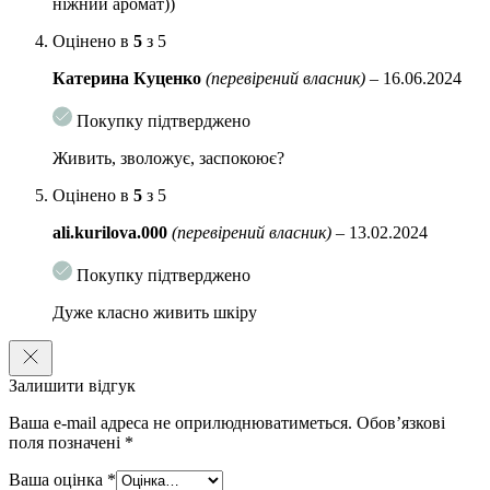
ніжний аромат))
Екзосоми з азіатської центели
– підтримують комфорт
Оцінено в
5
з 5
шкіри, зволоження та її доглянутий вигляд
Катерина Куценко
(перевірений власник)
–
16.06.2024
Глутатіон
– антиоксидантний компонент, який допомагає
підтримувати більш свіжий і рівний тон шкіри
Покупку підтверджено
Вітамін K3 (Menadione)
– компонент догляду, який сприяє
Живить, зволожує, заспокоює?
більш рівному й охайному вигляду шкіри
Оцінено в
5
з 5
Вітамін K1 (Phytonadione)
– допомагає підтримувати
комфорт шкіри та її більш збалансований вигляд
ali.kurilova.000
(перевірений власник)
–
13.02.2024
Гідролізат протеїну зеленого горошку
– підтримує
Покупку підтверджено
м’якість, еластичність і доглянутий вигляд шкіри
Дуже класно живить шкіру
Кераміди, лецитин, фосфоліпіди та фітостероли
–
зміцнюють захисний бар’єр шкіри та допомагають
утримувати вологу
Залишити відгук
Комплекс із 35 пептидів
– сприяє більш гладенькому,
пружному та доглянутому вигляду шкіри
Ваша e-mail адреса не оприлюднюватиметься.
Обов’язкові
поля позначені
*
Особливості використання:
Ваша оцінка
*