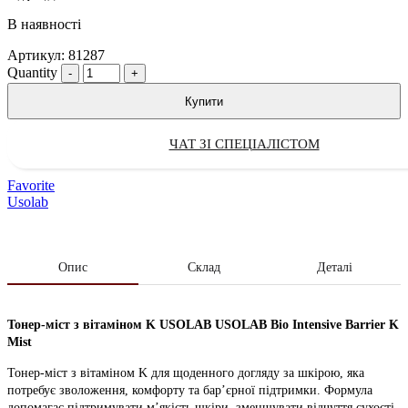
В наявності
Артикул:
81287
Quantity
Купити
ЧАТ ЗІ СПЕЦІАЛІСТОМ
Favorite
Usolab
Опис
Склад
Деталі
Тонер-міст з вітаміном K USOLAB USOLAB Bio Intensive Barrier K
Mist
Тонер-міст з вітаміном K для щоденного догляду за шкірою, яка
потребує зволоження, комфорту та бар’єрної підтримки. Формула
допомагає підтримувати м’якість шкіри, зменшувати відчуття сухості