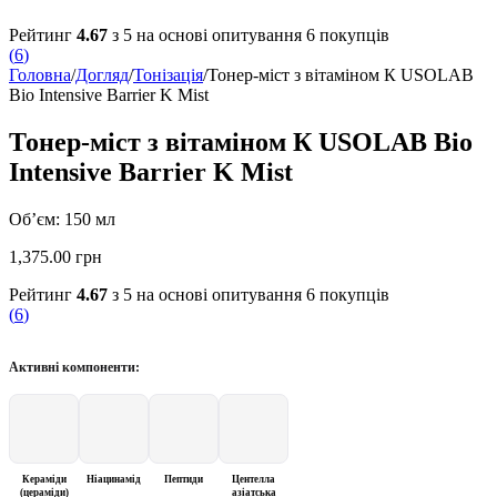
Рейтинг
4.67
з 5 на основі опитування
6
покупців
(
6
)
Головна
/
Догляд
/
Тонізація
/
Тонер-міст з вітаміном К USOLAB
Bio Intensive Barrier K Mist
Тонер-міст з вітаміном К USOLAB Bio
Intensive Barrier K Mist
Об’єм: 150 мл
1,375.00
грн
Рейтинг
4.67
з 5 на основі опитування
6
покупців
(
6
)
Активні компоненти:
Кераміди
Ніацинамід
Пептиди
Центелла
(цераміди)
азіатська