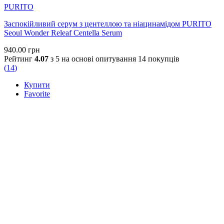
PURITO
Заспокійливий серум з центеллою та ніацинамідом PURITO
Seoul Wonder Releaf Centella Serum
940.00
грн
Рейтинг
4.07
з 5 на основі опитування
14
покупців
(
14
)
Купити
Favorite