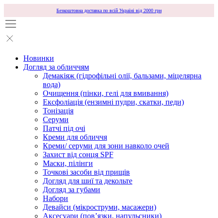
Безкоштовна доставка по всій Україні від 2000 грн
Новинки
Догляд за обличчям
Демакіяж (гідрофільні олії, бальзами, міцелярна
вода)
Очищення (пінки, гелі для вмивання)
Ексфоліація (ензимні пудри, скатки, педи)
Тонізація
Серуми
Патчі під очі
Креми для обличчя
Креми/ серуми для зони навколо очей
Захист від сонця SPF
Маски, пілінги
Точкові засоби від прищів
Догляд для шиї та декольте
Догляд за губами
Набори
Девайси (мікроструми, масажери)
Аксесуари (повʼязки, напульсники)