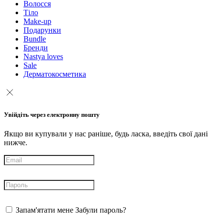
Волосся
Тіло
Make-up
Подарунки
Bundle
Бренди
Nastya loves
Sale
Дерматокосметика
Увійдіть через електронну пошту
Якщо ви купували у нас раніше, будь ласка, введіть свої дані
нижче.
Запам'ятати мене
Забули пароль?