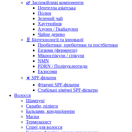
🌿 Заспокійливі компоненти
Центелла азіатська
Полин
Зелений чай
Хауттюйнія
Азулен / Гвайазулен
Чайне дерево
🧬 Біотехнології та інновації
Пробіотики, пребіотики та постбіотики
Ензими (ферменти)
Мікроспікули / спікули
NMN
PDRN / Полінуклеотиди
Екзосоми
☀️ SPF-фільтри
Фізичні SPF-фільтри
Стабільні хімічні SPF-фільтри
Волосся
Шампуні
Скраби, пілінги
Бальзами, кондиціонери
Маски
Термозахист
Спреї для волосся