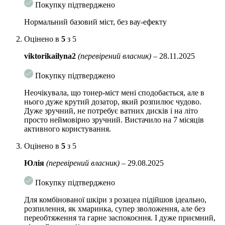
Покупку підтверджено
допомагає зробити тон обличчя більш рівним
Нормальний базовий міст, без вау-ефекту
зручний формат спрею для щоденного використання
Оцінено в
5
з 5
підходить для регулярного догляду
viktorikailyna2
(перевірений власник)
–
28.11.2025
Кому підійде USOLAB Bio Intensive Barrier K Mist:
чутливій шкірі
Покупку підтверджено
шкірі, схильній до сухості
Неочікувала, що тонер-міст мені сподобається, але в
нього дуже крутий дозатор, який розпилює чудово.
зневодненій шкірі
Дуже зручний, не потребує ватних дисків і на літо
просто неймовірно зручний. Вистачило на 7 місяців
шкірі, яка потребує заспокійливого та зволожувального
активного користування.
догляду
Оцінено в
5
з 5
для щоденного освіження та підтримки комфорту шкіри
Юлія
(перевірений власник)
–
29.08.2025
Активні компоненти USOLAB Bio Intensive Barrier K Mist:
Покупку підтверджено
Екстракт азіатської центели
– допомагає підтримувати
комфорт шкіри, її м’якість і збалансований стан
Для комбінованої шкіри з розацеа підійшов ідеально,
розпилення, як хмаринка, супер зволоження, але без
Пантенол
– сприяє пом’якшенню шкіри, підтримує
переобтяження та гарне заспокоєння. І дуже приємний,
зволоження та допомагає зменшити відчуття сухості