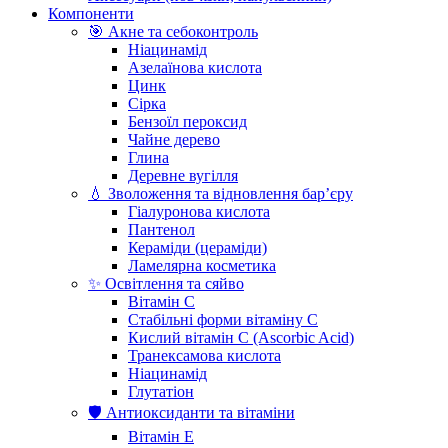
Компоненти
🎯 Акне та себоконтроль
Ніацинамід
Азелаїнова кислота
Цинк
Сірка
Бензоїл пероксид
Чайне дерево
Глина
Деревне вугілля
💧 Зволоження та відновлення бар’єру
Гіалуронова кислота
Пантенол
Кераміди (цераміди)
Ламелярна косметика
✨ Освітлення та сяйво
Вітамін С
Стабільні форми вітаміну С
Кислий вітамін С (Ascorbic Acid)
Транексамова кислота
Ніацинамід
Глутатіон
🛡️ Антиоксиданти та вітаміни
Вітамін Е