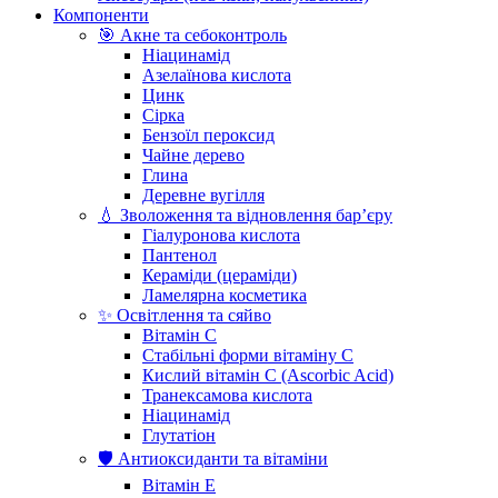
Компоненти
🎯 Акне та себоконтроль
Ніацинамід
Азелаїнова кислота
Цинк
Сірка
Бензоїл пероксид
Чайне дерево
Глина
Деревне вугілля
💧 Зволоження та відновлення бар’єру
Гіалуронова кислота
Пантенол
Кераміди (цераміди)
Ламелярна косметика
✨ Освітлення та сяйво
Вітамін С
Стабільні форми вітаміну С
Кислий вітамін С (Ascorbic Acid)
Транексамова кислота
Ніацинамід
Глутатіон
🛡️ Антиоксиданти та вітаміни
Вітамін Е