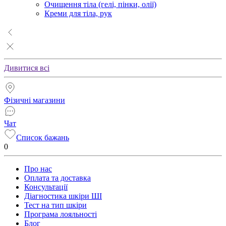
Очищення тіла (гелі, пінки, олії)
Креми для тіла, рук
Дивитися всі
Фізичні магазини
Чат
Список бажань
0
Про нас
Оплата та доставка
Консультації
Діагностика шкіри ШІ
Тест на тип шкіри
Програма лояльності
Блог