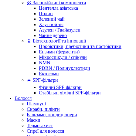
🌿 Заспокійливі компоненти
Центелла азіатська
Полин
Зелений чай
Хауттюйнія
Азулен / Гвайазулен
Чайне дерево
🧬 Біотехнології та інновації
Пробіотики, пребіотики та постбіотики
Ензими (ферменти)
Мікроспікули / спікули
NMN
PDRN / Полінуклеотиди
Екзосоми
☀️ SPF-фільтри
Фізичні SPF-фільтри
Стабільні хімічні SPF-фільтри
Волосся
Шампуні
Скраби, пілінги
Бальзами, кондиціонери
Маски
Термозахист
Спреї для волосся