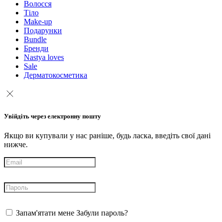
Волосся
Тіло
Make-up
Подарунки
Bundle
Бренди
Nastya loves
Sale
Дерматокосметика
Увійдіть через електронну пошту
Якщо ви купували у нас раніше, будь ласка, введіть свої дані
нижче.
Запам'ятати мене
Забули пароль?