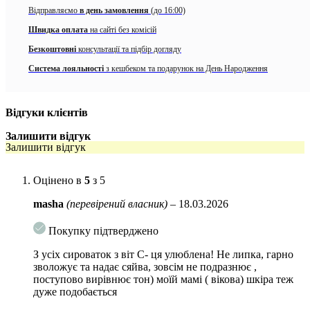
дію.
Відправляємо
в день замовлення
(до 16:00)
Серум зміцнює стінки судин, зменшує ймовірність появи куперозу та
Швидка оплата
на сайті без комісій
судинної сіточки.
Безкоштовні
консультації та підбір догляду
Засіб підійде для всіх типів шкіри, особливо при тьмяному кольорі,
Система лояльності
з кешбеком та подарунок на День Народження
втраті пружності та гіперпігментації. При тривалому використанні
шкіра набуде рівного тону, стане гладенькою та сяючою.
Відгуки клієнтів
Особливості:
Залишити відгук
Не містить у складі компонентів, які можуть викликати
Залишити відгук
алергію
Не містить штучних ароматизаторів
Оцінено в
5
з 5
Cruelty free
masha
(перевірений власник)
–
18.03.2026
Gluten free
Покупку підтверджено
Paraben free
З усіх сироваток з віт С- ця улюблена! Не липка, гарно
зволожує та надає сяйва, зовсім не подразнює ,
Активні компоненти:
поступово вирівнює тон) моїй мамі ( вікова) шкіра теж
дуже подобається
Головним активним компонентом є
етил аскорбінова
кислота (3-O-Ethyl Ascorbic Acid)
–
стабільна форма