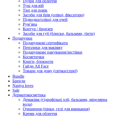
Пудри для обличчя
Туш для вій
Тіні для повік
Засоби для брів (олівці, фіксатори)
Підводки/олівці для очей
Румʼяна
Контур / бронзер
Засоби для губ (блиски, бальзами, тінти)
Подарунки
Подарункові сертифікати
Пензлики для макіяжу
Подарункове пакування/листівки
Косметички
Книги, блокноти
Гайди All Face
Товари для дому (свічки/спреї)
Bundle
Бренди
Nastya loves
Sale
Дерматокосметика
Демакіяж (гідрофільні олії, бальзами, міцелярна
вода)
Очищення (пінки, гелі для вмивання)
Креми для обличчя