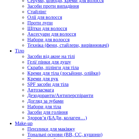
Серуми, флюїди, креми для волосся
Засоби проти випадіння
Стайлінг
Олії для волосся
Проти лупи
Щітки для волосся
Аксесуари для волосся
Набори для волосся
Техніка (фени, стайлери, вирівнювачі)
Тіло
Засоби від акне на тілі
Гелі/ пінки для душу
Скраби, пілінги для тіла
Креми для тіла (лосьйони, олійки)
Креми для рук
SPF засоби для тіла
Автозасмага
Дезодоранти/Антиперспіранти
Догляд за зубами
Набори для тіла
Засоби для гоління
Здоровʼя (БАДи, колаген…)
Make-up
Пензлики для макіяжу
Тональні основи (BB, CC, кушони)