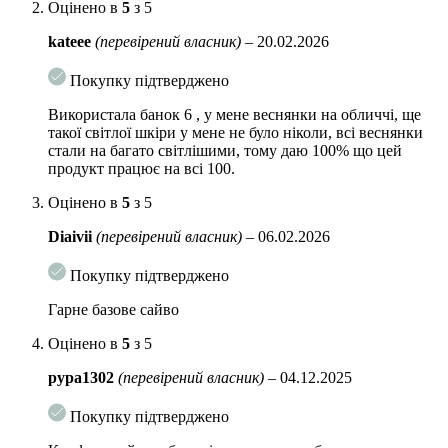
Оцінено в
5
з 5
вітаміну C
, яка забезпечує захист від шкідливих вільних
радикалів і стимулює вироблення колагену для омолодження
kateee
(перевірений власник)
–
20.02.2026
шкіри. Ефективно освітлює шкіру, зменшуючи вироблення
меланіну. Етил аскорбінова кислота малочутлива до
Покупку підтверджено
окислення під впливом світла та повітря, не викликає
подразнення у формулах зі зволожувальними
Використала банок 6 , у мене веснянки на обличчі, ще
компонентами.
такої світлої шкіри у мене не було ніколи, всі веснянки
стали на багато світлішими, тому даю 100% що цей
15% вітамінного комплексу
– оздоровлює шкіру, повертає
продукт працює на всі 100.
тонус та розгладжує її рельєф.
Оцінено в
5
з 5
Токоферол (бульбашкові масляні капсули з вітаміном Е)
– стимулює процеси регенерації та оновлення клітин,
Diaivii
(перевірений власник)
–
06.02.2026
перешкоджає старінню шкіри, зберігає та підтримує її красу,
а також чудово зволожує.
Покупку підтверджено
Ніацинамід
– регулює гідроліпідний баланс, освітлює
Гарне базове сайво
пігментні плями, а також зменшує видимість дрібних
зморшок.
Оцінено в
5
з 5
Гіалуронова кислота в комплексі з пантенолом
–
pypa1302
(перевірений власник)
–
04.12.2025
підтримують водний баланс, пом’якшують, перешкоджають
сухості, повертають пружність, підтримують комфорт та
Покупку підтверджено
здоровий стан шкіри.