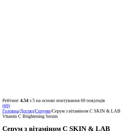
Рейтинг
4.54
з 5 на основі опитування
69
покупців
(
69
)
Головна
/
Догляд
/
Серуми
/
Cерум з вітаміном С SKIN & LAB
Vitamin C Brightening Serum
Cерум з вітаміном С SKIN & LAB