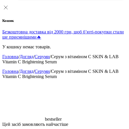
Кошик
Безкоштовна доставка від 2000 грн, щоб б’юті-покупки стали
ще приємнішими🔥
У кошику немає товарів.
Головна
/
Догляд
/
Серуми
/
Cерум з вітаміном С SKIN & LAB
Vitamin C Brightening Serum
Головна
/
Догляд
/
Серуми
/
Cерум з вітаміном С SKIN & LAB
Vitamin C Brightening Serum
bestseller
Цей засіб замовляють найчастіше