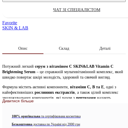
ЧАТ ЗІ СПЕЦІАЛІСТОМ
Favorite
SKIN & LAB
Опис
Склад
Деталі
Потужний легкий
серум з вітаміном С SKIN&LAB Vitamin C
Brightening Serum
– це справжній мультивітамінний комплекс, який
швидко повертає шкірі молодість, здоровий та сяючий вигляд.
Формула містить активні компоненти,
вітаміни C, B та Е
, одні з
найефективніших
рослинних екстрактів
, а також цілий комплекс
зволожувальних компонентів, які разом з
пептидами
надають
Дивитися більше
антивіковий ефект, зміцнюють, розгладжують мікрорельєф та
перешкоджають появі зморшок.
100% оригінальна
та сертифікована косметика
Засіб м’яко освітлює пігментацію, сліди постакне, вирівнює загальний
тон шкіри, покращує захисні функції епідермісу, має протизапальну
Безкоштовна
доставка по Україні від 2000 грн