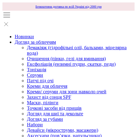
Безкоштовна доставка по всій Україні від 2000 грн
Новинки
Догляд за обличчям
Демакіяж (гідрофільні олії, бальзами, міцелярна
вода)
Очищення (пінки, гелі для вмивання)
Ексфоліація (ензимні пудри, скатки, педи)
Тонізація
Серуми
Патчі під очі
Креми для обличчя
Креми/ серуми для зони навколо очей
Захист від сонця SPF
Маски, пілінги
Точкові засоби від прищів
Догляд для шиї та декольте
Догляд за губами
Набори
Девайси (мікроструми, масажери)
Аксесуари (повʼязки, напульсники)