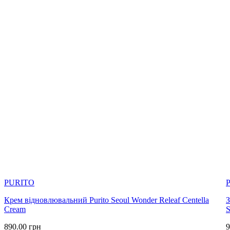
PURITO
Крем відновлювальний Purito Seoul Wonder Releaf Centella
З
Cream
S
890.00
грн
9