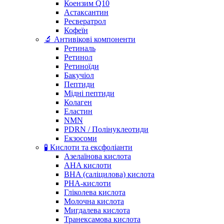
Коензим Q10
Астаксантин
Ресвератрол
Кофеїн
🔬 Антивікові компоненти
Ретиналь
Ретинол
Ретиноїди
Бакучіол
Пептиди
Мідні пептиди
Колаген
Еластин
NMN
PDRN / Полінуклеотиди
Екзосоми
🧪 Кислоти та ексфоліанти
Азелаїнова кислота
AHA кислоти
BHA (саліцилова) кислота
PHA-кислоти
Гліколева кислота
Молочна кислота
Мигдалева кислота
Транексамова кислота