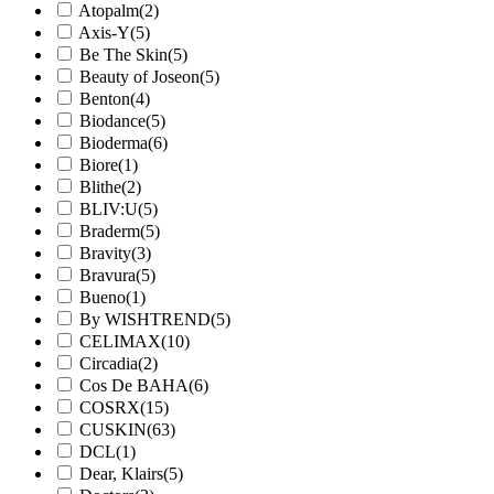
Atopalm
(2)
Axis-Y
(5)
Be The Skin
(5)
Beauty of Joseon
(5)
Benton
(4)
Biodance
(5)
Bioderma
(6)
Biore
(1)
Blithe
(2)
BLIV:U
(5)
Braderm
(5)
Bravity
(3)
Bravura
(5)
Bueno
(1)
By WISHTREND
(5)
CELIMAX
(10)
Circadia
(2)
Cos De BAHA
(6)
COSRX
(15)
CUSKIN
(63)
DCL
(1)
Dear, Klairs
(5)