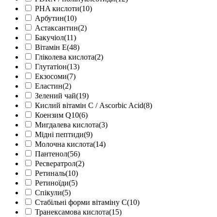
PHA кислоти
(10)
Арбутин
(10)
Астаксантин
(2)
Бакучіол
(11)
Вітамін Е
(48)
Гліколева кислота
(2)
Глутатіон
(13)
Екзосоми
(7)
Еластин
(2)
Зелений чай
(19)
Кислий вітамін С / Ascorbic Acid
(8)
Коензим Q10
(6)
Мигдалева кислота
(3)
Мідні пептиди
(9)
Молочна кислота
(14)
Пантенол
(56)
Ресвератрол
(2)
Ретиналь
(10)
Ретиноїди
(5)
Спікули
(5)
Стабільні форми вітаміну С
(10)
Транексамова кислота
(15)