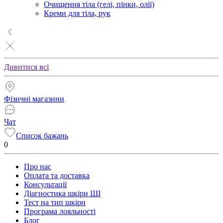
Очищення тіла (гелі, пінки, олії)
Креми для тіла, рук
Дивитися всі
Фізичні магазини
Чат
Список бажань
0
Про нас
Оплата та доставка
Консультації
Діагностика шкіри ШІ
Тест на тип шкіри
Програма лояльності
Блог