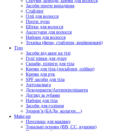
Серуми, флюїди, креми для волосся
Засоби проти випадіння
Стайлінг
Олії для волосся
Проти лупи
Щітки для волосся
Аксесуари для волосся
Набори для волосся
Техніка (фени, стайлери, вирівнювачі)
Тіло
Засоби від акне на тілі
Гелі/ пінки для душу
Скраби, пілінги для тіла
Креми для тіла (лосьйони, олійки)
Креми для рук
SPF засоби для тіла
Автозасмага
Дезодоранти/Антиперспіранти
Догляд за зубами
Набори для тіла
Засоби для гоління
Здоровʼя (БАДи, колаген…)
Make-up
Пензлики для макіяжу
Тональні основи (BB, CC, кушони)