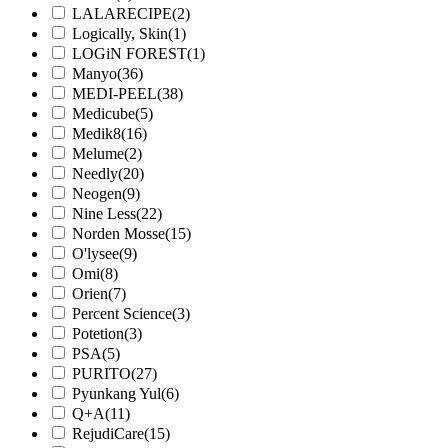
LALARECIPE
(2)
Logically, Skin
(1)
LOGiN FOREST
(1)
Manyo
(36)
MEDI-PEEL
(38)
Medicube
(5)
Medik8
(16)
Melume
(2)
Needly
(20)
Neogen
(9)
Nine Less
(22)
Norden Mosse
(15)
O'lysee
(9)
Omi
(8)
Orien
(7)
Percent Science
(3)
Potetion
(3)
PSA
(5)
PURITO
(27)
Pyunkang Yul
(6)
Q+A
(11)
RejudiCare
(15)