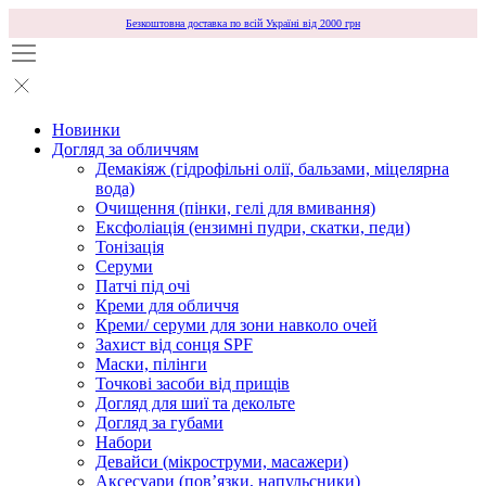
Безкоштовна доставка по всій Україні від 2000 грн
Новинки
Догляд за обличчям
Демакіяж (гідрофільні олії, бальзами, міцелярна
вода)
Очищення (пінки, гелі для вмивання)
Ексфоліація (ензимні пудри, скатки, педи)
Тонізація
Серуми
Патчі під очі
Креми для обличчя
Креми/ серуми для зони навколо очей
Захист від сонця SPF
Маски, пілінги
Точкові засоби від прищів
Догляд для шиї та декольте
Догляд за губами
Набори
Девайси (мікроструми, масажери)
Аксесуари (повʼязки, напульсники)