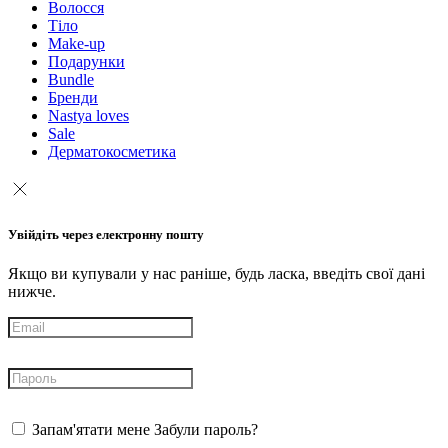
Волосся
Тіло
Make-up
Подарунки
Bundle
Бренди
Nastya loves
Sale
Дерматокосметика
Увійдіть через електронну пошту
Якщо ви купували у нас раніше, будь ласка, введіть свої дані
нижче.
Запам'ятати мене
Забули пароль?