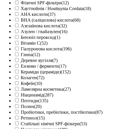
Фізичні SPF-фільтри
(12)
Хауттюйнія / Houttuynia Cordata
(18)
AHA кислоти
(37)
BHA (саліцилова) кислота
(68)
Азелаїнова кислота
(32)
Азулен / гвайазулен
(16)
Бензоїл пероксид
(1)
Вітамін С
(52)
Гіалуронова кислота
(196)
Глина
(12)
Деревне вугілля
(7)
Ензими / ферменти
(17)
Кераміди (цераміди)
(152)
Колаген
(72)
Кофеїн
(10)
Ламелярна косметика
(27)
Ніацинамід
(287)
Пептиди
(135)
Полин
(20)
Пробіотики, пребіотики, постбіотики
(87)
Ретинол
(15)
Стабільні хімічні SPF-фільтри
(53)