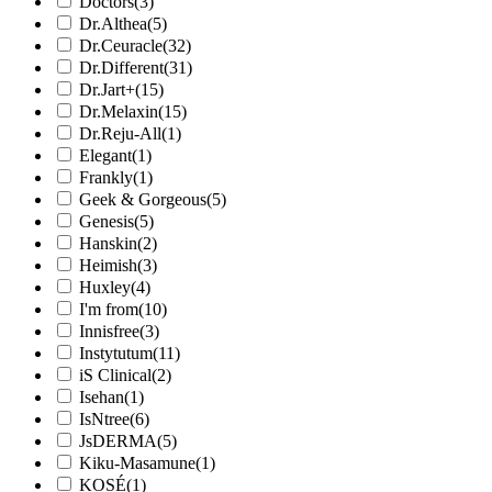
Doctors
(3)
Dr.Althea
(5)
Dr.Ceuracle
(32)
Dr.Different
(31)
Dr.Jart+
(15)
Dr.Melaxin
(15)
Dr.Reju-All
(1)
Elegant
(1)
Frankly
(1)
Geek & Gorgeous
(5)
Genesis
(5)
Hanskin
(2)
Heimish
(3)
Huxley
(4)
I'm from
(10)
Innisfree
(3)
Instytutum
(11)
iS Clinical
(2)
Isehan
(1)
IsNtree
(6)
JsDERMA
(5)
Kiku-Masamune
(1)
KOSÉ
(1)