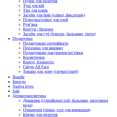
Пудри для обличчя
Туш для вій
Тіні для повік
Засоби для брів (олівці, фіксатори)
Підводки/олівці для очей
Румʼяна
Контур / бронзер
Засоби для губ (блиски, бальзами, тінти)
Подарунки
Подарункові сертифікати
Пензлики для макіяжу
Подарункове пакування/листівки
Косметички
Книги, блокноти
Гайди All Face
Товари для дому (свічки/спреї)
Bundle
Бренди
Nastya loves
Sale
Дерматокосметика
Демакіяж (гідрофільні олії, бальзами, міцелярна
вода)
Очищення (пінки, гелі для вмивання)
Креми для обличчя