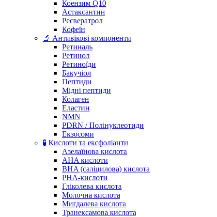
Коензим Q10
Астаксантин
Ресвератрол
Кофеїн
🔬 Антивікові компоненти
Ретиналь
Ретинол
Ретиноїди
Бакучіол
Пептиди
Мідні пептиди
Колаген
Еластин
NMN
PDRN / Полінуклеотиди
Екзосоми
🧪 Кислоти та ексфоліанти
Азелаїнова кислота
AHA кислоти
BHA (саліцилова) кислота
PHA-кислоти
Гліколева кислота
Молочна кислота
Мигдалева кислота
Транексамова кислота