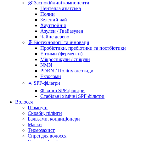
🌿 Заспокійливі компоненти
Центелла азіатська
Полин
Зелений чай
Хауттюйнія
Азулен / Гвайазулен
Чайне дерево
🧬 Біотехнології та інновації
Пробіотики, пребіотики та постбіотики
Ензими (ферменти)
Мікроспікули / спікули
NMN
PDRN / Полінуклеотиди
Екзосоми
☀️ SPF-фільтри
Фізичні SPF-фільтри
Стабільні хімічні SPF-фільтри
Волосся
Шампуні
Скраби, пілінги
Бальзами, кондиціонери
Маски
Термозахист
Спреї для волосся