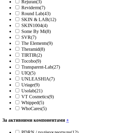
Rejuran
(3)
Reviderm
(7)
Round Lab
(43)
SKIN & LAB
(12)
SKIN1004
(4)
Some By Mi
(8)
SVR
(7)
The Elements
(9)
Theramid
(8)
TIRTIR
(2)
Tocobo
(9)
Transparent-Lab
(27)
UIQ
(5)
UNLEASHIA
(7)
Uriage
(9)
Usolab
(21)
VT Cosmetics
(9)
Whipped
(5)
WhoCares
(5)
За активними компонентами
+
PDRN / полінуклеотиди
(12)