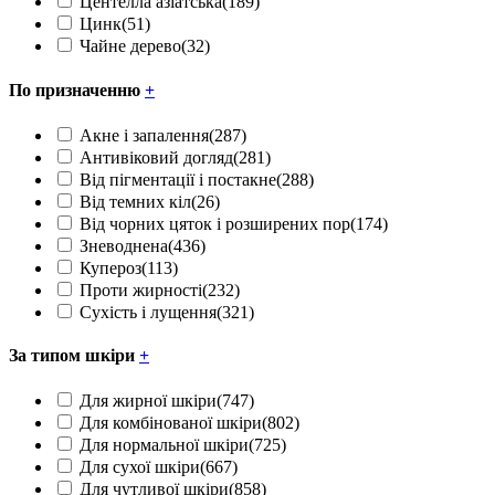
Центелла азіатська
(189)
Цинк
(51)
Чайне дерево
(32)
По призначенню
+
Акне і запалення
(287)
Антивіковий догляд
(281)
Від пігментації і постакне
(288)
Від темних кіл
(26)
Від чорних цяток і розширених пор
(174)
Зневоднена
(436)
Купероз
(113)
Проти жирності
(232)
Сухість і лущення
(321)
За типом шкіри
+
Для жирної шкіри
(747)
Для комбінованої шкіри
(802)
Для нормальної шкіри
(725)
Для сухої шкіри
(667)
Для чутливої шкіри
(858)