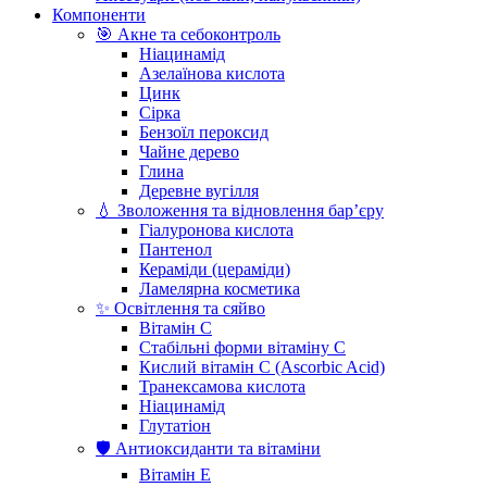
Компоненти
🎯 Акне та себоконтроль
Ніацинамід
Азелаїнова кислота
Цинк
Сірка
Бензоїл пероксид
Чайне дерево
Глина
Деревне вугілля
💧 Зволоження та відновлення бар’єру
Гіалуронова кислота
Пантенол
Кераміди (цераміди)
Ламелярна косметика
✨ Освітлення та сяйво
Вітамін С
Стабільні форми вітаміну С
Кислий вітамін С (Ascorbic Acid)
Транексамова кислота
Ніацинамід
Глутатіон
🛡️ Антиоксиданти та вітаміни
Вітамін Е