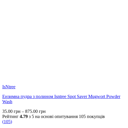
IsNtree
Ензимна пудра з полином Isntree Spot Saver Mugwort Powder
Wash
Price
35.00
грн
–
875.00
грн
range:
Рейтинг
4.79
з 5 на основі опитування
105
покупців
35.00 грн
(
105
)
through