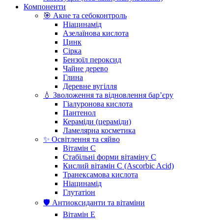
Компоненти
🎯 Акне та себоконтроль
Ніацинамід
Азелаїнова кислота
Цинк
Сірка
Бензоїл пероксид
Чайне дерево
Глина
Деревне вугілля
💧 Зволоження та відновлення бар’єру
Гіалуронова кислота
Пантенол
Кераміди (цераміди)
Ламелярна косметика
✨ Освітлення та сяйво
Вітамін С
Стабільні форми вітаміну С
Кислий вітамін С (Ascorbic Acid)
Транексамова кислота
Ніацинамід
Глутатіон
🛡️ Антиоксиданти та вітаміни
Вітамін Е