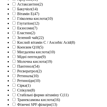
Астаксантин
(2)
Бакучіол
(14)
Вітамін Е
(47)
Гліколева кислота
(10)
Глутатіон
(12)
Екзосоми
(7)
Еластин
(2)
Зелений чай
(22)
Кислий вітамін С / Ascorbic Acid
(8)
Коензим Q10
(5)
Мигдалева кислота
(10)
Мідні пептиди
(9)
Молочна кислота
(19)
Пантенол
(54)
Ресвератрол
(2)
Ретиналь
(10)
Ретиноїди
(10)
Сірка
(1)
Спікули
(8)
Стабільні форми вітаміну С
(11)
Транексамова кислота
(16)
Фізичні SPF-фільтри
(13)