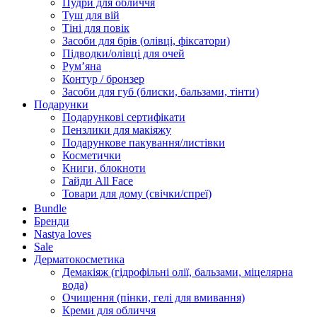
Пудри для обличчя
Туш для вій
Тіні для повік
Засоби для брів (олівці, фіксатори)
Підводки/олівці для очей
Румʼяна
Контур / бронзер
Засоби для губ (блиски, бальзами, тінти)
Подарунки
Подарункові сертифікати
Пензлики для макіяжу
Подарункове пакування/листівки
Косметички
Книги, блокноти
Гайди All Face
Товари для дому (свічки/спреї)
Bundle
Бренди
Nastya loves
Sale
Дерматокосметика
Демакіяж (гідрофільні олії, бальзами, міцелярна
вода)
Очищення (пінки, гелі для вмивання)
Креми для обличчя