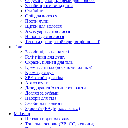
Серуми, флюїди, креми для волосся
Засоби проти випадіння
Стайлінг
Олії для волосся
Проти лупи
Щітки для волосся
Аксесуари для волосся
Набори для волосся
Техніка (фени, стайлери, вирівнювачі)
Тіло
Засоби від акне на тілі
Гелі/ пінки для душу
Скраби, пілінги для тіла
Креми для тіла (лосьйони, олійки)
Креми для рук
SPF засоби для тіла
Автозасмага
Дезодоранти/Антиперспіранти
Догляд за зубами
Набори для тіла
Засоби для гоління
Здоровʼя (БАДи, колаген…)
Make-up
Пензлики для макіяжу
Тональні основи (BB, CC, кушони)