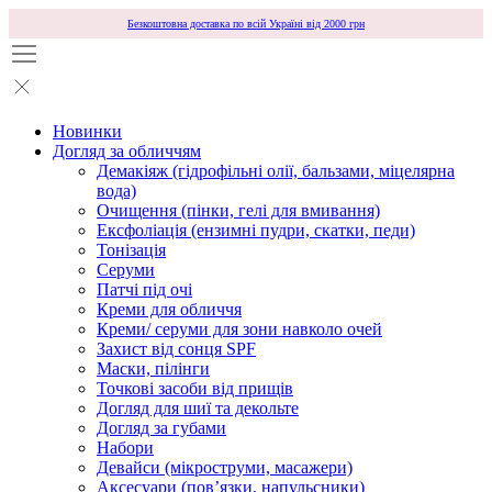
Безкоштовна доставка по всій Україні від 2000 грн
Новинки
Догляд за обличчям
Демакіяж (гідрофільні олії, бальзами, міцелярна
вода)
Очищення (пінки, гелі для вмивання)
Ексфоліація (ензимні пудри, скатки, педи)
Тонізація
Серуми
Патчі під очі
Креми для обличчя
Креми/ серуми для зони навколо очей
Захист від сонця SPF
Маски, пілінги
Точкові засоби від прищів
Догляд для шиї та декольте
Догляд за губами
Набори
Девайси (мікроструми, масажери)
Аксесуари (повʼязки, напульсники)