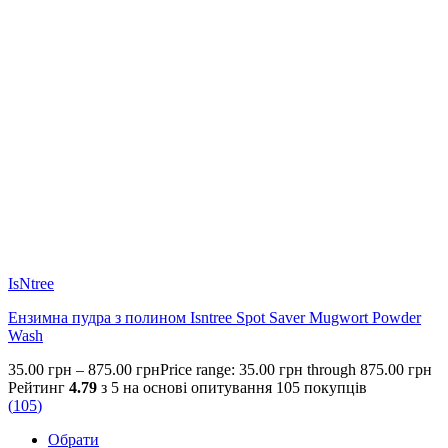
IsNtree
Ензимна пудра з полином Isntree Spot Saver Mugwort Powder
Wash
35.00
грн
–
875.00
грн
Price range: 35.00 грн through 875.00 грн
Рейтинг
4.79
з 5 на основі опитування
105
покупців
(
105
)
Обрати