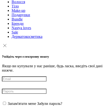
Волосся
Тіло
Make-up
Подарунки
Bundle
Бренди
Nastya loves
Sale
Дерматокосметика
Увійдіть через електронну пошту
Якщо ви купували у нас раніше, будь ласка, введіть свої дані
нижче.
Запам'ятати мене
Забули пароль?