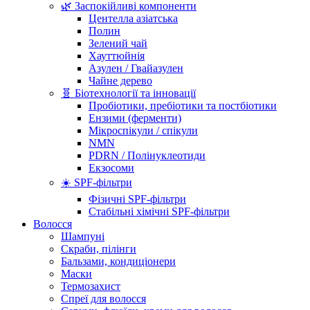
🌿 Заспокійливі компоненти
Центелла азіатська
Полин
Зелений чай
Хауттюйнія
Азулен / Гвайазулен
Чайне дерево
🧬 Біотехнології та інновації
Пробіотики, пребіотики та постбіотики
Ензими (ферменти)
Мікроспікули / спікули
NMN
PDRN / Полінуклеотиди
Екзосоми
☀️ SPF-фільтри
Фізичні SPF-фільтри
Стабільні хімічні SPF-фільтри
Волосся
Шампуні
Скраби, пілінги
Бальзами, кондиціонери
Маски
Термозахист
Спреї для волосся