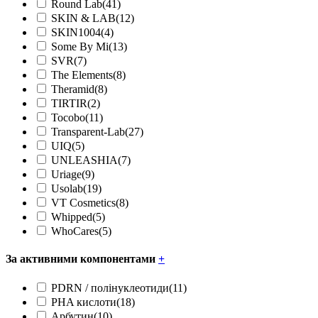
Round Lab
(41)
SKIN & LAB
(12)
SKIN1004
(4)
Some By Mi
(13)
SVR
(7)
The Elements
(8)
Theramid
(8)
TIRTIR
(2)
Tocobo
(11)
Transparent-Lab
(27)
UIQ
(5)
UNLEASHIA
(7)
Uriage
(9)
Usolab
(19)
VT Cosmetics
(8)
Whipped
(5)
WhoCares
(5)
За активними компонентами
+
PDRN / полінуклеотиди
(11)
PHA кислоти
(18)
Арбутин
(10)