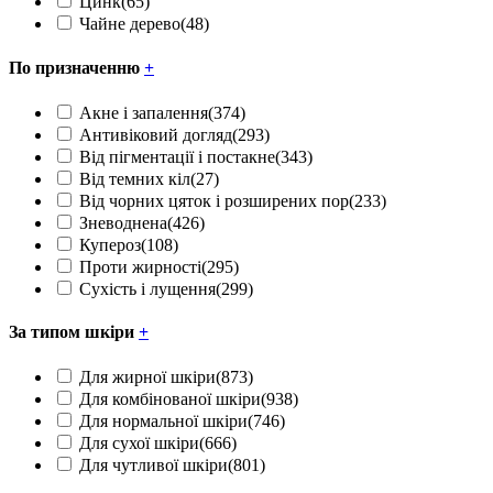
Цинк
(65)
Чайне дерево
(48)
По призначенню
+
Акне і запалення
(374)
Антивіковий догляд
(293)
Від пігментації і постакне
(343)
Від темних кіл
(27)
Від чорних цяток і розширених пор
(233)
Зневоднена
(426)
Купероз
(108)
Проти жирності
(295)
Сухість і лущення
(299)
За типом шкіри
+
Для жирної шкіри
(873)
Для комбінованої шкіри
(938)
Для нормальної шкіри
(746)
Для сухої шкіри
(666)
Для чутливої шкіри
(801)