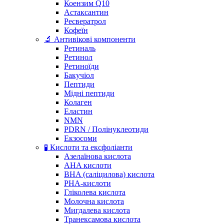
Коензим Q10
Астаксантин
Ресвератрол
Кофеїн
🔬 Антивікові компоненти
Ретиналь
Ретинол
Ретиноїди
Бакучіол
Пептиди
Мідні пептиди
Колаген
Еластин
NMN
PDRN / Полінуклеотиди
Екзосоми
🧪 Кислоти та ексфоліанти
Азелаїнова кислота
AHA кислоти
BHA (саліцилова) кислота
PHA-кислоти
Гліколева кислота
Молочна кислота
Мигдалева кислота
Транексамова кислота