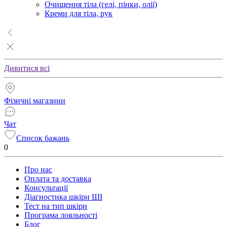
Очищення тіла (гелі, пінки, олії)
Креми для тіла, рук
Дивитися всі
Фізичні магазини
Чат
Список бажань
0
Про нас
Оплата та доставка
Консультації
Діагностика шкіри ШІ
Тест на тип шкіри
Програма лояльності
Блог