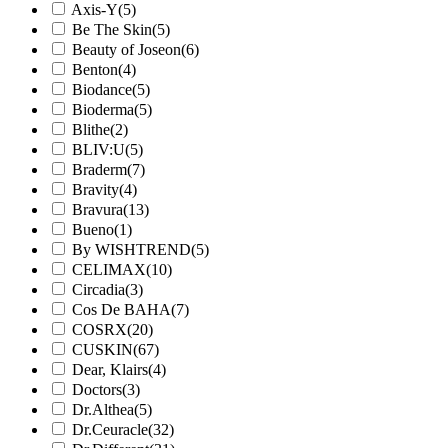
Axis-Y
(5)
Be The Skin
(5)
Beauty of Joseon
(6)
Benton
(4)
Biodance
(5)
Bioderma
(5)
Blithe
(2)
BLIV:U
(5)
Braderm
(7)
Bravity
(4)
Bravura
(13)
Bueno
(1)
By WISHTREND
(5)
CELIMAX
(10)
Circadia
(3)
Cos De BAHA
(7)
COSRX
(20)
CUSKIN
(67)
Dear, Klairs
(4)
Doctors
(3)
Dr.Althea
(5)
Dr.Ceuracle
(32)