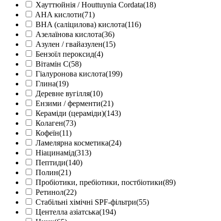
Хауттюйнія / Houttuynia Cordata
(18)
AHA кислоти
(71)
BHA (саліцилова) кислота
(116)
Азелаїнова кислота
(36)
Азулен / гвайазулен
(15)
Бензоїл пероксид
(4)
Вітамін С
(58)
Гіалуронова кислота
(199)
Глина
(19)
Деревне вугілля
(10)
Ензими / ферменти
(21)
Кераміди (цераміди)
(143)
Колаген
(73)
Кофеїн
(11)
Ламелярна косметика
(24)
Ніацинамід
(313)
Пептиди
(140)
Полин
(21)
Пробіотики, пребіотики, постбіотики
(89)
Ретинол
(22)
Стабільні хімічні SPF-фільтри
(55)
Центелла азіатська
(194)