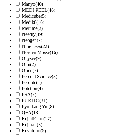
Manyo
(40)
MEDI-PEEL
(46)
Medicube
(5)
Medik8
(16)
Melume
(2)
Needly
(19)
Neogen
(7)
Nine Less
(22)
Norden Mosse
(16)
O'lysee
(9)
Omi
(2)
Orien
(7)
Percent Science
(3)
Perolite
(1)
Potetion
(4)
PSA
(7)
PURITO
(31)
Pyunkang Yul
(8)
Q+A
(18)
RejudiCare
(17)
Rejuran
(3)
Reviderm
(6)