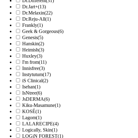
Dr.Different
(31)
Dr.Jart+
(13)
Dr.Melaxin
(22)
Dr.Reju-All
(1)
Frankly
(1)
Geek & Gorgeous
(6)
Genesis
(5)
Hanskin
(2)
Heimish
(3)
Huxley
(3)
I'm from
(11)
Innisfree
(3)
Instytutum
(17)
iS Clinical
(2)
Isehan
(1)
IsNtree
(6)
JsDERMA
(6)
Kiku-Masamune
(1)
KOSÉ
(1)
Lagom
(1)
LALARECIPE
(4)
Logically, Skin
(1)
LOGiN FOREST
(1)