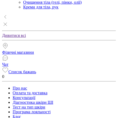
Очищення тіла (гелі, пінки, олії)
Креми для тіла, рук
Дивитися всі
Фізичні магазини
Чат
Список бажань
0
Про нас
Оплата та доставка
Консультації
Діагностика шкіри ШІ
Тест на тип шкіри
Програма лояльності
Блог