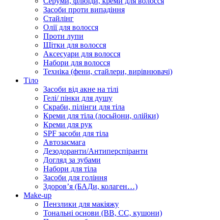
Серуми, флюїди, креми для волосся
Засоби проти випадіння
Стайлінг
Олії для волосся
Проти лупи
Щітки для волосся
Аксесуари для волосся
Набори для волосся
Техніка (фени, стайлери, вирівнювачі)
Тіло
Засоби від акне на тілі
Гелі/ пінки для душу
Скраби, пілінги для тіла
Креми для тіла (лосьйони, олійки)
Креми для рук
SPF засоби для тіла
Автозасмага
Дезодоранти/Антиперспіранти
Догляд за зубами
Набори для тіла
Засоби для гоління
Здоровʼя (БАДи, колаген…)
Make-up
Пензлики для макіяжу
Тональні основи (BB, CC, кушони)