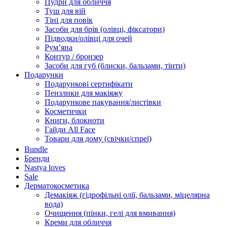
Пудри для обличчя
Туш для вій
Тіні для повік
Засоби для брів (олівці, фіксатори)
Підводки/олівці для очей
Румʼяна
Контур / бронзер
Засоби для губ (блиски, бальзами, тінти)
Подарунки
Подарункові сертифікати
Пензлики для макіяжу
Подарункове пакування/листівки
Косметички
Книги, блокноти
Гайди All Face
Товари для дому (свічки/спреї)
Bundle
Бренди
Nastya loves
Sale
Дерматокосметика
Демакіяж (гідрофільні олії, бальзами, міцелярна
вода)
Очищення (пінки, гелі для вмивання)
Креми для обличчя