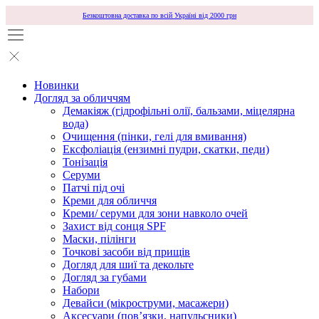
Безкоштовна доставка по всій Україні від 2000 грн
Новинки
Догляд за обличчям
Демакіяж (гідрофільні олії, бальзами, міцелярна
вода)
Очищення (пінки, гелі для вмивання)
Ексфоліація (ензимні пудри, скатки, педи)
Тонізація
Серуми
Патчі під очі
Креми для обличчя
Креми/ серуми для зони навколо очей
Захист від сонця SPF
Маски, пілінги
Точкові засоби від прищів
Догляд для шиї та декольте
Догляд за губами
Набори
Девайси (мікроструми, масажери)
Аксесуари (повʼязки, напульсники)