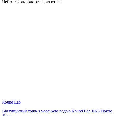
Цей засіб замовляють найчастіше
Round Lab
Відлущуючий тонік з морською водою Round Lab 1025 Dokdo
Toner