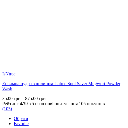
IsNtree
Ензимна пудра з полином Isntree Spot Saver Mugwort Powder
Wash
Price
35.00
грн
–
875.00
грн
range:
Рейтинг
4.79
з 5 на основі опитування
105
покупців
35.00 грн
(
105
)
through
Обрати
875.00 грн
Favorite