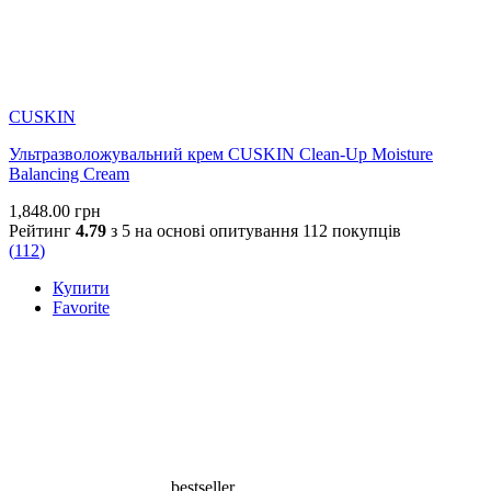
CUSKIN
Ультразволожувальний крем CUSKIN Clean-Up Moisture
Balancing Cream
1,848.00
грн
Рейтинг
4.79
з 5 на основі опитування
112
покупців
(
112
)
Купити
Favorite
bestseller