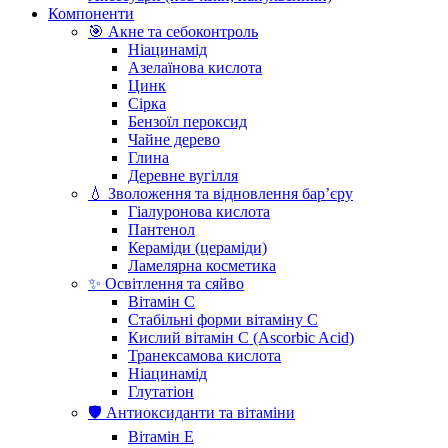
Компоненти
🎯 Акне та себоконтроль
Ніацинамід
Азелаїнова кислота
Цинк
Сірка
Бензоїл пероксид
Чайне дерево
Глина
Деревне вугілля
💧 Зволоження та відновлення бар’єру
Гіалуронова кислота
Пантенол
Кераміди (цераміди)
Ламелярна косметика
✨ Освітлення та сяйво
Вітамін С
Стабільні форми вітаміну С
Кислий вітамін С (Ascorbic Acid)
Транексамова кислота
Ніацинамід
Глутатіон
🛡️ Антиоксиданти та вітаміни
Вітамін Е