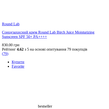
Round Lab
Сонцезахисний крем Round Lab Birch Juice Moisturizing
Sunscreen SPF 50+ PA++++
830.00
грн
Рейтинг
4.62
з 5 на основі опитування
79
покупців
(
79
)
Купити
Favorite
bestseller