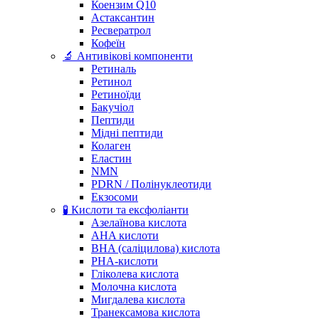
Коензим Q10
Астаксантин
Ресвератрол
Кофеїн
🔬 Антивікові компоненти
Ретиналь
Ретинол
Ретиноїди
Бакучіол
Пептиди
Мідні пептиди
Колаген
Еластин
NMN
PDRN / Полінуклеотиди
Екзосоми
🧪 Кислоти та ексфоліанти
Азелаїнова кислота
AHA кислоти
BHA (саліцилова) кислота
PHA-кислоти
Гліколева кислота
Молочна кислота
Мигдалева кислота
Транексамова кислота