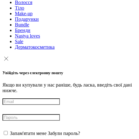
Волосся
Тіло
Make-up
Подарунки
Bundle
Бренди
Nastya loves
Sale
Дерматокосметика
Увійдіть через електронну пошту
Якщо ви купували у нас раніше, будь ласка, введіть свої дані
нижче.
Запам'ятати мене
Забули пароль?