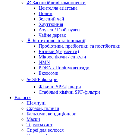
🌿 Заспокійливі компоненти
Центелла азіатська
Полин
Зелений чай
Хауттюйнія
Азулен / Гвайазулен
Чайне дерево
🧬 Біотехнології та інновації
Пробіотики, пребіотики та постбіотики
Ензими (ферменти)
Мікроспікули / спікули
NMN
PDRN / Полінуклеотиди
Екзосоми
☀️ SPF-фільтри
Фізичні SPF-фільтри
Стабільні хімічні SPF-фільтри
Волосся
Шампуні
Скраби, пілінги
Бальзами, кондиціонери
Маски
Термозахист
Спреї для волосся