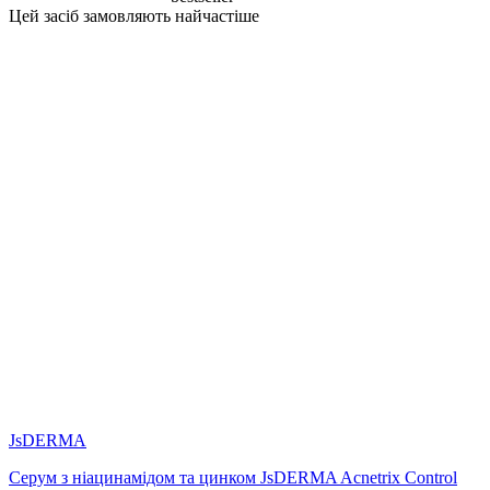
Цей засіб замовляють найчастіше
JsDERMA
Серум з ніацинамідом та цинком JsDERMA Acnetrix Control