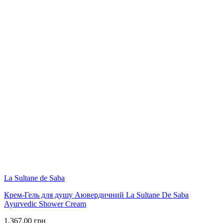
La Sultane de Saba
Крем-Гель для душу Аювердичний La Sultane De Saba
Ayurvedic Shower Cream
1,367.00
грн