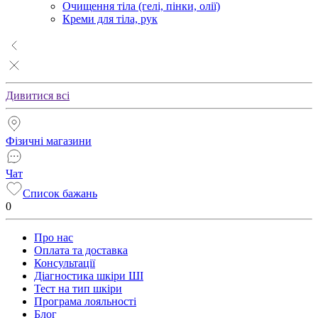
Очищення тіла (гелі, пінки, олії)
Креми для тіла, рук
Дивитися всі
Фізичні магазини
Чат
Список бажань
0
Про нас
Оплата та доставка
Консультації
Діагностика шкіри ШІ
Тест на тип шкіри
Програма лояльності
Блог