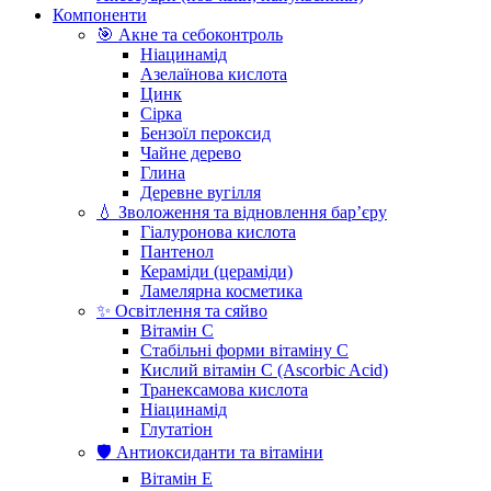
Компоненти
🎯 Акне та себоконтроль
Ніацинамід
Азелаїнова кислота
Цинк
Сірка
Бензоїл пероксид
Чайне дерево
Глина
Деревне вугілля
💧 Зволоження та відновлення бар’єру
Гіалуронова кислота
Пантенол
Кераміди (цераміди)
Ламелярна косметика
✨ Освітлення та сяйво
Вітамін С
Стабільні форми вітаміну С
Кислий вітамін С (Ascorbic Acid)
Транексамова кислота
Ніацинамід
Глутатіон
🛡️ Антиоксиданти та вітаміни
Вітамін Е