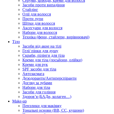
Серуми, флюїди, креми для волосся
Засоби проти випадіння
Стайлінг
Олії для волосся
Проти лупи
Щітки для волосся
Аксесуари для волосся
Набори для волосся
Техніка (фени, стайлери, вирівнювачі)
Тіло
Засоби від акне на тілі
Гелі/ пінки для душу
Скраби, пілінги для тіла
Креми для тіла (лосьйони, олійки)
Креми для рук
SPF засоби для тіла
Автозасмага
Дезодоранти/Антиперспіранти
Догляд за зубами
Набори для тіла
Засоби для гоління
Здоровʼя (БАДи, колаген…)
Make-up
Пензлики для макіяжу
Тональні основи (BB, CC, кушони)