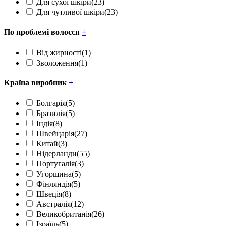
Для сухої шкіри
(23)
Для чутливої шкіри
(23)
По проблемі волосся
+
Від жирності
(1)
Зволоження
(1)
Країна виробник
+
Болгарія
(5)
Бразилія
(5)
Індія
(8)
Швейцарія
(27)
Китай
(3)
Нідерланди
(55)
Португалія
(3)
Угорщина
(5)
Фінляндія
(5)
Швеція
(8)
Австралія
(12)
Великобританія
(26)
Ізраїль
(5)