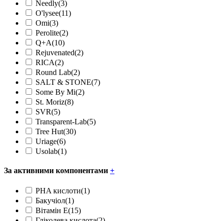
Needly
(3)
O'lysee
(11)
Omi
(3)
Perolite
(2)
Q+A
(10)
Rejuvenated
(2)
RICA
(2)
Round Lab
(2)
SALT & STONE
(7)
Some By Mi
(2)
St. Moriz
(8)
SVR
(5)
Transparent-Lab
(5)
Tree Hut
(30)
Uriage
(6)
Usolab
(1)
За активними компонентами
+
PHA кислоти
(1)
Бакучіол
(1)
Вітамін Е
(15)
Гліколева кислота
(2)