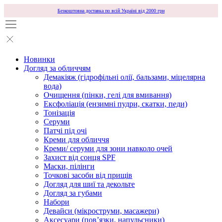
Безкоштовна доставка по всій Україні від 2000 грн
Новинки
Догляд за обличчям
Демакіяж (гідрофільні олії, бальзами, міцелярна
вода)
Очищення (пінки, гелі для вмивання)
Ексфоліація (ензимні пудри, скатки, педи)
Тонізація
Серуми
Патчі під очі
Креми для обличчя
Креми/ серуми для зони навколо очей
Захист від сонця SPF
Маски, пілінги
Точкові засоби від прищів
Догляд для шиї та декольте
Догляд за губами
Набори
Девайси (мікроструми, масажери)
Аксесуари (повʼязки, напульсники)