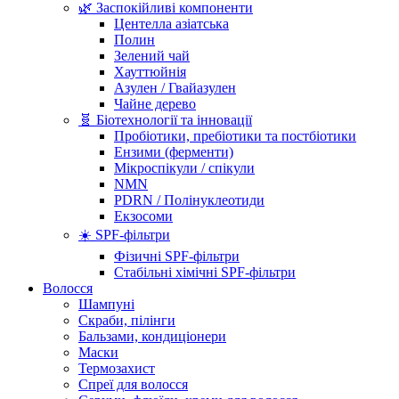
🌿 Заспокійливі компоненти
Центелла азіатська
Полин
Зелений чай
Хауттюйнія
Азулен / Гвайазулен
Чайне дерево
🧬 Біотехнології та інновації
Пробіотики, пребіотики та постбіотики
Ензими (ферменти)
Мікроспікули / спікули
NMN
PDRN / Полінуклеотиди
Екзосоми
☀️ SPF-фільтри
Фізичні SPF-фільтри
Стабільні хімічні SPF-фільтри
Волосся
Шампуні
Скраби, пілінги
Бальзами, кондиціонери
Маски
Термозахист
Спреї для волосся