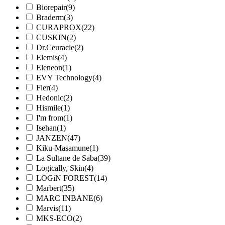
Biorepair
(9)
Braderm
(3)
CURAPROX
(22)
CUSKIN
(2)
Dr.Ceuracle
(2)
Elemis
(4)
Eleneon
(1)
EVY Technology
(4)
Fler
(4)
Hedonic
(2)
Hismile
(1)
I'm from
(1)
Isehan
(1)
JANZEN
(47)
Kiku-Masamune
(1)
La Sultane de Saba
(39)
Logically, Skin
(4)
LOGiN FOREST
(14)
Marbert
(35)
MARC INBANE
(6)
Marvis
(11)
MKS-ECO
(2)