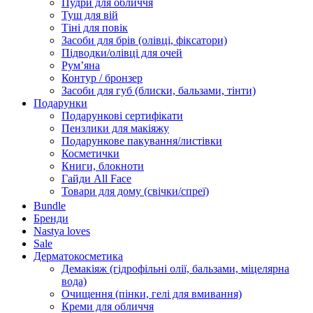
Пудри для обличчя
Туш для вій
Тіні для повік
Засоби для брів (олівці, фіксатори)
Підводки/олівці для очей
Румʼяна
Контур / бронзер
Засоби для губ (блиски, бальзами, тінти)
Подарунки
Подарункові сертифікати
Пензлики для макіяжу
Подарункове пакування/листівки
Косметички
Книги, блокноти
Гайди All Face
Товари для дому (свічки/спреї)
Bundle
Бренди
Nastya loves
Sale
Дерматокосметика
Демакіяж (гідрофільні олії, бальзами, міцелярна
вода)
Очищення (пінки, гелі для вмивання)
Креми для обличчя