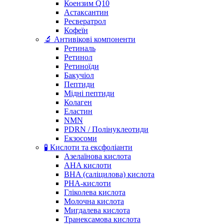
Коензим Q10
Астаксантин
Ресвератрол
Кофеїн
🔬 Антивікові компоненти
Ретиналь
Ретинол
Ретиноїди
Бакучіол
Пептиди
Мідні пептиди
Колаген
Еластин
NMN
PDRN / Полінуклеотиди
Екзосоми
🧪 Кислоти та ексфоліанти
Азелаїнова кислота
AHA кислоти
BHA (саліцилова) кислота
PHA-кислоти
Гліколева кислота
Молочна кислота
Мигдалева кислота
Транексамова кислота