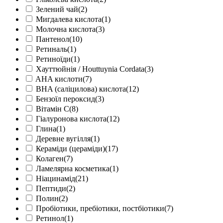
Зелений чай
(2)
Мигдалева кислота
(1)
Молочна кислота
(3)
Пантенол
(10)
Ретиналь
(1)
Ретиноїди
(1)
Хауттюйнія / Houttuynia Cordata
(3)
AHA кислоти
(7)
BHA (саліцилова) кислота
(12)
Бензоїл пероксид
(3)
Вітамін С
(8)
Гіалуронова кислота
(12)
Глина
(1)
Деревне вугілля
(1)
Кераміди (цераміди)
(17)
Колаген
(7)
Ламелярна косметика
(1)
Ніацинамід
(21)
Пептиди
(2)
Полин
(2)
Пробіотики, пребіотики, постбіотики
(7)
Ретинол
(1)