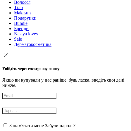
Волосся
Тіло
Make-up
Подарунки
Bundle
Бренди
Nastya loves
Sale
Дерматокосметика
Увійдіть через електронну пошту
Якщо ви купували у нас раніше, будь ласка, введіть свої дані
нижче.
Запам'ятати мене
Забули пароль?