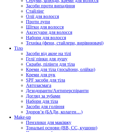
Серуми, флюїди, креми для волосся
Засоби проти випадіння
Стайлінг
Олії для волосся
Проти лупи
Щітки для волосся
Аксесуари для волосся
Набори для волосся
Техніка (фени, стайлери, вирівнювачі)
Тіло
Засоби від акне на тілі
Гелі/ пінки для душу
Скраби, пілінги для тіла
Креми для тіла (лосьйони, олійки)
Креми для рук
SPF засоби для тіла
Автозасмага
Дезодоранти/Антиперспіранти
Догляд за зубами
Набори для тіла
Засоби для гоління
Здоровʼя (БАДи, колаген…)
Make-up
Пензлики для макіяжу
Тональні основи (BB, CC, кушони)