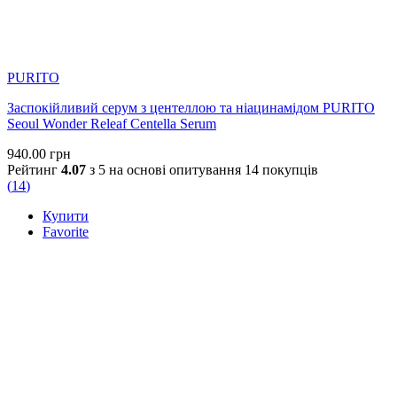
PURITO
Заспокійливий серум з центеллою та ніацинамідом PURITO
Seoul Wonder Releaf Centella Serum
940.00
грн
Рейтинг
4.07
з 5 на основі опитування
14
покупців
(
14
)
Купити
Favorite