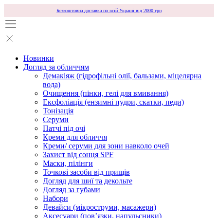
Безкоштовна доставка по всій Україні від 2000 грн
Новинки
Догляд за обличчям
Демакіяж (гідрофільні олії, бальзами, міцелярна
вода)
Очищення (пінки, гелі для вмивання)
Ексфоліація (ензимні пудри, скатки, педи)
Тонізація
Серуми
Патчі під очі
Креми для обличчя
Креми/ серуми для зони навколо очей
Захист від сонця SPF
Маски, пілінги
Точкові засоби від прищів
Догляд для шиї та декольте
Догляд за губами
Набори
Девайси (мікроструми, масажери)
Аксесуари (повʼязки, напульсники)