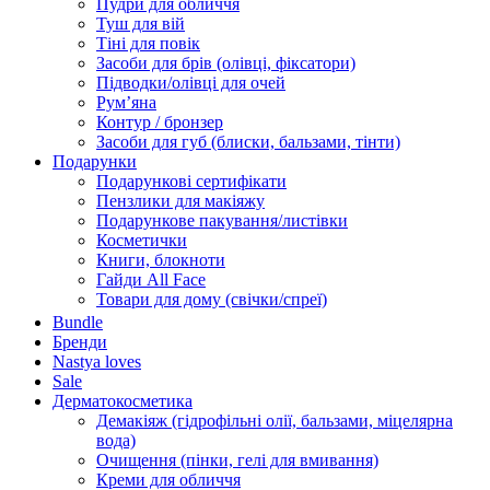
Пудри для обличчя
Туш для вій
Тіні для повік
Засоби для брів (олівці, фіксатори)
Підводки/олівці для очей
Румʼяна
Контур / бронзер
Засоби для губ (блиски, бальзами, тінти)
Подарунки
Подарункові сертифікати
Пензлики для макіяжу
Подарункове пакування/листівки
Косметички
Книги, блокноти
Гайди All Face
Товари для дому (свічки/спреї)
Bundle
Бренди
Nastya loves
Sale
Дерматокосметика
Демакіяж (гідрофільні олії, бальзами, міцелярна
вода)
Очищення (пінки, гелі для вмивання)
Креми для обличчя