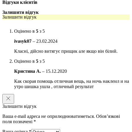
забруднень, а також інших хвороботворних мікроорганізмів.
Відгуки клієнтів
Спосіб застосування
: Приклеїти патч на проблемну ділянку шкіри,
Залишити відгук
коли патч стане повністю білим, видалити його.
Залишити відгук
Кількість: 18 шт.
Оцінено в
5
з 5
ivasyk07
–
23.02.2024
Класні, дійсно витягує прищик але якщо він білий.
Оцінено в
5
з 5
Кристина А.
–
15.12.2020
Как скорая помощь отличная вещь, на ночь наклеил и на
утро шишка ушла , отличный результат
Залишити відгук
Ваша e-mail адреса не оприлюднюватиметься.
Обов’язкові
поля позначені
*
Ваша оцінка
*