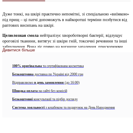
Дуже тонкі, на шкірі практично непомітні, зі спеціальною «виїмкою»
під прищ – ці патчі допоможуть в найкоротші терміни позбутися від
раптових висипань на шкірі.
Целюлозная смола
нейтралізує хвороботворні бактерії, відлущує
ороговілі тканини, витягує зі шкіри гній, токсичні речовини та інші
забруднення. Вона діє прямо на вогнище запалення, прискорюючи
Дивитися більше
його хід і підсушуючи шкіру.
Рідкий парафін
заспокоює шкіру, прискорює загоєння ушкоджень,
100% оригінальна
та сертифікована косметика
пригнічує патогенну мікрофлору, знімає запалення, стимулює обмінні
процеси і створює захист від несприятливих зовнішніх чинників.
Безкоштовна
доставка по Україні від 2000 грн
Відправляємо
в день замовлення
(до 16:00)
Патчі виконані з гидроколоїдного матеріалу, який
витягує з ранки
гній і перетворює його в гель, попереджаючи повторне забивання
Швидка оплата
на сайті без комісій
ранки
. Маленькі чарівні кружечки мають антимікробну і
Безкоштовні
консультації та підбір догляду
протизапальну, а також зволожуючий і заспокійливий ефект,
зменшують свербіж і почервоніння.
Система лояльності
з кешбеком та подарунок на День Народження
Вчасно наклеєний
патч допоможе не тільки уникнути розростання
прища до неймовірних розмірів, а й прискорити його загоєння
.
Крім того, патчі служать надійним захистом від попадання в ранки