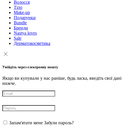
Волосся
Тіло
Make-up
Подарунки
Bundle
Бренди
Nastya loves
Sale
Дерматокосметика
Увійдіть через електронну пошту
Якщо ви купували у нас раніше, будь ласка, введіть свої дані
нижче.
Запам'ятати мене
Забули пароль?