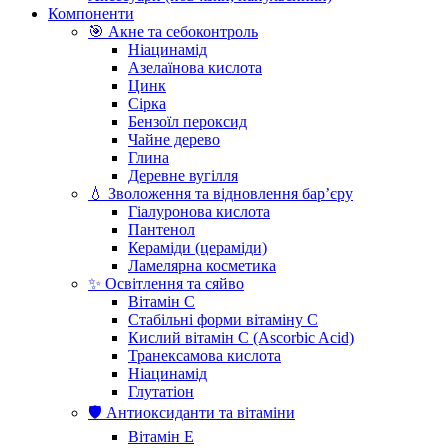
Компоненти
🎯 Акне та себоконтроль
Ніацинамід
Азелаїнова кислота
Цинк
Сірка
Бензоїл пероксид
Чайне дерево
Глина
Деревне вугілля
💧 Зволоження та відновлення бар’єру
Гіалуронова кислота
Пантенол
Кераміди (цераміди)
Ламелярна косметика
✨ Освітлення та сяйво
Вітамін С
Стабільні форми вітаміну С
Кислий вітамін С (Ascorbic Acid)
Транексамова кислота
Ніацинамід
Глутатіон
🛡️ Антиоксиданти та вітаміни
Вітамін Е