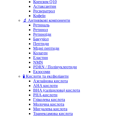
Коензим Q10
Астаксантин
Ресвератрол
Кофеїн
🔬 Антивікові компоненти
Ретиналь
Ретинол
Ретиноїди
Бакучіол
Пептиди
Мідні пептиди
Колаген
Еластин
NMN
PDRN / Полінуклеотиди
Екзосоми
🧪 Кислоти та ексфоліанти
Азелаїнова кислота
AHA кислоти
BHA (саліцилова) кислота
PHA-кислоти
Гліколева кислота
Молочна кислота
Мигдалева кислота
Транексамова кислота