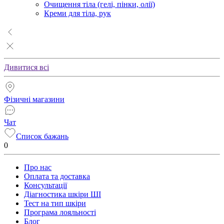
Очищення тіла (гелі, пінки, олії)
Креми для тіла, рук
Дивитися всі
Фізичні магазини
Чат
Список бажань
0
Про нас
Оплата та доставка
Консультації
Діагностика шкіри ШІ
Тест на тип шкіри
Програма лояльності
Блог