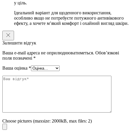
колір шкіри, надає їй здорове сяйво і пружність.
у ціль.
Екстракт водорості хлорели
живить і зміцнює шкіру,
Ідеальний варіант для щоденного використання,
усуває темні кола під очима, вирівнює тон обличчя. Має
особливо якщо не потребуєте потужного антивікового
антиоксидантну дію, запускає відновлювальні процеси в
ефекту, а хочете м’який комфорт і охайний вигляд шкіри.
клітинах епідермісу.
Підходить для всіх типів шкіри.
Залишити відгук
Спосіб застосування
: використовувати після етапів очищення і
Ваша e-mail адреса не оприлюднюватиметься.
Обов’язкові
тонізації. Нанесіть невелику кількість крему на кінчики пальців, м’яко
поля позначені
*
розподіліть по шкірі навколо очей. Дочекайтеся поглинання.
Ваша оцінка
*
Об”єм
: 20 мл
Choose pictures (maxsize: 2000kB, max files: 2)