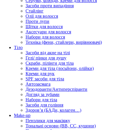
Серуми, флюїди, креми для волосся
Засоби проти випадіння
Стайлінг
Олії для волосся
Проти лупи
Щітки для волосся
Аксесуари для волосся
Набори для волосся
Техніка (фени, стайлери, вирівнювачі)
Тіло
Засоби від акне на тілі
Гелі/ пінки для душу
Скраби, пілінги для тіла
Креми для тіла (лосьйони, олійки)
Креми для рук
SPF засоби для тіла
Автозасмага
Дезодоранти/Антиперспіранти
Догляд за зубами
Набори для тіла
Засоби для гоління
Здоровʼя (БАДи, колаген…)
Make-up
Пензлики для макіяжу
Тональні основи (BB, CC, кушони)