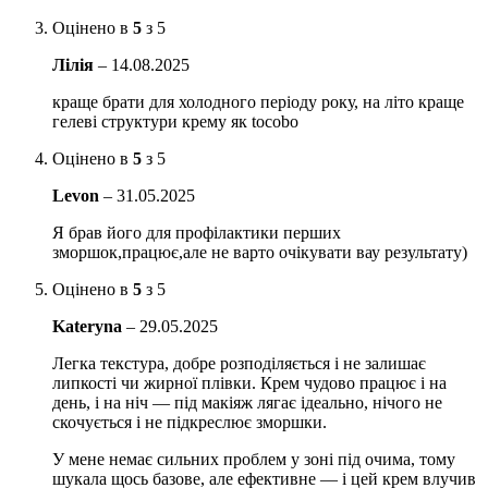
Зменшує трансепідермальних втрату вологи і захисний
Оцінено в
5
з 5
бар’єр шкіри.
Лілія
–
14.08.2025
Сквалан
заспокоює пошкоджену і роздратовану шкіру,
виявляє антиоксидантні властивості, зволожує і захищає
краще брати для холодного періоду року, на літо краще
шкіру від негативного впливу навколишнього середовища.
гелеві структури крему як tocobo
Гіалуронова кислота
проникає в глибокі шари епідермісу,
Оцінено в
5
з 5
активно зволожує клітини, сприяє утриманню вологи в
Levon
–
31.05.2025
шкірі. Утворює захисний шар, який не дає волозі
випаруватися.
Я брав його для профілактики перших
зморшок,працює,але не варто очікувати вау результату)
Аденозин
активно впливає на виробництво колагену,
стимулює виробництво еластину в клітинах епідермісу,
Оцінено в
5
з 5
знижує кількість зморшок, що з’являються з віком, зменшує
їх глибину.
Kateryna
–
29.05.2025
Токоферол
зменшує глибину зморшок, стимулює синтез
Легка текстура, добре розподіляється і не залишає
колагену, запобігає старечу пігментацію, уповільнює прояв
липкості чи жирної плівки. Крем чудово працює і на
вікової в’ялості шкіри. Зволожуючий. Токоферол сприяє
день, і на ніч — під макіяж лягає ідеально, нічого не
утриманню вологи в шкірі, надає гладкість, тонізує.
скочується і не підкреслює зморшки.
Комплекс пептидів
нормалізує вироблення колагену і
У мене немає сильних проблем у зоні під очима, тому
еластину, розгладжує шкіру, вирівнює рельєф. Покращує
шукала щось базове, але ефективне — і цей крем влучив