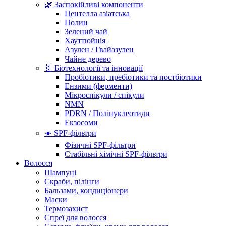
🌿 Заспокійливі компоненти
Центелла азіатська
Полин
Зелений чай
Хауттюйнія
Азулен / Гвайазулен
Чайне дерево
🧬 Біотехнології та інновації
Пробіотики, пребіотики та постбіотики
Ензими (ферменти)
Мікроспікули / спікули
NMN
PDRN / Полінуклеотиди
Екзосоми
☀️ SPF-фільтри
Фізичні SPF-фільтри
Стабільні хімічні SPF-фільтри
Волосся
Шампуні
Скраби, пілінги
Бальзами, кондиціонери
Маски
Термозахист
Спреї для волосся