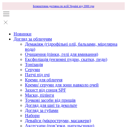
Безкоштовна доставка по всій Україні від 2000 грн
Новинки
Догляд за обличчям
Демакіяж (гідрофільні олії, бальзами, міцелярна
вода)
Очищення (пінки, гелі для вмивання)
Ексфоліація (ензимні пудри, скатки, педи)
Тонізація
Серуми
Патчі під очі
Креми для обличчя
Креми/ серуми для зони навколо очей
Захист від сонця SPF
Маски, пілінги
Точкові засоби від прищів
Догляд для шиї та декольте
Догляд за губами
Набори
Девайси (мікроструми, масажери)
Аксесуари (повʼязки, напульсники)