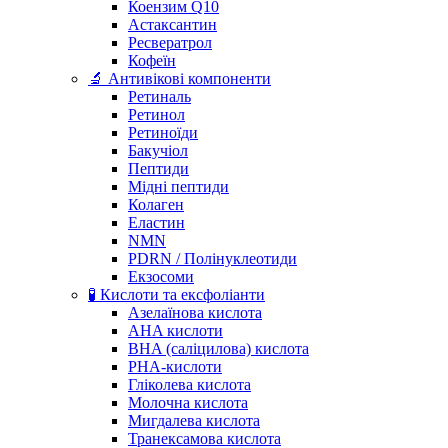
Коензим Q10
Астаксантин
Ресвератрол
Кофеїн
🔬 Антивікові компоненти
Ретиналь
Ретинол
Ретиноїди
Бакучіол
Пептиди
Мідні пептиди
Колаген
Еластин
NMN
PDRN / Полінуклеотиди
Екзосоми
🧪 Кислоти та ексфоліанти
Азелаїнова кислота
AHA кислоти
BHA (саліцилова) кислота
PHA-кислоти
Гліколева кислота
Молочна кислота
Мигдалева кислота
Транексамова кислота