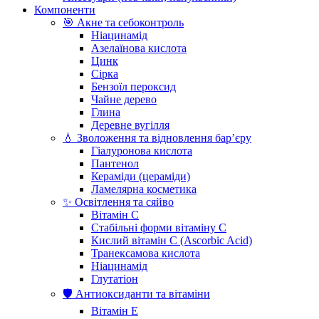
Компоненти
🎯 Акне та себоконтроль
Ніацинамід
Азелаїнова кислота
Цинк
Сірка
Бензоїл пероксид
Чайне дерево
Глина
Деревне вугілля
💧 Зволоження та відновлення бар’єру
Гіалуронова кислота
Пантенол
Кераміди (цераміди)
Ламелярна косметика
✨ Освітлення та сяйво
Вітамін С
Стабільні форми вітаміну С
Кислий вітамін С (Ascorbic Acid)
Транексамова кислота
Ніацинамід
Глутатіон
🛡️ Антиоксиданти та вітаміни
Вітамін Е