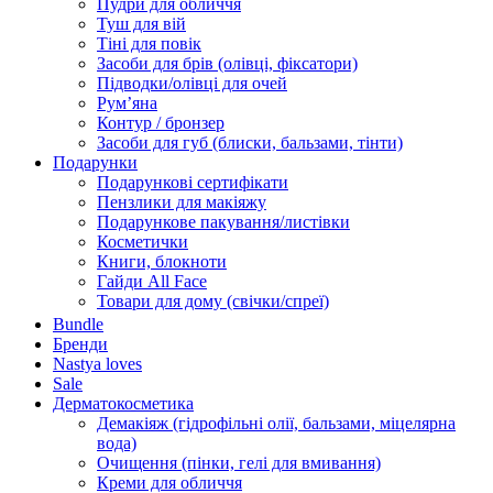
Пудри для обличчя
Туш для вій
Тіні для повік
Засоби для брів (олівці, фіксатори)
Підводки/олівці для очей
Румʼяна
Контур / бронзер
Засоби для губ (блиски, бальзами, тінти)
Подарунки
Подарункові сертифікати
Пензлики для макіяжу
Подарункове пакування/листівки
Косметички
Книги, блокноти
Гайди All Face
Товари для дому (свічки/спреї)
Bundle
Бренди
Nastya loves
Sale
Дерматокосметика
Демакіяж (гідрофільні олії, бальзами, міцелярна
вода)
Очищення (пінки, гелі для вмивання)
Креми для обличчя