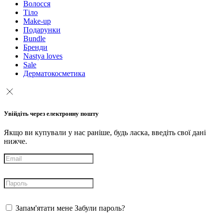
Волосся
Тіло
Make-up
Подарунки
Bundle
Бренди
Nastya loves
Sale
Дерматокосметика
Увійдіть через електронну пошту
Якщо ви купували у нас раніше, будь ласка, введіть свої дані
нижче.
Запам'ятати мене
Забули пароль?