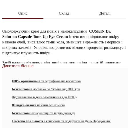
Опис
Склад
Деталі
Омолоджуючий крем для повік з нанокапсулами
CUSKIN Dr.
Solution Capsule Tone-Up Eye Cream
інтенсивно відновлює шкіру
навколо очей, висвітлює темні кола, зменшує вираженість зморшок і
шкірних заломів. Уповільнює розвиток вікових процесів, розгладжує і
підтримує пружність шкіри.
Засіб надає освітлюючу дію, вирівнює тон шкіри, надає їй природне
Дивитися більше
м’яке сяйво. Активно розгладжує, знижує глибину глибоких вікових і
мімічних зморшок, скорочує їх кількість і перешкоджає утворенню
нових.
100% оригінальна
та сертифікована косметика
Продукти CU Skin призначені для догляду за чутливою шкірою і
Безкоштовна
доставка по Україні від 2000 грн
засновані на особливих формулах, розроблених у власних
Відправляємо
в день замовлення
(до 16:00)
лабораторіях бренду. Засоби активно працюють на відновлення шкіри,
повернення їй природного здорового стану. У самій назві ховаються
Швидка оплата
на сайті без комісій
два основних інгредієнта коштів – вітаміни С і U.
Безкоштовні
консультації та підбір догляду
Головним діючим компонентом крему є рожеві нанокапсули
Система лояльності
з кешбеком та подарунок на День Народження
каламину, які надають концентрований anti-age вплив. Каламін