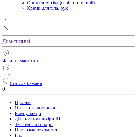
Очищення тіла (гелі, пінки, олії)
Креми для тіла, рук
Дивитися всі
Фізичні магазини
Чат
Список бажань
0
Про нас
Оплата та доставка
Консультації
Діагностика шкіри ШІ
Тест на тип шкіри
Програма лояльності
Блог