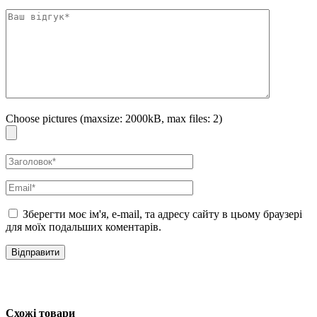
або швидкий спосіб додати шкірі рівномірного теплого відтінку з
доглядовим ефектом.
Особливості:
забезпечує рівномірний природний бронзовий відтінок без
сонця
дає швидкий візуальний ефект і поступове проявлення тону
Choose pictures (maxsize: 2000kB, max files: 2)
допомагає зберегти зволоженість і комфорт шкіри
швидко висихає та не залишає липкості, плям і розводів
виглядає природно без оранжевого підтону та різкого запаху
автозасмаги
Зберегти моє ім'я, e-mail, та адресу сайту в цьому браузері
підходить для всіх типів і відтінків шкіри
для моїх подальших коментарів.
зручний для обличчя та тіла, підходить для домашнього
використання
не містить газів-пропелентів
Активні компоненти:
Схожі товари