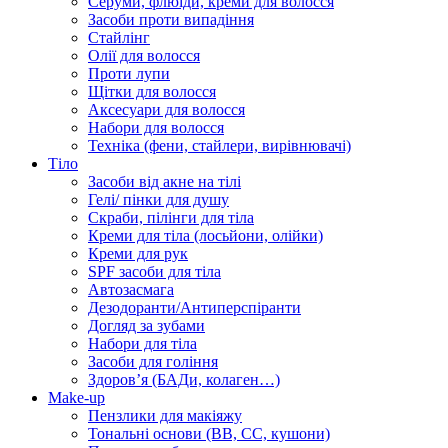
Серуми, флюїди, креми для волосся
Засоби проти випадіння
Стайлінг
Олії для волосся
Проти лупи
Щітки для волосся
Аксесуари для волосся
Набори для волосся
Техніка (фени, стайлери, вирівнювачі)
Тіло
Засоби від акне на тілі
Гелі/ пінки для душу
Скраби, пілінги для тіла
Креми для тіла (лосьйони, олійки)
Креми для рук
SPF засоби для тіла
Автозасмага
Дезодоранти/Антиперспіранти
Догляд за зубами
Набори для тіла
Засоби для гоління
Здоровʼя (БАДи, колаген…)
Make-up
Пензлики для макіяжу
Тональні основи (BB, CC, кушони)