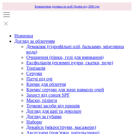
Безкоштовна доставка по всій Україні від 2000 грн
Новинки
Догляд за обличчям
Демакіяж (гідрофільні олії, бальзами, міцелярна
вода)
Очищення (пінки, гелі для вмивання)
Ексфоліація (ензимні пудри, скатки, педи)
Тонізація
Серуми
Патчі під очі
Креми для обличчя
Креми/ серуми для зони навколо очей
Захист від сонця SPF
Маски, пілінги
Точкові засоби від прищів
Догляд для шиї та декольте
Догляд за губами
Набори
Девайси (мікроструми, масажери)
Аксесуари (повʼязки, напульсники)