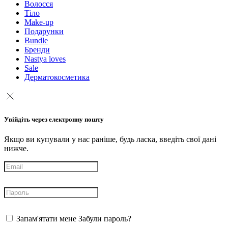
Волосся
Тіло
Make-up
Подарунки
Bundle
Бренди
Nastya loves
Sale
Дерматокосметика
Увійдіть через електронну пошту
Якщо ви купували у нас раніше, будь ласка, введіть свої дані
нижче.
Запам'ятати мене
Забули пароль?