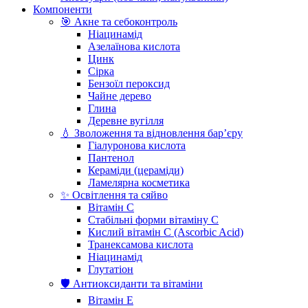
Компоненти
🎯 Акне та себоконтроль
Ніацинамід
Азелаїнова кислота
Цинк
Сірка
Бензоїл пероксид
Чайне дерево
Глина
Деревне вугілля
💧 Зволоження та відновлення бар’єру
Гіалуронова кислота
Пантенол
Кераміди (цераміди)
Ламелярна косметика
✨ Освітлення та сяйво
Вітамін С
Стабільні форми вітаміну С
Кислий вітамін С (Ascorbic Acid)
Транексамова кислота
Ніацинамід
Глутатіон
🛡️ Антиоксиданти та вітаміни
Вітамін Е