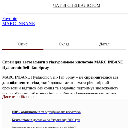
ЧАТ ЗІ СПЕЦІАЛІСТОМ
Favorite
MARC INBANE
Опис
Склад
Деталі
Спрей для автозасмаги з гіалуроновою кислотою MARC INBANE
Hyaluronic Self-Tan Spray
MARC INBANE Hyaluronic Self-Tan Spray – це
спрей-автозасмага
для обличчя та тіла
, який допомагає отримати рівномірний
бронзовий відтінок без сонця та водночас підтримує зволоженість
шкіри. Формула збагачена інноваційною гіалуроновою кислотою
Дивитися більше
третього покоління SLMW та поєднує догляд із красивим візуальним
результатом: тон виглядає природно, без небажаного оранжевого
підтону, а засіб швидко висихає та не створює липкості. Спрей
100% оригінальна
та сертифікована косметика
підходить для всіх типів і відтінків шкіри, зручний для щоденних
Безкоштовна
доставка по Україні від 2000 грн
touch-up або повноцінного нанесення на все тіло, а рівномірний
розпил допомагає уникати розводів.