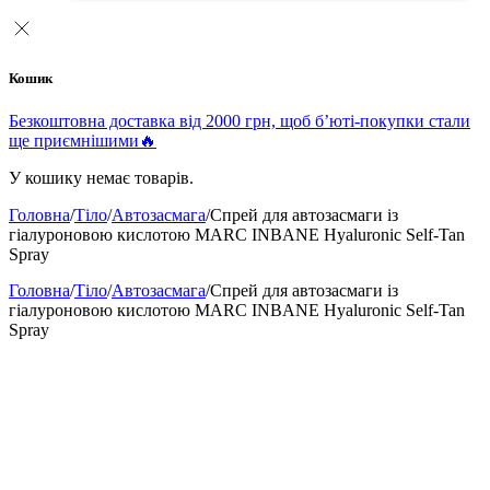
Кошик
Безкоштовна доставка від 2000 грн, щоб б’юті-покупки стали
ще приємнішими🔥
У кошику немає товарів.
Головна
/
Тіло
/
Автозасмага
/
Спрей для автозасмаги із
гіалуроновою кислотою MARC INBANE Hyaluronic Self-Tan
Spray
Головна
/
Тіло
/
Автозасмага
/
Спрей для автозасмаги із
гіалуроновою кислотою MARC INBANE Hyaluronic Self-Tan
Spray