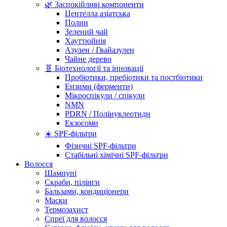
🌿 Заспокійливі компоненти
Центелла азіатська
Полин
Зелений чай
Хауттюйнія
Азулен / Гвайазулен
Чайне дерево
🧬 Біотехнології та інновації
Пробіотики, пребіотики та постбіотики
Ензими (ферменти)
Мікроспікули / спікули
NMN
PDRN / Полінуклеотиди
Екзосоми
☀️ SPF-фільтри
Фізичні SPF-фільтри
Стабільні хімічні SPF-фільтри
Волосся
Шампуні
Скраби, пілінги
Бальзами, кондиціонери
Маски
Термозахист
Спреї для волосся