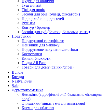
Пудри для обличчя
Туш для вій
Тіні для повік
Засоби для брів (олівці, фіксатори)
Підводки/олівці для очей
Румʼяна
Контур / бронзер
Засоби для губ (блиски, бальзами, тінти)
Подарунки
Подарункові сертифікати
Пензлики для макіяжу
Подарункове пакування/листівки
Косметички
Книги, блокноти
Гайди All Face
Товари для дому (свічки/спреї)
Bundle
Бренди
Nastya loves
Sale
Дерматокосметика
Демакіяж (гідрофільні олії, бальзами, міцелярна
вода)
Очищення (пінки, гелі для вмивання)
Креми для обличчя