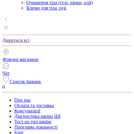
Очищення тіла (гелі, пінки, олії)
Креми для тіла, рук
Дивитися всі
Фізичні магазини
Чат
Список бажань
0
Про нас
Оплата та доставка
Консультації
Діагностика шкіри ШІ
Тест на тип шкіри
Програма лояльності
Блог