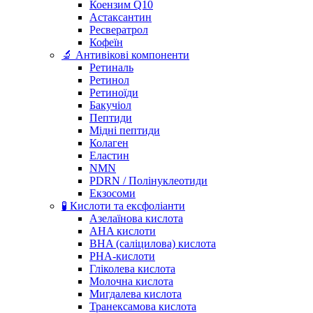
Коензим Q10
Астаксантин
Ресвератрол
Кофеїн
🔬 Антивікові компоненти
Ретиналь
Ретинол
Ретиноїди
Бакучіол
Пептиди
Мідні пептиди
Колаген
Еластин
NMN
PDRN / Полінуклеотиди
Екзосоми
🧪 Кислоти та ексфоліанти
Азелаїнова кислота
AHA кислоти
BHA (саліцилова) кислота
PHA-кислоти
Гліколева кислота
Молочна кислота
Мигдалева кислота
Транексамова кислота