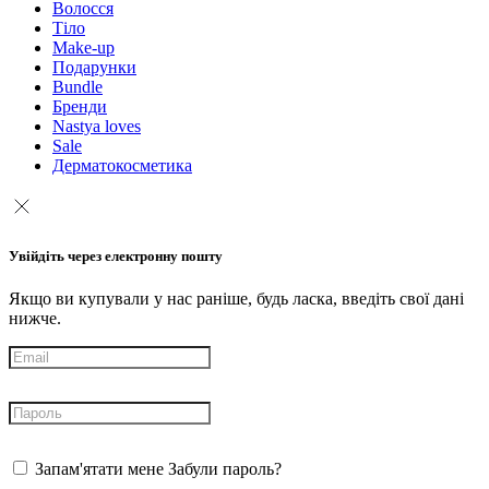
Волосся
Тіло
Make-up
Подарунки
Bundle
Бренди
Nastya loves
Sale
Дерматокосметика
Увійдіть через електронну пошту
Якщо ви купували у нас раніше, будь ласка, введіть свої дані
нижче.
Запам'ятати мене
Забули пароль?