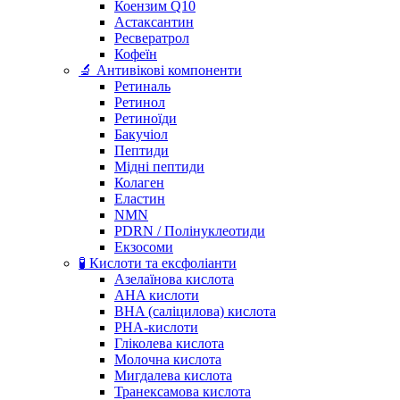
Коензим Q10
Астаксантин
Ресвератрол
Кофеїн
🔬 Антивікові компоненти
Ретиналь
Ретинол
Ретиноїди
Бакучіол
Пептиди
Мідні пептиди
Колаген
Еластин
NMN
PDRN / Полінуклеотиди
Екзосоми
🧪 Кислоти та ексфоліанти
Азелаїнова кислота
AHA кислоти
BHA (саліцилова) кислота
PHA-кислоти
Гліколева кислота
Молочна кислота
Мигдалева кислота
Транексамова кислота