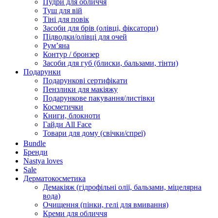
Пудри для обличчя
Туш для вій
Тіні для повік
Засоби для брів (олівці, фіксатори)
Підводки/олівці для очей
Румʼяна
Контур / бронзер
Засоби для губ (блиски, бальзами, тінти)
Подарунки
Подарункові сертифікати
Пензлики для макіяжу
Подарункове пакування/листівки
Косметички
Книги, блокноти
Гайди All Face
Товари для дому (свічки/спреї)
Bundle
Бренди
Nastya loves
Sale
Дерматокосметика
Демакіяж (гідрофільні олії, бальзами, міцелярна
вода)
Очищення (пінки, гелі для вмивання)
Креми для обличчя