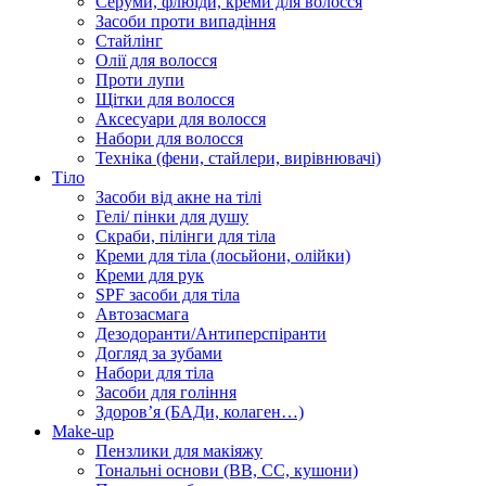
Серуми, флюїди, креми для волосся
Засоби проти випадіння
Стайлінг
Олії для волосся
Проти лупи
Щітки для волосся
Аксесуари для волосся
Набори для волосся
Техніка (фени, стайлери, вирівнювачі)
Тіло
Засоби від акне на тілі
Гелі/ пінки для душу
Скраби, пілінги для тіла
Креми для тіла (лосьйони, олійки)
Креми для рук
SPF засоби для тіла
Автозасмага
Дезодоранти/Антиперспіранти
Догляд за зубами
Набори для тіла
Засоби для гоління
Здоровʼя (БАДи, колаген…)
Make-up
Пензлики для макіяжу
Тональні основи (BB, CC, кушони)