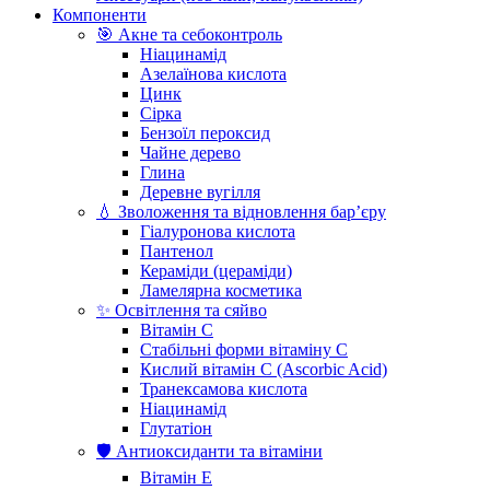
Компоненти
🎯 Акне та себоконтроль
Ніацинамід
Азелаїнова кислота
Цинк
Сірка
Бензоїл пероксид
Чайне дерево
Глина
Деревне вугілля
💧 Зволоження та відновлення бар’єру
Гіалуронова кислота
Пантенол
Кераміди (цераміди)
Ламелярна косметика
✨ Освітлення та сяйво
Вітамін С
Стабільні форми вітаміну С
Кислий вітамін С (Ascorbic Acid)
Транексамова кислота
Ніацинамід
Глутатіон
🛡️ Антиоксиданти та вітаміни
Вітамін Е