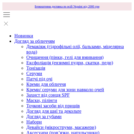
Безкоштовна доставка по всій Україні від 2000 грн
Новинки
Догляд за обличчям
Демакіяж (гідрофільні олії, бальзами, міцелярна
вода)
Очищення (пінки, гелі для вмивання)
Ексфоліація (ензимні пудри, скатки, педи)
Тонізація
Серуми
Патчі під очі
Креми для обличчя
Креми/ серуми для зони навколо очей
Захист від сонця SPF
Маски, пілінги
Точкові засоби від прищів
Догляд для шиї та декольте
Догляд за губами
Набори
Девайси (мікроструми, масажери)
Аксесуари (повʼязки, напульсники)