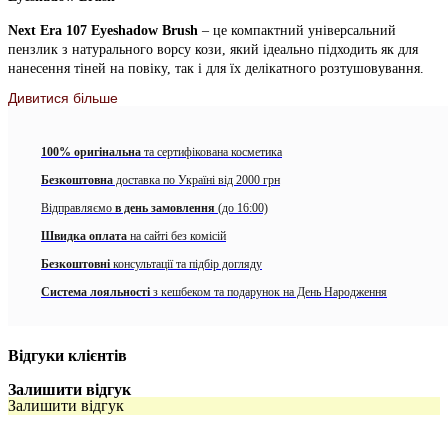
Next Era 107 Eyeshadow Brush
– це компактний універсальний
пензлик з натурального ворсу кози, який ідеально підходить як для
нанесення тіней на повіку, так і для їх делікатного розтушовування.
Дивитися більше
Завдяки щільнішій та більш зібраній формі, ніж у пензлика 106, він
дозволяє точніше наносити колір і краще контролювати інтенсивність
відтінку.
100% оригінальна
та сертифікована косметика
Для чого підходить
Безкоштовна
доставка по Україні від 2000 грн
Відправляємо
нанесення тіней на рухому повіку
в день замовлення
(до 16:00)
Швидка оплата
на сайті без комісій
опрацювання зовнішнього кутика ока
Безкоштовні
консультації та підбір догляду
розтушовування тіней у складці
Система лояльності
з кешбеком та подарунок на День Народження
акцентне затемнення
опрацювання нижньої повіки
Відгуки клієнтів
Чому вам сподобається цей пензлик
Залишити відгук
Залишити відгук
Більш точне нанесення кольору