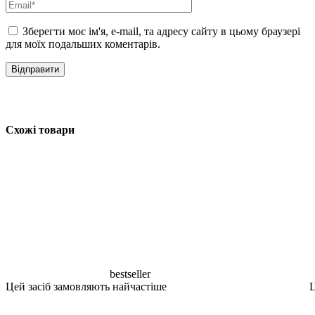
на потрібній зоні. За потреби м’яко розтушуйте межі.
Зберегти моє ім'я, e-mail, та адресу сайту в цьому браузері
Як доглядати
для моїх подальших коментарів.
Мийте пензлик регулярно м’яким очищувальним засобом. Сушіть
горизонтально або ворсом вниз.
Next Era 107 Eyeshadow Brush
– це універсальний пензлик для тих,
хто хоче легко наносити та розтушовувати тіні з максимальним
контролем і комфортом.
Схожі товари
bestseller
Цей засіб замовляють найчастіше
Ц