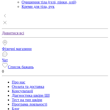
Очищення тіла (гелі, пінки, олії)
Креми для тіла, рук
Дивитися всі
Фізичні магазини
Чат
Список бажань
0
Про нас
Оплата та доставка
Консультації
Діагностика шкіри ШІ
Тест на тип шкіри
Програма лояльності
Блог