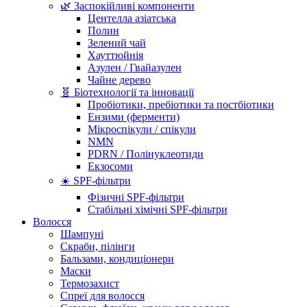
🌿 Заспокійливі компоненти
Центелла азіатська
Полин
Зелений чай
Хауттюйнія
Азулен / Гвайазулен
Чайне дерево
🧬 Біотехнології та інновації
Пробіотики, пребіотики та постбіотики
Ензими (ферменти)
Мікроспікули / спікули
NMN
PDRN / Полінуклеотиди
Екзосоми
☀️ SPF-фільтри
Фізичні SPF-фільтри
Стабільні хімічні SPF-фільтри
Волосся
Шампуні
Скраби, пілінги
Бальзами, кондиціонери
Маски
Термозахист
Спреї для волосся