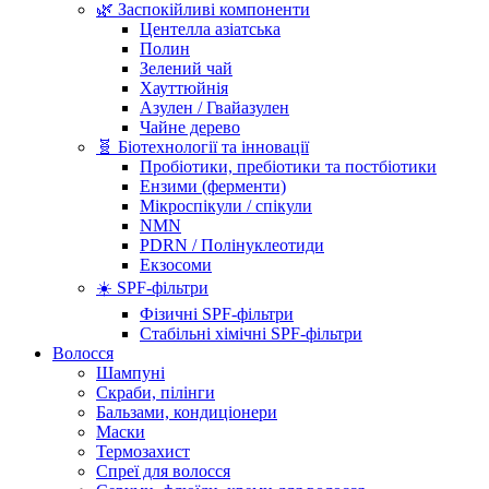
🌿 Заспокійливі компоненти
Центелла азіатська
Полин
Зелений чай
Хауттюйнія
Азулен / Гвайазулен
Чайне дерево
🧬 Біотехнології та інновації
Пробіотики, пребіотики та постбіотики
Ензими (ферменти)
Мікроспікули / спікули
NMN
PDRN / Полінуклеотиди
Екзосоми
☀️ SPF-фільтри
Фізичні SPF-фільтри
Стабільні хімічні SPF-фільтри
Волосся
Шампуні
Скраби, пілінги
Бальзами, кондиціонери
Маски
Термозахист
Спреї для волосся