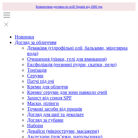
Безкоштовна доставка по всій Україні від 2000 грн
Новинки
Догляд за обличчям
Демакіяж (гідрофільні олії, бальзами, міцелярна
вода)
Очищення (пінки, гелі для вмивання)
Ексфоліація (ензимні пудри, скатки, педи)
Тонізація
Серуми
Патчі під очі
Креми для обличчя
Креми/ серуми для зони навколо очей
Захист від сонця SPF
Маски, пілінги
Точкові засоби від прищів
Догляд для шиї та декольте
Догляд за губами
Набори
Девайси (мікроструми, масажери)
Аксесуари (повʼязки, напульсники)