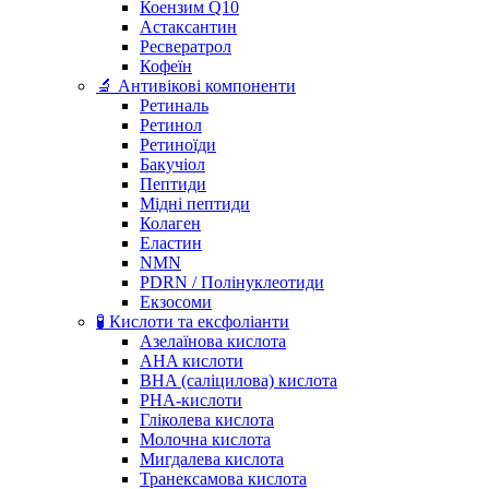
Коензим Q10
Астаксантин
Ресвератрол
Кофеїн
🔬 Антивікові компоненти
Ретиналь
Ретинол
Ретиноїди
Бакучіол
Пептиди
Мідні пептиди
Колаген
Еластин
NMN
PDRN / Полінуклеотиди
Екзосоми
🧪 Кислоти та ексфоліанти
Азелаїнова кислота
AHA кислоти
BHA (саліцилова) кислота
PHA-кислоти
Гліколева кислота
Молочна кислота
Мигдалева кислота
Транексамова кислота