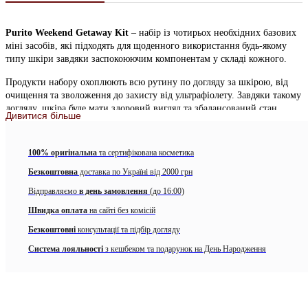
Purito Weekend Getaway Kit
– набір із чотирьох необхідних базових
міні засобів, які підходять для щоденного використання будь-якому
типу шкіри завдяки заспокоюючим компонентам у складі кожного.
Продукти набору охоплюють всю рутину по догляду за шкірою, від
очищення та зволоження до захисту від ультрафіолету. Завдяки такому
догляду, шкіра буде мати здоровий вигляд та збалансований стан.
Дивитися більше
До набору входять: очищуючий гель, тонер, крем, сонцезахисний
крем.
100% оригінальна
та сертифікована косметика
Набір підійде на подарунок, у подорожі або ж для знайомства та
Безкоштовна
доставка по Україні від 2000 грн
тестування засобів продукції Purito.
Відправляємо
в день замовлення
(до 16:00)
До набору входять:
Швидка оплата
на сайті без комісій
Балансуючий очищуючий гель
PURITO Defence Barrier Ph
Безкоштовні
консультації та підбір догляду
Cleanser
(30 мл)
відмінно справляється з усіма видами
Система лояльності
з кешбеком та подарунок на День Народження
забруднень, не викликає роздратування і сухості.
Засіб ефективно очищує густою пінкою, а завдяки низькому рівню pH
5.5 захищає від руйнування ліпідного бар’єру.