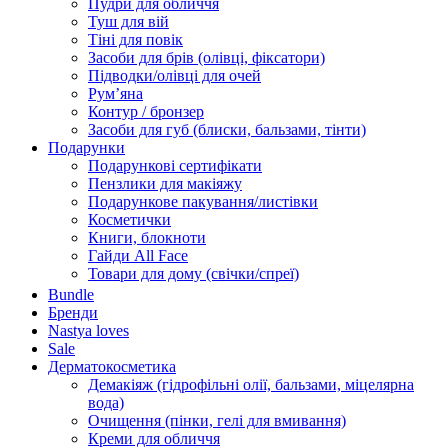
Пудри для обличчя
Туш для вій
Тіні для повік
Засоби для брів (олівці, фіксатори)
Підводки/олівці для очей
Румʼяна
Контур / бронзер
Засоби для губ (блиски, бальзами, тінти)
Подарунки
Подарункові сертифікати
Пензлики для макіяжу
Подарункове пакування/листівки
Косметички
Книги, блокноти
Гайди All Face
Товари для дому (свічки/спреї)
Bundle
Бренди
Nastya loves
Sale
Дерматокосметика
Демакіяж (гідрофільні олії, бальзами, міцелярна
вода)
Очищення (пінки, гелі для вмивання)
Креми для обличчя