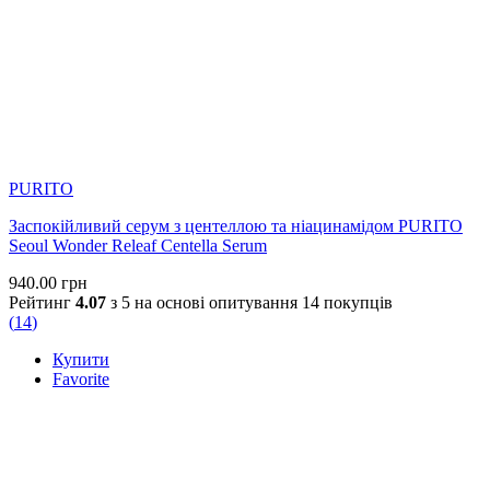
PURITO
Заспокійливий серум з центеллою та ніацинамідом PURITO
Seoul Wonder Releaf Centella Serum
940.00
грн
Рейтинг
4.07
з 5 на основі опитування
14
покупців
(
14
)
Купити
Favorite