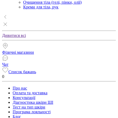
Очищення тіла (гелі, пінки, олії)
Креми для тіла, рук
Дивитися всі
Фізичні магазини
Чат
Список бажань
0
Про нас
Оплата та доставка
Консультації
Діагностика шкіри ШІ
Тест на тип шкіри
Програма лояльності
Блог