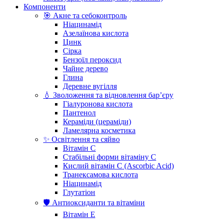
Компоненти
🎯 Акне та себоконтроль
Ніацинамід
Азелаїнова кислота
Цинк
Сірка
Бензоїл пероксид
Чайне дерево
Глина
Деревне вугілля
💧 Зволоження та відновлення бар’єру
Гіалуронова кислота
Пантенол
Кераміди (цераміди)
Ламелярна косметика
✨ Освітлення та сяйво
Вітамін С
Стабільні форми вітаміну С
Кислий вітамін С (Ascorbic Acid)
Транексамова кислота
Ніацинамід
Глутатіон
🛡️ Антиоксиданти та вітаміни
Вітамін Е