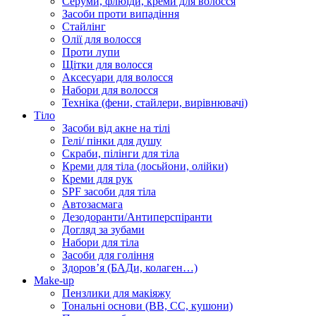
Серуми, флюїди, креми для волосся
Засоби проти випадіння
Стайлінг
Олії для волосся
Проти лупи
Щітки для волосся
Аксесуари для волосся
Набори для волосся
Техніка (фени, стайлери, вирівнювачі)
Тіло
Засоби від акне на тілі
Гелі/ пінки для душу
Скраби, пілінги для тіла
Креми для тіла (лосьйони, олійки)
Креми для рук
SPF засоби для тіла
Автозасмага
Дезодоранти/Антиперспіранти
Догляд за зубами
Набори для тіла
Засоби для гоління
Здоровʼя (БАДи, колаген…)
Make-up
Пензлики для макіяжу
Тональні основи (BB, CC, кушони)