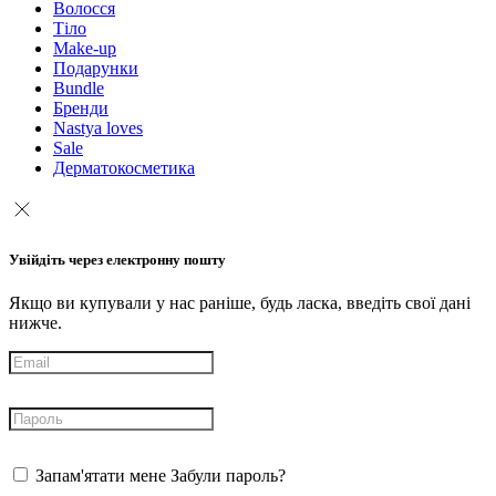
Волосся
Тіло
Make-up
Подарунки
Bundle
Бренди
Nastya loves
Sale
Дерматокосметика
Увійдіть через електронну пошту
Якщо ви купували у нас раніше, будь ласка, введіть свої дані
нижче.
Запам'ятати мене
Забули пароль?