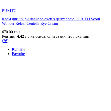
PURITO
Крем для шкіри навколо очей з центеллою PURITO Seoul
Wonder Releaf Centella Eye Cream
670.00
грн
Рейтинг
4.42
з 5 на основі опитування
26
покупців
(
26
)
Купити
Favorite