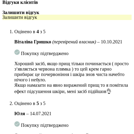
Відгуки клієнтів
Об’єм: 15 мл.
Залишити відгук
Застосування
: після вмивання і тонізації шкіри, нанесіть точково на
Залишити відгук
проблемні ділянки крем, дочекайтеся його повного поглинання , після
використовуйте зволожуючі засоби.
Оцінено в
4
з 5
Віталіна Гришко
(перевірений власник)
–
10.10.2021
Покупку підтверджено
Хороший засіб, якщо прищ тільки починається ( просто
з‘являється червона плямка ) то цей крем гарно
прибирає це почервоніння і шкіра знов чиста начебто
нічого і небуло.
Якщо намазати на явно виражений прищ то я помітила
ефект підсушення шкіри, мені засіб підійшов👌
Оцінено в
5
з 5
Юля
–
14.07.2021
Покупку підтверджено