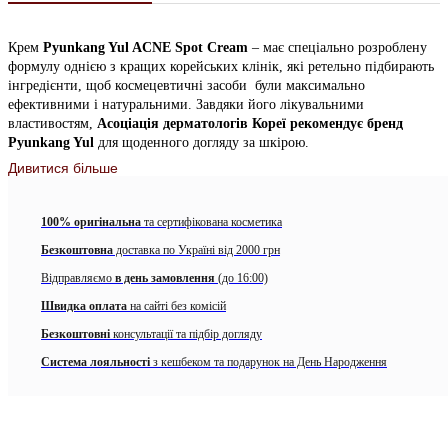
Крем
Pyunkang Yul ACNE Spot Cream
– має спеціально розроблену
формулу однією з кращих корейських клінік, які ретельно підбирають
інгредієнти, щоб космецевтичні засоби були максимально
ефективними і натуральними. Завдяки його лікувальними
властивостям,
Асоціація дерматологів Кореї рекомендує бренд
Pyunkang Yul
для щоденного догляду за шкірою.
Дивитися більше
В основі крему
бегеніловий спирт
– він знезаражує епідерміс, вбиває
шкідливі мікроби і бактерії, зупиняє гнійні процеси, знімає
подразнення, запалення і почервоніння.
Цетеариловий спирт
–
100% оригінальна
та сертифікована косметика
регулює роботу сальних залоз перешкоджає виникненню різних
Безкоштовна
доставка по Україні від 2000 грн
запальних процесів в порах.
Пантенол
– загоює пошкоджені ділянки
шкірного покриву, знімає втому і набряклість, прискорює обмінні
Відправляємо
в день замовлення
(до 16:00)
процеси в клітинах, глибоко зволожує всі шари шкіри.
Аллантоін
–
Швидка оплата
на сайті без комісій
тонізує, підвищує пружність і еластичність, активізує вироблення
колагену і еластину, омолоджує.
Екстракт камелії
– пом’якшує дію
Безкоштовні
консультації та підбір догляду
спирту, відновлює, живить вітамінним комплексом, усуває сухість і
Система лояльності
з кешбеком та подарунок на День Народження
лущення.
Екстракт ромашки
– заспокоює епідерміс, зміцнює
клітинні мембрани, робить шкіру гладкою, оксамитовою.
Екстракт
білої верби
– захищає від шкідливого ультрафіолету, перешкоджає
витончення і в’янення епідермісу.