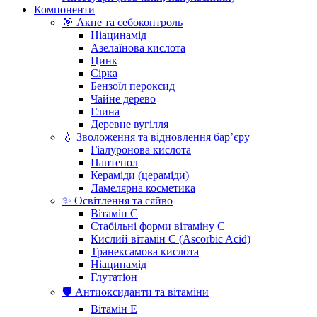
Компоненти
🎯 Акне та себоконтроль
Ніацинамід
Азелаїнова кислота
Цинк
Сірка
Бензоїл пероксид
Чайне дерево
Глина
Деревне вугілля
💧 Зволоження та відновлення бар’єру
Гіалуронова кислота
Пантенол
Кераміди (цераміди)
Ламелярна косметика
✨ Освітлення та сяйво
Вітамін С
Стабільні форми вітаміну С
Кислий вітамін С (Ascorbic Acid)
Транексамова кислота
Ніацинамід
Глутатіон
🛡️ Антиоксиданти та вітаміни
Вітамін Е