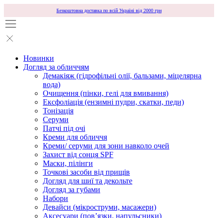
Безкоштовна доставка по всій Україні від 2000 грн
Новинки
Догляд за обличчям
Демакіяж (гідрофільні олії, бальзами, міцелярна
вода)
Очищення (пінки, гелі для вмивання)
Ексфоліація (ензимні пудри, скатки, педи)
Тонізація
Серуми
Патчі під очі
Креми для обличчя
Креми/ серуми для зони навколо очей
Захист від сонця SPF
Маски, пілінги
Точкові засоби від прищів
Догляд для шиї та декольте
Догляд за губами
Набори
Девайси (мікроструми, масажери)
Аксесуари (повʼязки, напульсники)