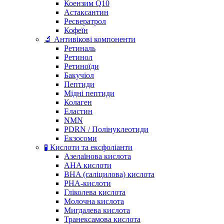
Коензим Q10
Астаксантин
Ресвератрол
Кофеїн
🔬 Антивікові компоненти
Ретиналь
Ретинол
Ретиноїди
Бакучіол
Пептиди
Мідні пептиди
Колаген
Еластин
NMN
PDRN / Полінуклеотиди
Екзосоми
🧪 Кислоти та ексфоліанти
Азелаїнова кислота
AHA кислоти
BHA (саліцилова) кислота
PHA-кислоти
Гліколева кислота
Молочна кислота
Мигдалева кислота
Транексамова кислота