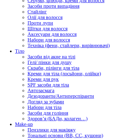
Серуми, флюїди, креми для волосся
Засоби проти випадіння
Стайлінг
Олії для волосся
Проти лупи
Щітки для волосся
Аксесуари для волосся
Набори для волосся
Техніка (фени, стайлери, вирівнювачі)
Тіло
Засоби від акне на тілі
Гелі/ пінки для душу
Скраби, пілінги для тіла
Креми для тіла (лосьйони, олійки)
Креми для рук
SPF засоби для тіла
Автозасмага
Дезодоранти/Антиперспіранти
Догляд за зубами
Набори для тіла
Засоби для гоління
Здоровʼя (БАДи, колаген…)
Make-up
Пензлики для макіяжу
Тональні основи (BB, CC, кушони)