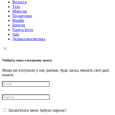
Волосся
Тіло
Make-up
Подарунки
Bundle
Бренди
Nastya loves
Sale
Дерматокосметика
Увійдіть через електронну пошту
Якщо ви купували у нас раніше, будь ласка, введіть свої дані
нижче.
Запам'ятати мене
Забули пароль?