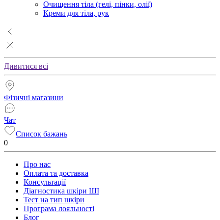
Очищення тіла (гелі, пінки, олії)
Креми для тіла, рук
Дивитися всі
Фізичні магазини
Чат
Список бажань
0
Про нас
Оплата та доставка
Консультації
Діагностика шкіри ШІ
Тест на тип шкіри
Програма лояльності
Блог