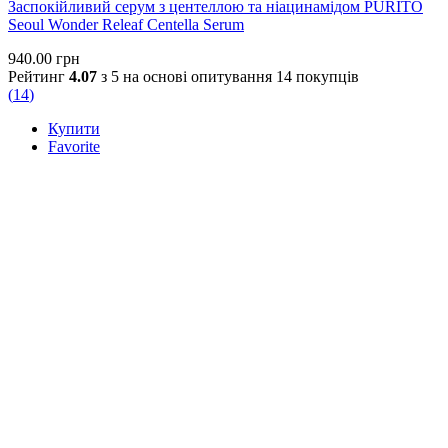
Заспокійливий серум з центеллою та ніацинамідом PURITO
Seoul Wonder Releaf Centella Serum
940.00
грн
Рейтинг
4.07
з 5 на основі опитування
14
покупців
(
14
)
Купити
Favorite