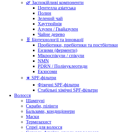
🌿 Заспокійливі компоненти
Центелла азіатська
Полин
Зелений чай
Хауттюйнія
Азулен / Гвайазулен
Чайне дерево
🧬 Біотехнології та інновації
Пробіотики, пребіотики та постбіотики
Ензими (ферменти)
Мікроспікули / спікули
NMN
PDRN / Полінуклеотиди
Екзосоми
☀️ SPF-фільтри
Фізичні SPF-фільтри
Стабільні хімічні SPF-фільтри
Волосся
Шампуні
Скраби, пілінги
Бальзами, кондиціонери
Маски
Термозахист
Спреї для волосся