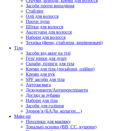
Серуми, флюїди, креми для волосся
Засоби проти випадіння
Стайлінг
Олії для волосся
Проти лупи
Щітки для волосся
Аксесуари для волосся
Набори для волосся
Техніка (фени, стайлери, вирівнювачі)
Тіло
Засоби від акне на тілі
Гелі/ пінки для душу
Скраби, пілінги для тіла
Креми для тіла (лосьйони, олійки)
Креми для рук
SPF засоби для тіла
Автозасмага
Дезодоранти/Антиперспіранти
Догляд за зубами
Набори для тіла
Засоби для гоління
Здоровʼя (БАДи, колаген…)
Make-up
Пензлики для макіяжу
Тональні основи (BB, CC, кушони)