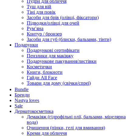
Пудри для обличчя
Туш для вій
Тіні для повік
Засоби для брів (олівці, фіксатори)
Підводки/олівці для очей
Румʼяна
Контур / бронзер
Засоби для губ (блиски, бальзами, тінти)
Подарунки
Подарункові сертифікати
Пензлики для макіяжу
Подарункове пакування/листівки
Косметички
Книги, блокноти
Гайди All Face
Товари для дому (свічки/спреї)
Bundle
Бренди
Nastya loves
Sale
Дерматокосметика
Демакіяж (гідрофільні олії, бальзами, міцелярна
вода)
Очищення (пінки, гелі для вмивання)
Креми для обличчя