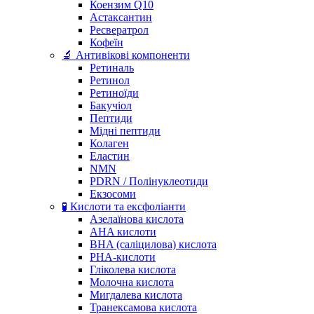
Коензим Q10
Астаксантин
Ресвератрол
Кофеїн
🔬 Антивікові компоненти
Ретиналь
Ретинол
Ретиноїди
Бакучіол
Пептиди
Мідні пептиди
Колаген
Еластин
NMN
PDRN / Полінуклеотиди
Екзосоми
🧪 Кислоти та ексфоліанти
Азелаїнова кислота
AHA кислоти
BHA (саліцилова) кислота
PHA-кислоти
Гліколева кислота
Молочна кислота
Мигдалева кислота
Транексамова кислота