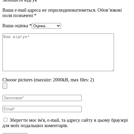
захисні функції шкіри, а також знижує рівень гормону
кортизолу – основного гормону стресу. Стимулює
Ваша e-mail адреса не оприлюднюватиметься.
Обов’язкові
поля позначені
*
вироблення бета-ендорфіну, який чинить релаксуючу дію на
шкіру. В результаті з обличчя зникають ознаки втоми, шкіра
Ваша оцінка
*
набуває молодого і здорового вигляду. Крім того, екстракт
знімає запалення, почервоніння та в цілому покращує колір
шкіри, відновлюючи її сяйво та свіжість.
Особливості використання:
Нанесіть 2-3 краплі на шкіру обличчя
вранці і вечері після очищення і тонізування. Залиште до повного
поглинання.
Обʼєм: 30 мл
Choose pictures (maxsize: 2000kB, max files: 2)
Зберегти моє ім'я, e-mail, та адресу сайту в цьому браузері
для моїх подальших коментарів.