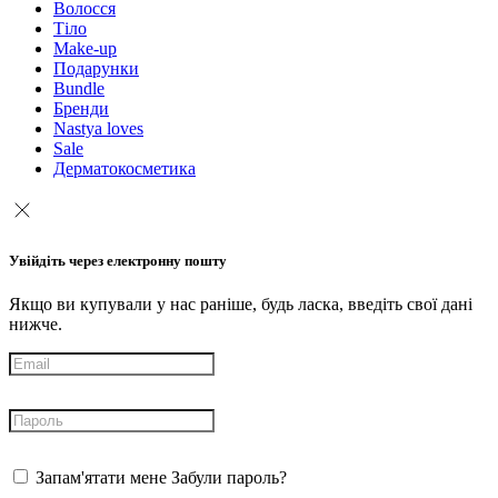
Волосся
Тіло
Make-up
Подарунки
Bundle
Бренди
Nastya loves
Sale
Дерматокосметика
Увійдіть через електронну пошту
Якщо ви купували у нас раніше, будь ласка, введіть свої дані
нижче.
Запам'ятати мене
Забули пароль?