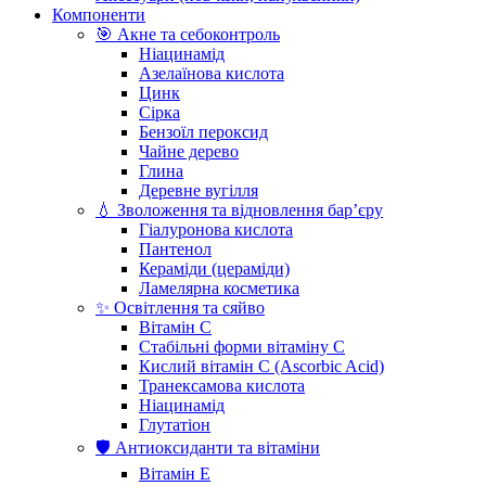
Компоненти
🎯 Акне та себоконтроль
Ніацинамід
Азелаїнова кислота
Цинк
Сірка
Бензоїл пероксид
Чайне дерево
Глина
Деревне вугілля
💧 Зволоження та відновлення бар’єру
Гіалуронова кислота
Пантенол
Кераміди (цераміди)
Ламелярна косметика
✨ Освітлення та сяйво
Вітамін С
Стабільні форми вітаміну С
Кислий вітамін С (Ascorbic Acid)
Транексамова кислота
Ніацинамід
Глутатіон
🛡️ Антиоксиданти та вітаміни
Вітамін Е