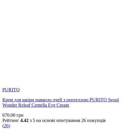
PURITO
Крем для шкіри навколо очей з центеллою PURITO Seoul
Wonder Releaf Centella Eye Cream
670.00
грн
Рейтинг
4.42
з 5 на основі опитування
26
покупців
(
26
)