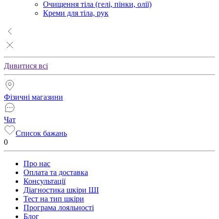
Очищення тіла (гелі, пінки, олії)
Креми для тіла, рук
Дивитися всі
Фізичні магазини
Чат
Список бажань
0
Про нас
Оплата та доставка
Консультації
Діагностика шкіри ШІ
Тест на тип шкіри
Програма лояльності
Блог