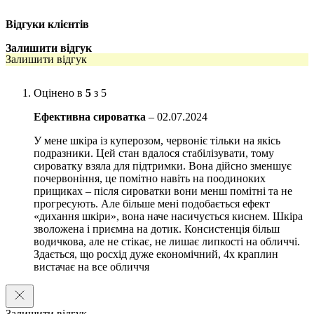
Інгібує надмірну регенерацію дрібних судин та зменшує
почервоніння.
Відгуки клієнтів
Зменшує кількість видимих судин та вирівнює рельєф
Залишити відгук
Залишити відгук
шкірного покриву.
Усуває дискомфорт і свербіж завдяки зниженню рівня стресу
Оцінено в
5
з 5
шкіри.
Ефективна сироватка
–
02.07.2024
Покращує пружність, зміцнює шкіру та судини за рахунок
антиоксиданту OPC.
У мене шкіра із куперозом, червоніє тільки на якісь
подразники. Цей стан вдалося стабілізувати, тому
Активні інгредієнти:
сироватку взяла для підтримки. Вона дійсно зменшує
почервоніння, це помітно навіть на поодиноких
VEGFstop (VEGF; англ. Vascular Endothelial Growth Factor –
прищиках – після сироватки вони менш помітні та не
Фактор росту ендотелію судин) – інгібує гіперактивність
прогресують. Але більше мені подобається ефект
судинних факторів росту. Це допомагає стабілізувати колір
«дихання шкіри», вона наче насичується киснем. Шкіра
обличчя та зменшити видиме почервоніння.
зволожена і приємна на дотик. Консистенція більш
водичкова, але не стікає, не лишає липкості на обличчі.
ОРС Pycnogenol© – потужний антиоксидант із кори сосни.
Здається, що росхід дуже економічний, 4х краплин
Він відповідає за захист шкіри від дії вільних радикалів
вистачає на все обличчя
(внаслідок атмосферних забруднень, ультрафіолету, куріння
тощо), забезпечуючи профілактику передчасного старіння.
Екстракт дикого індиго – діє як антиоксидант, покращує
Залишити відгук