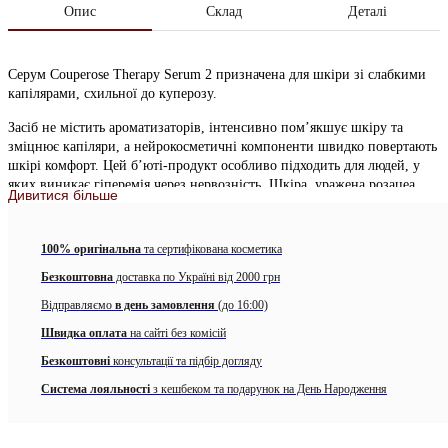
Опис
Склад
Деталі
Серум Couperose Therapy Serum 2 призначена для шкіри зі слабкими
капілярами, схильної до куперозу.
Засіб не містить ароматизаторів, інтенсивно пом’якшує шкіру та
зміцнює капіляри, а нейрокосметичні компоненти швидко повертають
шкірі комфорт. Цей б’юті-продукт особливо підходить для людей, у
яких виникає гіперемія через нервозність. Шкіра, уражена розацеа,
Дивитися більше
показує підвищений рівень концентрації судинних факторів росту, що
може призвести до утворення нових аномальних судин. Активний
інгредієнт VEGFstop пригнічує гіперактивність судинних факторів
100% оригінальна
та сертифікована косметика
росту. Це допомагає стабілізувати колір обличчя та зменшити видиме
Безкоштовна
доставка по Україні від 2000 грн
почервоніння. Нейрокосметичний антистресовий інгредієнт (екстракт
насіння тропічної рослини “дикий індиго”) знижує дискомфорт та
Відправляємо
в день замовлення
(до 16:00)
свербіж, які спостерігаються на всіх етапах розацеа. ОPC
Швидка оплата
на сайті без комісій
(олігопроантоціаніди) є сильним нейтралізатором вільних радикалів з
антиоксидантним та судинностабілізуючим ефектом, який зміцнює
Безкоштовні
консультації та підбір догляду
чутливу шкіру та чинить довготривалу дію. Формула забезпечує
Система лояльності
з кешбеком та подарунок на День Народження
інтенсивний результат із чудовою сумісністю зі шкірою.
Переваги: