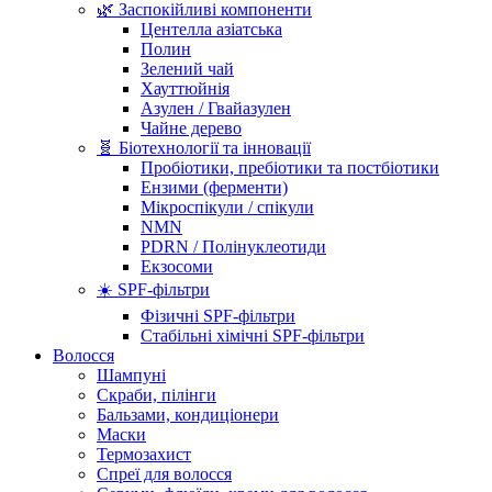
🌿 Заспокійливі компоненти
Центелла азіатська
Полин
Зелений чай
Хауттюйнія
Азулен / Гвайазулен
Чайне дерево
🧬 Біотехнології та інновації
Пробіотики, пребіотики та постбіотики
Ензими (ферменти)
Мікроспікули / спікули
NMN
PDRN / Полінуклеотиди
Екзосоми
☀️ SPF-фільтри
Фізичні SPF-фільтри
Стабільні хімічні SPF-фільтри
Волосся
Шампуні
Скраби, пілінги
Бальзами, кондиціонери
Маски
Термозахист
Спреї для волосся