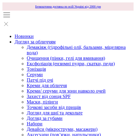
Безкоштовна доставка по всій Україні від 2000 грн
Новинки
Догляд за обличчям
Демакіяж (гідрофільні олії, бальзами, міцелярна
вода)
Очищення (пінки, гелі для вмивання)
Ексфоліація (ензимні пудри, скатки, педи)
Тонізація
Серуми
Патчі під очі
Креми для обличчя
Креми/ серуми для зони навколо очей
Захист від сонця SPF
Маски, пілінги
Точкові засоби від прищів
Догляд для шиї та декольте
Догляд за губами
Набори
Девайси (мікроструми, масажери)
Аксесуари (повʼязки, напульсники)