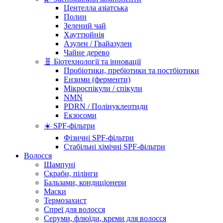
Центелла азіатська
Полин
Зелений чай
Хауттюйнія
Азулен / Гвайазулен
Чайне дерево
🧬 Біотехнології та інновації
Пробіотики, пребіотики та постбіотики
Ензими (ферменти)
Мікроспікули / спікули
NMN
PDRN / Полінуклеотиди
Екзосоми
☀️ SPF-фільтри
Фізичні SPF-фільтри
Стабільні хімічні SPF-фільтри
Волосся
Шампуні
Скраби, пілінги
Бальзами, кондиціонери
Маски
Термозахист
Спреї для волосся
Серуми, флюїди, креми для волосся