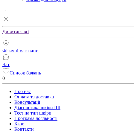
Дивитися всі
Фізичні магазини
Чат
Список бажань
0
Про нас
Оплата та доставка
Консультації
Діагностика шкіри ШІ
Тест на тип шкіри
Програма лояльності
Блог
Контакти