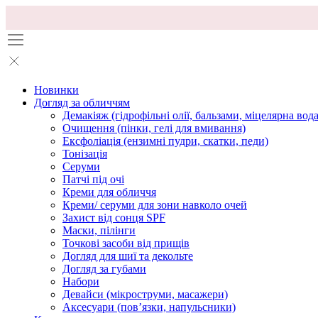
Новинки
Догляд за обличчям
Демакіяж (гідрофільні олії, бальзами, міцелярна вода
Очищення (пінки, гелі для вмивання)
Ексфоліація (ензимні пудри, скатки, педи)
Тонізація
Серуми
Патчі під очі
Креми для обличчя
Креми/ серуми для зони навколо очей
Захист від сонця SPF
Маски, пілінги
Точкові засоби від прищів
Догляд для шиї та декольте
Догляд за губами
Набори
Девайси (мікроструми, масажери)
Аксесуари (повʼязки, напульсники)