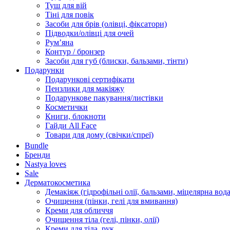
Туш для вій
Тіні для повік
Засоби для брів (олівці, фіксатори)
Підводки/олівці для очей
Румʼяна
Контур / бронзер
Засоби для губ (блиски, бальзами, тінти)
Подарунки
Подарункові сертифікати
Пензлики для макіяжу
Подарункове пакування/листівки
Косметички
Книги, блокноти
Гайди All Face
Товари для дому (свічки/спреї)
Bundle
Бренди
Nastya loves
Sale
Дерматокосметика
Демакіяж (гідрофільні олії, бальзами, міцелярна вода
Очищення (пінки, гелі для вмивання)
Креми для обличчя
Очищення тіла (гелі, пінки, олії)
Креми для тіла, рук