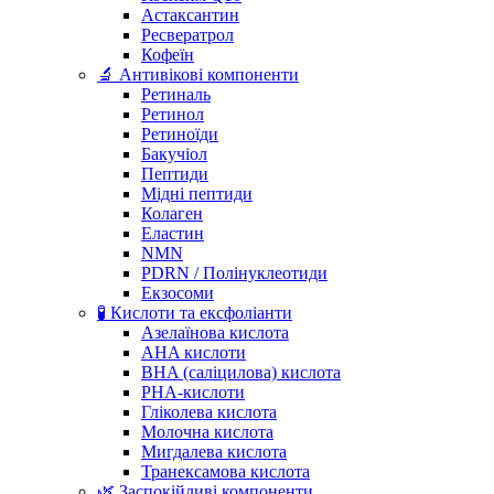
Астаксантин
Ресвератрол
Кофеїн
🔬 Антивікові компоненти
Ретиналь
Ретинол
Ретиноїди
Бакучіол
Пептиди
Мідні пептиди
Колаген
Еластин
NMN
PDRN / Полінуклеотиди
Екзосоми
🧪 Кислоти та ексфоліанти
Азелаїнова кислота
AHA кислоти
BHA (саліцилова) кислота
PHA-кислоти
Гліколева кислота
Молочна кислота
Мигдалева кислота
Транексамова кислота
🌿 Заспокійливі компоненти