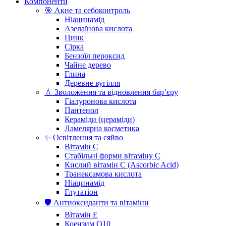
Компоненти
🎯 Акне та себоконтроль
Ніацинамід
Азелаїнова кислота
Цинк
Сірка
Бензоїл пероксид
Чайне дерево
Глина
Деревне вугілля
💧 Зволоження та відновлення бар’єру
Гіалуронова кислота
Пантенол
Кераміди (цераміди)
Ламелярна косметика
✨ Освітлення та сяйво
Вітамін С
Стабільні форми вітаміну С
Кислий вітамін С (Ascorbic Acid)
Транексамова кислота
Ніацинамід
Глутатіон
🛡️ Антиоксиданти та вітаміни
Вітамін Е
Коензим Q10