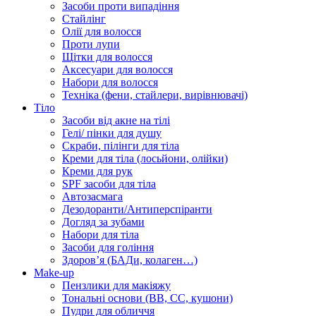
Засоби проти випадіння
Стайлінг
Олії для волосся
Проти лупи
Щітки для волосся
Аксесуари для волосся
Набори для волосся
Техніка (фени, стайлери, вирівнювачі)
Тіло
Засоби від акне на тілі
Гелі/ пінки для душу
Скраби, пілінги для тіла
Креми для тіла (лосьйони, олійки)
Креми для рук
SPF засоби для тіла
Автозасмага
Дезодоранти/Антиперспіранти
Догляд за зубами
Набори для тіла
Засоби для гоління
Здоровʼя (БАДи, колаген…)
Make-up
Пензлики для макіяжу
Тональні основи (BB, CC, кушони)
Пудри для обличчя