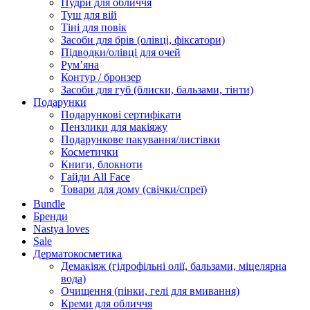
Пудри для обличчя
Туш для вій
Тіні для повік
Засоби для брів (олівці, фіксатори)
Підводки/олівці для очей
Румʼяна
Контур / бронзер
Засоби для губ (блиски, бальзами, тінти)
Подарунки
Подарункові сертифікати
Пензлики для макіяжу
Подарункове пакування/листівки
Косметички
Книги, блокноти
Гайди All Face
Товари для дому (свічки/спреї)
Bundle
Бренди
Nastya loves
Sale
Дерматокосметика
Демакіяж (гідрофільні олії, бальзами, міцелярна
вода)
Очищення (пінки, гелі для вмивання)
Креми для обличчя