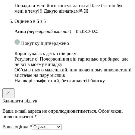
Порадили мені його консультанти all face і як він був
мені в тему!!! Дякую дівчаткам🫶🏻
Оцінено в
5
з 5
Анна
(перевірений власник)
–
05.08.2024
Покупку підтверджено
Користувалась десь з пів року
Результат є! Почервоніння він гарненько прибирає, але
не всі в моєму випадку
Обʼєм в нього маленький, при щоденному використанні
вистачає на пару місяців
На шкірі комфортний, без липкості і блиску
Залишити відгук
Ваша e-mail адреса не оприлюднюватиметься.
Обов’язкові
поля позначені
*
Ваша оцінка
*