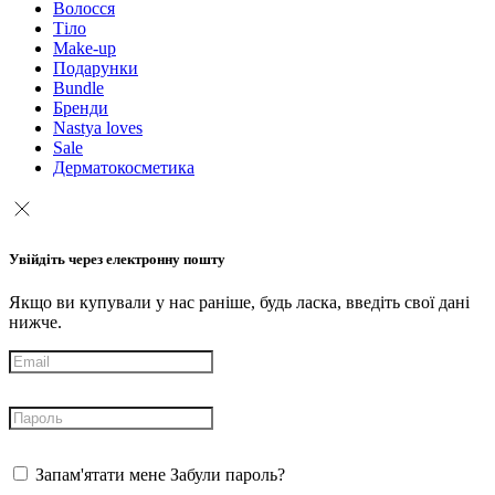
Волосся
Тіло
Make-up
Подарунки
Bundle
Бренди
Nastya loves
Sale
Дерматокосметика
Увійдіть через електронну пошту
Якщо ви купували у нас раніше, будь ласка, введіть свої дані
нижче.
Запам'ятати мене
Забули пароль?