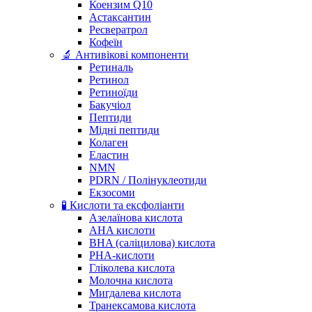
Коензим Q10
Астаксантин
Ресвератрол
Кофеїн
🔬 Антивікові компоненти
Ретиналь
Ретинол
Ретиноїди
Бакучіол
Пептиди
Мідні пептиди
Колаген
Еластин
NMN
PDRN / Полінуклеотиди
Екзосоми
🧪 Кислоти та ексфоліанти
Азелаїнова кислота
AHA кислоти
BHA (саліцилова) кислота
PHA-кислоти
Гліколева кислота
Молочна кислота
Мигдалева кислота
Транексамова кислота