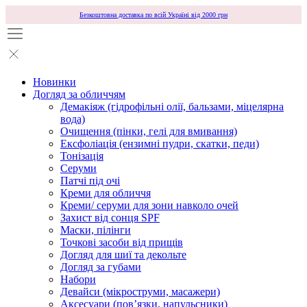
Безкоштовна доставка по всій Україні від 2000 грн
Новинки
Догляд за обличчям
Демакіяж (гідрофільні олії, бальзами, міцелярна
вода)
Очищення (пінки, гелі для вмивання)
Ексфоліація (ензимні пудри, скатки, педи)
Тонізація
Серуми
Патчі під очі
Креми для обличчя
Креми/ серуми для зони навколо очей
Захист від сонця SPF
Маски, пілінги
Точкові засоби від прищів
Догляд для шиї та декольте
Догляд за губами
Набори
Девайси (мікроструми, масажери)
Аксесуари (повʼязки, напульсники)