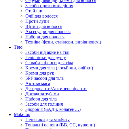
Серуми, флюїди, креми для волосся
Засоби проти випадіння
Стайлінг
Олії для волосся
Проти лупи
Щітки для волосся
Аксесуари для волосся
Набори для волосся
Техніка (фени, стайлери, вирівнювачі)
Тіло
Засоби від акне на тілі
Гелі/ пінки для душу
Скраби, пілінги для тіла
Креми для тіла (лосьйони, олійки)
Креми для рук
SPF засоби для тіла
Автозасмага
Дезодоранти/Антиперспіранти
Догляд за зубами
Набори для тіла
Засоби для гоління
Здоровʼя (БАДи, колаген…)
Make-up
Пензлики для макіяжу
Тональні основи (BB, CC, кушони)