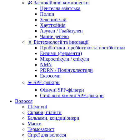
🌿 Заспокійливі компоненти
Центелла азіатська
Полин
Зелений чай
Хауттюйнія
Азулен / Гвайазулен
Чайне дерево
🧬 Біотехнології та інновації
Пробіотики, пребіотики та постбіотики
Ензими (ферменти)
Мікроспікули / спікули
NMN
PDRN / Полінуклеотиди
Екзосоми
☀️ SPF-фільтри
Фізичні SPF-фільтри
Стабільні хімічні SPF-фільтри
Волосся
Шампуні
Скраби, пілінги
Бальзами, кондиціонери
Маски
Термозахист
Спреї для волосся