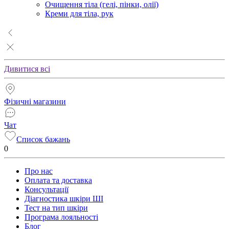
Очищення тіла (гелі, пінки, олії)
Креми для тіла, рук
Дивитися всі
Фізичні магазини
Чат
Список бажань
0
Про нас
Оплата та доставка
Консультації
Діагностика шкіри ШІ
Тест на тип шкіри
Програма лояльності
Блог