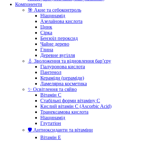
Компоненти
🎯 Акне та себоконтроль
Ніацинамід
Азелаїнова кислота
Цинк
Сірка
Бензоїл пероксид
Чайне дерево
Глина
Деревне вугілля
💧 Зволоження та відновлення бар’єру
Гіалуронова кислота
Пантенол
Кераміди (цераміди)
Ламелярна косметика
✨ Освітлення та сяйво
Вітамін С
Стабільні форми вітаміну С
Кислий вітамін С (Ascorbic Acid)
Транексамова кислота
Ніацинамід
Глутатіон
🛡️ Антиоксиданти та вітаміни
Вітамін Е