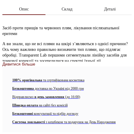
Опис
Склад
Деталі
Засіб проти прищів та червоних плям, лікування післязапальної
еритеми
А ви знали, що не всі плями на шкірі з’являються з однієї причини?
Ось чому важливо правильно визначити тип плями, що підлягає
обробці. Transparent Lab першими сегментували лінійку засобів для
точкової корекції та зосередилися на спектрі їхньої дії.
Дивитися більше
Ідеально підходить для лікування рожевих та червоних плям, які
викликають нерівномірний тон шкіри та з’являються після
100% оригінальна
та сертифікована косметика
подразнення шкіри та запальних прищів.
Безкоштовна
доставка по Україні від 2000 грн
Особливості:
Відправляємо
в день замовлення
(до 16:00)
pH 5,30 – 5,80
Швидка оплата
на сайті без комісій
без запаху
Безкоштовні
консультації та підбір догляду
Система лояльності
з кешбеком та подарунок на День Народження
без олій
Активні компоненти: