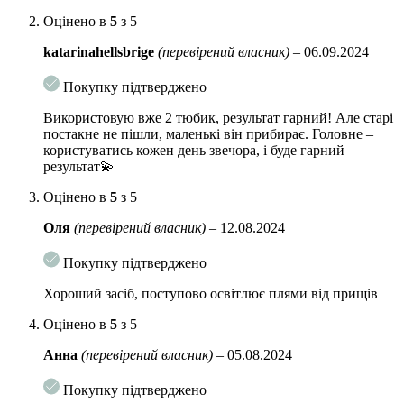
Оцінено в
5
з 5
katarinahellsbrige
(перевірений власник)
–
06.09.2024
Покупку підтверджено
Використовую вже 2 тюбик, результат гарний! Але старі
постакне не пішли, маленькі він прибирає. Головне –
користуватись кожен день звечора, і буде гарний
результат💫
Оцінено в
5
з 5
Оля
(перевірений власник)
–
12.08.2024
Покупку підтверджено
Хороший засіб, поступово освітлює плями від прищів
Оцінено в
5
з 5
Анна
(перевірений власник)
–
05.08.2024
Покупку підтверджено