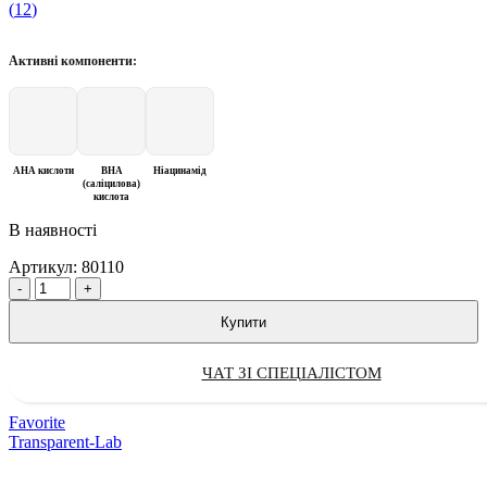
(
12
)
Активні компоненти:
AHA кислоти
BHA
Ніацинамід
(саліцилова)
кислота
В наявності
Артикул:
80110
Quantity
Купити
ЧАТ ЗІ СПЕЦІАЛІСТОМ
Favorite
Transparent-Lab