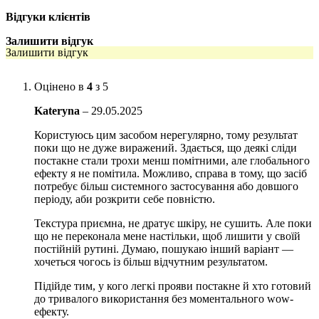
Відгуки клієнтів
5% інкапсульованої гліколевої кислот
и* (*0,15% чистої
гліколевої кислоти)
Залишити відгук
Залишити відгук
5% ніацинаміду
2% інкапсульована саліцилова кислота
* (*0,04% чиста
Оцінено в
4
з 5
саліцилова кислота)
Kateryna
–
29.05.2025
1% ектоїн
Користуюсь цим засобом нерегулярно, тому результат
поки що не дуже виражений. Здається, що деякі сліди
0,3% Luminia Granatum Натуральний активний
постакне стали трохи менш помітними, але глобального
компонент
зі стовбурових клітин гранату
ефекту я не помітила. Можливо, справа в тому, що засіб
потребує більш системного застосування або довшого
Особливості використання:
Нанесіть невелику кількість продукту на
періоду, аби розкрити себе повністю.
уражену ділянку. Акуратно помасажуйте кінчиками пальців до
повного поглинання.
Текстура приємна, не дратує шкіру, не сушить. Але поки
що не переконала мене настільки, щоб лишити у своїй
Обʼєм:
30 мл
постійній рутині. Думаю, пошукаю інший варіант —
хочеться чогось із більш відчутним результатом.
Підійде тим, у кого легкі прояви постакне й хто готовий
до тривалого використання без моментального wow-
ефекту.