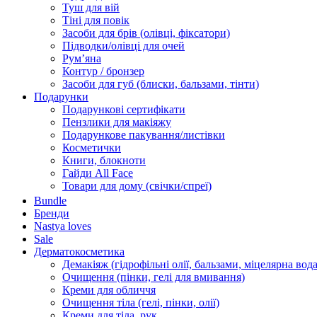
Туш для вій
Тіні для повік
Засоби для брів (олівці, фіксатори)
Підводки/олівці для очей
Румʼяна
Контур / бронзер
Засоби для губ (блиски, бальзами, тінти)
Подарунки
Подарункові сертифікати
Пензлики для макіяжу
Подарункове пакування/листівки
Косметички
Книги, блокноти
Гайди All Face
Товари для дому (свічки/спреї)
Bundle
Бренди
Nastya loves
Sale
Дерматокосметика
Демакіяж (гідрофільні олії, бальзами, міцелярна вода
Очищення (пінки, гелі для вмивання)
Креми для обличчя
Очищення тіла (гелі, пінки, олії)
Креми для тіла, рук