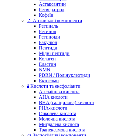
Астаксантин
Ресвератрол
Кофеїн
🔬 Антивікові компоненти
Ретиналь
Ретинол
Ретиноїди
Бакучіол
Пептиди
Мідні пептиди
Колаген
Еластин
NMN
PDRN / Полінуклеотиди
Екзосоми
🧪 Кислоти та ексфоліанти
Азелаїнова кислота
AHA кислоти
BHA (саліцилова) кислота
PHA-кислоти
Гліколева кислота
Молочна кислота
Мигдалева кислота
Транексамова кислота
🌿 Заспокійливі компоненти