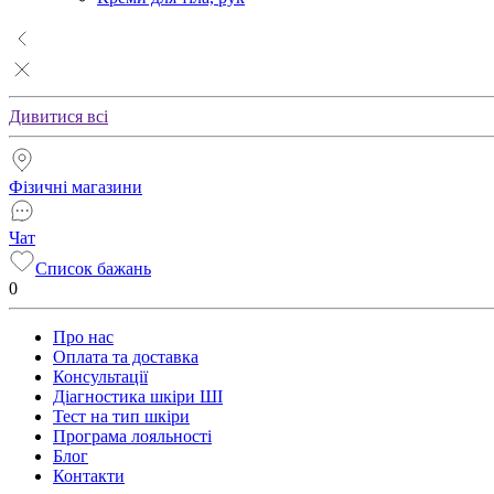
Дивитися всі
Фізичні магазини
Чат
Список бажань
0
Про нас
Оплата та доставка
Консультації
Діагностика шкіри ШІ
Тест на тип шкіри
Програма лояльності
Блог
Контакти