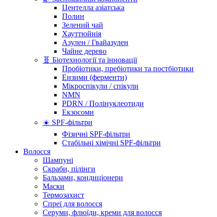
Центелла азіатська
Полин
Зелений чай
Хауттюйнія
Азулен / Гвайазулен
Чайне дерево
🧬 Біотехнології та інновації
Пробіотики, пребіотики та постбіотики
Ензими (ферменти)
Мікроспікули / спікули
NMN
PDRN / Полінуклеотиди
Екзосоми
☀️ SPF-фільтри
Фізичні SPF-фільтри
Стабільні хімічні SPF-фільтри
Волосся
Шампуні
Скраби, пілінги
Бальзами, кондиціонери
Маски
Термозахист
Спреї для волосся
Серуми, флюїди, креми для волосся