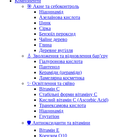
Компоненти
🎯 Акне та себоконтроль
Ніацинамід
Азелаїнова кислота
Цинк
Сірка
Бензоїл пероксид
Чайне дерево
Глина
Деревне вугілля
💧 Зволоження та відновлення бар’єру
Гіалуронова кислота
Пантенол
Кераміди (цераміди)
Ламелярна косметика
✨ Освітлення та сяйво
Вітамін С
Стабільні форми вітаміну С
Кислий вітамін С (Ascorbic Acid)
Транексамова кислота
Ніацинамід
Глутатіон
🛡️ Антиоксиданти та вітаміни
Вітамін Е
Коензим Q10