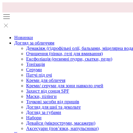
Новинки
Догляд за обличчям
Демакіяж (гідрофільні олії, бальзами, міцелярна вода
Очищення (пінки, гелі для вмивання)
Ексфоліація (ензимні пудри, скатки, педи)
Тонізація
Серуми
Патчі під очі
Креми для обличчя
Креми/ серуми для зони навколо очей
Захист від сонця SPF
Маски, пілінги
Точкові засоби від прищів
Догляд для шиї та декольте
Догляд за губами
Набори
Девайси (мікроструми, масажери)
Аксесуари (повʼязки, напульсники)