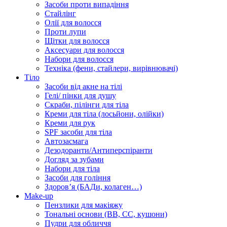
Засоби проти випадіння
Стайлінг
Олії для волосся
Проти лупи
Щітки для волосся
Аксесуари для волосся
Набори для волосся
Техніка (фени, стайлери, вирівнювачі)
Тіло
Засоби від акне на тілі
Гелі/ пінки для душу
Скраби, пілінги для тіла
Креми для тіла (лосьйони, олійки)
Креми для рук
SPF засоби для тіла
Автозасмага
Дезодоранти/Антиперспіранти
Догляд за зубами
Набори для тіла
Засоби для гоління
Здоровʼя (БАДи, колаген…)
Make-up
Пензлики для макіяжу
Тональні основи (BB, CC, кушони)
Пудри для обличчя