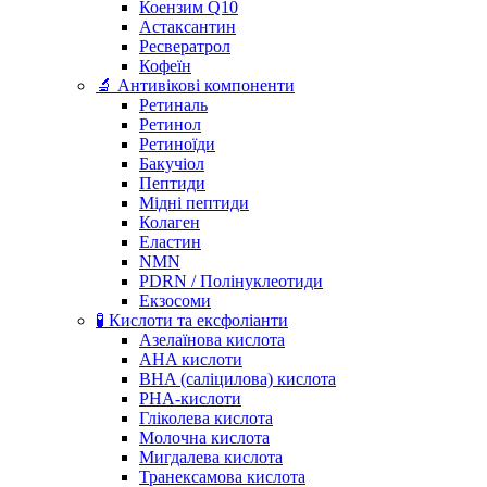
Коензим Q10
Астаксантин
Ресвератрол
Кофеїн
🔬 Антивікові компоненти
Ретиналь
Ретинол
Ретиноїди
Бакучіол
Пептиди
Мідні пептиди
Колаген
Еластин
NMN
PDRN / Полінуклеотиди
Екзосоми
🧪 Кислоти та ексфоліанти
Азелаїнова кислота
AHA кислоти
BHA (саліцилова) кислота
PHA-кислоти
Гліколева кислота
Молочна кислота
Мигдалева кислота
Транексамова кислота