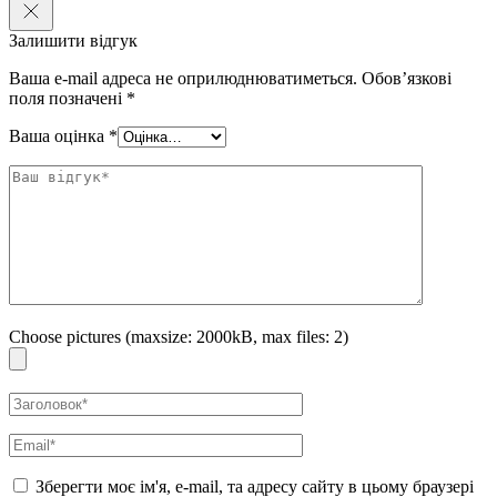
Нанесіть на вологу шкіру голови і м’яко помасажуйте круговими
Залишити відгук
рухами до появи піни. Ретельно змийте та нанесіть шампунь для
шкіри голови або інший улюблений шампунь
Björn Axén.
Ваша e-mail адреса не оприлюднюватиметься.
Обов’язкові
поля позначені
*
Використовуйте принаймні раз на тиждень або частіше, якщо це
необхідно. Для досягнення найкращих результатів використовуйте з
Ваша оцінка
*
масажною щіткою для шкіри голови
Björn Axén.
Choose pictures (maxsize: 2000kB, max files: 2)
Зберегти моє ім'я, e-mail, та адресу сайту в цьому браузері