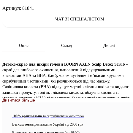
Артикул:
81841
ЧАТ ЗІ СПЕЦІАЛІСТОМ
Опис
Склад
Деталі
Детокс-скраб для шкіри голови BJORN AXEN Scalp Detox Scrub
–
скраб для глибокого очищення, наповнений відлущувальними
кислотами AHA та BHA, бамбуковим вугіллям і м’якими круглими
скрабуючими частинками, які розчиняються під час масажу.
Саліцилова кислота (BHA) відлущує мертві клітини шкіри та видаляє
залишки продукту, тоді як гліколева кислота, яблучна кислота та
молочна кислота (AHA) відновлюють баланс вироблення жиру в шкірі
Дивитися більше
голови. Бамбукове вугілля м’яко детоксикує шкіру голови, видаляючи
забруднення. Скраб створює оптимальні умови для здоров’я шкіри
голови та забезпечує освіжаюче відчуття охолодження з приємним
100% оригінальна
та сертифікована косметика
ароматом м’яти перцевої.
Безкоштовна
доставка по Україні від 2000 грн
Особливості:
Відправляємо
в день замовлення
(до 16:00)