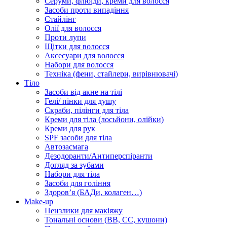
Серуми, флюїди, креми для волосся
Засоби проти випадіння
Стайлінг
Олії для волосся
Проти лупи
Щітки для волосся
Аксесуари для волосся
Набори для волосся
Техніка (фени, стайлери, вирівнювачі)
Тіло
Засоби від акне на тілі
Гелі/ пінки для душу
Скраби, пілінги для тіла
Креми для тіла (лосьйони, олійки)
Креми для рук
SPF засоби для тіла
Автозасмага
Дезодоранти/Антиперспіранти
Догляд за зубами
Набори для тіла
Засоби для гоління
Здоровʼя (БАДи, колаген…)
Make-up
Пензлики для макіяжу
Тональні основи (BB, CC, кушони)