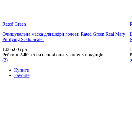
Rated Green
R
Очищувальна маска для шкіри голови Rated Green Real Mary
Ш
Purifying Scalp Scaler
N
1,065.00
грн
1
Рейтинг
5.00
з 5 на основі опитування
3
покупців
(
3
)
(
Купити
Favorite