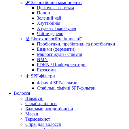
🌿 Заспокійливі компоненти
Центелла азіатська
Полин
Зелений чай
Хауттюйнія
Азулен / Гвайазулен
Чайне дерево
🧬 Біотехнології та інновації
Пробіотики, пребіотики та постбіотики
Ензими (ферменти)
Мікроспікули / спікули
NMN
PDRN / Полінуклеотиди
Екзосоми
☀️ SPF-фільтри
Фізичні SPF-фільтри
Стабільні хімічні SPF-фільтри
Волосся
Шампуні
Скраби, пілінги
Бальзами, кондиціонери
Маски
Термозахист
Спреї для волосся