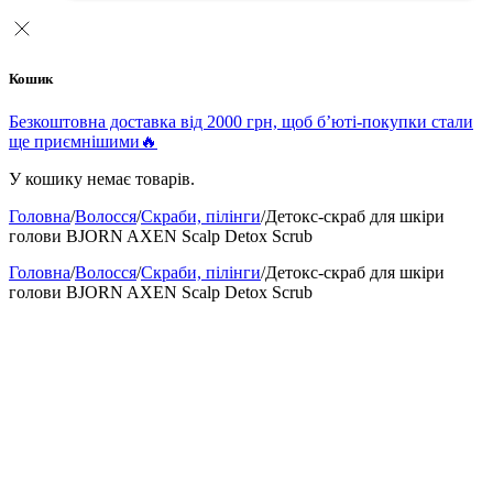
Кошик
Безкоштовна доставка від 2000 грн, щоб б’юті-покупки стали
ще приємнішими🔥
У кошику немає товарів.
Головна
/
Волосся
/
Скраби, пілінги
/
Детокс-скраб для шкіри
голови BJORN AXEN Scalp Detox Scrub
Головна
/
Волосся
/
Скраби, пілінги
/
Детокс-скраб для шкіри
голови BJORN AXEN Scalp Detox Scrub