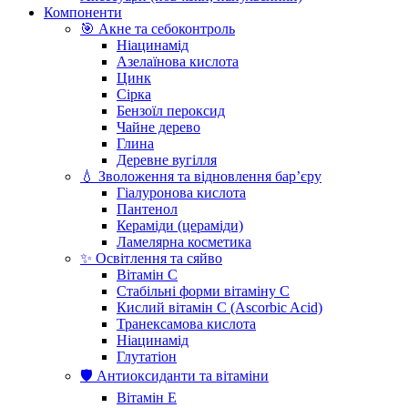
Компоненти
🎯 Акне та себоконтроль
Ніацинамід
Азелаїнова кислота
Цинк
Сірка
Бензоїл пероксид
Чайне дерево
Глина
Деревне вугілля
💧 Зволоження та відновлення бар’єру
Гіалуронова кислота
Пантенол
Кераміди (цераміди)
Ламелярна косметика
✨ Освітлення та сяйво
Вітамін С
Стабільні форми вітаміну С
Кислий вітамін С (Ascorbic Acid)
Транексамова кислота
Ніацинамід
Глутатіон
🛡️ Антиоксиданти та вітаміни
Вітамін Е