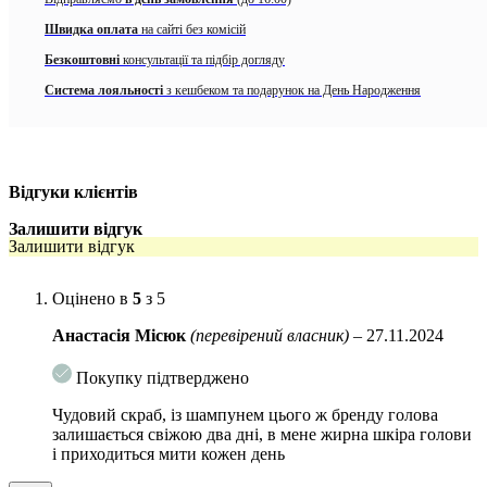
Відлущує мертві клітини шкіри
Швидка оплата
на сайті без комісій
Безкоштовні
консультації та підбір догляду
Відновлюють баланс вироблення жиру в шкірі голови
Система лояльності
з кешбеком та подарунок на День Народження
Детоксикує шкіру
Забезпечує освіжаюче відчуття охолодження
Підходить для всіх типів волосся
Відгуки клієнтів
Веганський та дерматологічно протестований.
Залишити відгук
Залишити відгук
Активні компоненти:
AHA (гліколева, яблучна та молочна
Оцінено в
5
з 5
кислоти).
Відновлюють баланс вироблення жиру в шкірі
голови;
Анастасія Місюк
(перевірений власник)
–
27.11.2024
BHA (саліцилова кислота)
.
Відлущує мертві клітини шкіри
Покупку підтверджено
та видаляє залишки продукту;
Чудовий скраб, із шампунем цього ж бренду голова
Бамбукове вугілля.
Виводить токсини, видаляючи
залишається свіжою два дні, в мене жирна шкіра голови
забруднення зі шкіри голови
і приходиться мити кожен день
Особливості використання: