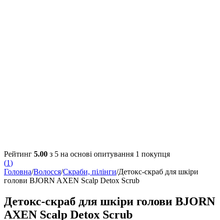
Рейтинг
5.00
з 5 на основі опитування
1
покупця
(
1
)
Головна
/
Волосся
/
Скраби, пілінги
/
Детокс-скраб для шкіри
голови BJORN AXEN Scalp Detox Scrub
Детокс-скраб для шкіри голови BJORN
AXEN Scalp Detox Scrub