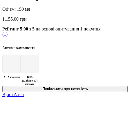
Об’єм: 150 мл
1,155.00
грн
Рейтинг
5.00
з 5 на основі опитування
1
покупця
(
1
)
Активні компоненти:
AHA кислоти
BHA
(саліцилова)
кислота
Bjorn Axen