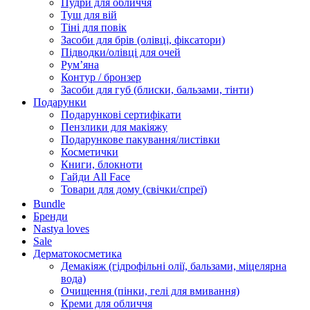
Пудри для обличчя
Туш для вій
Тіні для повік
Засоби для брів (олівці, фіксатори)
Підводки/олівці для очей
Румʼяна
Контур / бронзер
Засоби для губ (блиски, бальзами, тінти)
Подарунки
Подарункові сертифікати
Пензлики для макіяжу
Подарункове пакування/листівки
Косметички
Книги, блокноти
Гайди All Face
Товари для дому (свічки/спреї)
Bundle
Бренди
Nastya loves
Sale
Дерматокосметика
Демакіяж (гідрофільні олії, бальзами, міцелярна
вода)
Очищення (пінки, гелі для вмивання)
Креми для обличчя