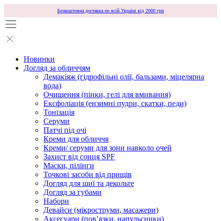
Безкоштовна доставка по всій Україні від 2000 грн
Новинки
Догляд за обличчям
Демакіяж (гідрофільні олії, бальзами, міцелярна
вода)
Очищення (пінки, гелі для вмивання)
Ексфоліація (ензимні пудри, скатки, педи)
Тонізація
Серуми
Патчі під очі
Креми для обличчя
Креми/ серуми для зони навколо очей
Захист від сонця SPF
Маски, пілінги
Точкові засоби від прищів
Догляд для шиї та декольте
Догляд за губами
Набори
Девайси (мікроструми, масажери)
Аксесуари (повʼязки, напульсники)