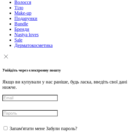
Волосся
Тіло
Make-up
Подарунки
Bundle
Бренди
Nastya loves
Sale
Дерматокосметика
Увійдіть через електронну пошту
Якщо ви купували у нас раніше, будь ласка, введіть свої дані
нижче.
Запам'ятати мене
Забули пароль?