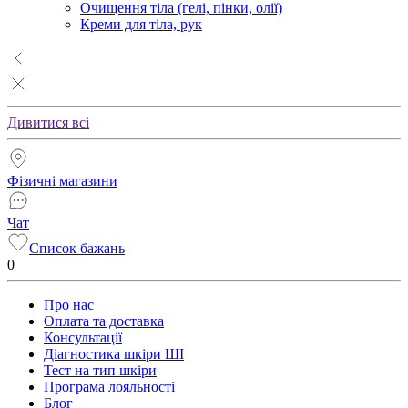
Очищення тіла (гелі, пінки, олії)
Креми для тіла, рук
Дивитися всі
Фізичні магазини
Чат
Список бажань
0
Про нас
Оплата та доставка
Консультації
Діагностика шкіри ШІ
Тест на тип шкіри
Програма лояльності
Блог