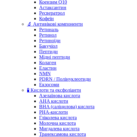
Коензим Q10
Астаксантин
Ресвератрол
Кофеїн
🔬 Антивікові компоненти
Ретиналь
Ретинол
Ретиноїди
Бакучіол
Пептиди
Мідні пептиди
Колаген
Еластин
NMN
PDRN / Полінуклеотиди
Екзосоми
🧪 Кислоти та ексфоліанти
Азелаїнова кислота
AHA кислоти
BHA (саліцилова) кислота
PHA-кислоти
Гліколева кислота
Молочна кислота
Мигдалева кислота
Транексамова кислота