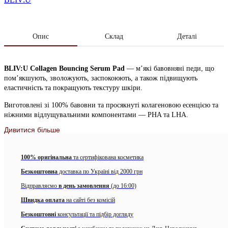
Опис
Склад
Деталі
BLIV:U Collagen Bouncing Serum Pad
— м’які бавовняні педи, що
пом’якшують, зволожують, заспокоюють, а також підвищують
еластичність та покращують текстуру шкіри.
Виготовлені зі 100% бавовни та просякнуті колагеновою есенцією та
ніжними відлущувальними компонентами — PHA та LHA.
Дивитися більше
Педи делікатно відлущують та зволожують шкіру, залишаючи відчуття
свіжості.
100% оригінальна
та сертифікована косметика
Особливості:
Безкоштовна
доставка по Україні від 2000 грн
Відлущують омертвілі клітини
Відправляємо
в день замовлення
(до 16:00)
Нормалізують вироблення себуму
Швидка оплата
на сайті без комісій
Звужують та очищають пори
Безкоштовні
консультації та підбір догляду