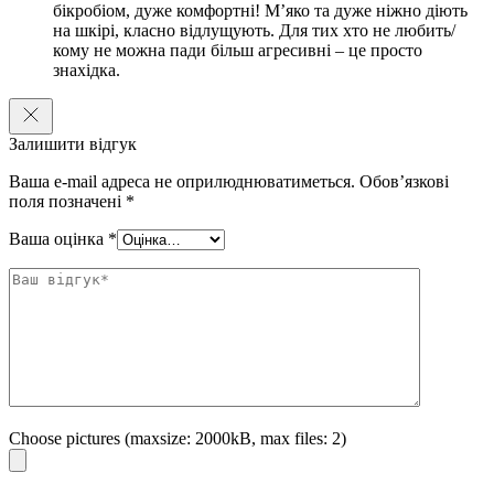
розріжте його навпіл, прикладіть половинки до сухих ділянок шкіри
бікробіом, дуже комфортні! Мʼяко та дуже ніжно діють
та залиште на 10-15 хвилин.
на шкірі, класно відлущують. Для тих хто не любить/
кому не можна пади більш агресивні – це просто
знахідка.
Залишити відгук
Ваша e-mail адреса не оприлюднюватиметься.
Обов’язкові
поля позначені
*
Ваша оцінка
*
Choose pictures (maxsize: 2000kB, max files: 2)