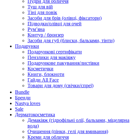
Пудри для обличчя
Туш для вій
Тіні для повік
Засоби для брів (олівці, фіксатори)
Підводки/олівці для очей
Румʼяна
Контур / бронзер
Засоби для губ (блиски, бальзами, тінти)
Подарунки
Подарункові сертифікати
Пензлики для макіяжу
Подарункове пакування/листівки
Косметички
Книги, блокноти
Гайди All Face
Товари для дому (свічки/спреї)
Bundle
Бренди
Nastya loves
Sale
Дерматокосметика
Демакіяж (гідрофільні олії, бальзами, міцелярна
вода)
Очищення (пінки, гелі для вмивання)
Креми для обличчя