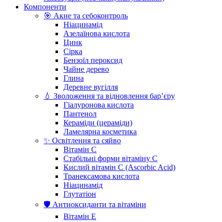
Компоненти
🎯 Акне та себоконтроль
Ніацинамід
Азелаїнова кислота
Цинк
Сірка
Бензоїл пероксид
Чайне дерево
Глина
Деревне вугілля
💧 Зволоження та відновлення бар’єру
Гіалуронова кислота
Пантенол
Кераміди (цераміди)
Ламелярна косметика
✨ Освітлення та сяйво
Вітамін С
Стабільні форми вітаміну С
Кислий вітамін С (Ascorbic Acid)
Транексамова кислота
Ніацинамід
Глутатіон
🛡️ Антиоксиданти та вітаміни
Вітамін Е