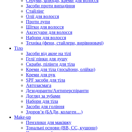
Серуми, флюїди, креми для волосся
Засоби проти випадіння
Стайлінг
Олії для волосся
Проти лупи
Щітки для волосся
Аксесуари для волосся
Набори для волосся
Техніка (фени, стайлери, вирівнювачі)
Тіло
Засоби від акне на тілі
Гелі/ пінки для душу
Скраби, пілінги для тіла
Креми для тіла (лосьйони, олійки)
Креми для рук
SPF засоби для тіла
Автозасмага
Дезодоранти/Антиперспіранти
Догляд за зубами
Набори для тіла
Засоби для гоління
Здоровʼя (БАДи, колаген…)
Make-up
Пензлики для макіяжу
Тональні основи (BB, CC, кушони)