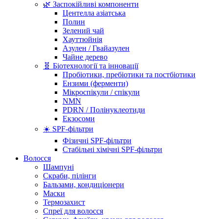
🌿 Заспокійливі компоненти
Центелла азіатська
Полин
Зелений чай
Хауттюйнія
Азулен / Гвайазулен
Чайне дерево
🧬 Біотехнології та інновації
Пробіотики, пребіотики та постбіотики
Ензими (ферменти)
Мікроспікули / спікули
NMN
PDRN / Полінуклеотиди
Екзосоми
☀️ SPF-фільтри
Фізичні SPF-фільтри
Стабільні хімічні SPF-фільтри
Волосся
Шампуні
Скраби, пілінги
Бальзами, кондиціонери
Маски
Термозахист
Спреї для волосся