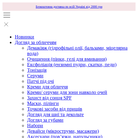
Безкоштовна доставка по всій Україні від 2000 грн
Новинки
Догляд за обличчям
Демакіяж (гідрофільні олії, бальзами, міцелярна
вода)
Очищення (пінки, гелі для вмивання)
Ексфоліація (ензимні пудри, скатки, педи)
Тонізація
Серуми
Патчі під очі
Креми для обличчя
Креми/ серуми для зони навколо очей
Захист від сонця SPF
Маски, пілінги
Точкові засоби від прищів
Догляд для шиї та декольте
Догляд за губами
Набори
Девайси (мікроструми, масажери)
Аксесуари (повʼязки, напульсники)