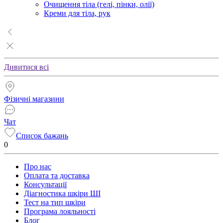
Очищення тіла (гелі, пінки, олії)
Креми для тіла, рук
Дивитися всі
Фізичні магазини
Чат
Список бажань
0
Про нас
Оплата та доставка
Консультації
Діагностика шкіри ШІ
Тест на тип шкіри
Програма лояльності
Блог