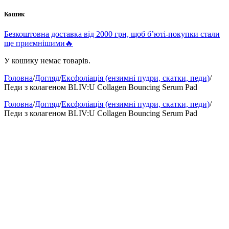
Кошик
Безкоштовна доставка від 2000 грн, щоб б’юті-покупки стали
ще приємнішими🔥
У кошику немає товарів.
Головна
/
Догляд
/
Ексфоліація (ензимні пудри, скатки, педи)
/
Педи з колагеном BLIV:U Collagen Bouncing Serum Pad
Головна
/
Догляд
/
Ексфоліація (ензимні пудри, скатки, педи)
/
Педи з колагеном BLIV:U Collagen Bouncing Serum Pad