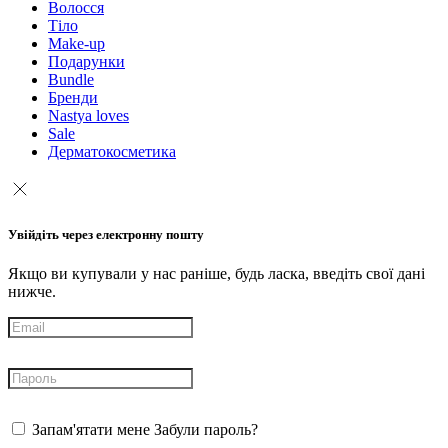
Волосся
Тіло
Make-up
Подарунки
Bundle
Бренди
Nastya loves
Sale
Дерматокосметика
Увійдіть через електронну пошту
Якщо ви купували у нас раніше, будь ласка, введіть свої дані
нижче.
Запам'ятати мене
Забули пароль?