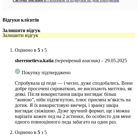
Вирівнюють тон та текстуру
Система лояльності
з кешбеком та подарунок на День Народження
Зміцнюють шкірний бар’єр
Відгуки клієнтів
Стимулюють синтез колагену
Залишити відгук
Надають шкірі сяйво та гладкість
Залишити відгук
BLIV:U
розробив власний метод виробництва для глибокого
проникнення компонентів у шкіру та їхньої ефективної дії. Продукти
Оцінено в
5
з 5
проходять процес холодної та теплої ферментації з застосуванням
ліпосомної технології.
sheremetieva.katia
(перевірений власник)
–
29.05.2025
Окрім цього, бренд використовує
низькомолекулярний колаген
від
Покупку підтверджено
компанії
Weishardt France
, що вивчає колаген вже понад 180 років.
Такий вид колагену швидко вбирається та проникає в глибокі шари
Спробувала ці педи — і чесно, дуже сподобались. Вони
шкіри.
добре просочені сироваткою, не висихають миттєво, як
деякі. Після використання шкіра виглядає більш
Активні компоненти:
“живою”, ніби підтягнутою, плюс приємна м’якість на
дотик. Я їх використовую ввечері, і зранку шкіра
Collagen Bounce Activer™
— комплекс, що складається з:
виглядає свіжішою. Дуже зручний формат, ще і можна
нарізати кожен пед на 2 астинки, бо особисто для мене
Колагену
— компоненту, що допомагає шкірі
одного повноцінного педа забагато на один раз.
залишатися пружною;
Оцінено в
5
з 5
Еластину
— білку, який утримує колаген;