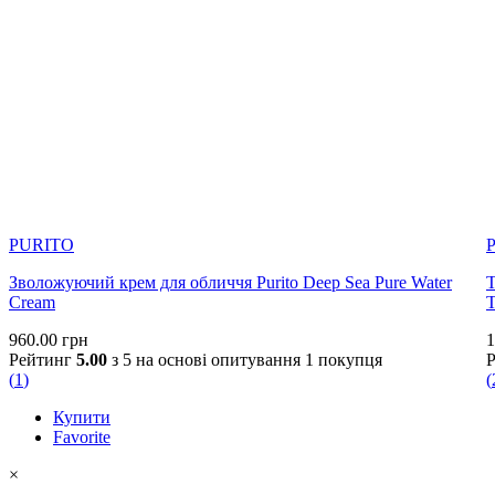
PURITO
Зволожуючий крем для обличчя Purito Deep Sea Pure Water
Т
Cream
T
960.00
грн
1
Рейтинг
5.00
з 5 на основі опитування
1
покупця
(
1
)
(
Купити
Favorite
×