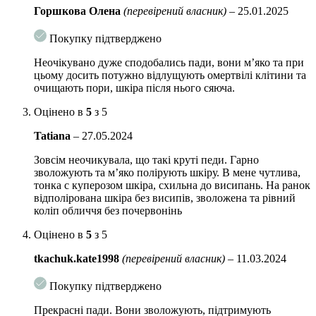
Горшкова Олена
(перевірений власник)
–
25.01.2025
Гіалуронової кислоти
— чудовому
зволожувальному компоненту;
Покупку підтверджено
Трьох видів лактобактерій
— ферментів, які
Неочікувано дуже сподобались пади, вони м’яко та при
покращують стан шкірного бар’єра.
цьому досить потужно відлущують омертвілі клітини та
очищають пори, шкіра після нього сяюча.
17 амінокислот
— відповідають за зволоження та захист
шкіри.
Оцінено в
5
з 5
12 видів пептидів
— підвищують еластичність та глибоко
Tatiana
–
27.05.2024
зволожують.
Зовсім неочикувала, що такі круті педи. Гарно
Ніацинамід
— помітно зменшує розширені пори, покращує
зволожують та м’яко полірують шкіру. В мене чутлива,
тон шкіри, а також зміцнює шкірний бар’єр.
тонка с куперозом шкіра, схильна до висипань. На ранок
відполірована шкіра без висипів, зволожена та рівний
PHA + LHA
— кислоти, що є дієвими, але делікатними
коліп обличчя без почервонінь
ексфоліантами.
Оцінено в
5
з 5
Особливості використання:
tkachuk.kate1998
(перевірений власник)
–
11.03.2024
Протріть педами очищене обличчя. Дайте есенції увібратись та
завершіть догляд кремом.
Покупку підтверджено
Також педи можна використовувати як зволожувальну маску. Просто
Прекрасні пади. Вони зволожують, підтримують