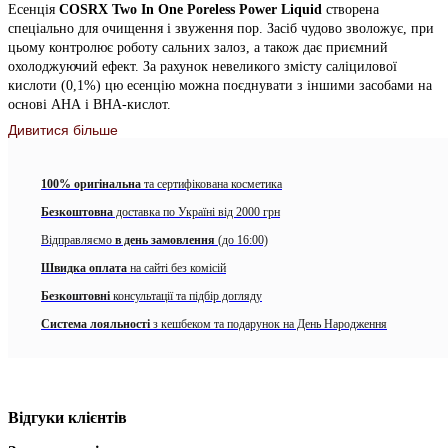
Есенція
COSRX Two In One Poreless Power Liquid
створена
спеціально для очищення і звуження пор. Засіб чудово зволожує, при
цьому контролює роботу сальних залоз, а також дає приємний
охолоджуючий ефект. За рахунок невеликого змісту саліцилової
кислоти (0,1%) цю есенцію можна поєднувати з іншими засобами на
основі АНА і ВНА-кислот.
Дивитися більше
Основні компоненти:
Екстракт кори Білої Верби
(88%) очищає пори від
100% оригінальна
та сертифікована косметика
забруднень, видаляє омертвілі клітини. Завдяки
антиоксидантним властивостям екстракт кори білої верби
Безкоштовна
доставка по Україні від 2000 грн
добре вирівнює тон шкіри, освітлює пігментацію і пост-
Відправляємо
в день замовлення
(до 16:00)
акне, заспокоює шкіру і бореться із запаленнями.
Швидка оплата
на сайті без комісій
Саліцилова кислота
(0,1%) – це прекрасний ексфоліант,
Безкоштовні
консультації та підбір догляду
який допомагає звузити пори і вирівняти рельєф шкіри.
Крім цього, саліцилова кислота володіє знезаражувальними
Система лояльності
з кешбеком та подарунок на День Народження
і протизапальними властивостями, запобігає закупорювання
пор і появі акне.
Екстракт листя м’яти
сприяє поліпшенню кольору шкіри,
зменшенню розширених пор, нормалізації роботи сальних
Відгуки клієнтів
залоз, збереженню вологи в шкірі, освіжає, надає шкірі