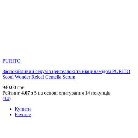
PURITO
Заспокійливий серум з центеллою та ніацинамідом PURITO
Seoul Wonder Releaf Centella Serum
940.00
грн
Рейтинг
4.07
з 5 на основі опитування
14
покупців
(
14
)
Купити
Favorite