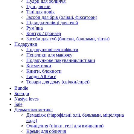
Пудри для обличчя
Туш для вій
Тіні для повік
Засоби для брів (олівці, фіксатори)
Підводки/олівці для очей
Румʼяна
Контур / бронзер
Засоби для губ (блиски, бальзами, тінти)
Подарунки
Подарункові сертифікати
Пензлики для макіяжу
Подарункове пакування/листівки
Косметички
Книги, блокноти
Гайди All Face
Товари для дому (свічки/спреї)
Bundle
Бренди
Nastya loves
Sale
Дерматокосметика
Демакіяж (гідрофільні олії, бальзами, міцелярна
вода)
Очищення (пінки, гелі для вмивання)
Креми для обличчя