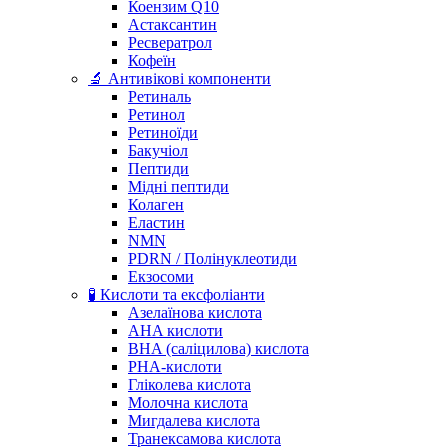
Коензим Q10
Астаксантин
Ресвератрол
Кофеїн
🔬 Антивікові компоненти
Ретиналь
Ретинол
Ретиноїди
Бакучіол
Пептиди
Мідні пептиди
Колаген
Еластин
NMN
PDRN / Полінуклеотиди
Екзосоми
🧪 Кислоти та ексфоліанти
Азелаїнова кислота
AHA кислоти
BHA (саліцилова) кислота
PHA-кислоти
Гліколева кислота
Молочна кислота
Мигдалева кислота
Транексамова кислота