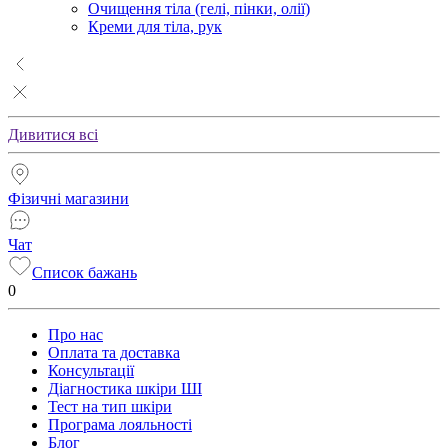
Очищення тіла (гелі, пінки, олії)
Креми для тіла, рук
Дивитися всі
Фізичні магазини
Чат
Список бажань
0
Про нас
Оплата та доставка
Консультації
Діагностика шкіри ШІ
Тест на тип шкіри
Програма лояльності
Блог