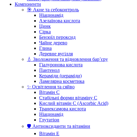
Компоненти
🎯 Акне та себоконтроль
Ніацинамід
Азелаїнова кислота
Цинк
Сірка
Бензоїл пероксид
Чайне дерево
Глина
Деревне вугілля
💧 Зволоження та відновлення бар’єру
Гіалуронова кислота
Пантенол
Кераміди (цераміди)
Ламелярна косметика
✨ Освітлення та сяйво
Вітамін С
Стабільні форми вітаміну С
Кислий вітамін С (Ascorbic Acid)
Транексамова кислота
Ніацинамід
Глутатіон
🛡️ Антиоксиданти та вітаміни
Вітамін Е