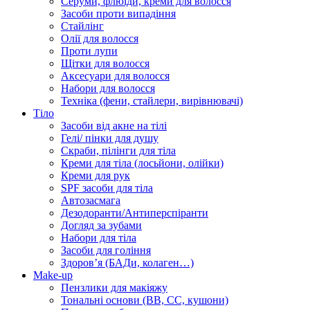
Серуми, флюїди, креми для волосся
Засоби проти випадіння
Стайлінг
Олії для волосся
Проти лупи
Щітки для волосся
Аксесуари для волосся
Набори для волосся
Техніка (фени, стайлери, вирівнювачі)
Тіло
Засоби від акне на тілі
Гелі/ пінки для душу
Скраби, пілінги для тіла
Креми для тіла (лосьйони, олійки)
Креми для рук
SPF засоби для тіла
Автозасмага
Дезодоранти/Антиперспіранти
Догляд за зубами
Набори для тіла
Засоби для гоління
Здоровʼя (БАДи, колаген…)
Make-up
Пензлики для макіяжу
Тональні основи (BB, CC, кушони)