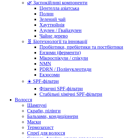
🌿 Заспокійливі компоненти
Центелла азіатська
Полин
Зелений чай
Хауттюйнія
Азулен / Гвайазулен
Чайне дерево
🧬 Біотехнології та інновації
Пробіотики, пребіотики та постбіотики
Ензими (ферменти)
Мікроспікули / спікули
NMN
PDRN / Полінуклеотиди
Екзосоми
☀️ SPF-фільтри
Фізичні SPF-фільтри
Стабільні хімічні SPF-фільтри
Волосся
Шампуні
Скраби, пілінги
Бальзами, кондиціонери
Маски
Термозахист
Спреї для волосся