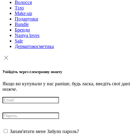
Волосся
Тіло
Make-up
Подарунки
Bundle
Бренди
Nastya loves
Sale
Дерматокосметика
Увійдіть через електронну пошту
Якщо ви купували у нас раніше, будь ласка, введіть свої дані
нижче.
Запам'ятати мене
Забули пароль?