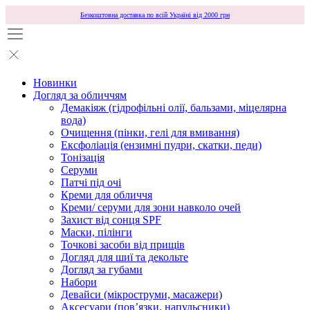
Безкоштовна доставка по всій Україні від 2000 грн
Новинки
Догляд за обличчям
Демакіяж (гідрофільні олії, бальзами, міцелярна
вода)
Очищення (пінки, гелі для вмивання)
Ексфоліація (ензимні пудри, скатки, педи)
Тонізація
Серуми
Патчі під очі
Креми для обличчя
Креми/ серуми для зони навколо очей
Захист від сонця SPF
Маски, пілінги
Точкові засоби від прищів
Догляд для шиї та декольте
Догляд за губами
Набори
Девайси (мікроструми, масажери)
Аксесуари (повʼязки, напульсники)