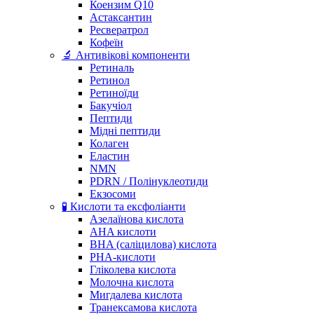
Коензим Q10
Астаксантин
Ресвератрол
Кофеїн
🔬 Антивікові компоненти
Ретиналь
Ретинол
Ретиноїди
Бакучіол
Пептиди
Мідні пептиди
Колаген
Еластин
NMN
PDRN / Полінуклеотиди
Екзосоми
🧪 Кислоти та ексфоліанти
Азелаїнова кислота
AHA кислоти
BHA (саліцилова) кислота
PHA-кислоти
Гліколева кислота
Молочна кислота
Мигдалева кислота
Транексамова кислота