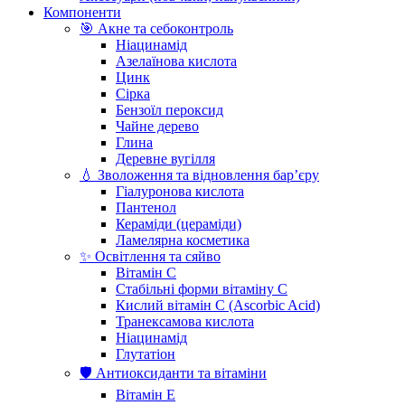
Компоненти
🎯 Акне та себоконтроль
Ніацинамід
Азелаїнова кислота
Цинк
Сірка
Бензоїл пероксид
Чайне дерево
Глина
Деревне вугілля
💧 Зволоження та відновлення бар’єру
Гіалуронова кислота
Пантенол
Кераміди (цераміди)
Ламелярна косметика
✨ Освітлення та сяйво
Вітамін С
Стабільні форми вітаміну С
Кислий вітамін С (Ascorbic Acid)
Транексамова кислота
Ніацинамід
Глутатіон
🛡️ Антиоксиданти та вітаміни
Вітамін Е