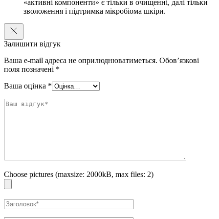
«активні компоненти» є тільки в очищенні, далі тільки
загоювальну та дезінфікуючу дію, сприяє загоєнню, а також
зволоження і підтримка мікробіома шкіри.
виявляє легку відбілюючу дію.
Екстракт гамамелісу віргінського заспокоює, зволожує,
живить
Залишити відгук
Спосіб застосування:
Нанесіть невелику кількість засобу на вологі
Ваша e-mail адреса не оприлюднюватиметься.
Обов’язкові
долоні, акуратно намильте до появи піни. Отриману піну нанесіть на
поля позначені
*
вологе обличчя, помасажуйте круговими рухами, потім змийте
теплою водою, уникаючи потрапляння на слизові оболонки.
Ваша оцінка
*
Обʼєм:
150 мл
Choose pictures (maxsize: 2000kB, max files: 2)