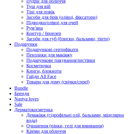
Пудри для обличчя
Туш для вій
Тіні для повік
Засоби для брів (олівці, фіксатори)
Підводки/олівці для очей
Румʼяна
Контур / бронзер
Засоби для губ (блиски, бальзами, тінти)
Подарунки
Подарункові сертифікати
Пензлики для макіяжу
Подарункове пакування/листівки
Косметички
Книги, блокноти
Гайди All Face
Товари для дому (свічки/спреї)
Bundle
Бренди
Nastya loves
Sale
Дерматокосметика
Демакіяж (гідрофільні олії, бальзами, міцелярна
вода)
Очищення (пінки, гелі для вмивання)
Креми для обличчя