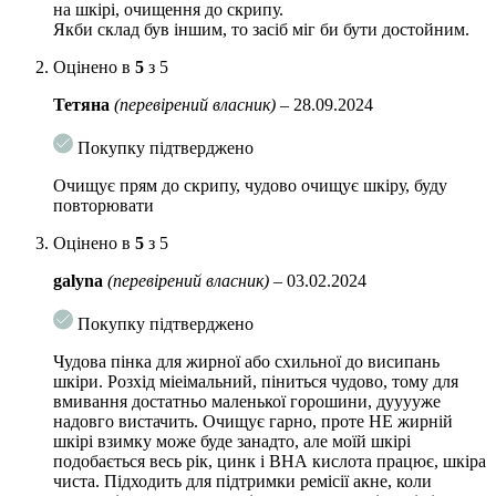
запальних реакцій, очищає шкіру від комедонов, акне,
на шкірі, очищення до скрипу.
Якби склад був іншим, то засіб міг би бути достойним.
знижує вироблення шкірного жиру і закупорку пор
сальними пробками.
Оцінено в
5
з 5
Екстракт Хуттунії виявляє виражену протизапальну та
Тетяна
(перевірений власник)
–
28.09.2024
антимікробну дію, інгібує вироблення шкірного жиру, надає
зволожуючу дію на шкіру.
Покупку підтверджено
Цинк PCA регулює секрецію шкірного сала шляхом
Очищує прям до скрипу, чудово очищує шкіру, буду
пригнічення 5-α-редуктази, пригнічує зростання бактерій,
повторювати
включаючи пропіонібактерії, пов’язані з акне.
Оцінено в
5
з 5
Selcemix-CU унікальна розробка CUSKIN, полегшення стану
шкіри, при акне, має протизапальний та антибактеріальний
galyna
(перевірений власник)
–
03.02.2024
ефект.
Покупку підтверджено
Екстракт центелли азіатської має протизапальну дію,
забезпечує антиоксидантний захист, послаблює негативний
Чудова пінка для жирної або схильної до висипань
вплив ультрафіолету.
шкіри. Розхід міеімальний, піниться чудово, тому для
вмивання достатньо маленької горошини, дууууже
Екстракт Хлорелли має виражену антиоксидантну,
надовго вистачить. Очищує гарно, проте НЕ жирній
зволожуючу, вітамінізуючу, ранозагоювальну,
шкірі взимку може буде занадто, але моїй шкірі
антибактеріальну та оздоровлюючу дію.
подобається весь рік, цинк і ВНА кислота працює, шкіра
чиста. Підходить для підтримки ремісії акне, коли
Екстракт кори Іви м’яко стимулює відлущування, виявляє