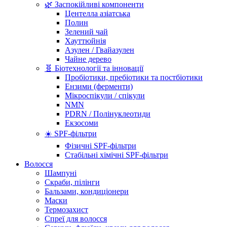
🌿 Заспокійливі компоненти
Центелла азіатська
Полин
Зелений чай
Хауттюйнія
Азулен / Гвайазулен
Чайне дерево
🧬 Біотехнології та інновації
Пробіотики, пребіотики та постбіотики
Ензими (ферменти)
Мікроспікули / спікули
NMN
PDRN / Полінуклеотиди
Екзосоми
☀️ SPF-фільтри
Фізичні SPF-фільтри
Стабільні хімічні SPF-фільтри
Волосся
Шампуні
Скраби, пілінги
Бальзами, кондиціонери
Маски
Термозахист
Спреї для волосся