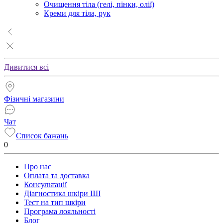
Очищення тіла (гелі, пінки, олії)
Креми для тіла, рук
Дивитися всі
Фізичні магазини
Чат
Список бажань
0
Про нас
Оплата та доставка
Консультації
Діагностика шкіри ШІ
Тест на тип шкіри
Програма лояльності
Блог