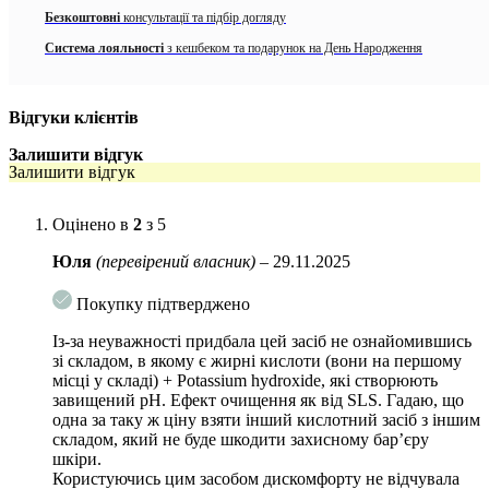
Безкоштовні
консультації та підбір догляду
Має антиоксидантні властивості
Система лояльності
з кешбеком та подарунок на День Народження
Стимулює оновлення шкіри
Зменшує чорні цятки
Відгуки клієнтів
Показання:
Залишити відгук
Залишити відгук
Закриті комедони
Відкриті комедони
Оцінено в
2
з 5
Акне
Юля
(перевірений власник)
–
29.11.2025
Активні компоненти:
Покупку підтверджено
Саліцилова кислота (BHA) має протизапальні, очищуючі,
Із-за неуважності придбала цей засіб не ознайомившись
омолоджуючі і відбілюючі властивості. Зменшує запальний
зі складом, в якому є жирні кислоти (вони на першому
процес за рахунок ефективної боротьби з бактеріями,
місці у складі) + Potassium hydroxide, які створюють
запобігає появі прищів, прискорює загоєння дрібних ран.
завищений рН. Ефект очищення як від SLS. Гадаю, що
одна за таку ж ціну взяти інший кислотний засіб з іншим
Екстракт листя чайного дерева має антибактеріальну і
складом, який не буде шкодити захисному бар’єру
антисептичну дію, бореться з патогенною мікрофлорою на
шкіри.
поверхні шкіри, запобігаючи їх розмноженню і виникненню
Користуючись цим засобом дискомфорту не відчувала