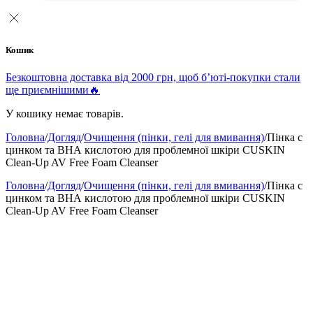
Кошик
Безкоштовна доставка від 2000 грн, щоб б’юті-покупки стали
ще приємнішими🔥
У кошику немає товарів.
Головна
/
Догляд
/
Очищення (пінки, гелі для вмивання)
/
Пінка с
цинком та ВНА кислотою для проблемної шкіри CUSKIN
Clean-Up AV Free Foam Cleanser
Головна
/
Догляд
/
Очищення (пінки, гелі для вмивання)
/
Пінка с
цинком та ВНА кислотою для проблемної шкіри CUSKIN
Clean-Up AV Free Foam Cleanser