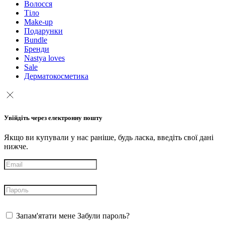
Волосся
Тіло
Make-up
Подарунки
Bundle
Бренди
Nastya loves
Sale
Дерматокосметика
Увійдіть через електронну пошту
Якщо ви купували у нас раніше, будь ласка, введіть свої дані
нижче.
Запам'ятати мене
Забули пароль?