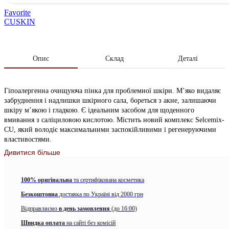
Favorite
CUSKIN
Опис
Склад
Деталі
Гіпоалергенна очищуюча пінка для проблемної шкіри. М’яко видаляє
забруднення і надлишки шкірного сала, бореться з акне, залишаючи
шкіру м’якою і гладкою. Є ідеальним засобом для щоденного
вмивання з саліциловою кислотою. Містить новий комплекс Selcemix-
CU, який володіє максимальними заспокійливими і регенеруючими
властивостями.
Дивитися більше
Засіб має яскраво виражену антибактеріальну дію, усуває свербіж,
знімає роздратування, лікує акне і лущення. Відмінно підходить для
проблемної чутливої шкіри.
100% оригінальна
та сертифікована косметика
Дія засобу:
Безкоштовна
доставка по Україні від 2000 грн
Відправляємо
в день замовлення
(до 16:00)
Зменшує прояви акне
Швидка оплата
на сайті без комісій
Нормалізує роботу сальних залоз