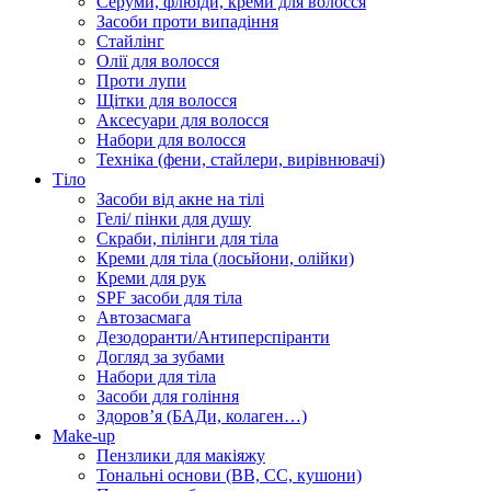
Серуми, флюїди, креми для волосся
Засоби проти випадіння
Стайлінг
Олії для волосся
Проти лупи
Щітки для волосся
Аксесуари для волосся
Набори для волосся
Техніка (фени, стайлери, вирівнювачі)
Тіло
Засоби від акне на тілі
Гелі/ пінки для душу
Скраби, пілінги для тіла
Креми для тіла (лосьйони, олійки)
Креми для рук
SPF засоби для тіла
Автозасмага
Дезодоранти/Антиперспіранти
Догляд за зубами
Набори для тіла
Засоби для гоління
Здоровʼя (БАДи, колаген…)
Make-up
Пензлики для макіяжу
Тональні основи (BB, CC, кушони)