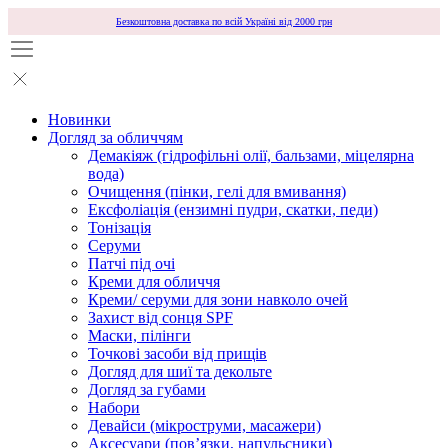
Безкоштовна доставка по всій Україні від 2000 грн
Новинки
Догляд за обличчям
Демакіяж (гідрофільні олії, бальзами, міцелярна
вода)
Очищення (пінки, гелі для вмивання)
Ексфоліація (ензимні пудри, скатки, педи)
Тонізація
Серуми
Патчі під очі
Креми для обличчя
Креми/ серуми для зони навколо очей
Захист від сонця SPF
Маски, пілінги
Точкові засоби від прищів
Догляд для шиї та декольте
Догляд за губами
Набори
Девайси (мікроструми, масажери)
Аксесуари (повʼязки, напульсники)