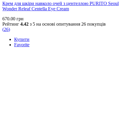
Крем для шкіри навколо очей з центеллою PURITO Seoul
Wonder Releaf Centella Eye Cream
670.00
грн
Рейтинг
4.42
з 5 на основі опитування
26
покупців
(
26
)
Купити
Favorite