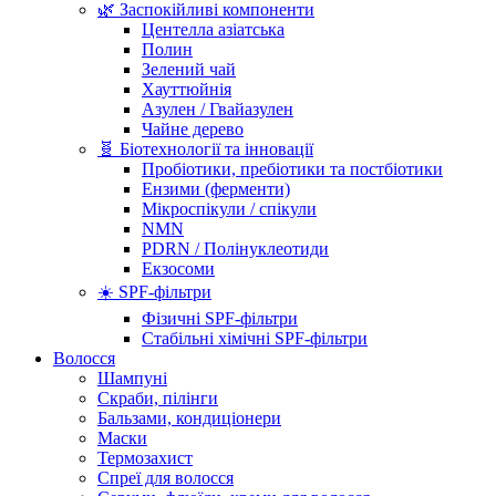
🌿 Заспокійливі компоненти
Центелла азіатська
Полин
Зелений чай
Хауттюйнія
Азулен / Гвайазулен
Чайне дерево
🧬 Біотехнології та інновації
Пробіотики, пребіотики та постбіотики
Ензими (ферменти)
Мікроспікули / спікули
NMN
PDRN / Полінуклеотиди
Екзосоми
☀️ SPF-фільтри
Фізичні SPF-фільтри
Стабільні хімічні SPF-фільтри
Волосся
Шампуні
Скраби, пілінги
Бальзами, кондиціонери
Маски
Термозахист
Спреї для волосся