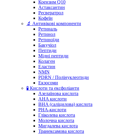
Коензим Q10
Астаксантин
Ресвератрол
Кофеїн
🔬 Антивікові компоненти
Ретиналь
Ретинол
Ретиноїди
Бакучіол
Пептиди
Мідні пептиди
Колаген
Еластин
NMN
PDRN / Полінуклеотиди
Екзосоми
🧪 Кислоти та ексфоліанти
Азелаїнова кислота
AHA кислоти
BHA (саліцилова) кислота
PHA-кислоти
Гліколева кислота
Молочна кислота
Мигдалева кислота
Транексамова кислота