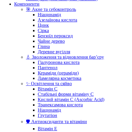
Компоненти
🎯 Акне та себоконтроль
Ніацинамід
Азелаїнова кислота
Цинк
Сірка
Бензоїл пероксид
Чайне дерево
Глина
Деревне вугілля
💧 Зволоження та відновлення бар’єру
Гіалуронова кислота
Пантенол
Кераміди (цераміди)
Ламелярна косметика
✨ Освітлення та сяйво
Вітамін С
Стабільні форми вітаміну С
Кислий вітамін С (Ascorbic Acid)
Транексамова кислота
Ніацинамід
Глутатіон
🛡️ Антиоксиданти та вітаміни
Вітамін Е