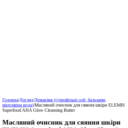
Головна
/
Догляд
/
Демакіяж (гідрофільні олії, бальзами,
міцелярна вода)
/
Масляний очисник для сяяння шкіри ELEMIS
Superfood AHA Glow Cleansing Butter
Масляний очисник для сяяння шкіри