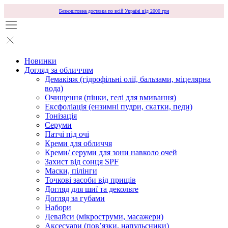
Безкоштовна доставка по всій Україні від 2000 грн
Новинки
Догляд за обличчям
Демакіяж (гідрофільні олії, бальзами, міцелярна
вода)
Очищення (пінки, гелі для вмивання)
Ексфоліація (ензимні пудри, скатки, педи)
Тонізація
Серуми
Патчі під очі
Креми для обличчя
Креми/ серуми для зони навколо очей
Захист від сонця SPF
Маски, пілінги
Точкові засоби від прищів
Догляд для шиї та декольте
Догляд за губами
Набори
Девайси (мікроструми, масажери)
Аксесуари (повʼязки, напульсники)