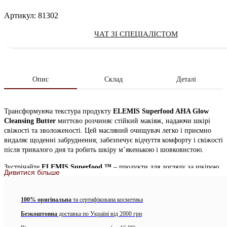
Артикул:
81302
ЧАТ ЗІ СПЕЦІАЛІСТОМ
Опис
Склад
Деталі
Трансформуюча текстура продукту
ELEMIS Superfood AHA Glow
Cleansing Butter
миттєво розчиняє стійкий макіяж, надаючи шкірі
свіжості та зволоженості. Цей масляний очищувач легко і приємно
видаляє щоденні забруднення; забезпечує відчуття комфорту і свіжості
після тривалого дня та робить шкіру м’якенькою і шовковистою.
Зустрічайте
ELEMIS Superfood ™
– продукти для догляду за шкірою,
Дивитися більше
створені за участю науки та досвіду, що втілюють силу суперфудів. Ці
складники, багаті антиоксидантами, омега-кислотами, вітамінами та
мінералами, живлять шкіру та відновлюють її захисний бар’єр.
100% оригінальна
та сертифікована косметика
Цей комфортний масляний очищувач ідеально підходить для всіх
Безкоштовна
доставка по Україні від 2000 грн
типів шкіри та має
3 способи застосування: