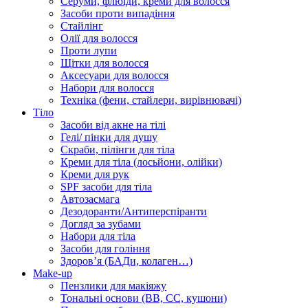
Серуми, флюїди, креми для волосся
Засоби проти випадіння
Стайлінг
Олії для волосся
Проти лупи
Щітки для волосся
Аксесуари для волосся
Набори для волосся
Техніка (фени, стайлери, вирівнювачі)
Тіло
Засоби від акне на тілі
Гелі/ пінки для душу
Скраби, пілінги для тіла
Креми для тіла (лосьйони, олійки)
Креми для рук
SPF засоби для тіла
Автозасмага
Дезодоранти/Антиперспіранти
Догляд за зубами
Набори для тіла
Засоби для гоління
Здоровʼя (БАДи, колаген…)
Make-up
Пензлики для макіяжу
Тональні основи (BB, CC, кушони)