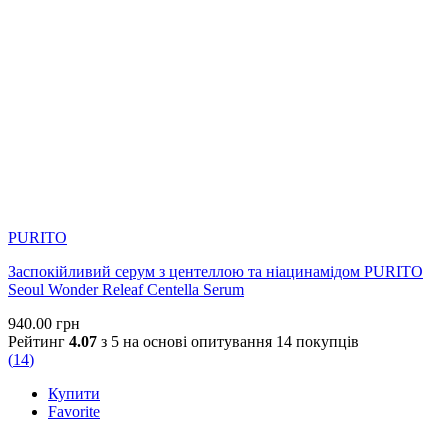
PURITO
Заспокійливий серум з центеллою та ніацинамідом PURITO
Seoul Wonder Releaf Centella Serum
940.00
грн
Рейтинг
4.07
з 5 на основі опитування
14
покупців
(
14
)
Купити
Favorite