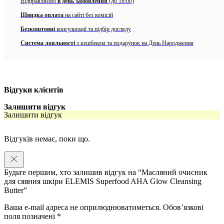
Відправляємо
в день замовлення
(до 16:00)
1.
Глибоке очищення
: Для забезпечення інтенсивного очищення.
Швидка оплата
на сайті без комісій
Безкоштовні
консультації та підбір догляду
2.
Зняття макіяжу
: Швидке та ефективне видалення макіяжу.
Система лояльності
з кешбеком та подарунок на День Народження
3.
Зволожуюча маска
: Використовуйте для подвійної дії – очищення
та зволоження шкіри.
Особливості:
Відгуки клієнтів
Забезпечує відчуття глибокого очищення, освіжаючи шкіру.
Залишити відгук
Легко видаляє щоденні забруднення, допомагаючи зберегти
Залишити відгук
шкіру чистою.
Ефективно видаляє стійкий макіяж, роблячи процес
Відгуків немає, поки що.
видалення легким та швидким.
Надає шкірі природне сяйво, роблячи її більш живою і
доглянутою.
Будьте першим, хто залишив відгук на “Масляний очисник
для сяяння шкіри ELEMIS Superfood AHA Glow Cleansing
Забезпечує здоровий вигляд та відчуття зволоженості шкіри,
Butter”
підкреслюючи її природну красу.
Ваша e-mail адреса не оприлюднюватиметься.
Обов’язкові
Активні компоненти:
поля позначені
*