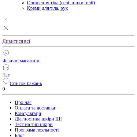
Очищення тіла (гелі, пінки, олії)
Креми для тіла, рук
Дивитися всі
Фізичні магазини
Чат
Список бажань
0
Про нас
Оплата та доставка
Консультації
Діагностика шкіри ШІ
Тест на тип шкіри
Програма лояльності
Блог