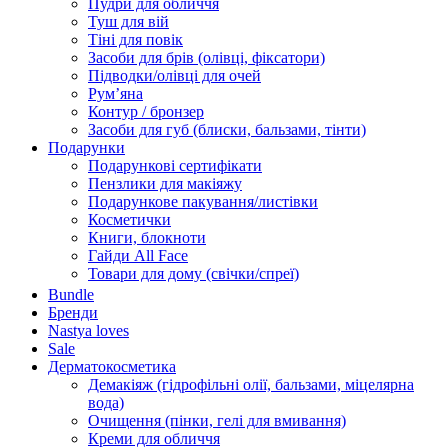
Пудри для обличчя
Туш для вій
Тіні для повік
Засоби для брів (олівці, фіксатори)
Підводки/олівці для очей
Румʼяна
Контур / бронзер
Засоби для губ (блиски, бальзами, тінти)
Подарунки
Подарункові сертифікати
Пензлики для макіяжу
Подарункове пакування/листівки
Косметички
Книги, блокноти
Гайди All Face
Товари для дому (свічки/спреї)
Bundle
Бренди
Nastya loves
Sale
Дерматокосметика
Демакіяж (гідрофільні олії, бальзами, міцелярна
вода)
Очищення (пінки, гелі для вмивання)
Креми для обличчя