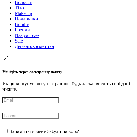
Волосся
Тіло
Make-up
Подарунки
Bundle
Бренди
Nastya loves
Sale
Дерматокосметика
Увійдіть через електронну пошту
Якщо ви купували у нас раніше, будь ласка, введіть свої дані
нижче.
Запам'ятати мене
Забули пароль?