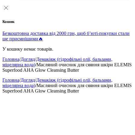
Кошик
Безкоштовна доставка від 2000 грн, щоб б’юті-покупки стали
ще приємнішими🔥
У кошику немає товарів.
Головна
/
Догляд
/
Демакіяж (гідрофільні олії, бальзами,
міцелярна вода)
/
Масляний очисник для сяяння шкіри ELEMIS
Superfood AHA Glow Cleansing Butter
Головна
/
Догляд
/
Демакіяж (гідрофільні олії, бальзами,
міцелярна вода)
/
Масляний очисник для сяяння шкіри ELEMIS
Superfood AHA Glow Cleansing Butter