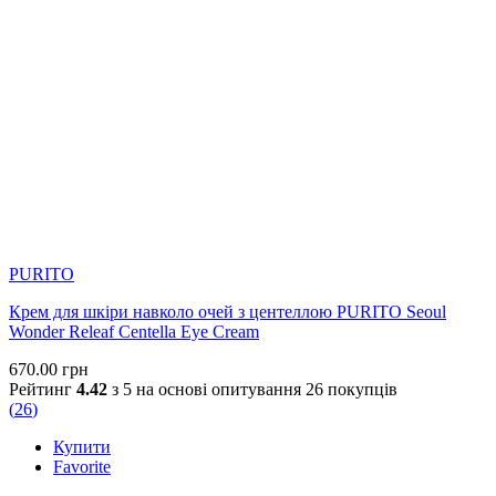
Застереження
: застосування засобу слід впроваджувати поступово.
Почніть з використання невеликої кількості сироватки 1–2 рази на
тиждень і збільшуйте її кількість зважаючи на реакцію шкіри. Зранку
обов’язково використовуйте сонцезахисний засіб з високим рівнем
SPF. Зауважте, що під час вагітності та годування грудьми,
використовувати продукти з ретинолом не рекомендовано. Перед
застосуванням проконсультуйтеся з лікарем.
PURITO
Крем для шкіри навколо очей з центеллою PURITO Seoul
Wonder Releaf Centella Eye Cream
670.00
грн
Рейтинг
4.42
з 5 на основі опитування
26
покупців
(
26
)
Купити
Favorite