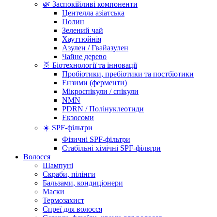
🌿 Заспокійливі компоненти
Центелла азіатська
Полин
Зелений чай
Хауттюйнія
Азулен / Гвайазулен
Чайне дерево
🧬 Біотехнології та інновації
Пробіотики, пребіотики та постбіотики
Ензими (ферменти)
Мікроспікули / спікули
NMN
PDRN / Полінуклеотиди
Екзосоми
☀️ SPF-фільтри
Фізичні SPF-фільтри
Стабільні хімічні SPF-фільтри
Волосся
Шампуні
Скраби, пілінги
Бальзами, кондиціонери
Маски
Термозахист
Спреї для волосся