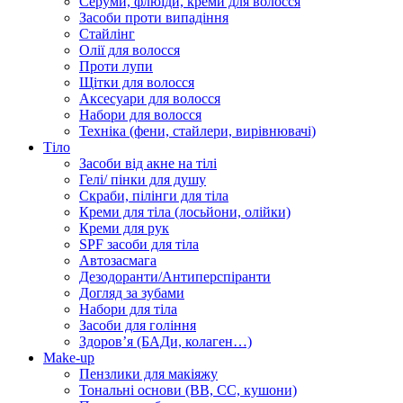
Серуми, флюїди, креми для волосся
Засоби проти випадіння
Стайлінг
Олії для волосся
Проти лупи
Щітки для волосся
Аксесуари для волосся
Набори для волосся
Техніка (фени, стайлери, вирівнювачі)
Тіло
Засоби від акне на тілі
Гелі/ пінки для душу
Скраби, пілінги для тіла
Креми для тіла (лосьйони, олійки)
Креми для рук
SPF засоби для тіла
Автозасмага
Дезодоранти/Антиперспіранти
Догляд за зубами
Набори для тіла
Засоби для гоління
Здоровʼя (БАДи, колаген…)
Make-up
Пензлики для макіяжу
Тональні основи (BB, CC, кушони)