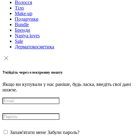
Волосся
Тіло
Make-up
Подарунки
Bundle
Бренди
Nastya loves
Sale
Дерматокосметика
Увійдіть через електронну пошту
Якщо ви купували у нас раніше, будь ласка, введіть свої дані
нижче.
Запам'ятати мене
Забули пароль?