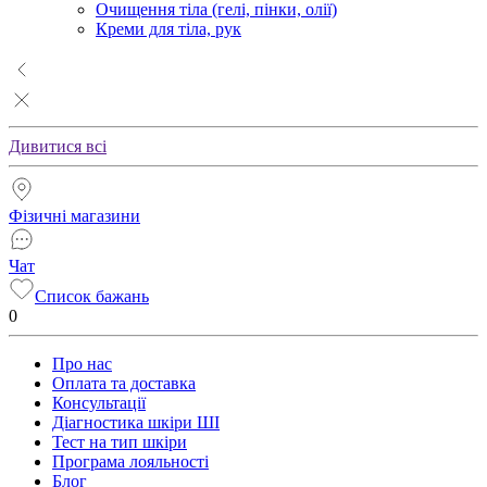
Очищення тіла (гелі, пінки, олії)
Креми для тіла, рук
Дивитися всі
Фізичні магазини
Чат
Список бажань
0
Про нас
Оплата та доставка
Консультації
Діагностика шкіри ШІ
Тест на тип шкіри
Програма лояльності
Блог