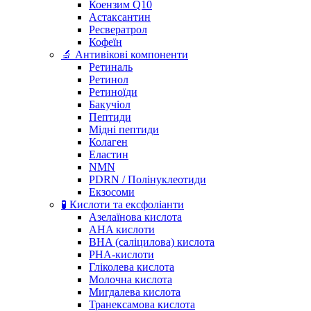
Коензим Q10
Астаксантин
Ресвератрол
Кофеїн
🔬 Антивікові компоненти
Ретиналь
Ретинол
Ретиноїди
Бакучіол
Пептиди
Мідні пептиди
Колаген
Еластин
NMN
PDRN / Полінуклеотиди
Екзосоми
🧪 Кислоти та ексфоліанти
Азелаїнова кислота
AHA кислоти
BHA (саліцилова) кислота
PHA-кислоти
Гліколева кислота
Молочна кислота
Мигдалева кислота
Транексамова кислота