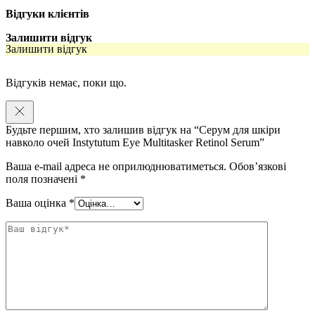
Омолоджує шкіру навколо очей
Відгуки клієнтів
Клінічно доведений ліфтинг-ефект верхньої повіки – на
Залишити відгук
60%
Залишити відгук
Зменшує темні кола та набряки
Відгуків немає, поки що.
Висвітлює пігментацію
Покращує тонус і еластичність шкіри
Будьте першим, хто залишив відгук на “Серум для шкіри
Розгладжує, заспокоює, пом’якшує, зволожує
навколо очей Instytutum Eye Multitasker Retinol Serum”
Активні компоненти:
Ваша e-mail адреса не оприлюднюватиметься.
Обов’язкові
поля позначені
*
5% ретиноїдного комплексу нового покоління з
гідроксипінаколоном
– допомагає в боротьбі зі старінням
Ваша оцінка
*
шкіри.
Екстракт рамбутану,
у поєднанні з ретиноїдним
комплексом, покращує текстуру шкіри, зменшує зморшки та
підвищує тонус і еластичність, роблячи шкіру молодшою.
Екстракт білих квітів
– зменшує темні круги під очима,
пігментацію та підтягує верхні повіки.