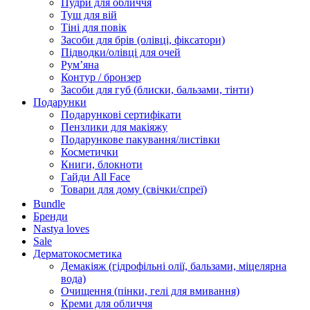
Пудри для обличчя
Туш для вій
Тіні для повік
Засоби для брів (олівці, фіксатори)
Підводки/олівці для очей
Румʼяна
Контур / бронзер
Засоби для губ (блиски, бальзами, тінти)
Подарунки
Подарункові сертифікати
Пензлики для макіяжу
Подарункове пакування/листівки
Косметички
Книги, блокноти
Гайди All Face
Товари для дому (свічки/спреї)
Bundle
Бренди
Nastya loves
Sale
Дерматокосметика
Демакіяж (гідрофільні олії, бальзами, міцелярна
вода)
Очищення (пінки, гелі для вмивання)
Креми для обличчя