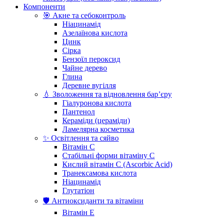
Компоненти
🎯 Акне та себоконтроль
Ніацинамід
Азелаїнова кислота
Цинк
Сірка
Бензоїл пероксид
Чайне дерево
Глина
Деревне вугілля
💧 Зволоження та відновлення бар’єру
Гіалуронова кислота
Пантенол
Кераміди (цераміди)
Ламелярна косметика
✨ Освітлення та сяйво
Вітамін С
Стабільні форми вітаміну С
Кислий вітамін С (Ascorbic Acid)
Транексамова кислота
Ніацинамід
Глутатіон
🛡️ Антиоксиданти та вітаміни
Вітамін Е