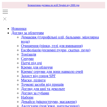
Безкоштовна доставка по всій Україні від 2000 грн
Новинки
Догляд за обличчям
Демакіяж (гідрофільні олії, бальзами, міцелярна
вода)
Очищення (пінки, гелі для вмивання)
Ексфоліація (ензимні пудри, скатки, педи)
Тонізація
Серуми
Патчі під очі
Креми для обличчя
Креми/ серуми для зони навколо очей
Захист від сонця SPF
Маски, пілінги
Точкові засоби від прищів
Догляд для шиї та декольте
Догляд за губами
Набори
Девайси (мікроструми, масажери)
Аксесуари (повʼязки, напульсники)