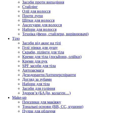
Засоби проти випадіння
Стайлінг
Олії для волосся
Проти лупи
Щітки для волосся
Аксесуари для волосся
Набори для волосся
Техніка (фени, стайлери, вирівнювачі)
Тіло
Засоби від акне на тілі
Гелі/ пінки для душу
Скраби, пілінги для тіла
Креми для тіла (лосьйони, олійки)
Креми для рук
SPF засоби для тіла
Автозасмага
Дезодоранти/Антиперспіранти
Догляд за зубами
Набори для тіла
Засоби для гоління
Здоровʼя (БАДи, колаген…)
Make-up
Пензлики для макіяжу
Тональні основи (BB, CC, кушони)
Пудри для обличчя