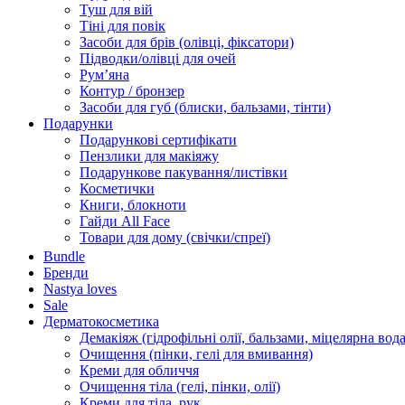
Туш для вій
Тіні для повік
Засоби для брів (олівці, фіксатори)
Підводки/олівці для очей
Румʼяна
Контур / бронзер
Засоби для губ (блиски, бальзами, тінти)
Подарунки
Подарункові сертифікати
Пензлики для макіяжу
Подарункове пакування/листівки
Косметички
Книги, блокноти
Гайди All Face
Товари для дому (свічки/спреї)
Bundle
Бренди
Nastya loves
Sale
Дерматокосметика
Демакіяж (гідрофільні олії, бальзами, міцелярна вода
Очищення (пінки, гелі для вмивання)
Креми для обличчя
Очищення тіла (гелі, пінки, олії)
Креми для тіла, рук