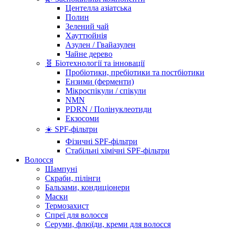
Центелла азіатська
Полин
Зелений чай
Хауттюйнія
Азулен / Гвайазулен
Чайне дерево
🧬 Біотехнології та інновації
Пробіотики, пребіотики та постбіотики
Ензими (ферменти)
Мікроспікули / спікули
NMN
PDRN / Полінуклеотиди
Екзосоми
☀️ SPF-фільтри
Фізичні SPF-фільтри
Стабільні хімічні SPF-фільтри
Волосся
Шампуні
Скраби, пілінги
Бальзами, кондиціонери
Маски
Термозахист
Спреї для волосся
Серуми, флюїди, креми для волосся