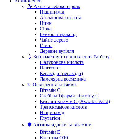
Компоненти
🎯 Акне та себоконтроль
Ніацинамід
Азелаїнова кислота
Цинк
Сірка
Бензоїл пероксид
Чайне дерево
Глина
Деревне вугілля
💧 Зволоження та відновлення бар’єру
Гіалуронова кислота
Пантенол
Кераміди (цераміди)
Ламелярна косметика
✨ Освітлення та сяйво
Вітамін С
Стабільні форми вітаміну С
Кислий вітамін С (Ascorbic Acid)
Транексамова кислота
Ніацинамід
Глутатіон
🛡️ Антиоксиданти та вітаміни
Вітамін Е
Коензим Q10