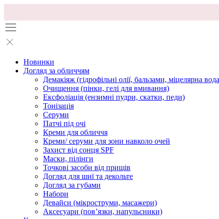
Новинки
Догляд за обличчям
Демакіяж (гідрофільні олії, бальзами, міцелярна вода
Очищення (пінки, гелі для вмивання)
Ексфоліація (ензимні пудри, скатки, педи)
Тонізація
Серуми
Патчі під очі
Креми для обличчя
Креми/ серуми для зони навколо очей
Захист від сонця SPF
Маски, пілінги
Точкові засоби від прищів
Догляд для шиї та декольте
Догляд за губами
Набори
Девайси (мікроструми, масажери)
Аксесуари (повʼязки, напульсники)