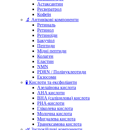
Астаксантин
Ресвератрол
Кофеїн
🔬 Антивікові компоненти
Ретиналь
Ретинол
Ретиноїди
Бакучіол
Пептиди
Мідні пептиди
Колаген
Еластин
NMN
PDRN / Полінуклеотиди
Екзосоми
🧪 Кислоти та ексфоліанти
Азелаїнова кислота
AHA кислоти
BHA (саліцилова) кислота
PHA-кислоти
Гліколева кислота
Молочна кислота
Мигдалева кислота
Транексамова кислота
🌿 Заспокійливі компоненти