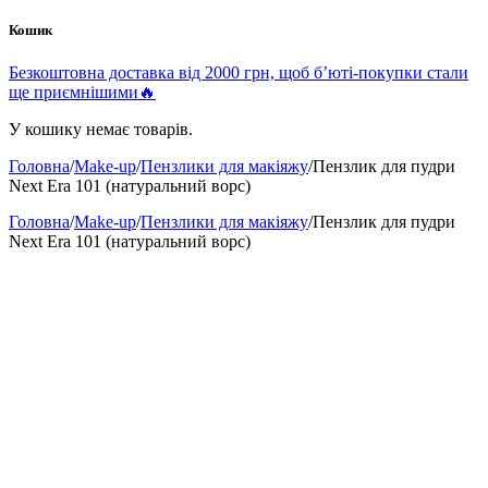
Кошик
Безкоштовна доставка від 2000 грн, щоб б’юті-покупки стали
ще приємнішими🔥
У кошику немає товарів.
Головна
/
Make-up
/
Пензлики для макіяжу
/
Пензлик для пудри
Next Era 101 (натуральний ворс)
Головна
/
Make-up
/
Пензлики для макіяжу
/
Пензлик для пудри
Next Era 101 (натуральний ворс)