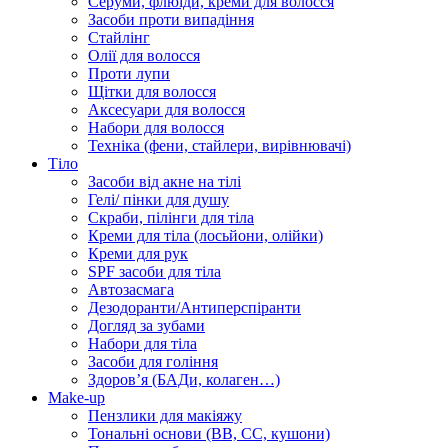
Серуми, флюїди, креми для волосся
Засоби проти випадіння
Стайлінг
Олії для волосся
Проти лупи
Щітки для волосся
Аксесуари для волосся
Набори для волосся
Техніка (фени, стайлери, вирівнювачі)
Тіло
Засоби від акне на тілі
Гелі/ пінки для душу
Скраби, пілінги для тіла
Креми для тіла (лосьйони, олійки)
Креми для рук
SPF засоби для тіла
Автозасмага
Дезодоранти/Антиперспіранти
Догляд за зубами
Набори для тіла
Засоби для гоління
Здоровʼя (БАДи, колаген…)
Make-up
Пензлики для макіяжу
Тональні основи (BB, CC, кушони)