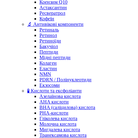
Коензим Q10
Астаксантин
Ресвератрол
Кофеїн
🔬 Антивікові компоненти
Ретиналь
Ретинол
Ретиноїди
Бакучіол
Пептиди
Мідні пептиди
Колаген
Еластин
NMN
PDRN / Полінуклеотиди
Екзосоми
🧪 Кислоти та ексфоліанти
Азелаїнова кислота
AHA кислоти
BHA (саліцилова) кислота
PHA-кислоти
Гліколева кислота
Молочна кислота
Мигдалева кислота
Транексамова кислота