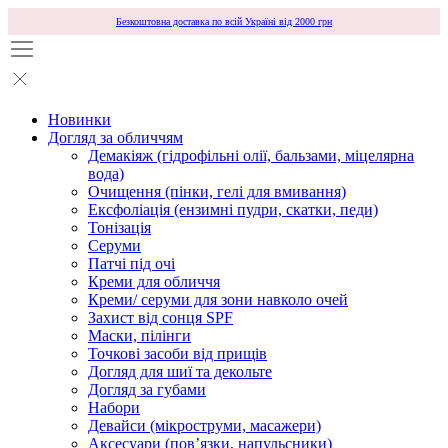
Безкоштовна доставка по всій Україні від 2000 грн
Новинки
Догляд за обличчям
Демакіяж (гідрофільні олії, бальзами, міцелярна
вода)
Очищення (пінки, гелі для вмивання)
Ексфоліація (ензимні пудри, скатки, педи)
Тонізація
Серуми
Патчі під очі
Креми для обличчя
Креми/ серуми для зони навколо очей
Захист від сонця SPF
Маски, пілінги
Точкові засоби від прищів
Догляд для шиї та декольте
Догляд за губами
Набори
Девайси (мікроструми, масажери)
Аксесуари (повʼязки, напульсники)