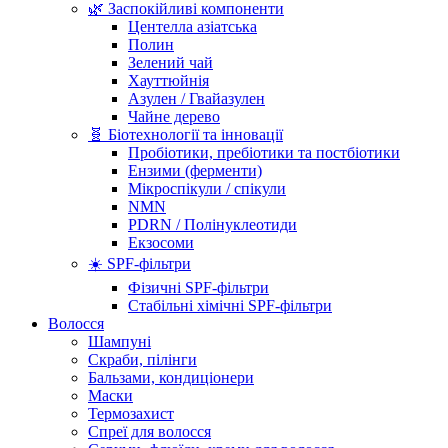
🌿 Заспокійливі компоненти
Центелла азіатська
Полин
Зелений чай
Хауттюйнія
Азулен / Гвайазулен
Чайне дерево
🧬 Біотехнології та інновації
Пробіотики, пребіотики та постбіотики
Ензими (ферменти)
Мікроспікули / спікули
NMN
PDRN / Полінуклеотиди
Екзосоми
☀️ SPF-фільтри
Фізичні SPF-фільтри
Стабільні хімічні SPF-фільтри
Волосся
Шампуні
Скраби, пілінги
Бальзами, кондиціонери
Маски
Термозахист
Спреї для волосся