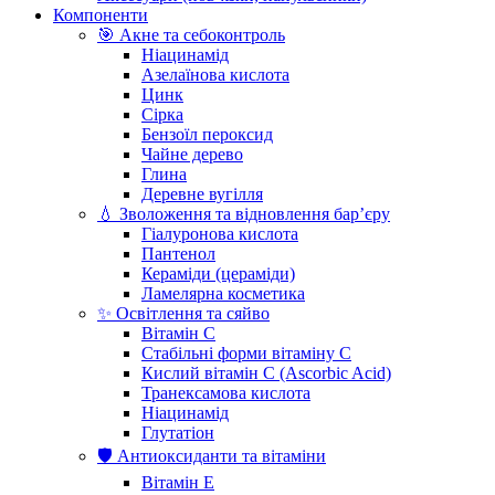
Компоненти
🎯 Акне та себоконтроль
Ніацинамід
Азелаїнова кислота
Цинк
Сірка
Бензоїл пероксид
Чайне дерево
Глина
Деревне вугілля
💧 Зволоження та відновлення бар’єру
Гіалуронова кислота
Пантенол
Кераміди (цераміди)
Ламелярна косметика
✨ Освітлення та сяйво
Вітамін С
Стабільні форми вітаміну С
Кислий вітамін С (Ascorbic Acid)
Транексамова кислота
Ніацинамід
Глутатіон
🛡️ Антиоксиданти та вітаміни
Вітамін Е