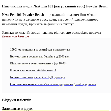
Пензлик для пудри Next Era 101 (натуральний ворс) Powder Brush
Next Era 101 Powder Brush
– це великий, надзвичайно м’який
пензлик із натурального ворсу кози, створений для делікатного
нанесення пудри, бронзера та фінішних текстур.
Завдяки пухнастій формі пензлик рівномірно розподіляє продукт
Дивитися більше
тонким, невагомим шаром, не перевантажуючи шкіру та не
підкреслюючи текстуру.
100% оригінальна
та сертифікована косметика
Для чого підходить
Безкоштовна
доставка по Україні від 2000 грн
компактна та розсипчаста пудра
Відправляємо
в день замовлення
(до 16:00)
бронзер
Швидка оплата
на сайті без комісій
фінішна пудра
Безкоштовні
консультації та підбір догляду
легке нанесення рум’ян на великі ділянки обличчя
Система лояльності
з кешбеком та подарунок на День Народження
Чому вам сподобається цей пензлик
Відгуки клієнтів
Дуже м’який натуральний ворс кози
Залишити відгук
Ворс делікатно ковзає по шкірі, не подразнює її та забезпечує