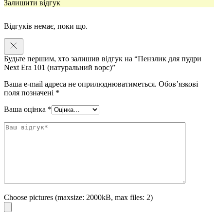
Залишити відгук
максимально природний результат.
Легке та рівномірне нанесення
Відгуків немає, поки що.
Пензлик набирає оптимальну кількість продукту та розподіляє його
тонким шаром без плям і надлишку.
Будьте першим, хто залишив відгук на “Пензлик для пудри
Природний фініш
Next Era 101 (натуральний ворс)”
Ваша e-mail адреса не оприлюднюватиметься.
Обов’язкові
Ідеально підходить для тих, хто любить ефект «розмитої» шкіри без
поля позначені
*
перевантаження макіяжем.
Ваша оцінка
*
Універсальність
Окрім пудри, чудово працює з бронзером та іншими сухими
текстурами.
Моя експертна думка
Це саме той тип пензлика, який має бути в кожній косметичці.
Велика, пухнаста форма дозволяє швидко зафіксувати макіяж і надати
шкірі акуратного, природного фінішу без ефекту «запудреного»
обличчя.
Choose pictures (maxsize: 2000kB, max files: 2)
Як доглядати