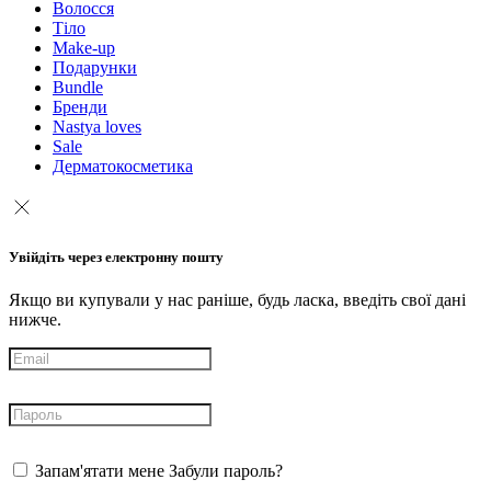
Волосся
Тіло
Make-up
Подарунки
Bundle
Бренди
Nastya loves
Sale
Дерматокосметика
Увійдіть через електронну пошту
Якщо ви купували у нас раніше, будь ласка, введіть свої дані
нижче.
Запам'ятати мене
Забули пароль?