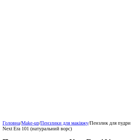
Головна
/
Make-up
/
Пензлики для макіяжу
/
Пензлик для пудри
Next Era 101 (натуральний ворс)