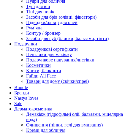
Пудри для обличчя
Туш для вій
Тіні для повік
Засоби для брів (олівці, фіксатори)
Підводки/олівці для очей
Румʼяна
Контур / бронзер
Засоби для губ (блиски, бальзами, тінти)
Подарунки
Подарункові сертифікати
Пензлики для макіяжу
Подарункове пакування/листівки
Косметички
Книги, блокноти
Гайди All Face
Товари для дому (свічки/спреї)
Bundle
Бренди
Nastya loves
Sale
Дерматокосметика
Демакіяж (гідрофільні олії, бальзами, міцелярна
вода)
Очищення (пінки, гелі для вмивання)
Креми для обличчя