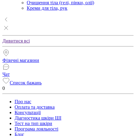
Очищення тіла (гелі, пінки, олії)
Креми для тіла, рук
Дивитися всі
Фізичні магазини
Чат
Список бажань
0
Про нас
Оплата та доставка
Консультації
Діагностика шкіри ШІ
Тест на тип шкіри
Програма лояльності
Блог