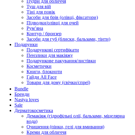
Пудри для обличчя
Туш для вій
Тіні для повік
Засоби для брів (олівці, фіксатори)
Підводки/олівці для очей
Румʼяна
Контур / бронзер
Засоби для губ (блиски, бальзами, тінти)
Подарунки
Подарункові сертифікати
Пензлики для макіяжу
Подарункове пакування/листівки
Косметички
Книги, блокноти
Гайди All Face
Товари для дому (свічки/спреї)
Bundle
Бренди
Nastya loves
Sale
Дерматокосметика
Демакіяж (гідрофільні олії, бальзами, міцелярна
вода)
Очищення (пінки, гелі для вмивання)
Креми для обличчя