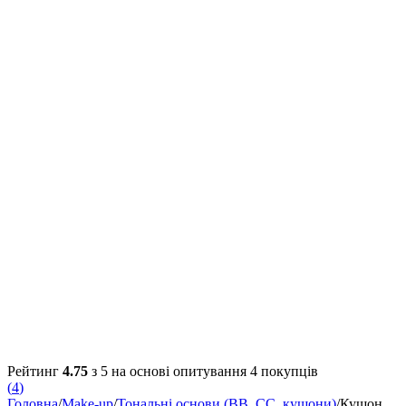
Рейтинг
4.75
з 5 на основі опитування
4
покупців
(
4
)
Головна
/
Make-up
/
Тональні основи (BB, CC, кушони)
/
Кушон