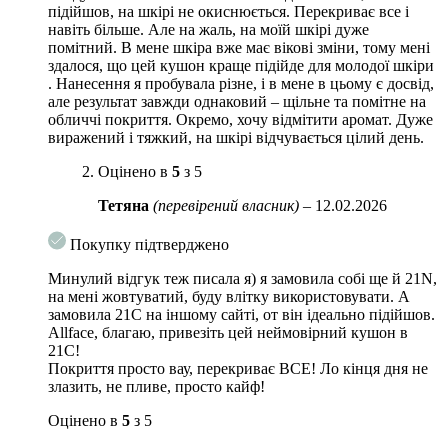
підійшов, на шкірі не окиснюється. Перекриває все і
легка та комфортна текстура без відчуття маски
навіть більше. Але на жаль, на моїй шкірі дуже
помітний. В мене шкіра вже має вікові зміни, тому мені
зручний формат кушона для швидкого нанесення та
здалося, що цей кушон краще підійде для молодої шкіри
оновлення макіяжу
. Нанесення я пробувала різне, і в мене в цьому є досвід,
але результат завжди однаковий – щільне та помітне на
Активні компоненти:
обличчі покриття. Окремо, хочу відмітити аромат. Дуже
виражений і тяжкий, на шкірі відчувається цілий день.
Ніацинамід
– сприяє більш рівному вигляду тону та
підтримує бар’єр шкіри.
Оцінено в
5
з 5
Екстракт гібіскуса
– допомагає зберігати свіжий і
Тетяна
(перевірений власник)
–
12.02.2026
доглянутий вигляд шкіри.
Екстракт прополісу
– має антиоксидантні властивості та
Покупку підтверджено
сприяє комфорту шкіри.
Минулий відгук теж писала я) я замовила собі ще й 21N,
на мені жовтуватий, буду влітку використовувати. А
Особливості використання:
замовила 21С на іншому сайті, от він ідеально підійшов.
Злегка натисніть спонжем на подушечку кушона, щоб набрати
Allface, благаю, привезіть цей неймовірний кушон в
21С!
невелику кількість засобу. Нанесіть продукт легкими
Покриття просто вау, перекриває ВСЕ! Ло кінця дня не
поплескувальними рухами, починаючи з центру обличчя та
злазить, не пливе, просто кайф!
рівномірно розподіляючи до країв. За потреби нанесіть ще один
тонкий шар для більш щільного покриття.
Оцінено в
5
з 5