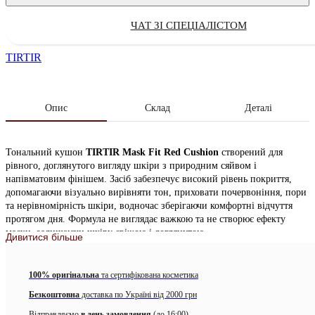
ЧАТ ЗІ СПЕЦІАЛІСТОМ
TIRTIR
Опис
Склад
Деталі
Тональний кушон
TIRTIR Mask Fit Red Cushion
створений для
рівного, доглянутого вигляду шкіри з природним сяйвом і
напівматовим фінішем. Засіб забезпечує високий рівень покриття,
допомагаючи візуально вирівняти тон, приховати почервоніння, пори
та нерівномірність шкіри, водночас зберігаючи комфортні відчуття
протягом дня. Формула не виглядає важкою та не створює ефекту
маски, залишаючи шкіру свіжою і доглянутою.
Дивитися більше
Кушон поєднує декоративний ефект і догляд за шкірою. До складу
входить ніацинамід, який підтримує бар’єр шкіри та сприяє більш
100% оригінальна
та сертифікована косметика
рівному вигляду тону, а також ботанічні екстракти з
Безкоштовна
доставка по Україні від 2000 грн
антиоксидантними властивостями. Завдяки компактному формату
кушон зручно використовувати вдома та брати із собою для корекції
Відправляємо
в день замовлення
(до 16:00)