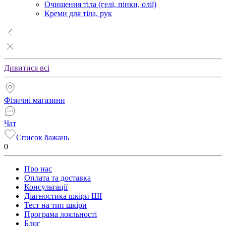
Очищення тіла (гелі, пінки, олії)
Креми для тіла, рук
Дивитися всі
Фізичні магазини
Чат
Список бажань
0
Про нас
Оплата та доставка
Консультації
Діагностика шкіри ШІ
Тест на тип шкіри
Програма лояльності
Блог