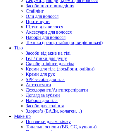
Серуми, флюїди, креми для волосся
Засоби проти випадіння
Стайлінг
Олії для волосся
Проти лупи
Щітки для волосся
Аксесуари для волосся
Набори для волосся
Техніка (фени, стайлери, вирівнювачі)
Тіло
Засоби від акне на тілі
Гелі/ пінки для душу
Скраби, пілінги для тіла
Креми для тіла (лосьйони, олійки)
Креми для рук
SPF засоби для тіла
Автозасмага
Дезодоранти/Антиперспіранти
Догляд за зубами
Набори для тіла
Засоби для гоління
Здоровʼя (БАДи, колаген…)
Make-up
Пензлики для макіяжу
Тональні основи (BB, CC, кушони)