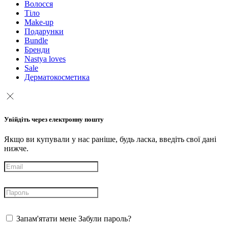
Волосся
Тіло
Make-up
Подарунки
Bundle
Бренди
Nastya loves
Sale
Дерматокосметика
Увійдіть через електронну пошту
Якщо ви купували у нас раніше, будь ласка, введіть свої дані
нижче.
Запам'ятати мене
Забули пароль?