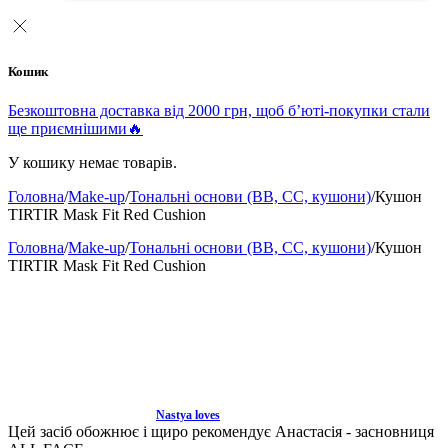
Кошик
Безкоштовна доставка від 2000 грн, щоб б’юті-покупки стали
ще приємнішими🔥
У кошику немає товарів.
Головна
/
Make-up
/
Тональні основи (BB, CC, кушони)
/
Кушон
TIRTIR Mask Fit Red Cushion
Головна
/
Make-up
/
Тональні основи (BB, CC, кушони)
/
Кушон
TIRTIR Mask Fit Red Cushion
Nastya loves
Цей засіб обожнює і щиро рекомендує Анастасія - засновниця