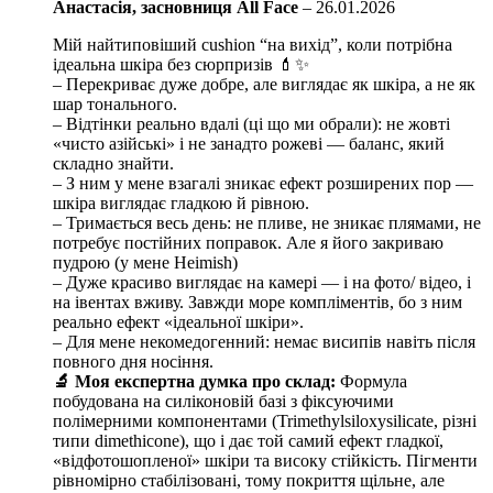
Анастасія, засновниця All Face
–
26.01.2026
Мій найтиповіший cushion “на вихід”, коли потрібна
ідеальна шкіра без сюрпризів 💄✨
– Перекриває дуже добре, але виглядає як шкіра, а не як
шар тонального.
– Відтінки реально вдалі (ці що ми обрали): не жовті
«чисто азійські» і не занадто рожеві — баланс, який
складно знайти.
– З ним у мене взагалі зникає ефект розширених пор —
шкіра виглядає гладкою й рівною.
– Тримається весь день: не пливе, не зникає плямами, не
потребує постійних поправок. Але я його закриваю
пудрою (у мене Heimish)
– Дуже красиво виглядає на камері — і на фото/ відео, і
на івентах вживу. Завжди море компліментів, бо з ним
реально ефект «ідеальної шкіри».
– Для мене некомедогенний: немає висипів навіть після
повного дня носіння.
🔬 Моя експертна думка про склад:
Формула
побудована на силіконовій базі з фіксуючими
полімерними компонентами (Trimethylsiloxysilicate, різні
типи dimethicone), що і дає той самий ефект гладкої,
«відфотошопленої» шкіри та високу стійкість. Пігменти
рівномірно стабілізовані, тому покриття щільне, але