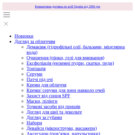
Безкоштовна доставка по всій Україні від 2000 грн
Новинки
Догляд за обличчям
Демакіяж (гідрофільні олії, бальзами, міцелярна
вода)
Очищення (пінки, гелі для вмивання)
Ексфоліація (ензимні пудри, скатки, педи)
Тонізація
Серуми
Патчі під очі
Креми для обличчя
Креми/ серуми для зони навколо очей
Захист від сонця SPF
Маски, пілінги
Точкові засоби від прищів
Догляд для шиї та декольте
Догляд за губами
Набори
Девайси (мікроструми, масажери)
Аксесуари (повʼязки, напульсники)