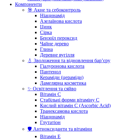
Компоненти
🎯 Акне та себоконтроль
Ніацинамід
Азелаїнова кислота
Цинк
Сірка
Бензоїл пероксид
Чайне дерево
Глина
Деревне вугілля
💧 Зволоження та відновлення бар’єру
Гіалуронова кислота
Пантенол
Кераміди (цераміди)
Ламелярна косметика
✨ Освітлення та сяйво
Вітамін С
Стабільні форми вітаміну С
Кислий вітамін С (Ascorbic Acid)
Транексамова кислота
Ніацинамід
Глутатіон
🛡️ Антиоксиданти та вітаміни
Вітамін Е