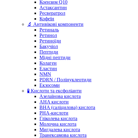
Коензим Q10
Астаксантин
Ресвератрол
Кофеїн
🔬 Антивікові компоненти
Ретиналь
Ретинол
Ретиноїди
Бакучіол
Пептиди
Мідні пептиди
Колаген
Еластин
NMN
PDRN / Полінуклеотиди
Екзосоми
🧪 Кислоти та ексфоліанти
Азелаїнова кислота
AHA кислоти
BHA (саліцилова) кислота
PHA-кислоти
Гліколева кислота
Молочна кислота
Мигдалева кислота
Транексамова кислота