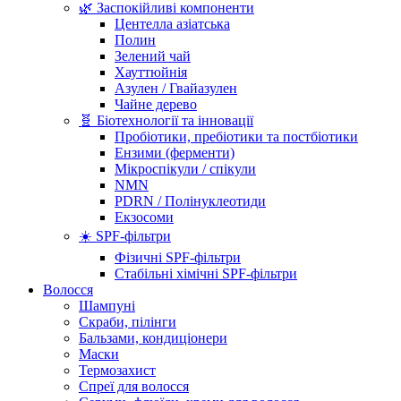
🌿 Заспокійливі компоненти
Центелла азіатська
Полин
Зелений чай
Хауттюйнія
Азулен / Гвайазулен
Чайне дерево
🧬 Біотехнології та інновації
Пробіотики, пребіотики та постбіотики
Ензими (ферменти)
Мікроспікули / спікули
NMN
PDRN / Полінуклеотиди
Екзосоми
☀️ SPF-фільтри
Фізичні SPF-фільтри
Стабільні хімічні SPF-фільтри
Волосся
Шампуні
Скраби, пілінги
Бальзами, кондиціонери
Маски
Термозахист
Спреї для волосся