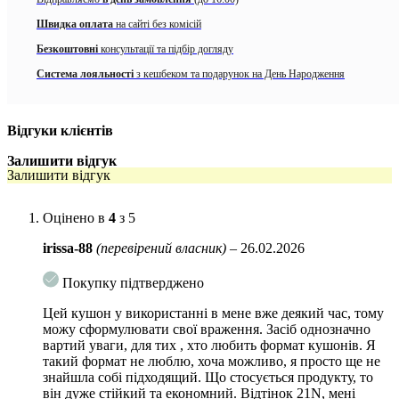
макіяжу протягом дня. Засіб підходить для щоденного використання
Швидка оплата
на сайті без комісій
та добре адаптується до різних типів шкіри.
Безкоштовні
консультації та підбір догляду
Представлений у відтінках:
Система лояльності
з кешбеком та подарунок на День Народження
17C Porcelain
– дуже світлий відтінок для шкіри з холодним
підтоном
Відгуки клієнтів
21N Ivory
– світлий відтінок для шкіри з нейтральним
підтоном
Залишити відгук
Залишити відгук
Особливості TIRTIR Mask Fit Red Cushion Mini:
забезпечує високе покриття з природним сяйвом
Оцінено в
4
з 5
вирівнює тон шкіри та зменшує помітність почервонінь
irissa-88
(перевірений власник)
–
26.02.2026
допомагає приховати пори та нерівномірність текстури
Покупку підтверджено
має напівматовий, доглянутий фініш
Цей кушон у використанні в мене вже деякий час, тому
можу сформулювати свої враження. Засіб однозначно
стійкий до стирання та зберігає охайний вигляд протягом
вартий уваги, для тих , хто любить формат кушонів. Я
дня
такий формат не люблю, хоча можливо, я просто ще не
знайшла собі підходящий. Що стосується продукту, то
містить SPF 40 PA++ для щоденного захисту від сонця
він дуже стійкий та економний. Відтінок 21N, мені