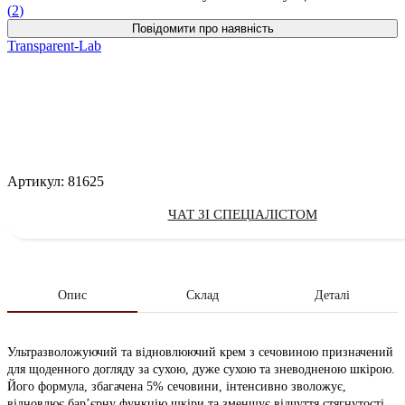
(
2
)
Transparent-Lab
Артикул:
81625
ЧАТ ЗІ СПЕЦІАЛІСТОМ
Опис
Склад
Деталі
Ультразволожуючий та відновлюючий крем з сечовиною призначений
для щоденного догляду за сухою, дуже сухою та зневодненою шкірою.
Його формула, збагачена 5% сечовини, інтенсивно зволожує,
відновлює бар’єрну функцію шкіри та зменшує відчуття стягнутості,