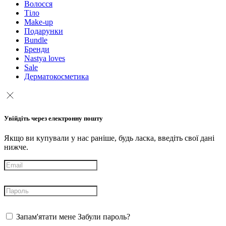
Волосся
Тіло
Make-up
Подарунки
Bundle
Бренди
Nastya loves
Sale
Дерматокосметика
Увійдіть через електронну пошту
Якщо ви купували у нас раніше, будь ласка, введіть свої дані
нижче.
Запам'ятати мене
Забули пароль?