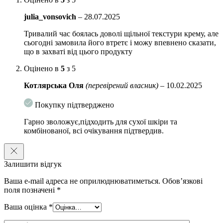
julia_vonsovich
–
28.07.2025
Тривалий час боялась доволі щільної текстури крему, але
сьогодні замовила його втретє і можу впевнено сказати,
що в захваті від цього продукту
Оцінено в
5
з 5
Котлярська Оля
(перевірений власник)
–
10.02.2025
Покупку підтверджено
Гарно зволожує,підходить для сухої шкіри та
комбінованої, всі очікування підтвердив.
Залишити відгук
Ваша e-mail адреса не оприлюднюватиметься.
Обов’язкові
поля позначені
*
Ваша оцінка
*