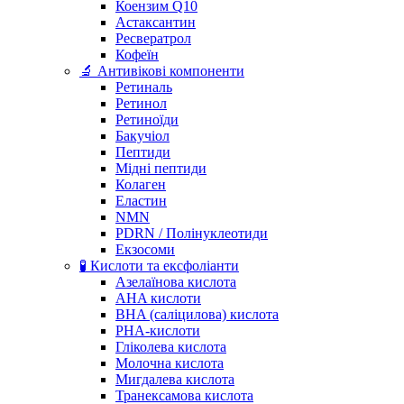
Коензим Q10
Астаксантин
Ресвератрол
Кофеїн
🔬 Антивікові компоненти
Ретиналь
Ретинол
Ретиноїди
Бакучіол
Пептиди
Мідні пептиди
Колаген
Еластин
NMN
PDRN / Полінуклеотиди
Екзосоми
🧪 Кислоти та ексфоліанти
Азелаїнова кислота
AHA кислоти
BHA (саліцилова) кислота
PHA-кислоти
Гліколева кислота
Молочна кислота
Мигдалева кислота
Транексамова кислота