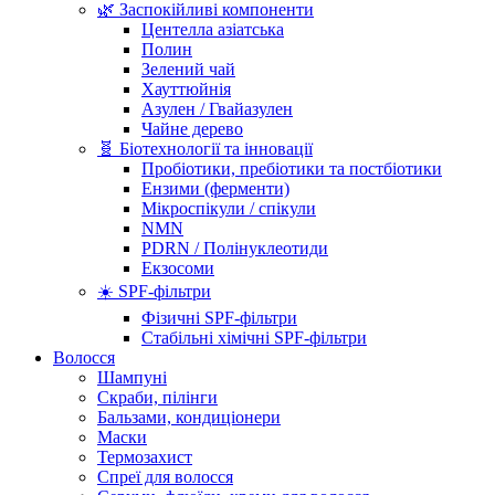
🌿 Заспокійливі компоненти
Центелла азіатська
Полин
Зелений чай
Хауттюйнія
Азулен / Гвайазулен
Чайне дерево
🧬 Біотехнології та інновації
Пробіотики, пребіотики та постбіотики
Ензими (ферменти)
Мікроспікули / спікули
NMN
PDRN / Полінуклеотиди
Екзосоми
☀️ SPF-фільтри
Фізичні SPF-фільтри
Стабільні хімічні SPF-фільтри
Волосся
Шампуні
Скраби, пілінги
Бальзами, кондиціонери
Маски
Термозахист
Спреї для волосся