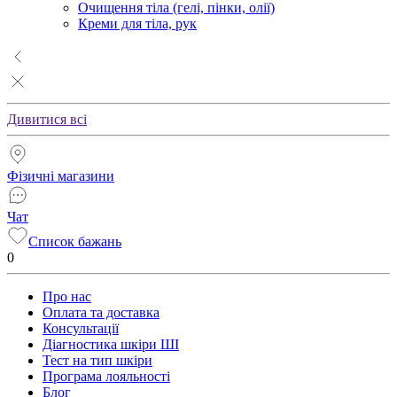
Очищення тіла (гелі, пінки, олії)
Креми для тіла, рук
Дивитися всі
Фізичні магазини
Чат
Список бажань
0
Про нас
Оплата та доставка
Консультації
Діагностика шкіри ШІ
Тест на тип шкіри
Програма лояльності
Блог