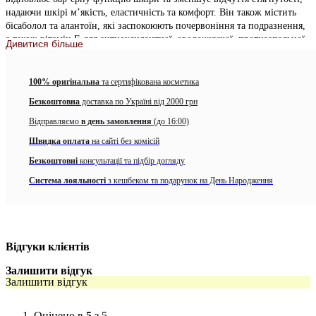
надаючи шкірі м’якість, еластичність та комфорт. Він також містить
бісаболол та алантоїн, які заспокоюють почервоніння та подразнення,
а також вітамін Е для антиоксидантної, зволожуючої, протизапальної
Дивитися більше
та відновлювальної дії. Крем для обличчя з сечовиною ідеально
підходить для дуже сухої, шорсткої шкіри, яка лущиться, відчуває
дискомфорт і стягнутість, помітно зменшує шорсткість і робить її
100% оригінальна
та сертифікована косметика
м’якою та еластичною. 10% Vitamin E 5% Urea 1% Bisabolol 0,5%
Безкоштовна
доставка по Україні від 2000 грн
Allantoin
Відправляємо
в день замовлення
(до 16:00)
Спосіб застосування
Швидка оплата
на сайті без комісій
Нанесіть невелику кількість засобу на чисту шкіру. М’яко
Безкоштовні
консультації та підбір догляду
помасажуйте кінчиками пальців до повного вбирання.
Використовуйте щодня.
Система лояльності
з кешбеком та подарунок на День Народження
Відгуки клієнтів
Залишити відгук
Залишити відгук
Оцінено в
5
з 5