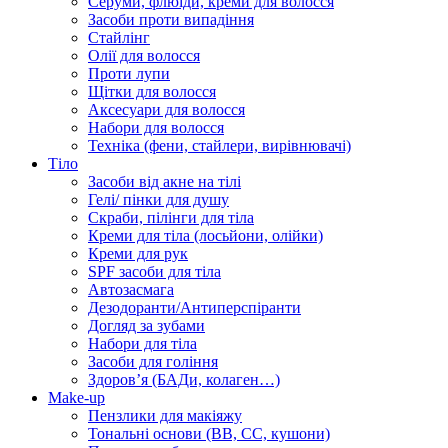
Серуми, флюїди, креми для волосся
Засоби проти випадіння
Стайлінг
Олії для волосся
Проти лупи
Щітки для волосся
Аксесуари для волосся
Набори для волосся
Техніка (фени, стайлери, вирівнювачі)
Тіло
Засоби від акне на тілі
Гелі/ пінки для душу
Скраби, пілінги для тіла
Креми для тіла (лосьйони, олійки)
Креми для рук
SPF засоби для тіла
Автозасмага
Дезодоранти/Антиперспіранти
Догляд за зубами
Набори для тіла
Засоби для гоління
Здоровʼя (БАДи, колаген…)
Make-up
Пензлики для макіяжу
Тональні основи (BB, CC, кушони)