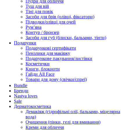
Пудри для обличчя
Туш для вій
Тіні для повік
Засоби для брів (олівці, фіксатори)
Підводки/олівці для очей
Румʼяна
Контур / бронзер
Засоби для губ (блиски, бальзами, тінти)
Подарунки
Подарункові сертифікати
Пензлики для макіяжу
Подарункове пакування/листівки
Косметички
Книги, блокноти
Гайди All Face
Товари для дому (свічки/спреї)
Bundle
Бренди
Nastya loves
Sale
Дерматокосметика
Демакіяж (гідрофільні олії, бальзами, міцелярна
вода)
Очищення (пінки, гелі для вмивання)
Креми для обличчя