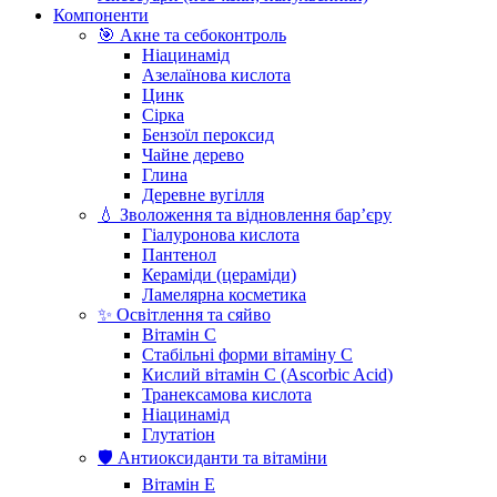
Компоненти
🎯 Акне та себоконтроль
Ніацинамід
Азелаїнова кислота
Цинк
Сірка
Бензоїл пероксид
Чайне дерево
Глина
Деревне вугілля
💧 Зволоження та відновлення бар’єру
Гіалуронова кислота
Пантенол
Кераміди (цераміди)
Ламелярна косметика
✨ Освітлення та сяйво
Вітамін С
Стабільні форми вітаміну С
Кислий вітамін С (Ascorbic Acid)
Транексамова кислота
Ніацинамід
Глутатіон
🛡️ Антиоксиданти та вітаміни
Вітамін Е