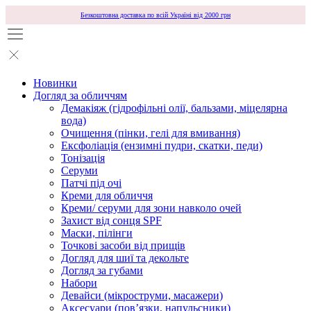
Безкоштовна доставка по всій Україні від 2000 грн
Новинки
Догляд за обличчям
Демакіяж (гідрофільні олії, бальзами, міцелярна
вода)
Очищення (пінки, гелі для вмивання)
Ексфоліація (ензимні пудри, скатки, педи)
Тонізація
Серуми
Патчі під очі
Креми для обличчя
Креми/ серуми для зони навколо очей
Захист від сонця SPF
Маски, пілінги
Точкові засоби від прищів
Догляд для шиї та декольте
Догляд за губами
Набори
Девайси (мікроструми, масажери)
Аксесуари (повʼязки, напульсники)