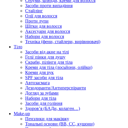
Серуми, флюїди, креми для волосся
Засоби проти випадіння
Стайлінг
Олії для волосся
Проти лупи
Щітки для волосся
Аксесуари для волосся
Набори для волосся
Техніка (фени, стайлери, вирівнювачі)
Тіло
Засоби від акне на тілі
Гелі/ пінки для душу
Скраби, пілінги для тіла
Креми для тіла (лосьйони, олійки)
Креми для рук
SPF засоби для тіла
Автозасмага
Дезодоранти/Антиперспіранти
Догляд за зубами
Набори для тіла
Засоби для гоління
Здоровʼя (БАДи, колаген…)
Make-up
Пензлики для макіяжу
Тональні основи (BB, CC, кушони)