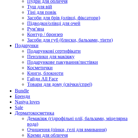
Пудри для обличчя
Туш для вій
Тіні для повік
Засоби для брів (олівці, фіксатори)
Підводки/олівці для очей
Румʼяна
Контур / бронзер
Засоби для губ (блиски, бальзами, тінти)
Подарунки
Подарункові сертифікати
Пензлики для макіяжу
Подарункове пакування/листівки
Косметички
Книги, блокноти
Гайди All Face
Товари для дому (свічки/спреї)
Bundle
Бренди
Nastya loves
Sale
Дерматокосметика
Демакіяж (гідрофільні олії, бальзами, міцелярна
вода)
Очищення (пінки, гелі для вмивання)
Креми для обличчя