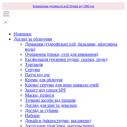
Безкоштовна доставка по всій Україні від 2000 грн
Новинки
Догляд за обличчям
Демакіяж (гідрофільні олії, бальзами, міцелярна
вода)
Очищення (пінки, гелі для вмивання)
Ексфоліація (ензимні пудри, скатки, педи)
Тонізація
Серуми
Патчі під очі
Креми для обличчя
Креми/ серуми для зони навколо очей
Захист від сонця SPF
Маски, пілінги
Точкові засоби від прищів
Догляд для шиї та декольте
Догляд за губами
Набори
Девайси (мікроструми, масажери)
Аксесуари (повʼязки, напульсники)