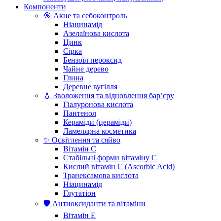
Компоненти
🎯 Акне та себоконтроль
Ніацинамід
Азелаїнова кислота
Цинк
Сірка
Бензоїл пероксид
Чайне дерево
Глина
Деревне вугілля
💧 Зволоження та відновлення бар’єру
Гіалуронова кислота
Пантенол
Кераміди (цераміди)
Ламелярна косметика
✨ Освітлення та сяйво
Вітамін С
Стабільні форми вітаміну С
Кислий вітамін С (Ascorbic Acid)
Транексамова кислота
Ніацинамід
Глутатіон
🛡️ Антиоксиданти та вітаміни
Вітамін Е