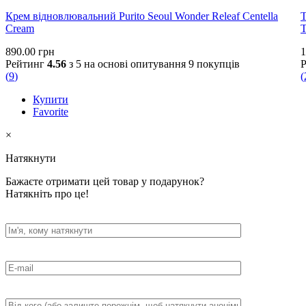
Крем відновлювальний Purito Seoul Wonder Releaf Centella
Т
Cream
T
890.00
грн
1
Рейтинг
4.56
з 5 на основі опитування
9
покупців
(
9
)
(
Купити
Favorite
×
Натякнути
Бажаєте отримати цей товар у подарунок?
Натякніть про це!