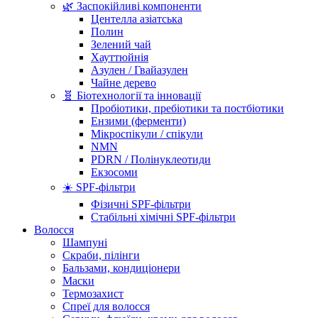
🌿 Заспокійливі компоненти
Центелла азіатська
Полин
Зелений чай
Хауттюйнія
Азулен / Гвайазулен
Чайне дерево
🧬 Біотехнології та інновації
Пробіотики, пребіотики та постбіотики
Ензими (ферменти)
Мікроспікули / спікули
NMN
PDRN / Полінуклеотиди
Екзосоми
☀️ SPF-фільтри
Фізичні SPF-фільтри
Стабільні хімічні SPF-фільтри
Волосся
Шампуні
Скраби, пілінги
Бальзами, кондиціонери
Маски
Термозахист
Спреї для волосся