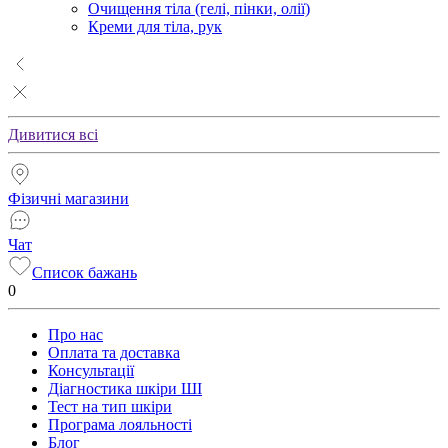
Очищення тіла (гелі, пінки, олії)
Креми для тіла, рук
Дивитися всі
Фізичні магазини
Чат
Список бажань
0
Про нас
Оплата та доставка
Консультації
Діагностика шкіри ШІ
Тест на тип шкіри
Програма лояльності
Блог