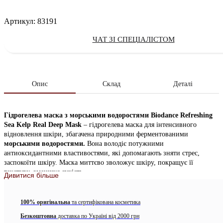
Артикул:
83191
ЧАТ ЗІ СПЕЦІАЛІСТОМ
Опис
Склад
Деталі
Гідрогелева маска з морськими водоростями Biodance Refreshing
Sea Kelp Real Deep Mask
– гідрогелева маска для інтенсивного
відновлення шкіри, збагачена природними ферментованими
морськими водоростями.
Вона володіє потужними
антиоксидантними властивостями, які допомагають зняти стрес,
заспокоїти шкіру. Маска миттєво зволожує шкіру, покращує її
текстуру, зменшує сухість.
Дивитися більше
Унікальна гідрогелева структура поступово
стає прозорою
в процесі
поглинання активних інгредієнтів шкірою, що дозволяє контролювати
100% оригінальна
та сертифікована косметика
ефективність застосування. она добре прилягає до обличчя, не сповзає
Безкоштовна
доставка по Україні від 2000 грн
і не залишає слідів, навіть якщо ви тримаєте її всю ніч.