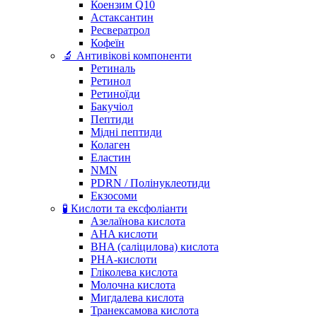
Коензим Q10
Астаксантин
Ресвератрол
Кофеїн
🔬 Антивікові компоненти
Ретиналь
Ретинол
Ретиноїди
Бакучіол
Пептиди
Мідні пептиди
Колаген
Еластин
NMN
PDRN / Полінуклеотиди
Екзосоми
🧪 Кислоти та ексфоліанти
Азелаїнова кислота
AHA кислоти
BHA (саліцилова) кислота
PHA-кислоти
Гліколева кислота
Молочна кислота
Мигдалева кислота
Транексамова кислота