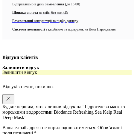
Відправляємо
в день замовлення
(до 16:00)
Ідеальна для тих, хто бореться з чутливістю, стоншенням шкіри та
втратою пружності. Підготуйте свою шкіру до макіяжу або відновіть її
Швидка оплата
на сайті без комісій
після тривалого дня — маска забезпечить
глибоке живлення,
Безкоштовні
консультації та підбір догляду
перетворюючи тьмяну та втомлену шкіру на оновлену сяючу.
Система лояльності
з кешбеком та подарунок на День Народження
Особливості Biodance Refreshing Sea Kelp Real Deep Mask:
Миттєво заспокоює подразнену шкіру
Забезпечує глибоке відновлення та інтенсивне зволоження
Відгуки клієнтів
Знімає почервоніння та стрес
Залишити відгук
Залишити відгук
Зменшує видимість зморшок і запобігає сухості
Захищає від негативних зовнішніх факторів
Відгуків немає, поки що.
Надає шкірі оксамитову текстуру та природне сяйво
Прозора маска, не сповзає
Будьте першим, хто залишив відгук на “Гідрогелева маска з
морськими водоростями Biodance Refreshing Sea Kelp Real
Можна залишити на ніч
Deep Mask”
Активні компоненти:
Ваша e-mail адреса не оприлюднюватиметься.
Обов’язкові
поля позначені
*