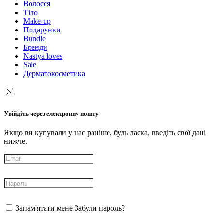
Волосся
Тіло
Make-up
Подарунки
Bundle
Бренди
Nastya loves
Sale
Дерматокосметика
Увійдіть через електронну пошту
Якщо ви купували у нас раніше, будь ласка, введіть свої дані
нижче.
Запам'ятати мене
Забули пароль?