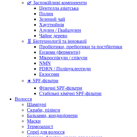
🌿 Заспокійливі компоненти
Центелла азіатська
Полин
Зелений чай
Хауттюйнія
Азулен / Гвайазулен
Чайне дерево
🧬 Біотехнології та інновації
Пробіотики, пребіотики та постбіотики
Ензими (ферменти)
Мікроспікули / спікули
NMN
PDRN / Полінуклеотиди
Екзосоми
☀️ SPF-фільтри
Фізичні SPF-фільтри
Стабільні хімічні SPF-фільтри
Волосся
Шампуні
Скраби, пілінги
Бальзами, кондиціонери
Маски
Термозахист
Спреї для волосся