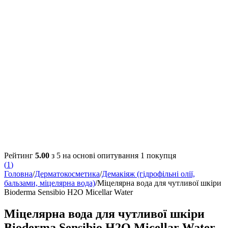
Рейтинг
5.00
з 5 на основі опитування
1
покупця
(
1
)
Головна
/
Дерматокосметика
/
Демакіяж (гідрофільні олії,
бальзами, міцелярна вода)
/
Міцелярна вода для чутливої шкіри
Bioderma Sensibio H2O Micellar Water
Міцелярна вода для чутливої шкіри
Bioderma Sensibio H2O Micellar Water