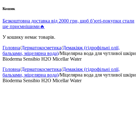
Кошик
Безкоштовна доставка від 2000 грн, щоб б’юті-покупки стали
ще приємнішими🔥
У кошику немає товарів.
Головна
/
Дерматокосметика
/
Демакіяж (гідрофільні олії,
бальзами, міцелярна вода)
/
Міцелярна вода для чутливої шкіри
Bioderma Sensibio H2O Micellar Water
Головна
/
Дерматокосметика
/
Демакіяж (гідрофільні олії,
бальзами, міцелярна вода)
/
Міцелярна вода для чутливої шкіри
Bioderma Sensibio H2O Micellar Water