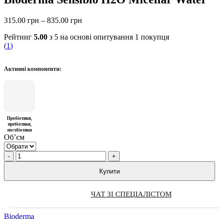
Price
315.00
грн
–
835.00
грн
range:
Рейтинг
5.00
з 5 на основі опитування
1
покупця
315.00 грн
(
1
)
through
835.00 грн
Активні компоненти:
Пробіотики,
пребіотики,
постбіотики
Обʼєм
Quantity
Купити
ЧАТ ЗІ СПЕЦІАЛІСТОМ
Bioderma