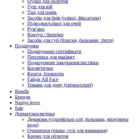
Пудри для обличчя
Туш для вій
Тіні для повік
Засоби для брів (олівці, фіксатори)
Підводки/олівці для очей
Румʼяна
Контур / бронзер
Засоби для губ (блиски, бальзами, тінти)
Подарунки
Подарункові сертифікати
Пензлики для макіяжу
Подарункове пакування/листівки
Косметички
Книги, блокноти
Гайди All Face
Товари для дому (свічки/спреї)
Bundle
Бренди
Nastya loves
Sale
Дерматокосметика
Демакіяж (гідрофільні олії, бальзами, міцелярна
вода)
Очищення (пінки, гелі для вмивання)
Креми для обличчя