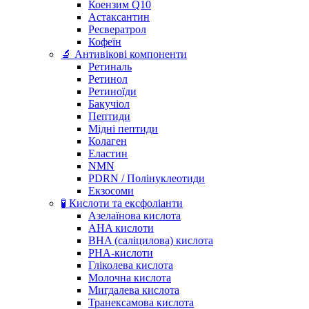
Коензим Q10
Астаксантин
Ресвератрол
Кофеїн
🔬 Антивікові компоненти
Ретиналь
Ретинол
Ретиноїди
Бакучіол
Пептиди
Мідні пептиди
Колаген
Еластин
NMN
PDRN / Полінуклеотиди
Екзосоми
🧪 Кислоти та ексфоліанти
Азелаїнова кислота
AHA кислоти
BHA (саліцилова) кислота
PHA-кислоти
Гліколева кислота
Молочна кислота
Мигдалева кислота
Транексамова кислота