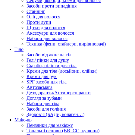
Серуми, флюїди, креми для волосся
Засоби проти випадіння
Стайлінг
Олії для волосся
Проти лупи
Щітки для волосся
Аксесуари для волосся
Набори для волосся
Техніка (фени, стайлери, вирівнювачі)
Тіло
Засоби від акне на тілі
Гелі/ пінки для душу
Скраби, пілінги для тіла
Креми для тіла (лосьйони, олійки)
Креми для рук
SPF засоби для тіла
Автозасмага
Дезодоранти/Антиперспіранти
Догляд за зубами
Набори для тіла
Засоби для гоління
Здоровʼя (БАДи, колаген…)
Make-up
Пензлики для макіяжу
Тональні основи (BB, CC, кушони)