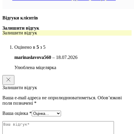
його зручно використовувати і вранці, і ввечері, включно із зоною
навколо очей.
Відгуки клієнтів
Особливості:
Залишити відгук
делікатно очищає та знімає макіяж без пересушування
Залишити відгук
підходить для чутливої шкіри та зони навколо очей
Оцінено в
5
з 5
зберігає комфорт і не провокує відчуття стягнутості
marinaslavova560
–
18.07.2026
не потребує змивання і не залишає липкої плівки
Улюблена міцелярка
має фізіологічний pH та мінімалістичну формулу
без спирту, без мила, без ароматизаторів
Залишити відгук
Активні компоненти:
Ваша e-mail адреса не оприлюднюватиметься.
Обов’язкові
Міцелярна технологія
– захоплює забруднення та макіяж,
поля позначені
*
очищає делікатно та підтримує природний захисний шар
Ваша оцінка
*
шкіри.
Екстракт огірка
– освіжає, пом’якшує та підтримує
комфорт чутливої шкіри.