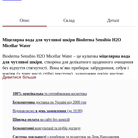
Опис
Склад
Деталі
Міцелярна вода для чутливої шкіри Bioderma Sensibio H2O
Micellar Water
Bioderma Sensibio H2O Micellar Water – це культова
міцелярна вода
для чутливої шкіри
, створена для делікатного щоденного очищення
без відчуття стягнутості. Вона м’яко прибирає забруднення, себум і
макіяж (у тому числі стійкі текстури), залишаючи шкіру чистою,
Дивитися більше
свіжою та комфортною. Формула має фізіологічний pH і
мінімалістичний склад, тому добре підходить для шкіри, яка легко
реагує на зовнішні фактори, часте вмивання або активний міський
100% оригінальна
та сертифікована косметика
ритм.
Безкоштовна
доставка по Україні від 2000 грн
Міцели працюють як “магніт” для забруднень: вони захоплюють
Відправляємо
в день замовлення
(до 16:00)
макіяж і частинки пилу, при цьому зберігають природний захисний
шар шкіри. У складі також є компонент, який допомагає підтримувати
Швидка оплата
на сайті без комісій
відчуття комфорту та зменшувати реактивність чутливої шкіри, а
Безкоштовні
консультації та підбір догляду
екстракт огірка додає освіжаючий, заспокійливий ефект. Засіб не
потребує змивання та не залишає жирної або липкої плівки, тому
Система лояльності
з кешбеком та подарунок на День Народження