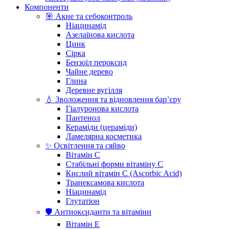
Компоненти
🎯 Акне та себоконтроль
Ніацинамід
Азелаїнова кислота
Цинк
Сірка
Бензоїл пероксид
Чайне дерево
Глина
Деревне вугілля
💧 Зволоження та відновлення бар’єру
Гіалуронова кислота
Пантенол
Кераміди (цераміди)
Ламелярна косметика
✨ Освітлення та сяйво
Вітамін С
Стабільні форми вітаміну С
Кислий вітамін С (Ascorbic Acid)
Транексамова кислота
Ніацинамід
Глутатіон
🛡️ Антиоксиданти та вітаміни
Вітамін Е