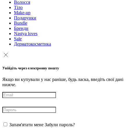
Волосся
Тіло
Make-up
Подарунки
Bundle
Бренди
Nastya loves
Sale
Дерматокосметика
Увійдіть через електронну пошту
Якщо ви купували у нас раніше, будь ласка, введіть свої дані
нижче.
Запам'ятати мене
Забули пароль?