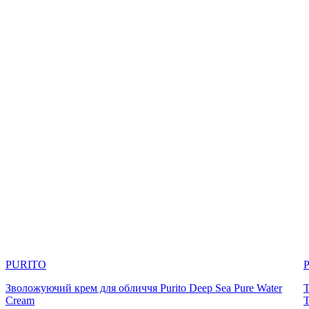
PURITO
Зволожуючий крем для обличчя Purito Deep Sea Pure Water
Т
Cream
T