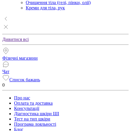
Очищення тіла (гелі, пінки, олії)
Креми для тіла, рук
Дивитися всі
Фізичні магазини
Чат
Список бажань
0
Про нас
Оплата та доставка
Консультації
Діагностика шкіри ШІ
Тест на тип шкіри
Програма лояльності
Блог