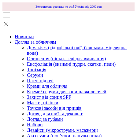
Безкоштовна доставка по всій Україні від 2000 грн
Новинки
Догляд за обличчям
Демакіяж (гідрофільні олії, бальзами, міцелярна
вода)
Очищення (пінки, гелі для вмивання)
Ексфоліація (ензимні пудри, скатки, педи)
Тонізація
Серуми
Патчі під очі
Креми для обличчя
Креми/ серуми для зони навколо очей
Захист від сонця SPF
Маски, пілінги
Точкові засоби від прищів
Догляд для шиї та декольте
Догляд за губами
Набори
Девайси (мікроструми, масажери)
Аксесуари (повʼязки, напульсники)