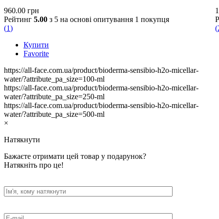
960.00
грн
1
Рейтинг
5.00
з 5 на основі опитування
1
покупця
(
1
)
(
Купити
Favorite
https://all-face.com.ua/product/bioderma-sensibio-h2o-micellar-
water/?attribute_pa_size=100-ml
https://all-face.com.ua/product/bioderma-sensibio-h2o-micellar-
water/?attribute_pa_size=250-ml
https://all-face.com.ua/product/bioderma-sensibio-h2o-micellar-
water/?attribute_pa_size=500-ml
×
Натякнути
Бажаєте отримати цей товар у подарунок?
Натякніть про це!