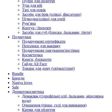
Пудри для обличчя
Туш для вій
Тіні для повік
Засоби для брів (олівці, фіксатори)
Підводки/олівці для очей
Румʼяна
Контур / бронзер
Засоби для губ (блиски, бальзами, тінти)
Подарунки
Подарункові сертифікати
Пензлики для макіяжу
Подарункове пакування/листівки
Косметички
Книги, блокноти
Гайди All Face
Товари для дому (свічки/спреї)
Bundle
Бренди
Nastya loves
Sale
Дерматокосметика
Демакіяж (гідрофільні олії, бальзами, міцелярна
вода)
Очищення (пінки, гелі для вмивання)
Креми для обличчя