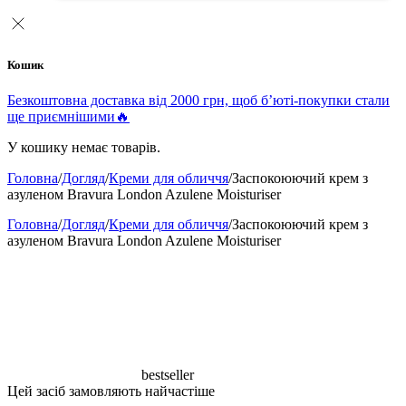
Кошик
Безкоштовна доставка від 2000 грн, щоб б’юті-покупки стали
ще приємнішими🔥
У кошику немає товарів.
Головна
/
Догляд
/
Креми для обличчя
/
Заспокоюючий крем з
азуленом Bravura London Azulene Moisturiser
Головна
/
Догляд
/
Креми для обличчя
/
Заспокоюючий крем з
азуленом Bravura London Azulene Moisturiser
bestseller
Цей засіб замовляють найчастіше