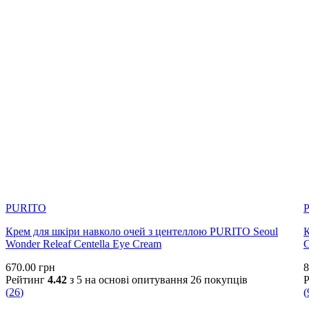
PURITO
Крем для шкіри навколо очей з центеллою PURITO Seoul
К
Wonder Releaf Centella Eye Cream
670.00
грн
8
Рейтинг
4.42
з 5 на основі опитування
26
покупців
(
26
)
(