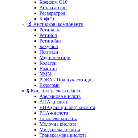
Коензим Q10
Астаксантин
Ресвератрол
Кофеїн
🔬 Антивікові компоненти
Ретиналь
Ретинол
Ретиноїди
Бакучіол
Пептиди
Мідні пептиди
Колаген
Еластин
NMN
PDRN / Полінуклеотиди
Екзосоми
🧪 Кислоти та ексфоліанти
Азелаїнова кислота
AHA кислоти
BHA (саліцилова) кислота
PHA-кислоти
Гліколева кислота
Молочна кислота
Мигдалева кислота
Транексамова кислота