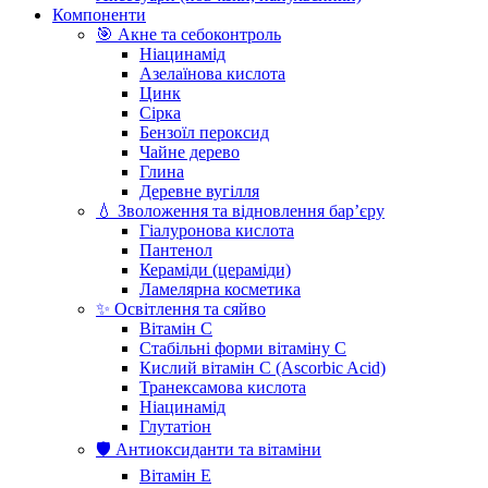
Компоненти
🎯 Акне та себоконтроль
Ніацинамід
Азелаїнова кислота
Цинк
Сірка
Бензоїл пероксид
Чайне дерево
Глина
Деревне вугілля
💧 Зволоження та відновлення бар’єру
Гіалуронова кислота
Пантенол
Кераміди (цераміди)
Ламелярна косметика
✨ Освітлення та сяйво
Вітамін С
Стабільні форми вітаміну С
Кислий вітамін С (Ascorbic Acid)
Транексамова кислота
Ніацинамід
Глутатіон
🛡️ Антиоксиданти та вітаміни
Вітамін Е