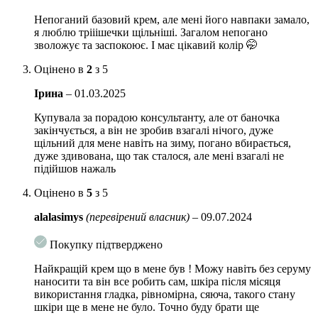
Порада щодо застосування:
Нанесіть невелику кількість крему в
якості завершального етапу ранкового та/або вечірнього догляду.
Непоганий базовий крем, але мені його навпаки замало,
я люблю трііішечки щільніші. Загалом непогано
Об’єм:
50 мл
зволожує та заспокоює. І має цікавий колір 🤭
Оцінено в
2
з 5
Ірина
–
01.03.2025
Купувала за порадою консультанту, але от баночка
закінчується, а він не зробив взагалі нічого, дуже
щільний для мене навіть на зиму, погано вбирається,
дуже здивована, що так сталося, але мені взагалі не
підійшов нажаль
Оцінено в
5
з 5
alalasimys
(перевірений власник)
–
09.07.2024
Покупку підтверджено
Найкращій крем що в мене був ! Можу навіть без серуму
наносити та він все робить сам, шкіра після місяця
використання гладка, рівномірна, сяюча, такого стану
шкіри ще в мене не було. Точно буду брати ще