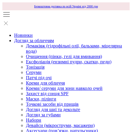
Безкоштовна доставка по всій Україні від 2000 грн
Новинки
Догляд за обличчям
Демакіяж (гідрофільні олії, бальзами, міцелярна
вода)
Очищення (пінки, гелі для вмивання)
Ексфоліація (ензимні пудри, скатки, педи)
Тонізація
Серуми
Патчі під очі
Креми для обличчя
Креми/ серуми для зони навколо очей
Захист від сонця SPF
Маски, пілінги
Точкові засоби від прищів
Догляд для шиї та декольте
Догляд за губами
Набори
Девайси (мікроструми, масажери)
Аксесуари (повʼязки, напульсники)