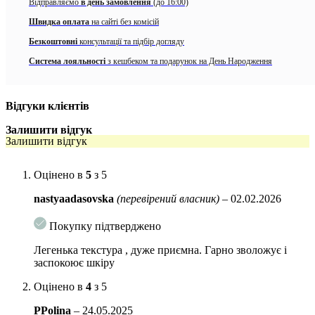
Відправляємо
в день замовлення
(до 16:00)
–
Екстракти розмарину, шавлії та хмелю
зменшують локалізацію
Швидка оплата
на сайті без комісій
запалення.
Безкоштовні
консультації та підбір догляду
–
Олії зародків пшениці, фундуку, авокадо та сафлори
Система лояльності
з кешбеком та подарунок на День Народження
забезпечують легке, але ефективне насичення шкіри, допомагають
зберегти рівень вологи.
– Основу даного крему складає
60% гелю алое вера
, у складі якого 6
Відгуки клієнтів
антисептичних агентів для зволожування, очищення шкіри та
Залишити відгук
покращення припливу крові. Є природним протизапальним засобом
Залишити відгук
та містить вітаміни, ензими, мінерали, амінокислоти, які
забезпечують швидку регенерацію клітин шкіри.
Оцінено в
5
з 5
– До складу також входить
низькомолекулярна гіалуронова
кислота
. Вона проникає глибоко в шкіру, інтенсивно зволожує та
nastyaadasovska
(перевірений власник)
–
02.02.2026
запобігає втраті вологи.
Покупку підтверджено
Дія:
Легенька текстура , дуже приємна. Гарно зволожує і
заспокоює шкіру
Зволожування;
Оцінено в
4
з 5
Заспокійлива дія.
PPolina
–
24.05.2025