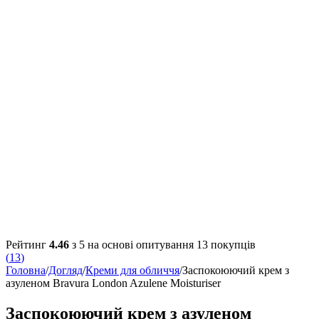
Рейтинг
4.46
з 5 на основі опитування
13
покупців
(
13
)
Головна
/
Догляд
/
Креми для обличчя
/
Заспокоюючий крем з
азуленом Bravura London Azulene Moisturiser
Заспокоюючий крем з азуленом