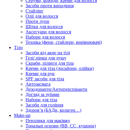
Серуми, флюїди, креми для волосся
Засоби проти випадіння
Стайлінг
Олії для волосся
Проти лупи
Щітки для волосся
Аксесуари для волосся
Набори для волосся
Техніка (фени, стайлери, вирівнювачі)
Тіло
Засоби від акне на тілі
Гелі/ пінки для душу
Скраби, пілінги для тіла
Креми для тіла (лосьйони, олійки)
Креми для рук
SPF засоби для тіла
Автозасмага
Дезодоранти/Антиперспіранти
Догляд за зубами
Набори для тіла
Засоби для гоління
Здоровʼя (БАДи, колаген…)
Make-up
Пензлики для макіяжу
Тональні основи (BB, CC, кушони)