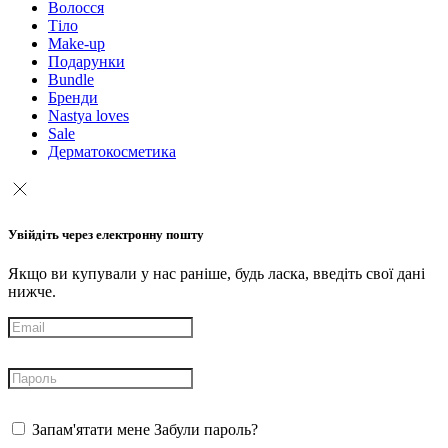
Волосся
Тіло
Make-up
Подарунки
Bundle
Бренди
Nastya loves
Sale
Дерматокосметика
Увійдіть через електронну пошту
Якщо ви купували у нас раніше, будь ласка, введіть свої дані
нижче.
Запам'ятати мене
Забули пароль?