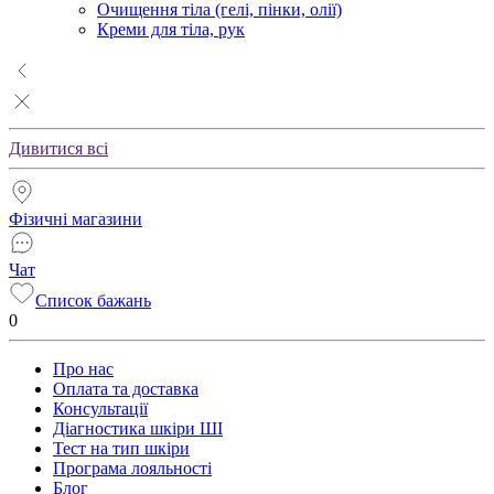
Очищення тіла (гелі, пінки, олії)
Креми для тіла, рук
Дивитися всі
Фізичні магазини
Чат
Список бажань
0
Про нас
Оплата та доставка
Консультації
Діагностика шкіри ШІ
Тест на тип шкіри
Програма лояльності
Блог