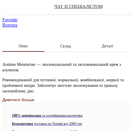
ЧАТ ЗІ СПЕЦІАЛІСТОМ
Favorite
Bravura
Опис
Склад
Деталі
Azulene Moisturiser — зволожувальний та заспокоювальний крем з
азуленом.
Рекомендований для чутливої, нормальної, комбінованої, жирної та
проблемної шкіри. Забезпечує миттєве зволожування та тривалу
заспокійливу дію.
Дивитися більше
Підходить при лікуванні розацеа та шкіри з куперозом, а також у
період відновлення після косметологічних процедур.
100% оригінальна
та сертифікована косметика
–
Азулен
– натуральний лікувальний ботанічний екстракт із квітів
ромашки. Заспокоює реактивні ділянки шкіри, запобігає розвитку
Безкоштовна
доставка по Україні від 2000 грн
запалень, висипань та комедонів.