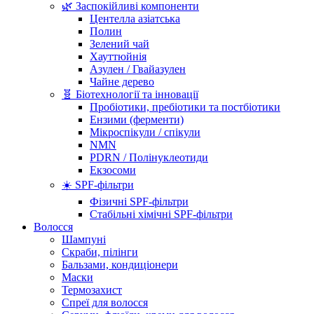
🌿 Заспокійливі компоненти
Центелла азіатська
Полин
Зелений чай
Хауттюйнія
Азулен / Гвайазулен
Чайне дерево
🧬 Біотехнології та інновації
Пробіотики, пребіотики та постбіотики
Ензими (ферменти)
Мікроспікули / спікули
NMN
PDRN / Полінуклеотиди
Екзосоми
☀️ SPF-фільтри
Фізичні SPF-фільтри
Стабільні хімічні SPF-фільтри
Волосся
Шампуні
Скраби, пілінги
Бальзами, кондиціонери
Маски
Термозахист
Спреї для волосся