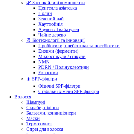
🌿 Заспокійливі компоненти
Центелла азіатська
Полин
Зелений чай
Хауттюйнія
Азулен / Гвайазулен
Чайне дерево
🧬 Біотехнології та інновації
Пробіотики, пребіотики та постбіотики
Ензими (ферменти)
Мікроспікули / спікули
NMN
PDRN / Полінуклеотиди
Екзосоми
☀️ SPF-фільтри
Фізичні SPF-фільтри
Стабільні хімічні SPF-фільтри
Волосся
Шампуні
Скраби, пілінги
Бальзами, кондиціонери
Маски
Термозахист
Спреї для волосся