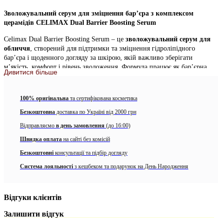
Зволожувальний серум для зміцнення бар’єра з комплексом
церамідів CELIMAX Dual Barrier Boosting Serum
Celimax Dual Barrier Boosting Serum – це
зволожувальний серум для
обличчя
, створений для підтримки та зміцнення гідроліпідного
бар’єра і щоденного догляду за шкірою, якій важливо зберігати
м’якість, комфорт і рівень зволоження. Формула працює як бар’єрна
Дивитися більше
підтримка: допомагає шкірі краще утримувати вологу, зменшує
відчуття сухості та сприяє більш гладенькому, доглянутому вигляду.
Серум має легку текстуру, зручно нашаровується в рутині та добре
100% оригінальна
та сертифікована косметика
підходить як базовий крок у догляді в будь-який сезон.
Безкоштовна
доставка по Україні від 2000 грн
У складі поєднані компоненти, які природно присутні в захисному
Відправляємо
в день замовлення
(до 16:00)
шарі шкіри:
комплекс церамідів, фітофосфінгозин і холестерол
.
Вони підтримують цілісність гідроліпідного бар’єра та допомагають
Швидка оплата
на сайті без комісій
покращити рівень зволоження, особливо коли шкіра потребує більш
Безкоштовні
консультації та підбір догляду
“щільного” відчуття захисту без важких текстур.
Пантенол
доповнює
дію формули, підтримуючи комфорт і відновлювальні процеси, тому
Система лояльності
з кешбеком та подарунок на День Народження
серум доречний у догляді за
сухою та чутливою шкірою
, а також для
шкіри, схильної до подразнень. Якщо ви шукаєте
корейський серум
для сухої шкіри
,
серум з церамідами для відновлення бар’єра
або
Відгуки клієнтів
щоденний засіб для стабільного зволоження, цей варіант легко
впишеться в базову рутину.
Залишити відгук