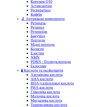
Коензим Q10
Астаксантин
Ресвератрол
Кофеїн
🔬 Антивікові компоненти
Ретиналь
Ретинол
Ретиноїди
Бакучіол
Пептиди
Мідні пептиди
Колаген
Еластин
NMN
PDRN / Полінуклеотиди
Екзосоми
🧪 Кислоти та ексфоліанти
Азелаїнова кислота
AHA кислоти
BHA (саліцилова) кислота
PHA-кислоти
Гліколева кислота
Молочна кислота
Мигдалева кислота
Транексамова кислота