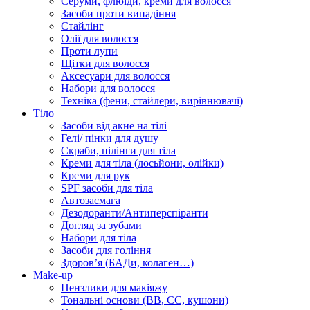
Серуми, флюїди, креми для волосся
Засоби проти випадіння
Стайлінг
Олії для волосся
Проти лупи
Щітки для волосся
Аксесуари для волосся
Набори для волосся
Техніка (фени, стайлери, вирівнювачі)
Тіло
Засоби від акне на тілі
Гелі/ пінки для душу
Скраби, пілінги для тіла
Креми для тіла (лосьйони, олійки)
Креми для рук
SPF засоби для тіла
Автозасмага
Дезодоранти/Антиперспіранти
Догляд за зубами
Набори для тіла
Засоби для гоління
Здоровʼя (БАДи, колаген…)
Make-up
Пензлики для макіяжу
Тональні основи (BB, CC, кушони)