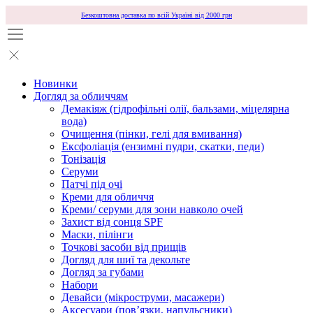
Безкоштовна доставка по всій Україні від 2000 грн
Новинки
Догляд за обличчям
Демакіяж (гідрофільні олії, бальзами, міцелярна
вода)
Очищення (пінки, гелі для вмивання)
Ексфоліація (ензимні пудри, скатки, педи)
Тонізація
Серуми
Патчі під очі
Креми для обличчя
Креми/ серуми для зони навколо очей
Захист від сонця SPF
Маски, пілінги
Точкові засоби від прищів
Догляд для шиї та декольте
Догляд за губами
Набори
Девайси (мікроструми, масажери)
Аксесуари (повʼязки, напульсники)