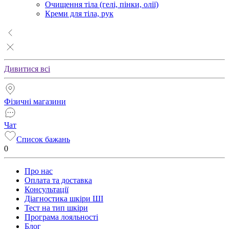
Очищення тіла (гелі, пінки, олії)
Креми для тіла, рук
Дивитися всі
Фізичні магазини
Чат
Список бажань
0
Про нас
Оплата та доставка
Консультації
Діагностика шкіри ШІ
Тест на тип шкіри
Програма лояльності
Блог