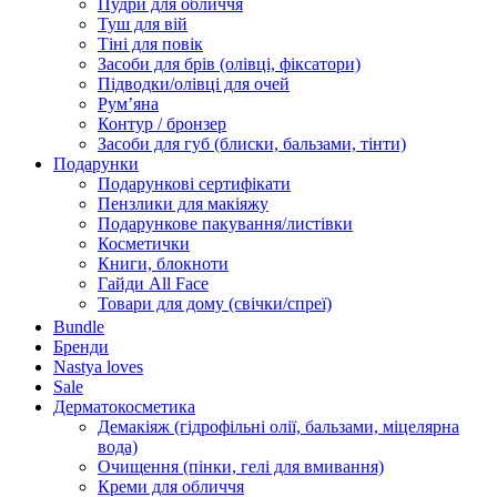
Пудри для обличчя
Туш для вій
Тіні для повік
Засоби для брів (олівці, фіксатори)
Підводки/олівці для очей
Румʼяна
Контур / бронзер
Засоби для губ (блиски, бальзами, тінти)
Подарунки
Подарункові сертифікати
Пензлики для макіяжу
Подарункове пакування/листівки
Косметички
Книги, блокноти
Гайди All Face
Товари для дому (свічки/спреї)
Bundle
Бренди
Nastya loves
Sale
Дерматокосметика
Демакіяж (гідрофільні олії, бальзами, міцелярна
вода)
Очищення (пінки, гелі для вмивання)
Креми для обличчя