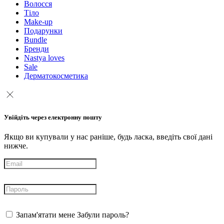
Волосся
Тіло
Make-up
Подарунки
Bundle
Бренди
Nastya loves
Sale
Дерматокосметика
Увійдіть через електронну пошту
Якщо ви купували у нас раніше, будь ласка, введіть свої дані
нижче.
Запам'ятати мене
Забули пароль?