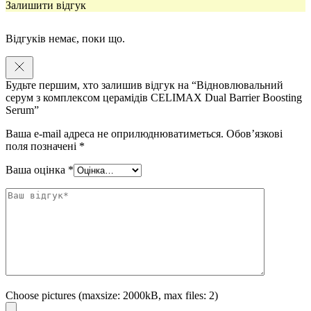
Залишити відгук
Особливості CELIMAX Dual Barrier Boosting Serum:
Відгуків немає, поки що.
зміцнює гідроліпідний бар’єр і підтримує захисні функції
шкіри
інтенсивно зволожує та допомагає утримувати вологу
Будьте першим, хто залишив відгук на “Відновлювальний
серум з комплексом церамідів CELIMAX Dual Barrier Boosting
живить і пом’якшує, зменшуючи відчуття сухості
Serum”
підтримує регенерацію та відновлення шкіри
Ваша e-mail адреса не оприлюднюватиметься.
Обов’язкові
поля позначені
*
заспокоює та підвищує комфорт шкіри в щоденному догляді
Ваша оцінка
*
підходить для сухої та чутливої шкіри, включно зі схильною
до подразнень
Активні компоненти:
Цераміди
– зміцнюють гідроліпідний бар’єр, підтримують
захисні властивості шкіри та сприяють її відновленню.
Пантенол
– заспокоює, підтримує зволоження та допомагає
шкірі швидше відновлюватися.
Choose pictures (maxsize: 2000kB, max files: 2)
Фітофосфінгозин
– природний компонент шкіри, що