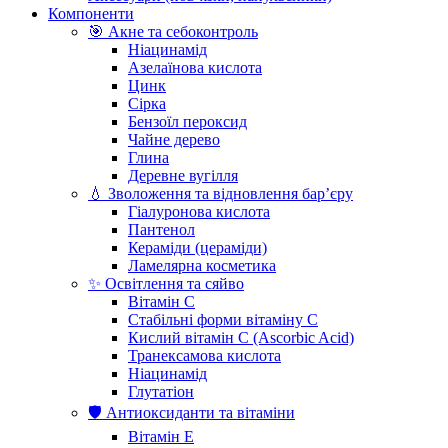
Компоненти
🎯 Акне та себоконтроль
Ніацинамід
Азелаїнова кислота
Цинк
Сірка
Бензоїл пероксид
Чайне дерево
Глина
Деревне вугілля
💧 Зволоження та відновлення бар’єру
Гіалуронова кислота
Пантенол
Кераміди (цераміди)
Ламелярна косметика
✨ Освітлення та сяйво
Вітамін С
Стабільні форми вітаміну С
Кислий вітамін С (Ascorbic Acid)
Транексамова кислота
Ніацинамід
Глутатіон
🛡️ Антиоксиданти та вітаміни
Вітамін Е