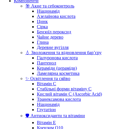
Компоненти
🎯 Акне та себоконтроль
Ніацинамід
Азелаїнова кислота
Цинк
Сірка
Бензоїл пероксид
Чайне дерево
Глина
Деревне вугілля
💧 Зволоження та відновлення бар’єру
Гіалуронова кислота
Пантенол
Кераміди (цераміди)
Ламелярна косметика
✨ Освітлення та сяйво
Вітамін С
Стабільні форми вітаміну С
Кислий вітамін С (Ascorbic Acid)
Транексамова кислота
Ніацинамід
Глутатіон
🛡️ Антиоксиданти та вітаміни
Вітамін Е
Коензим Q10