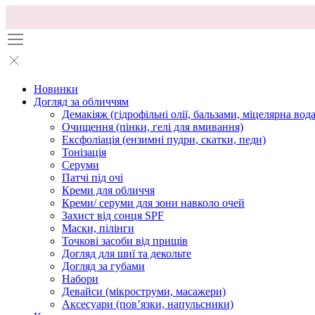
Новинки
Догляд за обличчям
Демакіяж (гідрофільні олії, бальзами, міцелярна вода
Очищення (пінки, гелі для вмивання)
Ексфоліація (ензимні пудри, скатки, педи)
Тонізація
Серуми
Патчі під очі
Креми для обличчя
Креми/ серуми для зони навколо очей
Захист від сонця SPF
Маски, пілінги
Точкові засоби від прищів
Догляд для шиї та декольте
Догляд за губами
Набори
Девайси (мікроструми, масажери)
Аксесуари (повʼязки, напульсники)