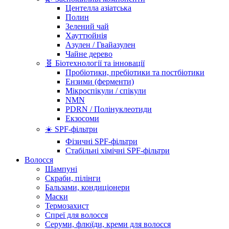
Центелла азіатська
Полин
Зелений чай
Хауттюйнія
Азулен / Гвайазулен
Чайне дерево
🧬 Біотехнології та інновації
Пробіотики, пребіотики та постбіотики
Ензими (ферменти)
Мікроспікули / спікули
NMN
PDRN / Полінуклеотиди
Екзосоми
☀️ SPF-фільтри
Фізичні SPF-фільтри
Стабільні хімічні SPF-фільтри
Волосся
Шампуні
Скраби, пілінги
Бальзами, кондиціонери
Маски
Термозахист
Спреї для волосся
Серуми, флюїди, креми для волосся