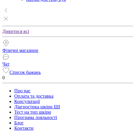
Дивитися всі
Фізичні магазини
Чат
Список бажань
0
Про нас
Оплата та доставка
Консультації
Діагностика шкіри ШІ
Тест на тип шкіри
Програма лояльності
Блог
Контакти