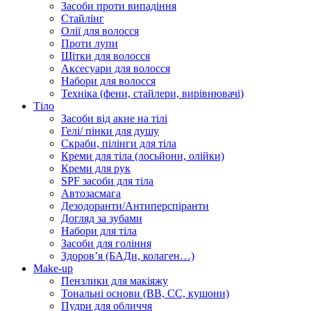
Засоби проти випадіння
Стайлінг
Олії для волосся
Проти лупи
Щітки для волосся
Аксесуари для волосся
Набори для волосся
Техніка (фени, стайлери, вирівнювачі)
Тіло
Засоби від акне на тілі
Гелі/ пінки для душу
Скраби, пілінги для тіла
Креми для тіла (лосьйони, олійки)
Креми для рук
SPF засоби для тіла
Автозасмага
Дезодоранти/Антиперспіранти
Догляд за зубами
Набори для тіла
Засоби для гоління
Здоровʼя (БАДи, колаген…)
Make-up
Пензлики для макіяжу
Тональні основи (BB, CC, кушони)
Пудри для обличчя