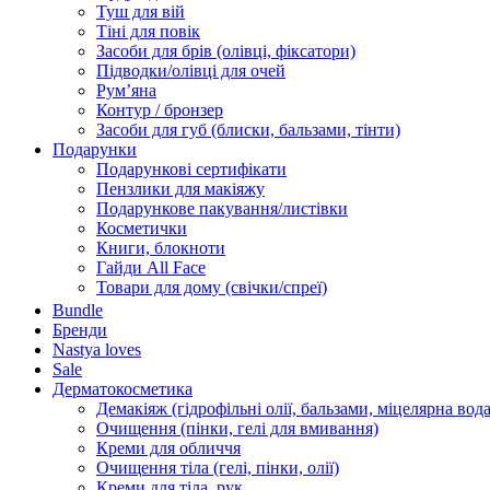
Туш для вій
Тіні для повік
Засоби для брів (олівці, фіксатори)
Підводки/олівці для очей
Румʼяна
Контур / бронзер
Засоби для губ (блиски, бальзами, тінти)
Подарунки
Подарункові сертифікати
Пензлики для макіяжу
Подарункове пакування/листівки
Косметички
Книги, блокноти
Гайди All Face
Товари для дому (свічки/спреї)
Bundle
Бренди
Nastya loves
Sale
Дерматокосметика
Демакіяж (гідрофільні олії, бальзами, міцелярна вода
Очищення (пінки, гелі для вмивання)
Креми для обличчя
Очищення тіла (гелі, пінки, олії)
Креми для тіла, рук