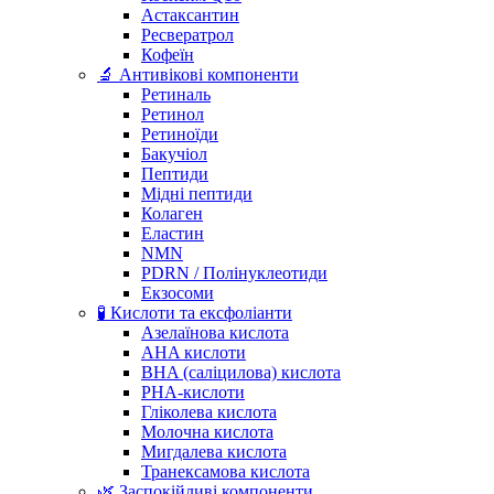
Астаксантин
Ресвератрол
Кофеїн
🔬 Антивікові компоненти
Ретиналь
Ретинол
Ретиноїди
Бакучіол
Пептиди
Мідні пептиди
Колаген
Еластин
NMN
PDRN / Полінуклеотиди
Екзосоми
🧪 Кислоти та ексфоліанти
Азелаїнова кислота
AHA кислоти
BHA (саліцилова) кислота
PHA-кислоти
Гліколева кислота
Молочна кислота
Мигдалева кислота
Транексамова кислота
🌿 Заспокійливі компоненти