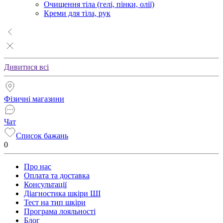
Очищення тіла (гелі, пінки, олії)
Креми для тіла, рук
Дивитися всі
Фізичні магазини
Чат
Список бажань
0
Про нас
Оплата та доставка
Консультації
Діагностика шкіри ШІ
Тест на тип шкіри
Програма лояльності
Блог