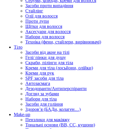
Серуми, флюїди, креми для волосся
Засоби проти випадіння
Стайлінг
Олії для волосся
Проти лупи
Щітки для волосся
Аксесуари для волосся
Набори для волосся
Техніка (фени, стайлери, вирівнювачі)
Тіло
Засоби від акне на тілі
Гелі/ пінки для душу
Скраби, пілінги для тіла
Креми для тіла (лосьйони, олійки)
Креми для рук
SPF засоби для тіла
Автозасмага
Дезодоранти/Антиперспіранти
Догляд за зубами
Набори для тіла
Засоби для гоління
Здоровʼя (БАДи, колаген…)
Make-up
Пензлики для макіяжу
Тональні основи (BB, CC, кушони)