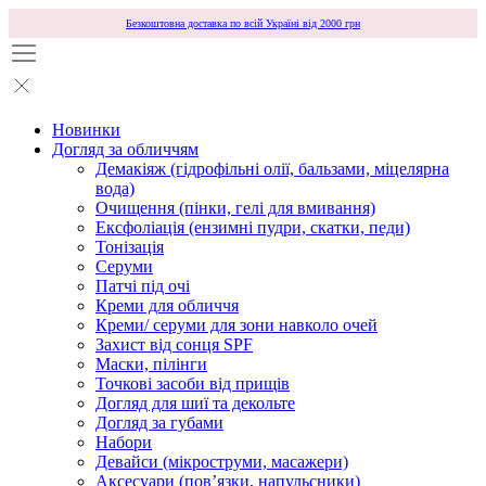
Безкоштовна доставка по всій Україні від 2000 грн
Новинки
Догляд за обличчям
Демакіяж (гідрофільні олії, бальзами, міцелярна
вода)
Очищення (пінки, гелі для вмивання)
Ексфоліація (ензимні пудри, скатки, педи)
Тонізація
Серуми
Патчі під очі
Креми для обличчя
Креми/ серуми для зони навколо очей
Захист від сонця SPF
Маски, пілінги
Точкові засоби від прищів
Догляд для шиї та декольте
Догляд за губами
Набори
Девайси (мікроструми, масажери)
Аксесуари (повʼязки, напульсники)