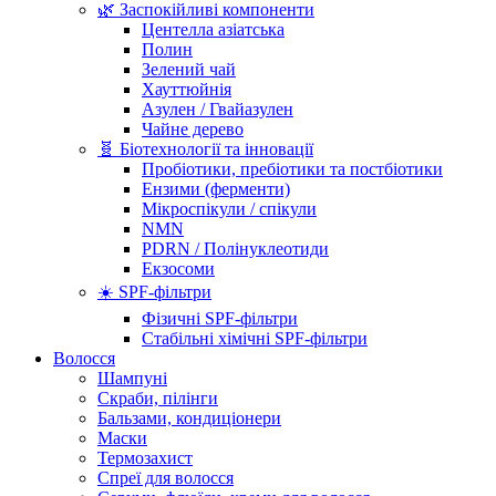
🌿 Заспокійливі компоненти
Центелла азіатська
Полин
Зелений чай
Хауттюйнія
Азулен / Гвайазулен
Чайне дерево
🧬 Біотехнології та інновації
Пробіотики, пребіотики та постбіотики
Ензими (ферменти)
Мікроспікули / спікули
NMN
PDRN / Полінуклеотиди
Екзосоми
☀️ SPF-фільтри
Фізичні SPF-фільтри
Стабільні хімічні SPF-фільтри
Волосся
Шампуні
Скраби, пілінги
Бальзами, кондиціонери
Маски
Термозахист
Спреї для волосся