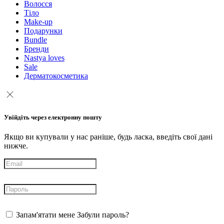
Волосся
Тіло
Make-up
Подарунки
Bundle
Бренди
Nastya loves
Sale
Дерматокосметика
Увійдіть через електронну пошту
Якщо ви купували у нас раніше, будь ласка, введіть свої дані
нижче.
Запам'ятати мене
Забули пароль?