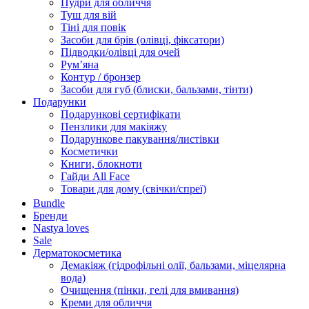
Пудри для обличчя
Туш для вій
Тіні для повік
Засоби для брів (олівці, фіксатори)
Підводки/олівці для очей
Румʼяна
Контур / бронзер
Засоби для губ (блиски, бальзами, тінти)
Подарунки
Подарункові сертифікати
Пензлики для макіяжу
Подарункове пакування/листівки
Косметички
Книги, блокноти
Гайди All Face
Товари для дому (свічки/спреї)
Bundle
Бренди
Nastya loves
Sale
Дерматокосметика
Демакіяж (гідрофільні олії, бальзами, міцелярна
вода)
Очищення (пінки, гелі для вмивання)
Креми для обличчя