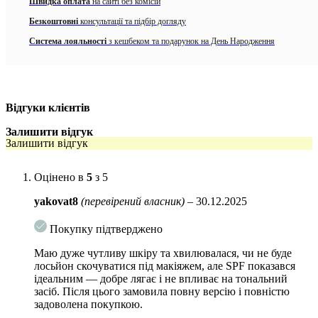
(достатньо оновлювати шар раз на 6-8 годин).
Швидка оплата
на сайті без комісій
Безкоштовні
консультації та підбір догляду
Містить 5 фотостабільних безпечних хімічних фільтрів нового
покоління:
Система лояльності
з кешбеком та подарунок на День Народження
Uvinul A Plus (Diethylamino Hydroxybenzoyl Hexyl Benzoate) –
захищає від променів спектра UVA.
Uvinul T 150 (Ethylhexyl Triazone) – захищає від UVB-
Відгуки клієнтів
випромінювання.
Залишити відгук
Polysilicone-15 – захищає від UVB-випромінювання.
Залишити відгук
Tinosorb S (Bis-Ethylhexyloxyphenol Methoxyphenyl Triazine)
– фільтр широкого спектру дії, що захищає від UVA та UVB-
Оцінено в
5
з 5
променів.
yakovat8
(перевірений власник)
–
30.12.2025
Mexoryl SX (Terephthalylidene dicamphor sulfonic acid) –
захищає від UVA-променів.
Покупку підтверджено
Класична кремова текстура легко розподіляється і не обтяжує шкіру,
Маю дуже чутливу шкіру та хвилювалася, чи не буде
лосьйон скочуватися під макіяжем, але SPF показався
не залишає білих слідів, добре поглинається. Гіпоалергенна формула
ідеальним — добре лягає і не впливає на тональний
пройшла дерматологічні випробування і підходить навіть чутливій
засіб. Після цього замовила повну версію і повністю
шкірі: засіб не викликає подразнення, почервоніння та свербіж.
задоволена покупкою.
Основні компоненти: