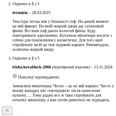
Оцінено в
5
з 5
Екстракт азіатської центелли
усуває почервоніння і
teranizia
–
28.03.2025
заспокоює, зміцнює стінки судин, зменшує купероз і знімає
набряклість, підвищує еластичність і пружність.
Текстура легша ніж у більшості спф. На даний момент
це мій фаворт. На моїй жирній шкірі дає сатиновий
Кераміди
вбудовуються в природний гідроліпідний бар’єр і
фініш. Всі інші спф дають вологий фініш. Буду
зміцнюють його, перешкоджають випаровуванню вологи та
повторювати однозначно. Купувала мініатюри носити з
проникненню в шкіру шкідливих речовин, розгладжують.
собою для поновлення у косметичці. Для того щоб
спробувати засіб це теж чудовий варіант. Рекомендую,
Аденозин
активує продукцію колагену – білка, що зберігає
особливо жирній шкірі.
щільність і пружність, що відповідає за відсутність зморшок
та міцний каркас шкіри.
Оцінено в
2
з 5
Екстракт інжиру
збагачений ензимом фіцином –
irisha.koval4uck-2866
(перевірений власник)
–
13.11.2024
компонентом, який активує процес оновлення і м’яко
відлущує ороговілі частинки, підтримуючи гладкість.
Покупку підтверджено
Ніацинамід (вітамін В3)
освітлює тон і перешкоджає
Замовляла мініатюрку. Чесно – це не мій варіант. Чисто у
утворенню пігментних плям, регулює роботу сальних залоз
моєму випадку він «скочувався» після нанесення
та усуває жирний блиск, стимулює вироблення власних
кушону…. Тому раджу все ж таки спробувати для
керамідів.
початку мініатюру, а вже потім дивитись чи підходить.
Підходить для всіх типів шкіри, вклачаючи жирну та чутливу.
Особливості застосування:
використовуйте для щоденного