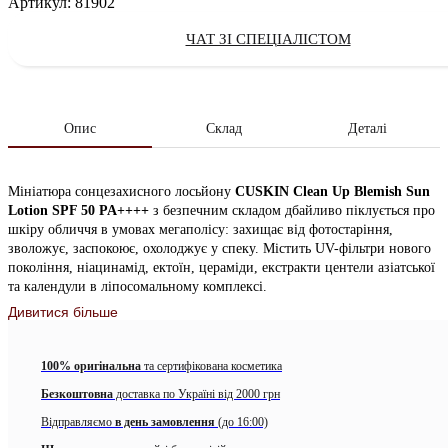
Артикул:
81902
ЧАТ ЗІ СПЕЦІАЛІСТОМ
Опис
Склад
Деталі
Мініатюра сонцезахисного лосьйону
CUSKIN Clean Up Blemish Sun
Lotion SPF 50 PA++++
з безпечним складом дбайливо піклується про
шкіру обличчя в умовах мегаполісу: захищає від фотостаріння,
зволожує, заспокоює, охолоджує у спеку. Містить UV-фільтри нового
покоління, ніацинамід, ектоїн, цераміди, екстракти центели азіатської
та календули в ліпосомальному комплексі.
Дивитися більше
Заспокійливий комплекс Calmposom™
містить наноліпосоми, які
транспортують активні інгредієнти глибоко в епідерміс: крем
зволожує та пом’якшує, усуває подразнення, сухість та стягнутість, а
100% оригінальна
та сертифікована косметика
також вирівнює тон та зменшує видимість пігментації.
Безкоштовна
доставка по Україні від 2000 грн
Лосьйон
на сонцезахисних фільтрах нового покоління має високу
Відправляємо
в день замовлення
(до 16:00)
фотостабільність
і стійкість, не вимагає частого оновлення