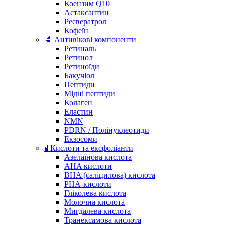
Коензим Q10
Астаксантин
Ресвератрол
Кофеїн
🔬 Антивікові компоненти
Ретиналь
Ретинол
Ретиноїди
Бакучіол
Пептиди
Мідні пептиди
Колаген
Еластин
NMN
PDRN / Полінуклеотиди
Екзосоми
🧪 Кислоти та ексфоліанти
Азелаїнова кислота
AHA кислоти
BHA (саліцилова) кислота
PHA-кислоти
Гліколева кислота
Молочна кислота
Мигдалева кислота
Транексамова кислота