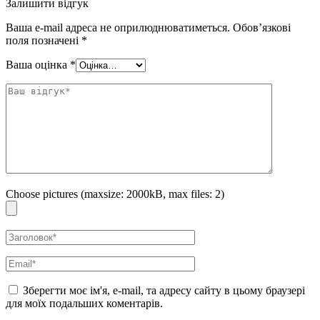
Залишити відгук
застосування як останній етап у догляді, нанесіть крем за 10-20
хвилин до виходу на вулицю. Наносите крем повторно, через кожні 2-
Ваша e-mail адреса не оприлюднюватиметься.
Обов’язкові
3 години протягом дня, якщо перебуваєте на активному сонці. Для
поля позначені
*
міського ритму можна не оновлювати протягом протягом дня, якщо
Ваша оцінка
*
більшість часу ви не перебуваєте під відкритим сонцем.
Choose pictures (maxsize: 2000kB, max files: 2)
Зберегти моє ім'я, e-mail, та адресу сайту в цьому браузері
для моїх подальших коментарів.