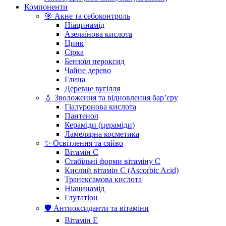
Компоненти
🎯 Акне та себоконтроль
Ніацинамід
Азелаїнова кислота
Цинк
Сірка
Бензоїл пероксид
Чайне дерево
Глина
Деревне вугілля
💧 Зволоження та відновлення бар’єру
Гіалуронова кислота
Пантенол
Кераміди (цераміди)
Ламелярна косметика
✨ Освітлення та сяйво
Вітамін С
Стабільні форми вітаміну С
Кислий вітамін С (Ascorbic Acid)
Транексамова кислота
Ніацинамід
Глутатіон
🛡️ Антиоксиданти та вітаміни
Вітамін Е