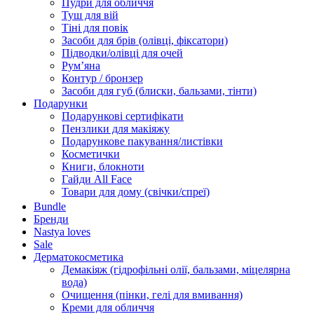
Пудри для обличчя
Туш для вій
Тіні для повік
Засоби для брів (олівці, фіксатори)
Підводки/олівці для очей
Румʼяна
Контур / бронзер
Засоби для губ (блиски, бальзами, тінти)
Подарунки
Подарункові сертифікати
Пензлики для макіяжу
Подарункове пакування/листівки
Косметички
Книги, блокноти
Гайди All Face
Товари для дому (свічки/спреї)
Bundle
Бренди
Nastya loves
Sale
Дерматокосметика
Демакіяж (гідрофільні олії, бальзами, міцелярна
вода)
Очищення (пінки, гелі для вмивання)
Креми для обличчя