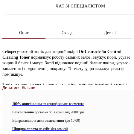
ЧАТ ЗІ СПЕЦІАЛІСТОМ
Опис
Склад
Деталі
Себорегулюючий тонік для жирної шкіри
Dr.Ceuracle 5α Control
Clearing Toner
нормалізує роботу сальних залоз, звужує пори, усуває
жирний блиск і матує. Засіб відновлює водний баланс шкіри, усуває
запалення і подразнення, покращує її текстуру, розгладжує рельєф,
пом’якшує.
Тонік активно загоює і відновлює шкіру, зміцнює імунітет і захисні
Дивитися більше
функції, оберігає шкіру від зовнішніх подразників, володіє
бактереціднимі властивостями. Зменшує вогнища запалення, бореться
з закупоркою пор, регулює вироблення шкірного себума. Покращує
100% оригінальна
та сертифікована косметика
тон, усуває почервоніння, вирівнює колір обличчя.
Безкоштовна
доставка по Україні від 2000 грн
При порушенні оптимальної мікрофлори шкіри відбувається
Відправляємо
в день замовлення
(до 16:00)
аномальна вироблення ферменту 5α-редуктази, яка провокує
підвищену секрецію гормону дигідротестостерону. Надлишок гормону
Швидка оплата
на сайті без комісій