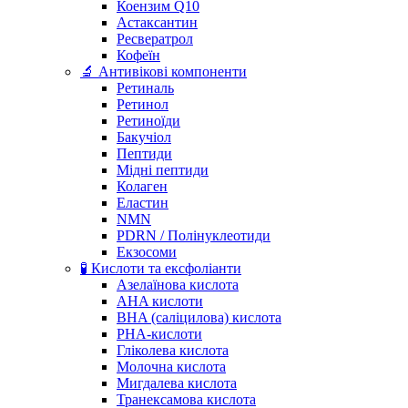
Коензим Q10
Астаксантин
Ресвератрол
Кофеїн
🔬 Антивікові компоненти
Ретиналь
Ретинол
Ретиноїди
Бакучіол
Пептиди
Мідні пептиди
Колаген
Еластин
NMN
PDRN / Полінуклеотиди
Екзосоми
🧪 Кислоти та ексфоліанти
Азелаїнова кислота
AHA кислоти
BHA (саліцилова) кислота
PHA-кислоти
Гліколева кислота
Молочна кислота
Мигдалева кислота
Транексамова кислота