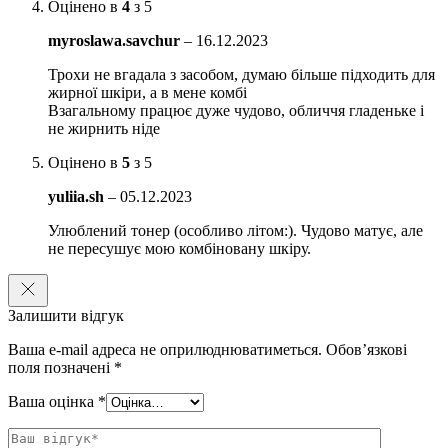
Оцінено в
4
з 5
антисептичну та протизапальними дією, підбавляти
зростання мікроорганізмів.
myroslawa.savchur
–
16.12.2023
Екстракт гриба Тремелл є біогенним стимулятором із
Трохи не вгадала з засобом, думаю більше підходить для
захисними, антиоксидантними, антибактеріальними і
жирної шкіри, а в мене комбі
тонізуючу властивостями. Надає протизапальну дію
Взагальному працює дуже чудово, обличчя гладеньке і
не жирнить ніде
Нордігідрогваяретовая кислота має потужні бактерицидні
властивості, зменшує вироблення шкірного сала,
Оцінено в
5
з 5
перешкоджає утворенню запалень і акне.
yuliia.sh
–
05.12.2023
Олеаноловая кислота має протизапальну, ранозагоювальну,
антиоксидантну дію, запобігає надмірному виділення
Улюблений тонер (особливо літом:). Чудово матує, але
себума.
не пересушує мою комбіновану шкіру.
Підходить для жирної шкіри.
Спосіб застосування:
використовувати після етапу очищення.
Залишити відгук
Нанесіть невелику кількість тоніка (2-3 натискання на дозатор) на
Ваша e-mail адреса не оприлюднюватиметься.
Обов’язкові
ватний диск або на долоні, легкими рухами розподіліть по обличчю.
поля позначені
*
Об’єм: 120 мл
Ваша оцінка
*