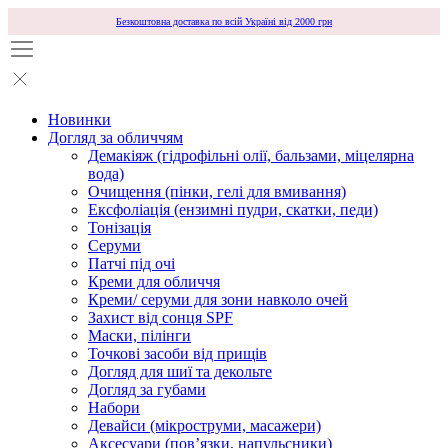
Безкоштовна доставка по всій Україні від 2000 грн
Новинки
Догляд за обличчям
Демакіяж (гідрофільні олії, бальзами, міцелярна
вода)
Очищення (пінки, гелі для вмивання)
Ексфоліація (ензимні пудри, скатки, педи)
Тонізація
Серуми
Патчі під очі
Креми для обличчя
Креми/ серуми для зони навколо очей
Захист від сонця SPF
Маски, пілінги
Точкові засоби від прищів
Догляд для шиї та декольте
Догляд за губами
Набори
Девайси (мікроструми, масажери)
Аксесуари (повʼязки, напульсники)