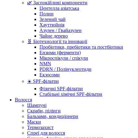
🌿 Заспокійливі компоненти
Центелла азіатська
Полин
Зелений чай
Хауттюйнія
Азулен / Гвайазулен
Чайне дерево
🧬 Біотехнології та інновації
Пробіотики, пребіотики та постбіотики
Ензими (ферменти)
Мікроспікули / спікули
NMN
PDRN / Полінуклеотиди
Екзосоми
☀️ SPF-фільтри
Фізичні SPF-фільтри
Стабільні хімічні SPF-фільтри
Волосся
Шампуні
Скраби, пілінги
Бальзами, кондиціонери
Маски
Термозахист
Спреї для волосся