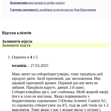
призводить до стимуляції себоцітов і збільшення секреції сальних
Безкоштовні
консультації та підбір догляду
залоз.
Система лояльності
з кешбеком та подарунок на День Народження
До складу засобу входять 4 потужних
комплексу 5α COMPLEX
, які
всебічно вирішують проблему зайвого себовиделенія:
SEPICONTROL ™ A5 (Capryloyl Glycine, Sarcosine,
Cinnamomum Zeylanicum Bark Extract) контролює
Відгуки клієнтів
вироблення ферменту 5α-редуктази, який викликає
підвищену секрецію шкірного сала;
Залишити відгук
Залишити відгук
AC NET (Nordihydroguaiarefic Acid, Oleanolic Acid) має
антибактеріальну дію, заспокоює запальні процеси.
Оцінено в
4
з 5
Sopholiance S (Candida Bombicola / Glucose / Methyl
teranizia
–
27.03.2025
Rapeseedate Ferment) регулює вироблення шкірного сала,
звужує пори, перешкоджає виникненню чорних крапок і
Маю запит на себореборегуляцію, тому придбала цей
комедонов;
продукт двічі. Засіб приємний, дає зволоження. Має
цікавий приємний аромат. Перший раз він мені не
REGU®-SEB (Serenoa Serrulata Fruit Extract, Sesamum
зайшов. Придбала вдруге, давши 2-й шанс.
Indicum (Sesame) Seed Oil, Argania Spinosa Kernel Oil, Beta-
Себорегуляційна дія є, але слабенька. Моїй жирній шкірі
Sitosterol, Tocopherol) контролює жирний блиск, матує,
його в соло не вистачає. Якщо порівнювати з
вирівнює текстуру шкіри.
бюджетнішою сироваткою J’sDerma Acnetrix Control AC,
то сироватка себорегулює на 4/5, тоді як цей тонік на 1-2
Володіє легкою консистенцією водички. Тонік відновлює
максимум. Тому якщо у вас є вільне місце у рутині і