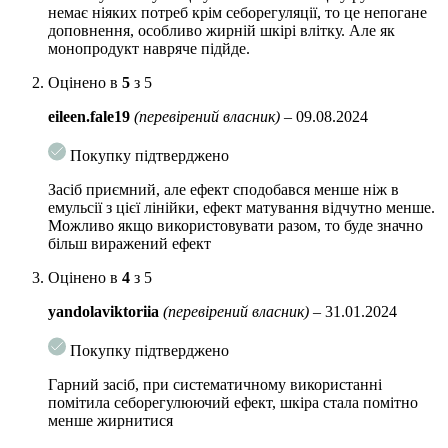
оптимальний баланс шкіри і готує її до подальшого догляду.
немає ніяких потреб крім себорегуляції, то це непогане
доповнення, особливо жирній шкірі влітку. Але як
Основні діючі інгредіетни:
монопродукт навряче підйде.
Екстракт гамамелісу має антибактеріальну і заспокійливу
Оцінено в
5
з 5
дію на шкіру, усуває запалення і прищі на обличчі. Регулює
вироблення шкірного себума, звужує пори і зменшує
eileen.fale19
(перевірений власник)
–
09.08.2024
жирність шкіри.
Покупку підтверджено
Ферменти лактобактерій підтримують природну мікрофлору
шкіри, покращують структуру колагену, підвищуючи
Засіб приємний, але ефект сподобався менше ніж в
пружність шкіри. Покращують колір обличчя, регулюють
емульсії з цієї лінійки, ефект матування відчутно менше.
вироблення меланіну, освітлюють гиперпигментацию.
Можливо якщо використовувати разом, то буде значно
більш виражений ефект
Сахароміцети збагачують шкіру мінералами,
амінокислотами, бета-глюканом і вітамінами. Активно
Оцінено в
4
з 5
зволожують, сприяє освітленню шкіри і зменшення
yandolaviktoriia
(перевірений власник)
–
31.01.2024
зморшок. Надають заспокійливий ефект.
Гіалуронова кислота проникає в глибокі шари епідермісу,
Покупку підтверджено
активно зволожує клітини, сприяє утриманню вологи в
Гарний засіб, при систематичному використанні
шкірі. Утворює захисний шар, який не дає волозі
помітила себорегулюючий ефект, шкіра стала помітно
випаруватися.
менше жирнитися
Фермент гриба бомбікола – запобігає окисленню ліпідів, має