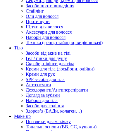
Серуми, флюїди, креми для волосся
Засоби проти випадіння
Стайлінг
Олії для волосся
Проти лупи
Щітки для волосся
Аксесуари для волосся
Набори для волосся
Техніка (фени, стайлери, вирівнювачі)
Тіло
Засоби від акне на тілі
Гелі/ пінки для душу
Скраби, пілінги для тіла
Креми для тіла (лосьйони, олійки)
Креми для рук
SPF засоби для тіла
Автозасмага
Дезодоранти/Антиперспіранти
Догляд за зубами
Набори для тіла
Засоби для гоління
Здоровʼя (БАДи, колаген…)
Make-up
Пензлики для макіяжу
Тональні основи (BB, CC, кушони)