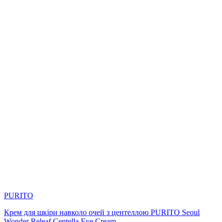
PURITO
Крем для шкіри навколо очей з центеллою PURITO Seoul
Wonder Releaf Centella Eye Cream