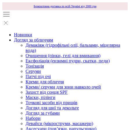
Безкоштовна доставка по всій Україні від 2000 грн
Новинки
Догляд за обличчям
Демакіяж (гідрофільні олії, бальзами, міцелярна
вода)
Очищення (пінки, гелі для вмивання)
Ексфоліація (ензимні пудри, скатки, педи)
Тонізація
Серуми
Патчі під очі
Креми для обличчя
Креми/ серуми для зони навколо очей
Захист від сонця SPF
Маски, пілінги
Точкові засоби від прищів
Догляд для шиї та декольте
Догляд за губами
Набори
Девайси (мікроструми, масажери)
Аксесуари (повʼязки, напульсники)