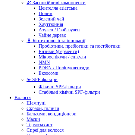
🌿 Заспокійливі компоненти
Центелла азіатська
Полин
Зелений чай
Хауттюйнія
Азулен / Гвайазулен
Чайне дерево
🧬 Біотехнології та інновації
Пробіотики, пребіотики та постбіотики
Ензими (ферменти)
Мікроспікули / спікули
NMN
PDRN / Полінуклеотиди
Екзосоми
☀️ SPF-фільтри
Фізичні SPF-фільтри
Стабільні хімічні SPF-фільтри
Волосся
Шампуні
Скраби, пілінги
Бальзами, кондиціонери
Маски
Термозахист
Спреї для волосся