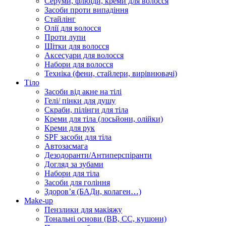
Серуми, флюїди, креми для волосся
Засоби проти випадіння
Стайлінг
Олії для волосся
Проти лупи
Щітки для волосся
Аксесуари для волосся
Набори для волосся
Техніка (фени, стайлери, вирівнювачі)
Тіло
Засоби від акне на тілі
Гелі/ пінки для душу
Скраби, пілінги для тіла
Креми для тіла (лосьйони, олійки)
Креми для рук
SPF засоби для тіла
Автозасмага
Дезодоранти/Антиперспіранти
Догляд за зубами
Набори для тіла
Засоби для гоління
Здоровʼя (БАДи, колаген…)
Make-up
Пензлики для макіяжу
Тональні основи (BB, CC, кушони)