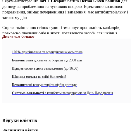
Серум-антистрес
Dr.Jart + Cicapair Serum Derma Green Solution
для
догляду за проблемною та чутливою шкірою. Ефективно заспокоює
подразнення, знімає почервоніння і запалення, має антибактеріальну і
загоюючу дію.
Сприяє зміцненню стінок судин і зменшує проникність капілярів,
прекрасно проявляє себе в якості доглядового засобу для шкіри з
Дивитися більше
куперозом. Зменшує вираженість судинних зірочок, знімає
почервоніння і свербіж.
100% оригінальна
та сертифікована косметика
Засіб стане відмінним помічником в боротьбі з проблемною,
схильною до запалень шкірі. Він здатне в найкоротші терміни
Безкоштовна
доставка по Україні від 2000 грн
позбавити від дрібних недосконалостей, а при регулярному
Відправляємо
в день замовлення
(до 16:00)
застосуванні лікує акне і перешкоджає його повторній появі, м’яко
оновлює шкірний покрив, освітлює пост-акне і покращує колір
Швидка оплата
на сайті без комісій
обличчя в цілому.
Безкоштовні
консультації та підбір догляду
Особливості серуму-антистрес:
Система лояльності
з кешбеком та подарунок на День Народження
У найкоротші терміни заспокоює роздратовану шкіру,
знімає свербіж і почервоніння. Оздоровлює загальний стан
шкіри, зміцнює захисні функції і нормалізує водно-
жировий баланс епідермісу;
Відгуки клієнтів
Мінерали і екстракти трав для відновлення пошкодженої
Залишити відгук