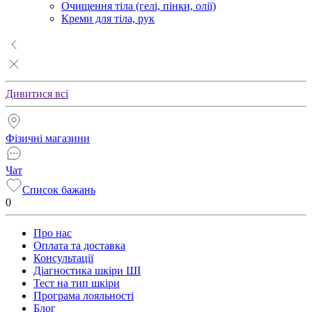
Очищення тіла (гелі, пінки, олії)
Креми для тіла, рук
Дивитися всі
Фізичні магазини
Чат
Список бажань
0
Про нас
Оплата та доставка
Консультації
Діагностика шкіри ШІ
Тест на тип шкіри
Програма лояльності
Блог