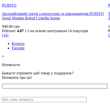
PURITO
Заспокійливий серум з центеллою та ніацинамідом PURITO
Т
Seoul Wonder Releaf Centella Serum
T
940.00
грн
1
Рейтинг
4.07
з 5 на основі опитування
14
покупців
(
14
)
(
Купити
Favorite
×
Натякнути
Бажаєте отримати цей товар у подарунок?
Натякніть про це!