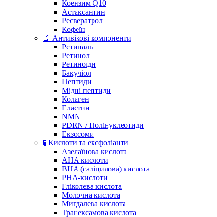
Коензим Q10
Астаксантин
Ресвератрол
Кофеїн
🔬 Антивікові компоненти
Ретиналь
Ретинол
Ретиноїди
Бакучіол
Пептиди
Мідні пептиди
Колаген
Еластин
NMN
PDRN / Полінуклеотиди
Екзосоми
🧪 Кислоти та ексфоліанти
Азелаїнова кислота
AHA кислоти
BHA (саліцилова) кислота
PHA-кислоти
Гліколева кислота
Молочна кислота
Мигдалева кислота
Транексамова кислота