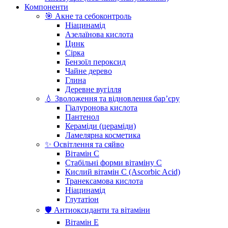
Компоненти
🎯 Акне та себоконтроль
Ніацинамід
Азелаїнова кислота
Цинк
Сірка
Бензоїл пероксид
Чайне дерево
Глина
Деревне вугілля
💧 Зволоження та відновлення бар’єру
Гіалуронова кислота
Пантенол
Кераміди (цераміди)
Ламелярна косметика
✨ Освітлення та сяйво
Вітамін С
Стабільні форми вітаміну С
Кислий вітамін С (Ascorbic Acid)
Транексамова кислота
Ніацинамід
Глутатіон
🛡️ Антиоксиданти та вітаміни
Вітамін Е