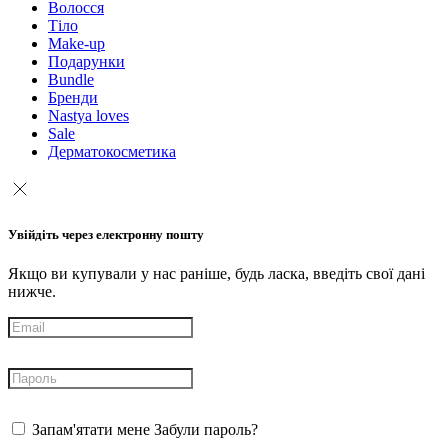
Волосся
Тіло
Make-up
Подарунки
Bundle
Бренди
Nastya loves
Sale
Дерматокосметика
Увійдіть через електронну пошту
Якщо ви купували у нас раніше, будь ласка, введіть свої дані
нижче.
Запам'ятати мене
Забули пароль?