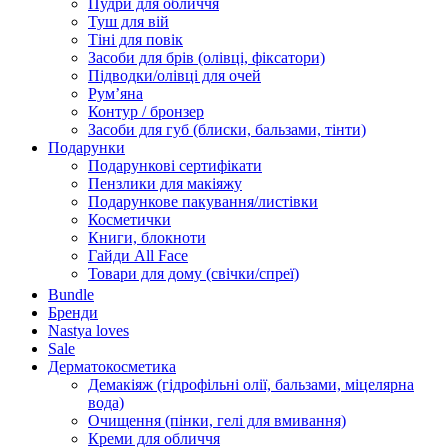
Пудри для обличчя
Туш для вій
Тіні для повік
Засоби для брів (олівці, фіксатори)
Підводки/олівці для очей
Румʼяна
Контур / бронзер
Засоби для губ (блиски, бальзами, тінти)
Подарунки
Подарункові сертифікати
Пензлики для макіяжу
Подарункове пакування/листівки
Косметички
Книги, блокноти
Гайди All Face
Товари для дому (свічки/спреї)
Bundle
Бренди
Nastya loves
Sale
Дерматокосметика
Демакіяж (гідрофільні олії, бальзами, міцелярна
вода)
Очищення (пінки, гелі для вмивання)
Креми для обличчя