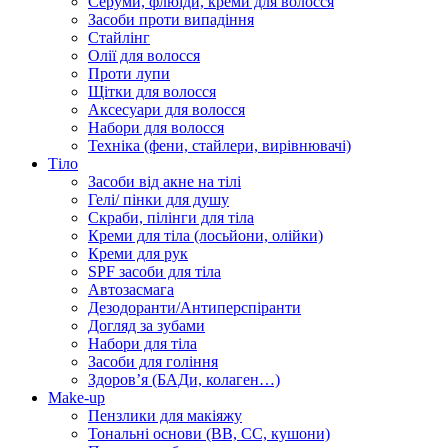
Серуми, флюїди, креми для волосся
Засоби проти випадіння
Стайлінг
Олії для волосся
Проти лупи
Щітки для волосся
Аксесуари для волосся
Набори для волосся
Техніка (фени, стайлери, вирівнювачі)
Тіло
Засоби від акне на тілі
Гелі/ пінки для душу
Скраби, пілінги для тіла
Креми для тіла (лосьйони, олійки)
Креми для рук
SPF засоби для тіла
Автозасмага
Дезодоранти/Антиперспіранти
Догляд за зубами
Набори для тіла
Засоби для гоління
Здоровʼя (БАДи, колаген…)
Make-up
Пензлики для макіяжу
Тональні основи (BB, CC, кушони)