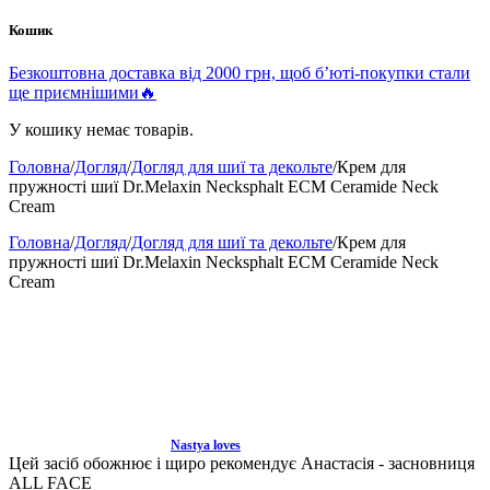
Кошик
Безкоштовна доставка від 2000 грн, щоб б’юті-покупки стали
ще приємнішими🔥
У кошику немає товарів.
Головна
/
Догляд
/
Догляд для шиї та декольте
/
Крем для
пружності шиї Dr.Melaxin Necksphalt ECM Ceramide Neck
Cream
Головна
/
Догляд
/
Догляд для шиї та декольте
/
Крем для
пружності шиї Dr.Melaxin Necksphalt ECM Ceramide Neck
Cream
Nastya loves
Цей засіб обожнює і щиро рекомендує Анастасія - засновниця
ALL FACE