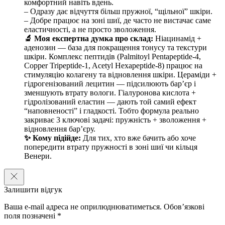
комфортний навіть вдень.
– Одразу дає відчуття більш пружної, “щільної” шкіри.
Активні компоненти:
– Добре працює на зоні шиї, де часто не вистачає саме
еластичності, а не просто зволоження.
Цераміди NP (Ceramide NP)
– сприяють зміцненню
🔬 Моя експертна думка про склад:
Ніацинамід +
захисного бар’єра шкіри та зменшенню втрати вологи.
аденозин — база для покращення тонусу та текстури
шкіри. Комплекс пептидів (Palmitoyl Pentapeptide-4,
Ніацинамід (Niacinamide)
– підтримує рівний тон шкіри та
Copper Tripeptide-1, Acetyl Hexapeptide-8) працює на
покращує загальний вигляд шкіри.
стимуляцію колагену та відновлення шкіри. Цераміди +
гідрогенізований лецитин — підсилюють бар’єр і
Гіалуронова кислота (Hyaluronic Acid)
– забезпечує
зменшують втрату вологи. Гіалуронова кислота +
інтенсивне зволоження та допомагає підтримувати
гідролізований еластин — дають той самий ефект
пружність.
“наповненості” і гладкості. Тобто формула реально
закриває 3 ключові задачі: пружність + зволоження +
Пептидний комплекс (Palmitoyl Pentapeptide-4, Acetyl
відновлення бар’єру.
Hexapeptide-8, Copper Tripeptide-1)
– сприяє покращенню
✨ Кому підійде:
Для тих, хто вже бачить або хоче
еластичності та гладкості шкіри.
попередити втрату пружності в зоні шиї чи кільця
Венери.
Аденозин (Adenosine)
– підтримує доглянутий вигляд і
м’якість шкіри.
Особливості використання:
Залишити відгук
Нанесіть невелику кількість крему для шиї на очищену та суху шкіру
Ваша e-mail адреса не оприлюднюватиметься.
Обов’язкові
шиї й декольте. Розподіліть легкими рухами знизу вгору до повного
поля позначені
*
вбирання. Використовуйте
Dr.Melaxin Necksphalt ECM Ceramide