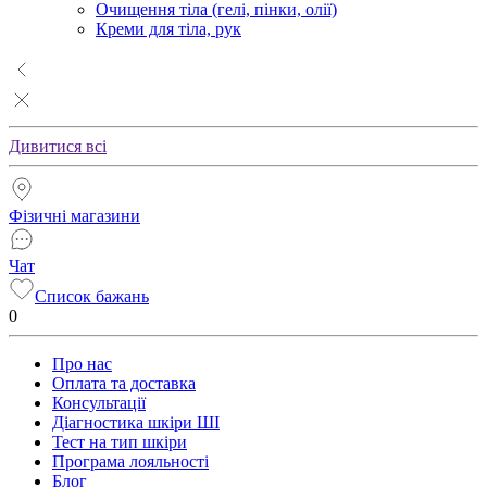
Очищення тіла (гелі, пінки, олії)
Креми для тіла, рук
Дивитися всі
Фізичні магазини
Чат
Список бажань
0
Про нас
Оплата та доставка
Консультації
Діагностика шкіри ШІ
Тест на тип шкіри
Програма лояльності
Блог