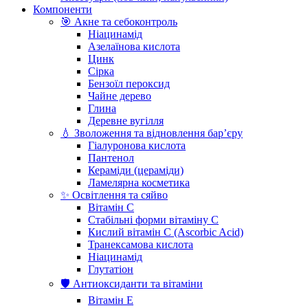
Компоненти
🎯 Акне та себоконтроль
Ніацинамід
Азелаїнова кислота
Цинк
Сірка
Бензоїл пероксид
Чайне дерево
Глина
Деревне вугілля
💧 Зволоження та відновлення бар’єру
Гіалуронова кислота
Пантенол
Кераміди (цераміди)
Ламелярна косметика
✨ Освітлення та сяйво
Вітамін С
Стабільні форми вітаміну С
Кислий вітамін С (Ascorbic Acid)
Транексамова кислота
Ніацинамід
Глутатіон
🛡️ Антиоксиданти та вітаміни
Вітамін Е