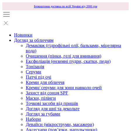
Безкоштовна доставка по всій Україні від 2000 грн
Новинки
Догляд за обличчям
Демакіяж (гідрофільні олії, бальзами, міцелярна
вода)
Очищення (пінки, гелі для вмивання)
Ексфоліація (ензимні пудри, скатки, педи)
Тонізація
Серуми
Патчі під очі
Креми для обличчя
Креми/ серуми для зони навколо очей
Захист від сонця SPF
Маски, пілінги
Точкові засоби від прищів
Догляд для шиї та декольте
Догляд за губами
Набори
Девайси (мікроструми, масажери)
Аксесуари (повʼязки, напульсники)