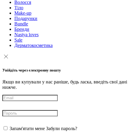
Волосся
Тіло
Make-up
Подарунки
Bundle
Бренди
Nastya loves
Sale
Дерматокосметика
Увійдіть через електронну пошту
Якщо ви купували у нас раніше, будь ласка, введіть свої дані
нижче.
Запам'ятати мене
Забули пароль?