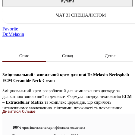
Купити
ЧАТ ЗІ СПЕЦІАЛІСТОМ
Favorite
Dr.Melaxin
Опис
Склад
Деталі
Зміцнювальний і живильний крем для шиї Dr.Melaxin Necksphalt
ECM Ceramide Neck Cream
Зміцнювальний крем розроблений для комплексного догляду за
делікатною зоною шиї та декольте. Формула поєднує технологію
ECM
– Extracellular Matrix
та комплекс церамідів, що сприяють
інтенсивному зволоженню, підтримці пружності та покращенню
Дивитися більше
зовнішнього вигляду шкіри. Крем допомагає зробити текстуру більш
рівною, а тон – одноріднішим, надаючи зоні шиї доглянутого та
гладкого вигляду.
100% оригінальна
та сертифікована косметика