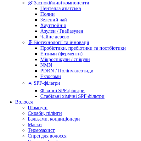
🌿 Заспокійливі компоненти
Центелла азіатська
Полин
Зелений чай
Хауттюйнія
Азулен / Гвайазулен
Чайне дерево
🧬 Біотехнології та інновації
Пробіотики, пребіотики та постбіотики
Ензими (ферменти)
Мікроспікули / спікули
NMN
PDRN / Полінуклеотиди
Екзосоми
☀️ SPF-фільтри
Фізичні SPF-фільтри
Стабільні хімічні SPF-фільтри
Волосся
Шампуні
Скраби, пілінги
Бальзами, кондиціонери
Маски
Термозахист
Спреї для волосся