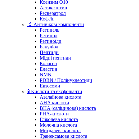
Коензим Q10
Астаксантин
Ресвератрол
Кофеїн
🔬 Антивікові компоненти
Ретиналь
Ретинол
Ретиноїди
Бакучіол
Пептиди
Мідні пептиди
Колаген
Еластин
NMN
PDRN / Полінуклеотиди
Екзосоми
🧪 Кислоти та ексфоліанти
Азелаїнова кислота
AHA кислоти
BHA (саліцилова) кислота
PHA-кислоти
Гліколева кислота
Молочна кислота
Мигдалева кислота
Транексамова кислота