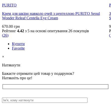
PURITO
Крем для шкіри навколо очей з центеллою PURITO Seoul
З
Wonder Releaf Centella Eye Cream
S
670.00
грн
9
Рейтинг
4.42
з 5 на основі опитування
26
покупців
(
26
)
(
Купити
Favorite
×
Натякнути
Бажаєте отримати цей товар у подарунок?
Натякніть про це!