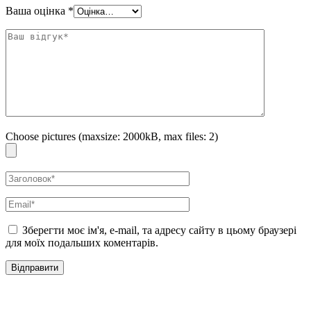
Neck Cream
вранці та ввечері як завершальний етап догляду. У
Ваша оцінка
*
денний час рекомендується додатково наносити засіб із SPF. Регулярне
застосування крему для шиї Dr.Melaxin Necksphalt ECM Ceramide Neck
Cream допомагає підтримувати гладкість, пружність та доглянутий
вигляд зони шиї.
Choose pictures (maxsize: 2000kB, max files: 2)
Зберегти моє ім'я, e-mail, та адресу сайту в цьому браузері
для моїх подальших коментарів.