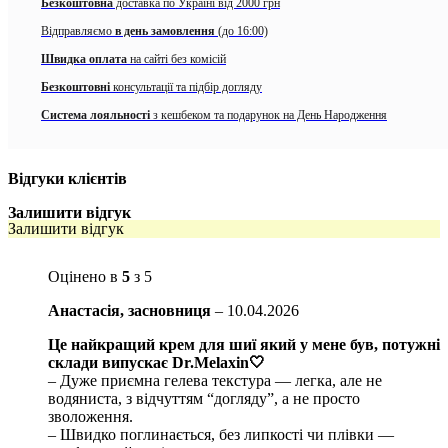
Dr.Melaxin Necksphalt ECM Ceramide Neck Cream
підтримує
Безкоштовна
доставка по Україні від 2000 грн
оптимальний рівень вологи, зменшує відчуття сухості та допомагає
Відправляємо
в день замовлення
(до 16:00)
зберігати еластичність шкіри. Завдяки збалансованій формулі крем
для шиї формує
захисний бар’єр
, який мінімізує вплив зовнішніх
Швидка оплата
на сайті без комісій
факторів і сприяє підтримці доглянутого вигляду. Засіб підходить для
Безкоштовні
консультації та підбір догляду
всіх типів шкіри – сухої, чутливої та зрілої, і гармонійно доповнює
щоденний догляд.
Система лояльності
з кешбеком та подарунок на День Народження
Крем для шиї
Dr.Melaxin Necksphalt ECM Ceramide Neck Cream
легко розподіляється, швидко вбирається та забезпечує комфорт без
Відгуки клієнтів
відчуття перевантаження. Регулярне використання допомагає
підтримувати гладкість і більш підтягнутий вигляд шкіри шиї.
Залишити відгук
Залишити відгук
Особливості:
інтенсивно зволожує та підтримує гідробаланс шкіри
Оцінено в
5
з 5
сприяє підвищенню пружності та еластичності
Анастасія, засновниця
–
10.04.2026
допомагає вирівнювати текстуру шкіри
Це найкращий крем для шиї який у мене був, потужні
склади випускає Dr.Melaxin🤍
підтримує рівний та свіжий вигляд зони шиї
– Дуже приємна гелева текстура — легка, але не
водяниста, з відчуттям “догляду”, а не просто
формує захисний бар’єр для збереження вологи
зволоження.
– Швидко поглинається, без липкості чи плівки —
підходить для щоденного використання