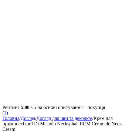
Рейтинг
5.00
з 5 на основі опитування
1
покупця
(
1
)
Головна
/
Догляд
/
Догляд для шиї та декольте
/
Крем для
пружності шиї Dr.Melaxin Necksphalt ECM Ceramide Neck
Cream