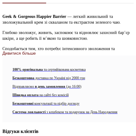
Geek & Gorgeous Happier Barrier
— легкий живильний та
зволожувальний крем зі скваланом та екстрактом зеленого чаю.
Глибоко зволожує, живить, заспокоює та відновлює захисний бар’єр
шкіри, а ще робить її м’якою та шовковистою.
Сподобається тим, хто потребує інтенсивного зволоження та
Дивитися більше
зміцнення шкірного бар’єра. Підійде для сухої, нормальної та
комбінованої шкіри. Проте для дуже сухої зволожувальних
властивостей крему може бути недостатньо.
100% оригінальна
та сертифікована косметика
Має насичену, але легку текстуру та ніжний персиковий колір завдяки
Безкоштовна
доставка по Україні від 2000 грн
поліфенолам зеленого чаю. Чудово розподіляється та швидко
Відправляємо
в день замовлення
(до 16:00)
вбирається.
Швидка оплата
на сайті без комісій
Веганський | Без ароматизаторів і ефірних олій | Без глютену |
Безкоштовні
консультації та підбір догляду
Безпечний при вагітності | pH 5,0-5,6
Система лояльності
з кешбеком та подарунок на День Народження
Основні компоненти:
Сквалан 7% — масляниста рідина, яка природним чином
міститься в шкірному салі людини. Сумісний з усіма типами
Відгуки клієнтів