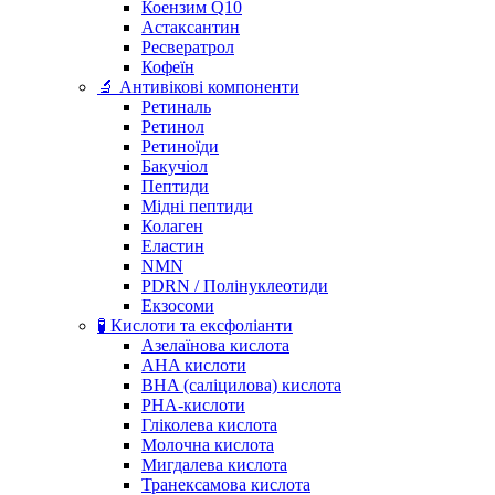
Коензим Q10
Астаксантин
Ресвератрол
Кофеїн
🔬 Антивікові компоненти
Ретиналь
Ретинол
Ретиноїди
Бакучіол
Пептиди
Мідні пептиди
Колаген
Еластин
NMN
PDRN / Полінуклеотиди
Екзосоми
🧪 Кислоти та ексфоліанти
Азелаїнова кислота
AHA кислоти
BHA (саліцилова) кислота
PHA-кислоти
Гліколева кислота
Молочна кислота
Мигдалева кислота
Транексамова кислота