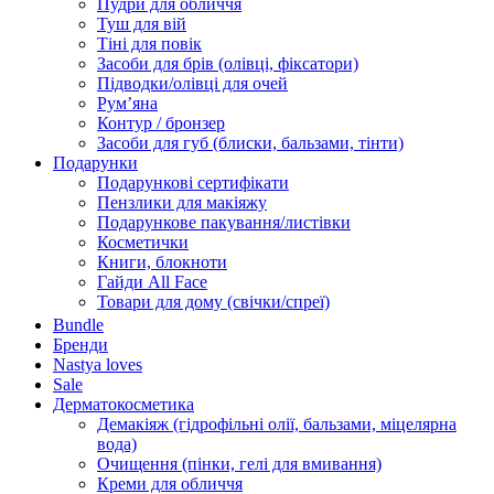
Пудри для обличчя
Туш для вій
Тіні для повік
Засоби для брів (олівці, фіксатори)
Підводки/олівці для очей
Румʼяна
Контур / бронзер
Засоби для губ (блиски, бальзами, тінти)
Подарунки
Подарункові сертифікати
Пензлики для макіяжу
Подарункове пакування/листівки
Косметички
Книги, блокноти
Гайди All Face
Товари для дому (свічки/спреї)
Bundle
Бренди
Nastya loves
Sale
Дерматокосметика
Демакіяж (гідрофільні олії, бальзами, міцелярна
вода)
Очищення (пінки, гелі для вмивання)
Креми для обличчя