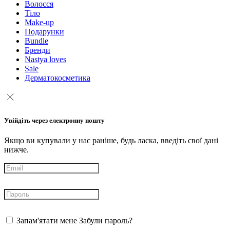
Волосся
Тіло
Make-up
Подарунки
Bundle
Бренди
Nastya loves
Sale
Дерматокосметика
Увійдіть через електронну пошту
Якщо ви купували у нас раніше, будь ласка, введіть свої дані
нижче.
Запам'ятати мене
Забули пароль?