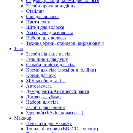
Серуми, флюїди, креми для волосся
Засоби проти випадіння
Стайлінг
Олії для волосся
Проти лупи
Щітки для волосся
Аксесуари для волосся
Набори для волосся
Техніка (фени, стайлери, вирівнювачі)
Тіло
Засоби від акне на тілі
Гелі/ пінки для душу
Скраби, пілінги для тіла
Креми для тіла (лосьйони, олійки)
Креми для рук
SPF засоби для тіла
Автозасмага
Дезодоранти/Антиперспіранти
Догляд за зубами
Набори для тіла
Засоби для гоління
Здоровʼя (БАДи, колаген…)
Make-up
Пензлики для макіяжу
Тональні основи (BB, CC, кушони)