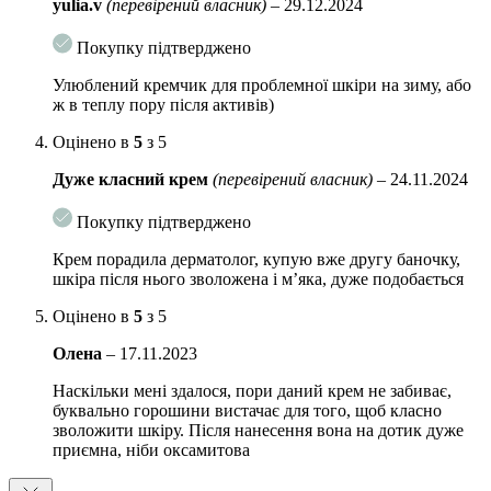
yulia.v
(перевірений власник)
–
29.12.2024
Спосіб застосування:
Нанесіть після сироватки необхідну кількість
Покупку підтверджено
крему на обличчя. Можна використовувати як вранці, так і ввечері.
Можна використовувати незалежно від проблем зі шкірою.
Улюблений кремчик для проблемної шкіри на зиму, або
ж в теплу пору після активів)
Обʼєм:
50 мл
Оцінено в
5
з 5
Дуже класний крем
(перевірений власник)
–
24.11.2024
Покупку підтверджено
Крем порадила дерматолог, купую вже другу баночку,
шкіра після нього зволожена і м’яка, дуже подобається
Оцінено в
5
з 5
Олена
–
17.11.2023
Наскільки мені здалося, пори даний крем не забиває,
буквально горошини вистачає для того, щоб класно
зволожити шкіру. Після нанесення вона на дотик дуже
приємна, ніби оксамитова