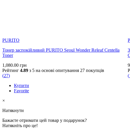
PURITO
Тонер заспокійливий PURITO Seoul Wonder Releaf Centella
З
Toner
1,080.00
грн
9
Рейтинг
4.89
з 5 на основі опитування
27
покупців
(
27
)
(
Купити
Favorite
×
Натякнути
Бажаєте отримати цей товар у подарунок?
Натякніть про це!