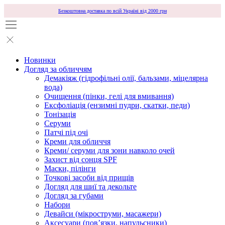
Безкоштовна доставка по всій Україні від 2000 грн
Новинки
Догляд за обличчям
Демакіяж (гідрофільні олії, бальзами, міцелярна
вода)
Очищення (пінки, гелі для вмивання)
Ексфоліація (ензимні пудри, скатки, педи)
Тонізація
Серуми
Патчі під очі
Креми для обличчя
Креми/ серуми для зони навколо очей
Захист від сонця SPF
Маски, пілінги
Точкові засоби від прищів
Догляд для шиї та декольте
Догляд за губами
Набори
Девайси (мікроструми, масажери)
Аксесуари (повʼязки, напульсники)