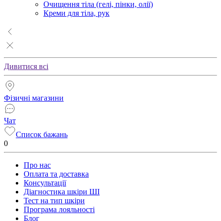
Очищення тіла (гелі, пінки, олії)
Креми для тіла, рук
Дивитися всі
Фізичні магазини
Чат
Список бажань
0
Про нас
Оплата та доставка
Консультації
Діагностика шкіри ШІ
Тест на тип шкіри
Програма лояльності
Блог