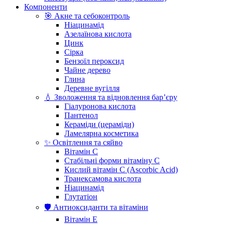
Компоненти
🎯 Акне та себоконтроль
Ніацинамід
Азелаїнова кислота
Цинк
Сірка
Бензоїл пероксид
Чайне дерево
Глина
Деревне вугілля
💧 Зволоження та відновлення бар’єру
Гіалуронова кислота
Пантенол
Кераміди (цераміди)
Ламелярна косметика
✨ Освітлення та сяйво
Вітамін С
Стабільні форми вітаміну С
Кислий вітамін С (Ascorbic Acid)
Транексамова кислота
Ніацинамід
Глутатіон
🛡️ Антиоксиданти та вітаміни
Вітамін Е