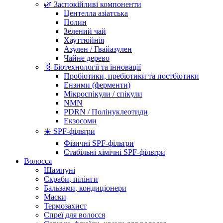
🌿 Заспокійливі компоненти
Центелла азіатська
Полин
Зелений чай
Хауттюйнія
Азулен / Гвайазулен
Чайне дерево
🧬 Біотехнології та інновації
Пробіотики, пребіотики та постбіотики
Ензими (ферменти)
Мікроспікули / спікули
NMN
PDRN / Полінуклеотиди
Екзосоми
☀️ SPF-фільтри
Фізичні SPF-фільтри
Стабільні хімічні SPF-фільтри
Волосся
Шампуні
Скраби, пілінги
Бальзами, кондиціонери
Маски
Термозахист
Спреї для волосся