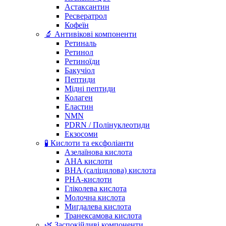
Астаксантин
Ресвератрол
Кофеїн
🔬 Антивікові компоненти
Ретиналь
Ретинол
Ретиноїди
Бакучіол
Пептиди
Мідні пептиди
Колаген
Еластин
NMN
PDRN / Полінуклеотиди
Екзосоми
🧪 Кислоти та ексфоліанти
Азелаїнова кислота
AHA кислоти
BHA (саліцилова) кислота
PHA-кислоти
Гліколева кислота
Молочна кислота
Мигдалева кислота
Транексамова кислота
🌿 Заспокійливі компоненти