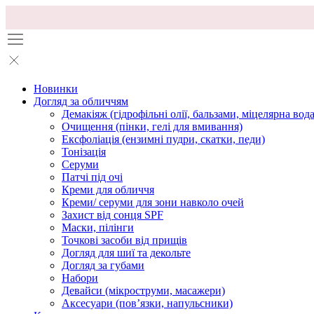
Новинки
Догляд за обличчям
Демакіяж (гідрофільні олії, бальзами, міцелярна вода
Очищення (пінки, гелі для вмивання)
Ексфоліація (ензимні пудри, скатки, педи)
Тонізація
Серуми
Патчі під очі
Креми для обличчя
Креми/ серуми для зони навколо очей
Захист від сонця SPF
Маски, пілінги
Точкові засоби від прищів
Догляд для шиї та декольте
Догляд за губами
Набори
Девайси (мікроструми, масажери)
Аксесуари (повʼязки, напульсники)