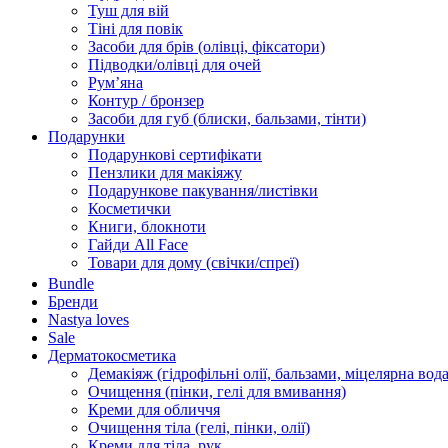
Туш для вій
Тіні для повік
Засоби для брів (олівці, фіксатори)
Підводки/олівці для очей
Румʼяна
Контур / бронзер
Засоби для губ (блиски, бальзами, тінти)
Подарунки
Подарункові сертифікати
Пензлики для макіяжу
Подарункове пакування/листівки
Косметички
Книги, блокноти
Гайди All Face
Товари для дому (свічки/спреї)
Bundle
Бренди
Nastya loves
Sale
Дерматокосметика
Демакіяж (гідрофільні олії, бальзами, міцелярна вода
Очищення (пінки, гелі для вмивання)
Креми для обличчя
Очищення тіла (гелі, пінки, олії)
Креми для тіла, рук