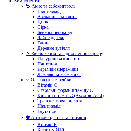
Компоненти
🎯 Акне та себоконтроль
Ніацинамід
Азелаїнова кислота
Цинк
Сірка
Бензоїл пероксид
Чайне дерево
Глина
Деревне вугілля
💧 Зволоження та відновлення бар’єру
Гіалуронова кислота
Пантенол
Кераміди (цераміди)
Ламелярна косметика
✨ Освітлення та сяйво
Вітамін С
Стабільні форми вітаміну С
Кислий вітамін С (Ascorbic Acid)
Транексамова кислота
Ніацинамід
Глутатіон
🛡️ Антиоксиданти та вітаміни
Вітамін Е
Коензим Q10