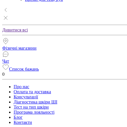
Дивитися всі
Фізичні магазини
Чат
Список бажань
0
Про нас
Оплата та доставка
Консультації
Діагностика шкіри ШІ
Тест на тип шкіри
Програма лояльності
Блог
Контакти