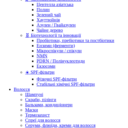
Центелла азіатська
Полин
Зелений чай
Хауттюйнія
Азулен / Гвайазулен
Чайне дерево
🧬 Біотехнології та інновації
Пробіотики, пребіотики та постбіотики
Ензими (ферменти)
Мікроспікули / спікули
NMN
PDRN / Полінуклеотиди
Екзосоми
☀️ SPF-фільтри
Фізичні SPF-фільтри
Стабільні хімічні SPF-фільтри
Волосся
Шампуні
Скраби, пілінги
Бальзами, кондиціонери
Маски
Термозахист
Спреї для волосся
Серуми, флюїди, креми для волосся