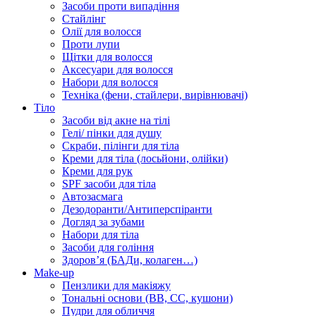
Засоби проти випадіння
Стайлінг
Олії для волосся
Проти лупи
Щітки для волосся
Аксесуари для волосся
Набори для волосся
Техніка (фени, стайлери, вирівнювачі)
Тіло
Засоби від акне на тілі
Гелі/ пінки для душу
Скраби, пілінги для тіла
Креми для тіла (лосьйони, олійки)
Креми для рук
SPF засоби для тіла
Автозасмага
Дезодоранти/Антиперспіранти
Догляд за зубами
Набори для тіла
Засоби для гоління
Здоровʼя (БАДи, колаген…)
Make-up
Пензлики для макіяжу
Тональні основи (BB, CC, кушони)
Пудри для обличчя