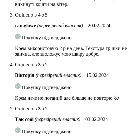
Олія насіння манго
– відмінно зволожує, підвищуючи його
викинуті кошти на вітер.
еластичність і м’якість. Завдяки високій концентрації речовин
Оцінено в
4
з 5
неомильних фракцій, олія також інтенсивно регенерує шкіру,
відновлюючи її цілісність. Сприяє розсмоктуванню шрамів і рубців,
ran.glowe
(перевірений власник)
–
20.02.2024
попереджає утворення зморшок.
Косметика з пептидами не рекомендується для використання в період
Покупку підтверджено
вагітності і лактації.
Крем використовую 2 р на день. Текстура трішки не
звична, але зволожує мою шкіру добре.
Підходить для зрілої шкіри.
Оцінено в
3
з 5
Спосіб застосування
: Нанесіть потрібну кількість крему на зони, що
вимагають особливого догляду.
Вікторія
(перевірений власник)
–
15.02.2024
Об’єм
: 30 мл.
Покупку підтверджено
Крем наче не поганий але більше не повторю 🙁
Оцінено в
3
з 5
Так собі
(перевірений власник)
–
03.02.2024
Покупку підтверджено