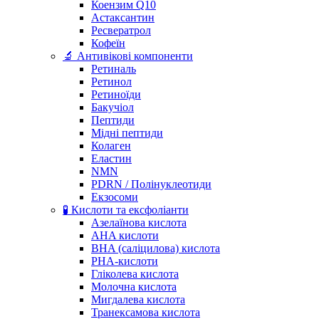
Коензим Q10
Астаксантин
Ресвератрол
Кофеїн
🔬 Антивікові компоненти
Ретиналь
Ретинол
Ретиноїди
Бакучіол
Пептиди
Мідні пептиди
Колаген
Еластин
NMN
PDRN / Полінуклеотиди
Екзосоми
🧪 Кислоти та ексфоліанти
Азелаїнова кислота
AHA кислоти
BHA (саліцилова) кислота
PHA-кислоти
Гліколева кислота
Молочна кислота
Мигдалева кислота
Транексамова кислота