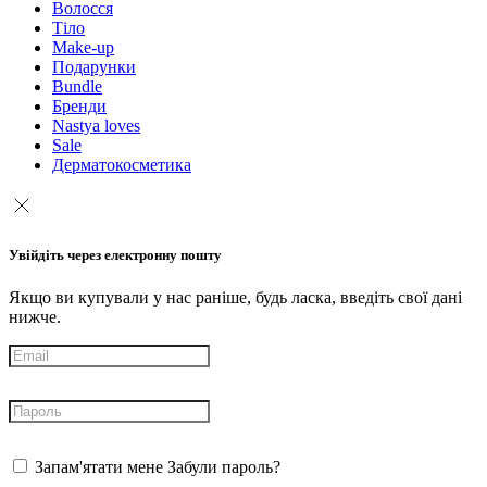
Волосся
Тіло
Make-up
Подарунки
Bundle
Бренди
Nastya loves
Sale
Дерматокосметика
Увійдіть через електронну пошту
Якщо ви купували у нас раніше, будь ласка, введіть свої дані
нижче.
Запам'ятати мене
Забули пароль?