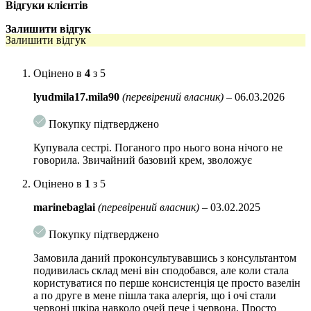
Відгуки клієнтів
Фермент лизата біфідобактерій
– володіє найпотужнішими
відновлюють, репаративними і захисними властивостями. Стимулює
Залишити відгук
Залишити відгук
проліферацію фібробластів – основних клітин сполучної тканини.
Цей факт, пояснює чудову здатність крему розгладжувати зморшки і
робити шкіру гладкою і рівною.
Оцінено в
4
з 5
Ніацинамід
– сприяє стимуляції синтезу колагену і поліпшення
lyudmila17.mila90
(перевірений власник)
–
06.03.2026
захисних функцій шкіри, допомагає знизити трансепідермальних
втрату вологи з епідермісу і усунути пігментацію, зволожує, звужує
Покупку підтверджено
пори, заспокоює, освітлює.
Купувала сестрі. Поганого про нього вона нічого не
Аденозин
– потужний омолоджуючий компонент. Підтягує шкіру,
говорила. Звичайний базовий крем, зволожує
підсилює вироблення колагену, сприяє зменшенню кількості зморшок,
гальмує процеси старіння.
Оцінено в
1
з 5
Комплекс пептидів
– омолоджує, скорочує вже наявні зморшки і
marinebaglai
(перевірений власник)
–
03.02.2025
перешкоджає появі нових, підтягує, зволожує і уповільнює процеси
старіння. Пептиди сприяють зміцненню контурів особи, підвищують
Покупку підтверджено
загальний тонус шкіри, прискорюють природний процес вироблення
волокон колагену і еластину в епідермісі.
Замовила даний проконсультувавшись з консультантом
подивилась склад мені він сподобався, але коли стала
Олія ши
– інтенсивно зволожує і живить шкіру, робить її м’якою і
користуватися по перше консистенція це просто вазелін
ніжною. Прекрасно розгладжує мімічні зморшки і шкірні заломи.
а по друге в мене пішла така алергія, що і очі стали
червоні шкіра навколо очей пече і червона. Просто