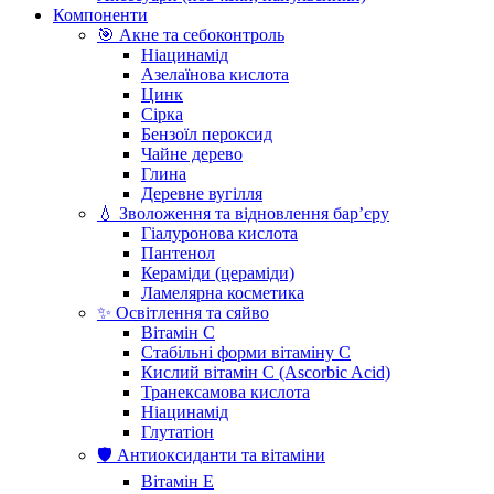
Компоненти
🎯 Акне та себоконтроль
Ніацинамід
Азелаїнова кислота
Цинк
Сірка
Бензоїл пероксид
Чайне дерево
Глина
Деревне вугілля
💧 Зволоження та відновлення бар’єру
Гіалуронова кислота
Пантенол
Кераміди (цераміди)
Ламелярна косметика
✨ Освітлення та сяйво
Вітамін С
Стабільні форми вітаміну С
Кислий вітамін С (Ascorbic Acid)
Транексамова кислота
Ніацинамід
Глутатіон
🛡️ Антиоксиданти та вітаміни
Вітамін Е