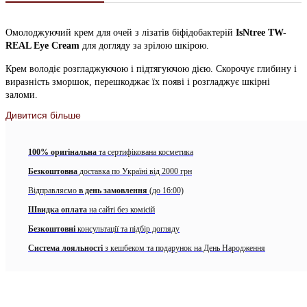
Омолоджуючий крем для очей з лізатів біфідобактерій
IsNtree TW-
REAL Eye Cream
для догляду за зрілою шкірою.
Крем володіє розгладжуючою і підтягуючою дією. Скорочує глибину і
виразність зморшок, перешкоджає їх появі і розгладжує шкірні
заломи.
Дивитися більше
Засіб підвищує еластичність тканин, ущільнює і підтягує. Інтенсивно
живить, відновлює і бореться з сухістю. Крем має легкий
освітлюючим дією, допомагає усунути темні кола під очима,
100% оригінальна
та сертифікована косметика
зменшити набряки і припухлості.
Безкоштовна
доставка по Україні від 2000 грн
Крем рекомендується для боротьби з:
Відправляємо
в день замовлення
(до 16:00)
Мімічними зморшками і гусячими лапками в області очей;
Швидка оплата
на сайті без комісій
Зморшками в зоні носо-губних складок і на шиї;
Безкоштовні
консультації та підбір догляду
Система лояльності
з кешбеком та подарунок на День Народження
Темними колами під очима;
Передчасним старінням шкіри.
Основні діючі компоненти: