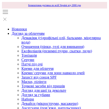
Безкоштовна доставка по всій Україні від 2000 грн
Новинки
Догляд за обличчям
Демакіяж (гідрофільні олії, бальзами, міцелярна
вода)
Очищення (пінки, гелі для вмивання)
Ексфоліація (ензимні пудри, скатки, педи)
Тонізація
Серуми
Патчі під очі
Креми для обличчя
Креми/ серуми для зони навколо очей
Захист від сонця SPF
Маски, пілінги
Точкові засоби від прищів
Догляд для шиї та декольте
Догляд за губами
Набори
Девайси (мікроструми, масажери)
Аксесуари (повʼязки, напульсники)