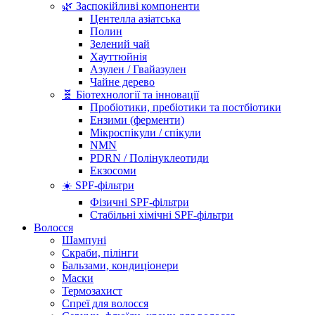
🌿 Заспокійливі компоненти
Центелла азіатська
Полин
Зелений чай
Хауттюйнія
Азулен / Гвайазулен
Чайне дерево
🧬 Біотехнології та інновації
Пробіотики, пребіотики та постбіотики
Ензими (ферменти)
Мікроспікули / спікули
NMN
PDRN / Полінуклеотиди
Екзосоми
☀️ SPF-фільтри
Фізичні SPF-фільтри
Стабільні хімічні SPF-фільтри
Волосся
Шампуні
Скраби, пілінги
Бальзами, кондиціонери
Маски
Термозахист
Спреї для волосся