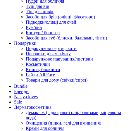
Пудри для обличчя
Туш для вій
Тіні для повік
Засоби для брів (олівці, фіксатори)
Підводки/олівці для очей
Румʼяна
Контур / бронзер
Засоби для губ (блиски, бальзами, тінти)
Подарунки
Подарункові сертифікати
Пензлики для макіяжу
Подарункове пакування/листівки
Косметички
Книги, блокноти
Гайди All Face
Товари для дому (свічки/спреї)
Bundle
Бренди
Nastya loves
Sale
Дерматокосметика
Демакіяж (гідрофільні олії, бальзами, міцелярна
вода)
Очищення (пінки, гелі для вмивання)
Креми для обличчя