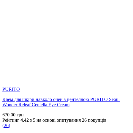
PURITO
Крем для шкіри навколо очей з центеллою PURITO Seoul
Wonder Releaf Centella Eye Cream
670.00
грн
Рейтинг
4.42
з 5 на основі опитування
26
покупців
(
26
)