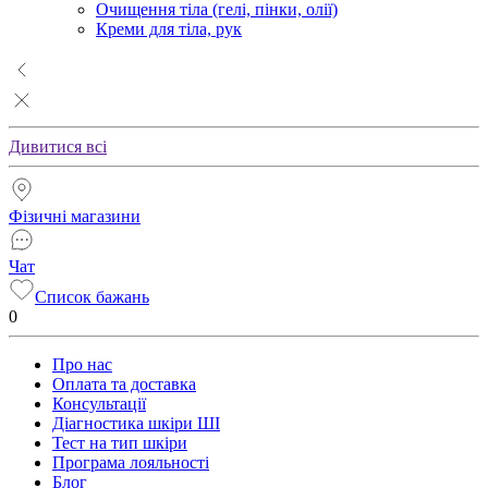
Очищення тіла (гелі, пінки, олії)
Креми для тіла, рук
Дивитися всі
Фізичні магазини
Чат
Список бажань
0
Про нас
Оплата та доставка
Консультації
Діагностика шкіри ШІ
Тест на тип шкіри
Програма лояльності
Блог