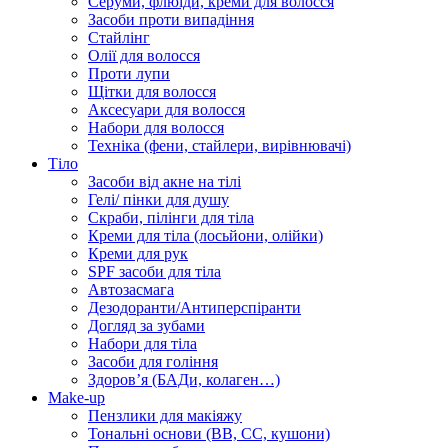
Серуми, флюїди, креми для волосся
Засоби проти випадіння
Стайлінг
Олії для волосся
Проти лупи
Щітки для волосся
Аксесуари для волосся
Набори для волосся
Техніка (фени, стайлери, вирівнювачі)
Тіло
Засоби від акне на тілі
Гелі/ пінки для душу
Скраби, пілінги для тіла
Креми для тіла (лосьйони, олійки)
Креми для рук
SPF засоби для тіла
Автозасмага
Дезодоранти/Антиперспіранти
Догляд за зубами
Набори для тіла
Засоби для гоління
Здоровʼя (БАДи, колаген…)
Make-up
Пензлики для макіяжу
Тональні основи (BB, CC, кушони)