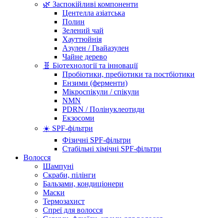
🌿 Заспокійливі компоненти
Центелла азіатська
Полин
Зелений чай
Хауттюйнія
Азулен / Гвайазулен
Чайне дерево
🧬 Біотехнології та інновації
Пробіотики, пребіотики та постбіотики
Ензими (ферменти)
Мікроспікули / спікули
NMN
PDRN / Полінуклеотиди
Екзосоми
☀️ SPF-фільтри
Фізичні SPF-фільтри
Стабільні хімічні SPF-фільтри
Волосся
Шампуні
Скраби, пілінги
Бальзами, кондиціонери
Маски
Термозахист
Спреї для волосся