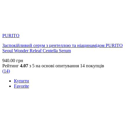
PURITO
Заспокійливий серум з центеллою та ніацинамідом PURITO
Seoul Wonder Releaf Centella Serum
940.00
грн
Рейтинг
4.07
з 5 на основі опитування
14
покупців
(
14
)
Купити
Favorite