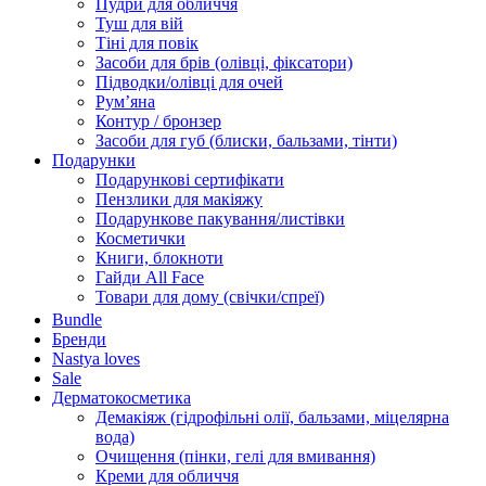
Пудри для обличчя
Туш для вій
Тіні для повік
Засоби для брів (олівці, фіксатори)
Підводки/олівці для очей
Румʼяна
Контур / бронзер
Засоби для губ (блиски, бальзами, тінти)
Подарунки
Подарункові сертифікати
Пензлики для макіяжу
Подарункове пакування/листівки
Косметички
Книги, блокноти
Гайди All Face
Товари для дому (свічки/спреї)
Bundle
Бренди
Nastya loves
Sale
Дерматокосметика
Демакіяж (гідрофільні олії, бальзами, міцелярна
вода)
Очищення (пінки, гелі для вмивання)
Креми для обличчя