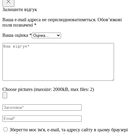
шкіру від шкідливого впливу навколишнього середовища.
Залишити відгук
Особливості використання:
Ваша e-mail адреса не оприлюднюватиметься.
Обов’язкові
Ранковий догляд:
поля позначені
*
Після очищення шкіри нанесіть невелику кількість крему на
обличчя та зону декольте. Легко поплескайте або розподіліть
Ваша оцінка
*
засіб масажними рухами. Дочекайтесь повного вбирання
перед нанесенням макіяжу.
Вечірній догляд:
Після очищення шкіри нанесіть щедру кількість крему,
уникаючи зон навколо очей і губ. Легко масажуйте до
повного вбирання.
Medicube Collagen Jelly Cream
— це ваш ключ до зволоженої,
пружної та сяючої шкіри!
Choose pictures (maxsize: 2000kB, max files: 2)
Зберегти моє ім'я, e-mail, та адресу сайту в цьому браузері