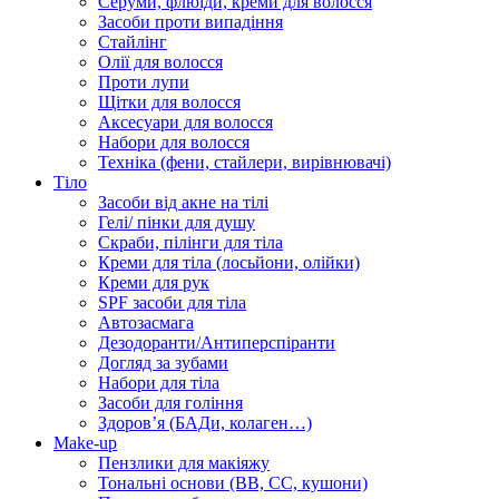
Серуми, флюїди, креми для волосся
Засоби проти випадіння
Стайлінг
Олії для волосся
Проти лупи
Щітки для волосся
Аксесуари для волосся
Набори для волосся
Техніка (фени, стайлери, вирівнювачі)
Тіло
Засоби від акне на тілі
Гелі/ пінки для душу
Скраби, пілінги для тіла
Креми для тіла (лосьйони, олійки)
Креми для рук
SPF засоби для тіла
Автозасмага
Дезодоранти/Антиперспіранти
Догляд за зубами
Набори для тіла
Засоби для гоління
Здоровʼя (БАДи, колаген…)
Make-up
Пензлики для макіяжу
Тональні основи (BB, CC, кушони)