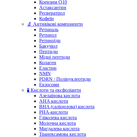
Коензим Q10
Астаксантин
Ресвератрол
Кофеїн
🔬 Антивікові компоненти
Ретиналь
Ретинол
Ретиноїди
Бакучіол
Пептиди
Мідні пептиди
Колаген
Еластин
NMN
PDRN / Полінуклеотиди
Екзосоми
🧪 Кислоти та ексфоліанти
Азелаїнова кислота
AHA кислоти
BHA (саліцилова) кислота
PHA-кислоти
Гліколева кислота
Молочна кислота
Мигдалева кислота
Транексамова кислота