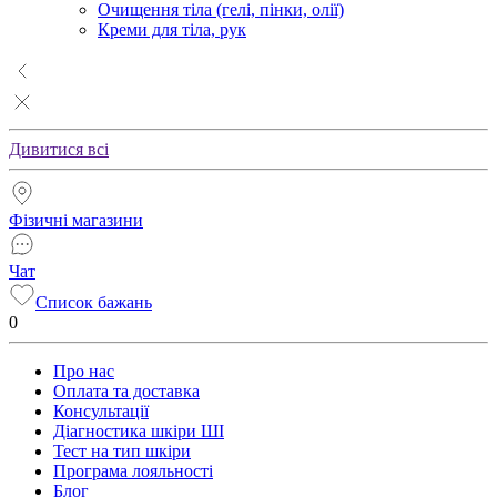
Очищення тіла (гелі, пінки, олії)
Креми для тіла, рук
Дивитися всі
Фізичні магазини
Чат
Список бажань
0
Про нас
Оплата та доставка
Консультації
Діагностика шкіри ШІ
Тест на тип шкіри
Програма лояльності
Блог