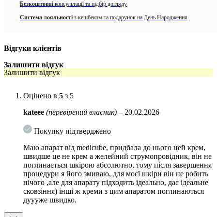
Безкоштовні
консультації та підбір догляду
Зволожує та відновлює бар’єр шкіри, запобігаючи сухості та
Система лояльності
з кешбеком та подарунок на День Народження
лущенню
Не залишає липкого або жирного шару, ідеально підходить
як основа під макіяж
Відгуки клієнтів
Допомагає шкірі відновлюватись після впливу стресу та
Залишити відгук
Залишити відгук
навколишнього середовища
Активні компоненти:
Оцінено в
5
з 5
Гідролізований колаген
— підвищує еластичність і
kateee
(перевірений власник)
–
20.02.2026
пружність шкіри.
Покупку підтверджено
Ніацинамід
— освітлює пігментні плями, вирівнює тон та
зменшує почервоніння.
Маю апарат від medicube, придбала до нього цей крем,
швидше це не крем а желейний струмопровідник, він не
Гіалуронова кислота
— інтенсивно зволожує, утримуючи
поглинається шкірою абсолютно, тому після завершення
вологу всередині шкіри.
процедури я його змиваю, для моєї шкіри він не робить
нічого ,але для апарату підходить ідеально, дає ідеальне
Сквалан
— пом’якшує, відновлює бар’єр шкіри та робить її
сковзіння) інші ж креми з цим апаратом поглинаються
гладенькою.
дуууже швидко.
Екстракт чорниці
— багатий антиоксидантами, захищає