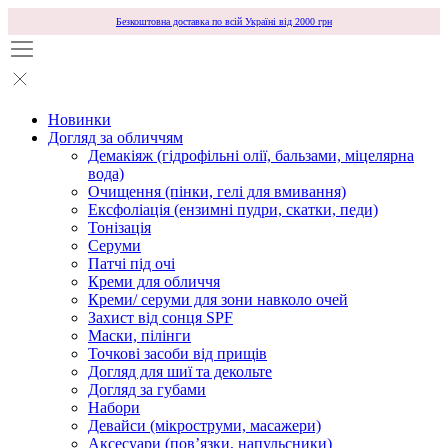
Безкоштовна доставка по всій Україні від 2000 грн
Новинки
Догляд за обличчям
Демакіяж (гідрофільні олії, бальзами, міцелярна
вода)
Очищення (пінки, гелі для вмивання)
Ексфоліація (ензимні пудри, скатки, педи)
Тонізація
Серуми
Патчі під очі
Креми для обличчя
Креми/ серуми для зони навколо очей
Захист від сонця SPF
Маски, пілінги
Точкові засоби від прищів
Догляд для шиї та декольте
Догляд за губами
Набори
Девайси (мікроструми, масажери)
Аксесуари (повʼязки, напульсники)