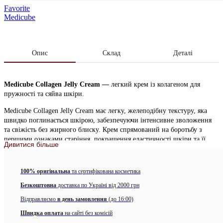
Favorite
Medicube
Опис
Склад
Деталі
Medicube Collagen Jelly Cream —
легкий крем із колагеном для
пружності та сяйва шкіри.
Medicube Collagen Jelly Cream має легку, желеподібну текстуру, яка
швидко поглинається шкірою, забезпечуючи інтенсивне зволоження
та свіжість без жирного блиску. Крем спрямований на боротьбу з
першими ознаками старіння, покращення еластичності шкіри та її
Дивитися більше
природного сяйва. Підходить для всіх типів шкіри, включаючи
чутливу, і може використовуватись як уранці, так і ввечері.
100% оригінальна
та сертифікована косметика
Особливості:
Безкоштовна
доставка по Україні від 2000 грн
Підвищує пружність шкіри та зменшує видимість дрібних
Відправляємо
в день замовлення
(до 16:00)
зморшок
Швидка оплата
на сайті без комісій
Освітлює шкіру, вирівнює її тон та мінімізує почервоніння