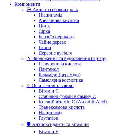
Компоненти
🎯 Акне та себоконтроль
Ніацинамід
Азелаїнова кислота
Цинк
Сірка
Бензоїл пероксид
Чайне дерево
Глина
Деревне вугілля
💧 Зволоження та відновлення бар’єру
Гіалуронова кислота
Пантенол
Кераміди (цераміди)
Ламелярна косметика
✨ Освітлення та сяйво
Вітамін С
Стабільні форми вітаміну С
Кислий вітамін С (Ascorbic Acid)
Транексамова кислота
Ніацинамід
Глутатіон
🛡️ Антиоксиданти та вітаміни
Вітамін Е