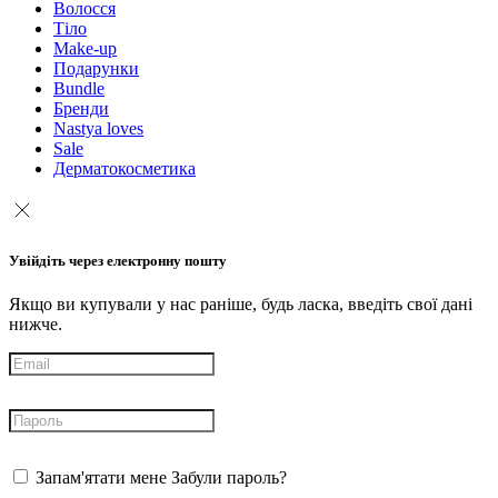
Волосся
Тіло
Make-up
Подарунки
Bundle
Бренди
Nastya loves
Sale
Дерматокосметика
Увійдіть через електронну пошту
Якщо ви купували у нас раніше, будь ласка, введіть свої дані
нижче.
Запам'ятати мене
Забули пароль?