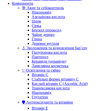
Компоненти
🎯 Акне та себоконтроль
Ніацинамід
Азелаїнова кислота
Цинк
Сірка
Бензоїл пероксид
Чайне дерево
Глина
Деревне вугілля
💧 Зволоження та відновлення бар’єру
Гіалуронова кислота
Пантенол
Кераміди (цераміди)
Ламелярна косметика
✨ Освітлення та сяйво
Вітамін С
Стабільні форми вітаміну С
Кислий вітамін С (Ascorbic Acid)
Транексамова кислота
Ніацинамід
Глутатіон
🛡️ Антиоксиданти та вітаміни
Вітамін Е