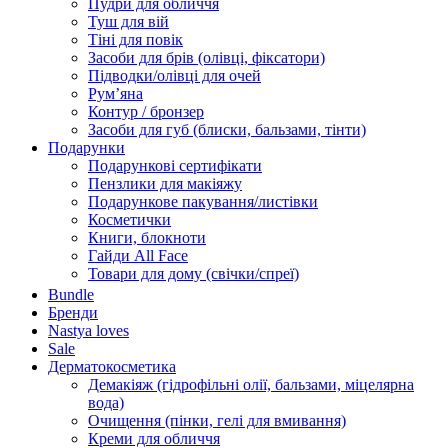
Пудри для обличчя
Туш для вій
Тіні для повік
Засоби для брів (олівці, фіксатори)
Підводки/олівці для очей
Румʼяна
Контур / бронзер
Засоби для губ (блиски, бальзами, тінти)
Подарунки
Подарункові сертифікати
Пензлики для макіяжу
Подарункове пакування/листівки
Косметички
Книги, блокноти
Гайди All Face
Товари для дому (свічки/спреї)
Bundle
Бренди
Nastya loves
Sale
Дерматокосметика
Демакіяж (гідрофільні олії, бальзами, міцелярна
вода)
Очищення (пінки, гелі для вмивання)
Креми для обличчя