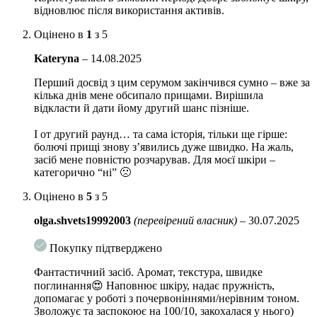
відновлює після використання активів.
Лізат ферменту лактобактерій
підтримують природну
мікрофлору шкіри, покращують структуру колагену,
Оцінено в
1
з 5
підвищуючи пружність шкіри. Покращують колір обличчя,
регулюють вироблення меланіну, освітлюють
Kateryna
–
14.08.2025
гиперпигментацию.
Перший досвід з цим серумом закінчився сумно – вже за
кілька днів мене обсипало прищами. Вирішила
Комплекс пептидів
нормалізує вироблення колагену і
відкласти й дати йому другий шанс пізніше.
еластину, розгладжує шкіру, вирівнює рельєф. Покращує
⠀
колір шкіри, надає їй здорове сяйво і пружність.
І от другий раунд… та сама історія, тільки ще гірше:
Ніацинамід
уповільнює доставку меланіну до епідермісу,
болючі прищі знову з’явились дуже швидко. На жаль,
засіб мене повністю розчарував. Для моєї шкіри –
запобігає утворенню пігментних плям. Знижує чутливість
категорично “ні” 🙁
шкіри до зовнішніх подразників, сприяє виробництву
колагену і підвищення щільності шкіри.
Оцінено в
5
з 5
Комплекс керамідів
зміцнює клітини шкіри і захищає їх
olga.shvets19992003
(перевірений власник)
–
30.07.2025
від пошкоджень, запобігає випаровуванню вологи і сприяє
тривалому зволоженню, підтримує оптимальний
Покупку підтверджено
гідроліпідний баланс.
Фантастичний засіб. Аромат, текстура, швидке
Лізат ферменту
біфіда
відновлює мікрофлору епідермісу,
поглинання😍 Наповнює шкіру, надає пружність,
покращує регенерацію і оновлення клітин, підвищує захисні
допомагає у роботі з почервоніннями/нерівним тоном.
властивості шкіри, утворює бар’єр, що перешкоджає впливу
Зволожує та заспокоює на 100/10, закохалася у нього)
агресивних чинників навколишнього середовища. Зупиняє