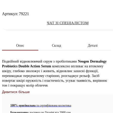
Артикул:
79221
ЧАТ ЗІ СПЕЦІАЛІСТОМ
Опис
Склад
Деталі
Подвійний відновлюючий серум з пробіотиками
Neogen Dermalogy
Probiotics Double Action Serum
комплексно впливає на втомлену
шкіру, глибоко зволожує і живить, відновлює захисні функції,
перешкоджає передчасному старінню, розгладжує рельєф. Засіб
повертає шкірі пружність і еластичність, усуває тьмяність, вирівнює
тон і покращує колір обличчя.
Дивитися більше
Серум глибоко живить і зволожує, зміцнює і відновлює волокна
епідермісу, прискорює процеси відновлення і загоєння. Має м’яку
освітлюючі дію, повертає шкірі здоровий колір і природне сяйво.
100% оригінальна
та сертифікована косметика
Підтримує бар’єрні і захисні функції, покращує мікробіом шкіри,
Безкоштовна
доставка по Україні від 2000 грн