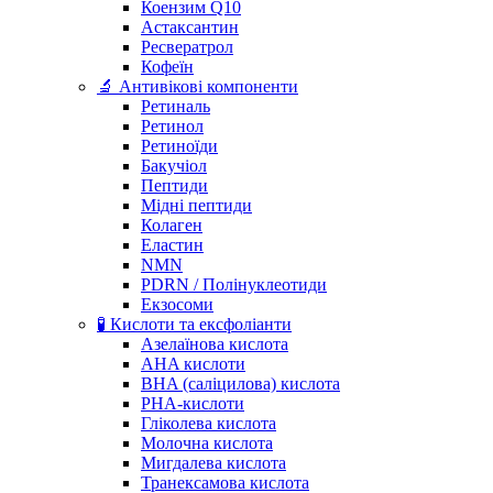
Коензим Q10
Астаксантин
Ресвератрол
Кофеїн
🔬 Антивікові компоненти
Ретиналь
Ретинол
Ретиноїди
Бакучіол
Пептиди
Мідні пептиди
Колаген
Еластин
NMN
PDRN / Полінуклеотиди
Екзосоми
🧪 Кислоти та ексфоліанти
Азелаїнова кислота
AHA кислоти
BHA (саліцилова) кислота
PHA-кислоти
Гліколева кислота
Молочна кислота
Мигдалева кислота
Транексамова кислота