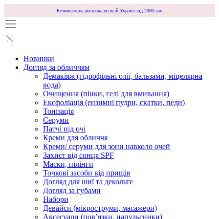
Безкоштовна доставка по всій Україні від 2000 грн
Новинки
Догляд за обличчям
Демакіяж (гідрофільні олії, бальзами, міцелярна
вода)
Очищення (пінки, гелі для вмивання)
Ексфоліація (ензимні пудри, скатки, педи)
Тонізація
Серуми
Патчі під очі
Креми для обличчя
Креми/ серуми для зони навколо очей
Захист від сонця SPF
Маски, пілінги
Точкові засоби від прищів
Догляд для шиї та декольте
Догляд за губами
Набори
Девайси (мікроструми, масажери)
Аксесуари (повʼязки, напульсники)