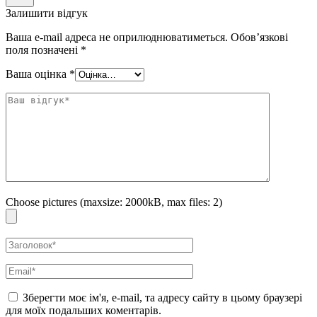
відновлює пошкоджені тканини, робить шкіру щільною і
Залишити відгук
пружною.
Ваша e-mail адреса не оприлюднюватиметься.
Обов’язкові
Підходить для чутливої ​​шкіри.
поля позначені
*
Спосіб застосування
: використовуйте після етапів очищення і
Ваша оцінка
*
тонізації. Натисніть на кожен дозатор, змішайте серуми між собою і
дбайливо нанесіть на шкіру. Залежно від потреб шкіри
використовуйте різні співвідношення серумів (PHASE 01) та
(PHASE 02):
для зволоження і усунення сухості – 2: 1
для підвищення еластичності – 1: 2
Засіб являє собою 2 серуми
:
Choose pictures (maxsize: 2000kB, max files: 2)
зволожуюча – 22 гр
зміцнює – 22 гр
Зберегти моє ім'я, e-mail, та адресу сайту в цьому браузері
для моїх подальших коментарів.