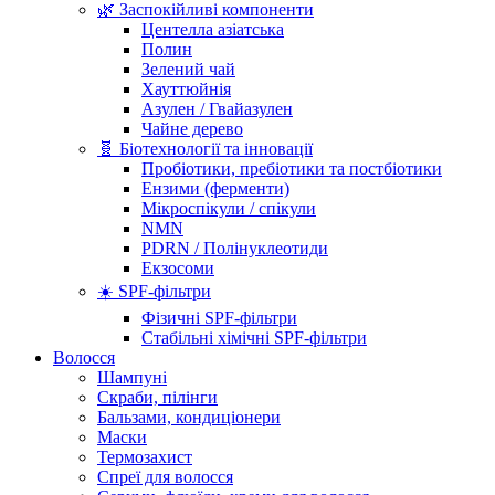
🌿 Заспокійливі компоненти
Центелла азіатська
Полин
Зелений чай
Хауттюйнія
Азулен / Гвайазулен
Чайне дерево
🧬 Біотехнології та інновації
Пробіотики, пребіотики та постбіотики
Ензими (ферменти)
Мікроспікули / спікули
NMN
PDRN / Полінуклеотиди
Екзосоми
☀️ SPF-фільтри
Фізичні SPF-фільтри
Стабільні хімічні SPF-фільтри
Волосся
Шампуні
Скраби, пілінги
Бальзами, кондиціонери
Маски
Термозахист
Спреї для волосся