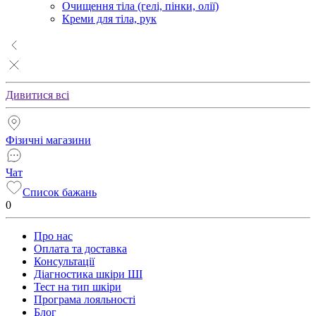
Очищення тіла (гелі, пінки, олії)
Креми для тіла, рук
Дивитися всі
Фізичні магазини
Чат
Список бажань
0
Про нас
Оплата та доставка
Консультації
Діагностика шкіри ШІ
Тест на тип шкіри
Програма лояльності
Блог