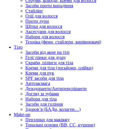
Серуми, флюїди, креми для волосся
Засоби проти випадіння
Стайлінг
Олії для волосся
Проти лупи
Щітки для волосся
Аксесуари для волосся
Набори для волосся
Техніка (фени, стайлери, вирівнювачі)
Тіло
Засоби від акне на тілі
Гелі/ пінки для душу
Скраби, пілінги для тіла
Креми для тіла (лосьйони, олійки)
Креми для рук
SPF засоби для тіла
Автозасмага
Дезодоранти/Антиперспіранти
Догляд за зубами
Набори для тіла
Засоби для гоління
Здоровʼя (БАДи, колаген…)
Make-up
Пензлики для макіяжу
Тональні основи (BB, CC, кушони)