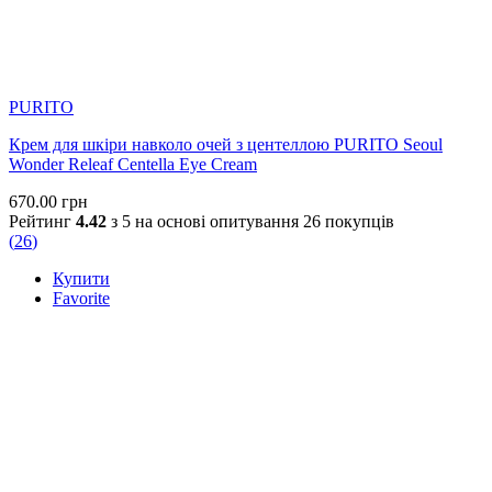
PURITO
Крем для шкіри навколо очей з центеллою PURITO Seoul
Wonder Releaf Centella Eye Cream
670.00
грн
Рейтинг
4.42
з 5 на основі опитування
26
покупців
(
26
)
Купити
Favorite