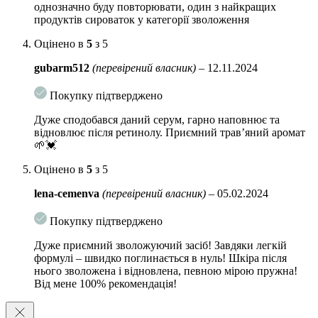
однозначно буду повторювати, один з найкращих
передчасне старіння шкіри, підсилює мікроциркуляцію і
продуктів сироваток у категорії зволоження
сприяє синтезу колагену.
Оцінено в
5
з 5
Лізат стрептококів
прискорює поділ клітин, зміцнює
волокна епідермісу, покращує текстуру шкіри. Покращує
gubarm512
(перевірений власник)
–
12.11.2024
бар’єрні функції, підвищує імунітет, робить шкіру менш
реактивної.
Покупку підтверджено
6 видів гіалуронової кислот
и проникають в глибокі шари
Дуже сподобався даний серум, гарно наповнює та
епідермісу, активно зволожують клітини, сприяють
відновлює після ретинолу. Приємний травʼяний аромат
утриманню вологи в шкірі. Утворюють захисний шар, який
🌱💓
не дає волозі випаруватися.
Оцінено в
5
з 5
Гідролізований колаген
відновлює структуру епідермісу
зсередини, зміцнює стінки клітин, покращує білковий
lena-cemenva
(перевірений власник)
–
05.02.2024
обмін. Підтримує матрикс шкіри, розгладжує зморшки і
заломи.
Покупку підтверджено
Молочна кислота
крім легкого відлущування відмінно
Дуже приємний зволожуючий засіб! Завдяки легкій
зволожує шкіру і сприяє синтезу церамидов. За рахунок
формулі – швидко поглинається в нуль! Шкіра після
цього зміцнюється ліпідний бар’єр шкіри і дрібні зморшки
нього зволожена і відновлена, певною мірою пружна!
Від мене 100% рекомендація!
розгладжуються, колір обличчя поліпшується.
Комплекс амінокислот
зміцнює волокна епідермісу,