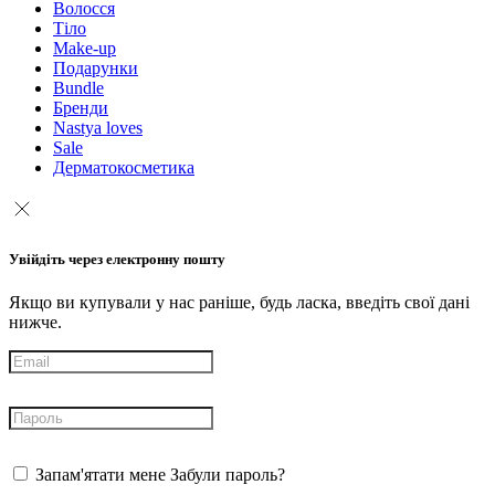
Волосся
Тіло
Make-up
Подарунки
Bundle
Бренди
Nastya loves
Sale
Дерматокосметика
Увійдіть через електронну пошту
Якщо ви купували у нас раніше, будь ласка, введіть свої дані
нижче.
Запам'ятати мене
Забули пароль?